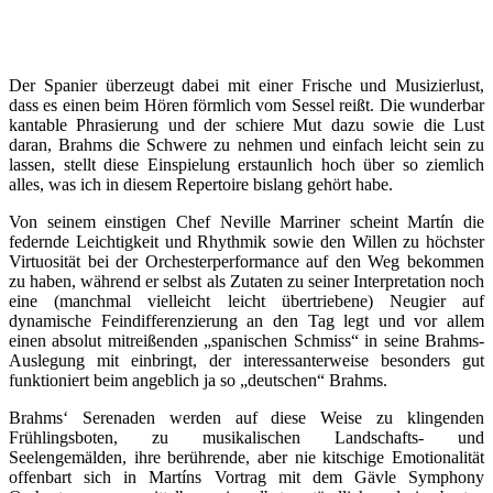
Der Spanier überzeugt dabei mit einer Frische und Musizierlust,
dass es einen beim Hören förmlich vom Sessel reißt. Die wunderbar
kantable Phrasierung und der schiere Mut dazu sowie die Lust
daran, Brahms die Schwere zu nehmen und einfach leicht sein zu
lassen, stellt diese Einspielung erstaunlich hoch über so ziemlich
alles, was ich in diesem Repertoire bislang gehört habe.
Von seinem einstigen Chef Neville Marriner scheint Martín die
federnde Leichtigkeit und Rhythmik sowie den Willen zu höchster
Virtuosität bei der Orchesterperformance auf den Weg bekommen
zu haben, während er selbst als Zutaten zu seiner Interpretation noch
eine (manchmal vielleicht leicht übertriebene) Neugier auf
dynamische Feindifferenzierung an den Tag legt und vor allem
einen absolut mitreißenden „spanischen Schmiss“ in seine Brahms-
Auslegung mit einbringt, der interessanterweise besonders gut
funktioniert beim angeblich ja so „deutschen“ Brahms.
Brahms‘ Serenaden werden auf diese Weise zu klingenden
Frühlingsboten, zu musikalischen Landschafts- und
Seelengemälden, ihre berührende, aber nie kitschige Emotionalität
offenbart sich in Martíns Vortrag mit dem Gävle Symphony