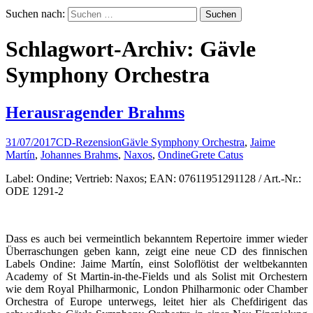
Suchen nach:
Schlagwort-Archiv: Gävle
Symphony Orchestra
Herausragender Brahms
31/07/2017
CD-Rezension
Gävle Symphony Orchestra
,
Jaime
Martín
,
Johannes Brahms
,
Naxos
,
Ondine
Grete Catus
Label: Ondine; Vertrieb: Naxos; EAN: 07611951291128 / Art.-Nr.:
ODE 1291-2
Dass es auch bei vermeintlich bekanntem Repertoire immer wieder
Überraschungen geben kann, zeigt eine neue CD des finnischen
Labels Ondine: Jaime Martín, einst Soloflötist der weltbekannten
Academy of St Martin-in-the-Fields und als Solist mit Orchestern
wie dem Royal Philharmonic, London Philharmonic oder Chamber
Orchestra of Europe unterwegs, leitet hier als Chefdirigent das