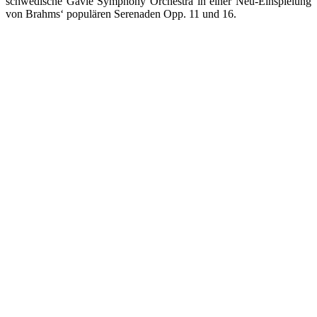
schwedische Gävle Symphony Orchestra in einer Neu-Einspielung
von Brahms‘ populären Serenaden Opp. 11 und 16.