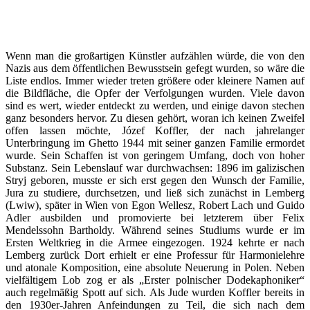
Wenn man die großartigen Künstler aufzählen würde, die von den
Nazis aus dem öffentlichen Bewusstsein gefegt wurden, so wäre die
Liste endlos. Immer wieder treten größere oder kleinere Namen auf
die Bildfläche, die Opfer der Verfolgungen wurden. Viele davon
sind es wert, wieder entdeckt zu werden, und einige davon stechen
ganz besonders hervor. Zu diesen gehört, woran ich keinen Zweifel
offen lassen möchte, Józef Koffler, der nach jahrelanger
Unterbringung im Ghetto 1944 mit seiner ganzen Familie ermordet
wurde. Sein Schaffen ist von geringem Umfang, doch von hoher
Substanz. Sein Lebenslauf war durchwachsen: 1896 im galizischen
Stryj geboren, musste er sich erst gegen den Wunsch der Familie,
Jura zu studiere, durchsetzen, und ließ sich zunächst in Lemberg
(Lwiw), später in Wien von Egon Wellesz, Robert Lach und Guido
Adler ausbilden und promovierte bei letzterem über Felix
Mendelssohn Bartholdy. Während seines Studiums wurde er im
Ersten Weltkrieg in die Armee eingezogen. 1924 kehrte er nach
Lemberg zurück Dort erhielt er eine Professur für Harmonielehre
und atonale Komposition, eine absolute Neuerung in Polen. Neben
vielfältigem Lob zog er als „Erster polnischer Dodekaphoniker“
auch regelmäßig Spott auf sich. Als Jude wurden Koffler bereits in
den 1930er-Jahren Anfeindungen zu Teil, die sich nach dem