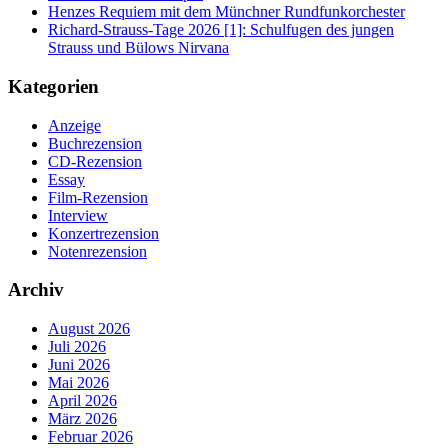
Henzes Requiem mit dem Münchner Rundfunkorchester
Richard-Strauss-Tage 2026 [1]: Schulfugen des jungen
Strauss und Bülows Nirvana
Kategorien
Anzeige
Buchrezension
CD-Rezension
Essay
Film-Rezension
Interview
Konzertrezension
Notenrezension
Archiv
August 2026
Juli 2026
Juni 2026
Mai 2026
April 2026
März 2026
Februar 2026