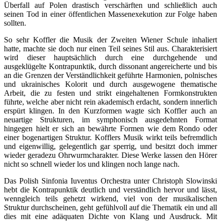
Überfall auf Polen drastisch verschärften und schließlich auch
seinen Tod in einer öffentlichen Massenexekution zur Folge haben
sollten.
So sehr Koffler die Musik der Zweiten Wiener Schule inhaliert
hatte, machte sie doch nur einen Teil seines Stil aus. Charakterisiert
wird dieser hauptsächlich durch eine durchgehende und
ausgeklügelte Kontrapunktik, durch dissonant angereicherte und bis
an die Grenzen der Verständlichkeit geführte Harmonien, polnisches
und ukrainisches Kolorit und durch ausgewogene thematische
Arbeit, die zu festen und strikt eingehaltenen Formkonstrukten
führte, welche aber nicht rein akademisch erdacht, sondern innerlich
erspürt klingen. In den Kurzformen wagte sich Koffler auch an
neuartige Strukturen, im symphonisch ausgedehnten Format
hingegen hielt er sich an bewährte Formen wie dem Rondo oder
einer bogenartigen Struktur. Kofflers Musik wirkt teils befremdlich
und eigenwillig, gelegentlich gar sperrig, und besitzt doch immer
wieder geradezu Ohrwurmcharakter. Diese Werke lassen den Hörer
nicht so schnell wieder los und klingen noch lange nach.
Das Polish Sinfonia Iuventus Orchestra unter Christoph Slowinski
hebt die Kontrapunktik deutlich und verständlich hervor und lässt,
wenngleich teils gehetzt wirkend, viel von der musikalischen
Struktur durchscheinen, geht gefühlvoll auf die Thematik ein und all
dies mit eine adäquaten Dichte von Klang und Ausdruck. Mit