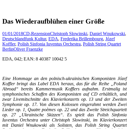
Das Wiederaufblühen einer Größe
01/01/2018
CD-Rezension
Christoph Slowinski
,
Daniel Wnukowski
,
Deutschlandfunk Kultur
,
EDA
,
Frederika Brillembourg
,
Józef
Koffler
,
Polish Sinfonia Iuventus Orchestra
,
Polish String Quartet
Berlin
Oliver Fraenzke
EDA, 042; EAN: 8 40387 10042 5
Eine Hommage an den polnisch-ukrainischen Komponisten Józef
Koffler bringt das Label EDA heraus, das für die Reihe „Poland
Abroad“ bereits Kammermusik Kofflers aufnahm. Erstmalig ist
symphonisches Schaffen des Komponisten auf CD erhältlich, und
zwar Livemitschnitte des Klavierkonzerts op. 13 und der Zweiten
Symphonie op. 17. Von diesen Kolossen eingerahmt werden Zwei
Lieder op. 1, Quatre poèmes op. 22 und das Zweite Streichquartett
op. 27 „Ukrainische Skizzen“. Es spielt das Polish Sinfonia
Iuventus Orchestra unter Christoph Slowinski, im Klavierkonzert
mit Daniel Wnukowski als Solisten, das Polish String Quartet