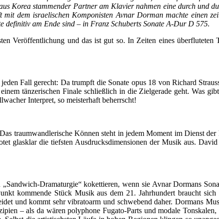
s aus Korea stammender Partner am Klavier nahmen eine durch und du
chaft mit dem israelischen Komponisten Avnar Dorman machte einen z
e definitiv am Ende sind – in Franz Schuberts Sonate A-Dur D 575.
ten Veröffentlichung und das ist gut so. In Zeiten eines überfluteten
 jeden Fall gerecht: Da trumpft die Sonate opus 18 von Richard Strau
inem tänzerischen Finale schließlich in die Zielgerade geht. Was gibt
wacher Interpret, so meisterhaft beherrscht!
 Das traumwandlerische Können steht in jedem Moment im Dienst der h
otet glasklar die tiefsten Ausdrucksdimensionen der Musik aus. David
n „Sandwich-Dramaturgie“ kokettieren, wenn sie Avnar Dormans Sonat
Punkt kommende Stück Musik aus dem 21. Jahrhundert braucht sich wa
ekleidet und kommt sehr vibratoarm und schwebend daher. Dormans Musik
rinzipien – als da wären polyphone Fugato-Parts und modale Tonskalen,