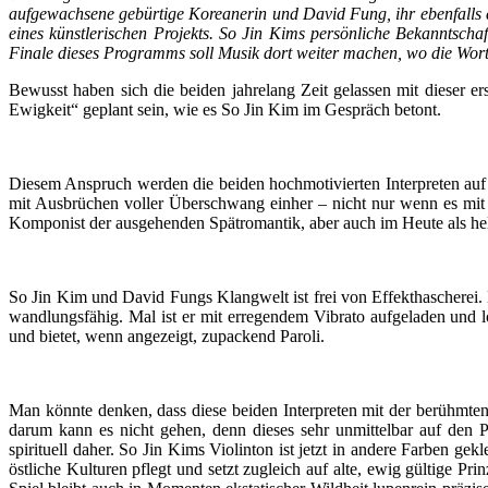
aufgewachsene gebürtige Koreanerin und David Fung, ihr ebenfall
eines künstlerischen Projekts. So Jin Kims persönliche Bekannts
Finale dieses Programms soll Musik dort weiter machen, wo die Wort
Bewusst haben sich die beiden jahrelang Zeit gelassen mit dieser ers
Ewigkeit“ geplant sein, wie es So Jin Kim im Gespräch betont.
Diesem Anspruch werden die beiden hochmotivierten Interpreten auf
mit Ausbrüchen voller Überschwang einher – nicht nur wenn es mit e
Komponist der ausgehenden Spätromantik, aber auch im Heute als hell
So Jin Kim und David Fungs Klangwelt ist frei von Effekthascherei.
wandlungsfähig. Mal ist er mit erregendem Vibrato aufgeladen und l
und bietet, wenn angezeigt, zupackend Paroli.
Man könnte denken, dass diese beiden Interpreten mit der berühmte
darum kann es nicht gehen, denn dieses sehr unmittelbar auf den 
spirituell daher. So Jin Kims Violinton ist jetzt in andere Farben g
östliche Kulturen pflegt und setzt zugleich auf alte, ewig gültige P