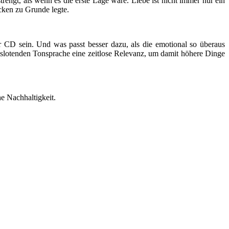
trengt, als wenn es die erste Lage wäre. Liebe ist nicht immer nur ein
cken zu Grunde legte.
r CD sein. Und was passt besser dazu, als die emotional so überaus
auslotenden Tonsprache eine zeitlose Relevanz, um damit höhere Dinge
e Nachhaltigkeit.