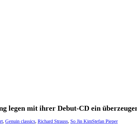
g legen mit ihrer Debut-CD ein überzeugen
rt
,
Genuin classics
,
Richard Strauss
,
So Jin Kim
Stefan Pieper