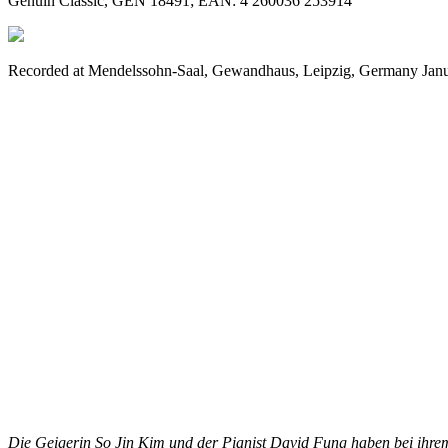
Genuin Classic, GEN 18491; EAN: 4 260036 253914
Recorded at Mendelssohn-Saal, Gewandhaus, Leipzig, Germany Janu
Die Geigerin So Jin Kim und der Pianist David Fung haben bei ihrem 