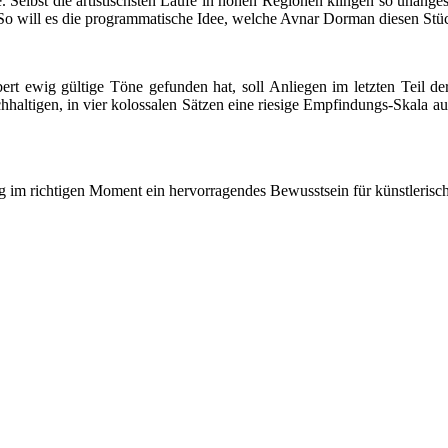
. Selbst die artistischsten Läufe in hohen Regionen klingen so unanges
 So will es die programmatische Idee, welche Avnar Dorman diesen Stü
ert ewig gültige Töne gefunden hat, soll Anliegen im letzten Teil de
ichhaltigen, in vier kolossalen Sätzen eine riesige Empfindungs-Skala 
im richtigen Moment ein hervorragendes Bewusstsein für künstlerisch