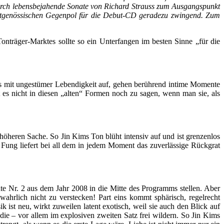
rch lebensbejahende Sonate von Richard Strauss zum Ausgangspunkt
eitgenössischen Gegenpol für die Debut-CD geradezu zwingend. Zum
 Tonträger-Marktes sollte so ein Unterfangen im besten Sinne „für die
ss mit ungestümer Lebendigkeit auf, gehen berührend intime Momente
 es nicht in diesen „alten“ Formen noch zu sagen, wenn man sie, als
öheren Sache. So Jin Kims Ton blüht intensiv auf und ist grenzenlos
 Fung liefert bei all dem in jedem Moment das zuverlässige Rückgrat
e Nr. 2 aus dem Jahr 2008 in die Mitte des Programms stellen. Aber
hrlich nicht zu verstecken! Part eins kommt sphärisch, regelrecht
 ist neu, wirkt zuweilen latent exotisch, weil sie auch den Blick auf
 die – vor allem im explosiven zweiten Satz frei wildern. So Jin Kims