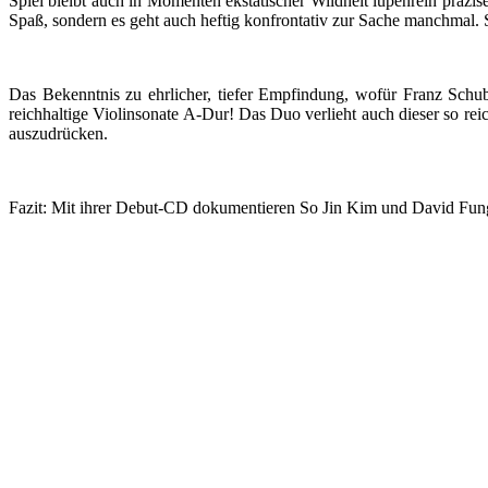
Spiel bleibt auch in Momenten ekstatischer Wildheit lupenrein präzise
Spaß, sondern es geht auch heftig konfrontativ zur Sache manchmal.
Das Bekenntnis zu ehrlicher, tiefer Empfindung, wofür Franz Schub
reichhaltige Violinsonate A-Dur! Das Duo verlieht auch dieser so re
auszudrücken.
Fazit: Mit ihrer Debut-CD dokumentieren So Jin Kim und David Fung 