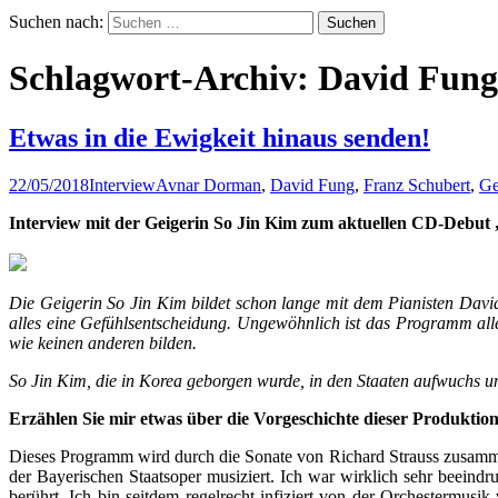
Suchen nach:
Schlagwort-Archiv: David Fung
Etwas in die Ewigkeit hinaus senden!
22/05/2018
Interview
Avnar Dorman
,
David Fung
,
Franz Schubert
,
Ge
Interview mit der Geigerin So Jin Kim zum aktuellen CD-Debu
Die Geigerin So Jin Kim bildet schon lange mit dem Pianisten Davi
alles eine Gefühlsentscheidung. Ungewöhnlich ist das Programm a
wie keinen anderen bilden.
So Jin Kim, die in Korea geborgen wurde, in den Staaten aufwuchs u
Erzählen Sie mir etwas über die Vorgeschichte dieser Produktio
Dieses Programm wird durch die Sonate von Richard Strauss zusamme
der Bayerischen Staatsoper musiziert. Ich war wirklich sehr beein
berührt. Ich bin seitdem regelrecht infiziert von der Orchestermu