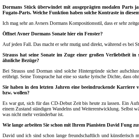
Dormans Stück überwindet mit ausgeprägten modalen Parts ja a
Fugato-Parts. Welche Funktion haben solche Kontraste in dies
Ich mag sehr an Avners Dormans Kompositionsstil, dass er sehr zeitgenö
Öffnet Avner Dormans Sonate hier ein Fenster?
Auf jeden Fall. Das macht er sehr mutig und direkt, während es bei Str
Strauss hat seine Sonate im Zuge einer großen Verliebtheit i
ähnliche Bezüge?
Bei Strauss und Dorman sind solche Hintergründe sicher aufschlus
erübrigt. Seine Tonsprache hat eine so starke lyrische Dichte, dass oh
Sie haben in den letzten Jahren eine beeindruckende Karriere 
bzw. wollen?
Es war gut, sich für das CD-Debut Zeit bis heute zu lassen. Ein Auf
einem Zustand ständigen Wandelns und Weiterentwicklung. Selbst wäh
was nicht mehr veränderbar ist.
Wie lange arbeiten Sie schon mit Ihrem Pianisten David Fung 
David und ich sind schon lange freundschaftlich und künstlerisch 