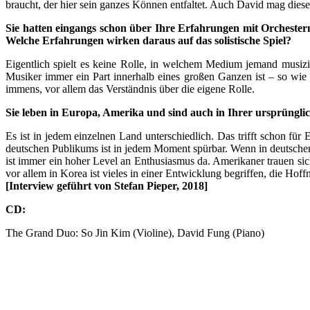
braucht, der hier sein ganzes Können entfaltet. Auch David mag dies
Sie hatten eingangs schon über Ihre Erfahrungen mit Orchestern g
Welche Erfahrungen wirken daraus auf das solistische Spiel?
Eigentlich spielt es keine Rolle, in welchem Medium jemand musizie
Musiker immer ein Part innerhalb eines großen Ganzen ist – so wie e
immens, vor allem das Verständnis über die eigene Rolle.
Sie leben in Europa, Amerika und sind auch in Ihrer ursprünglic
Es ist in jedem einzelnen Land unterschiedlich. Das trifft schon fü
deutschen Publikums ist in jedem Moment spürbar. Wenn in deutschen K
ist immer ein hoher Level an Enthusiasmus da. Amerikaner trauen sic
vor allem in Korea ist vieles in einer Entwicklung begriffen, die Hof
[Interview geführt von Stefan Pieper, 2018]
CD:
The Grand Duo: So Jin Kim (Violine), David Fung (Piano)