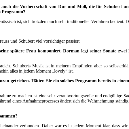
uch die Vorherrschaft von Dur und Moll, die für Schubert und St
em Programm?
ssisch ist, sich trotzdem auch sehr traditioneller Verfahren bedient. Di
auss und Schubert viel vorsichtiger passiert.
n seine spätere Frau komponiert. Dorman legt seiner Sonate zwe
sreich. Schuberts Musik ist in meinem Empfinden aber so selbsterklä
nehin alles in jedem Moment „lovely“ ist.
voran getrieben. Hätten Sie ein solches Programm bereits in ei
nahme zu machen ist eine sehr verantwortungsvolle und endgültige Sach
rend eines Aufnahmeprozesses ändert sich die Wahrnehmung ständig. Da 
zusammen?
miteinander verbunden. Daher war es in jedem Moment klar, dass wir u