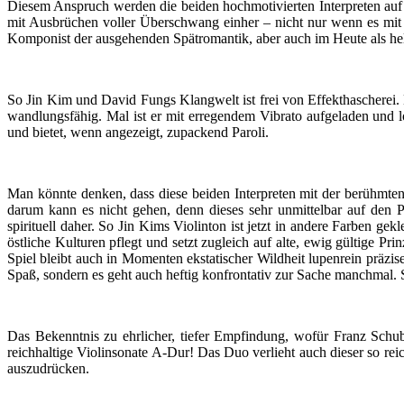
Diesem Anspruch werden die beiden hochmotivierten Interpreten auf
mit Ausbrüchen voller Überschwang einher – nicht nur wenn es mit e
Komponist der ausgehenden Spätromantik, aber auch im Heute als hell
So Jin Kim und David Fungs Klangwelt ist frei von Effekthascherei.
wandlungsfähig. Mal ist er mit erregendem Vibrato aufgeladen und l
und bietet, wenn angezeigt, zupackend Paroli.
Man könnte denken, dass diese beiden Interpreten mit der berühmte
darum kann es nicht gehen, denn dieses sehr unmittelbar auf den 
spirituell daher. So Jin Kims Violinton ist jetzt in andere Farben g
östliche Kulturen pflegt und setzt zugleich auf alte, ewig gültige P
Spiel bleibt auch in Momenten ekstatischer Wildheit lupenrein präzise
Spaß, sondern es geht auch heftig konfrontativ zur Sache manchmal.
Das Bekenntnis zu ehrlicher, tiefer Empfindung, wofür Franz Schub
reichhaltige Violinsonate A-Dur! Das Duo verlieht auch dieser so re
auszudrücken.