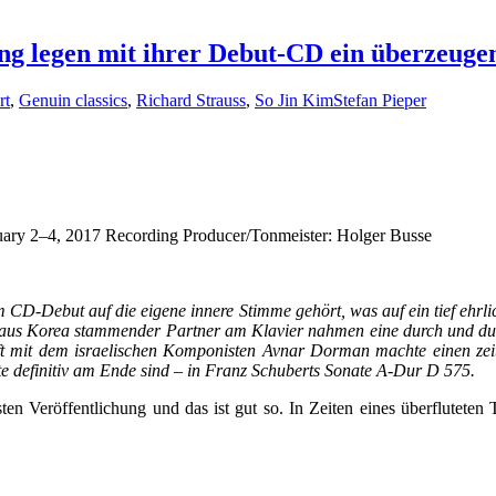
g legen mit ihrer Debut-CD ein überzeugen
rt
,
Genuin classics
,
Richard Strauss
,
So Jin Kim
Stefan Pieper
ary 2–4, 2017 Recording Producer/Tonmeister: Holger Busse
CD-Debut auf die eigene innere Stimme gehört, was auf ein tief ehrlich
s aus Korea stammender Partner am Klavier nahmen eine durch und du
chaft mit dem israelischen Komponisten Avnar Dorman machte einen z
e definitiv am Ende sind – in Franz Schuberts Sonate A-Dur D 575.
ten Veröffentlichung und das ist gut so. In Zeiten eines überfluteten