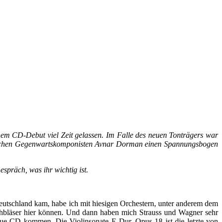
nem CD-Debut viel Zeit gelassen. Im Falle des neuen Tonträgers war
elischen Gegenwartskomponisten Avnar Dorman einen Spannungsbogen
präch, was ihr wichtig ist.
utschland kam, habe ich mit hiesigen Orchestern, unter anderem dem
echbläser hier können. Und dann haben mich Strauss und Wagner sehr
neue CD kommen. Die Violinsonate E-Dur, Opus 18 ist die letzte von