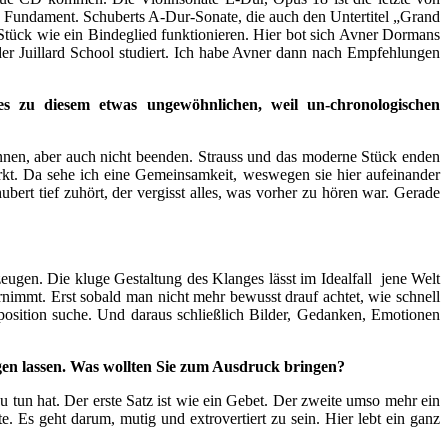
as Fundament. Schuberts A-Dur-Sonate, die auch den Untertitel „Grand
 Stück wie ein Bindeglied funktionieren. Hier bot sich Avner Dormans
r Juillard School studiert. Ich habe Avner dann nach Empfehlungen
es zu diesem etwas ungewöhnlichen, weil un-chronologischen
innen, aber auch nicht beenden. Strauss und das moderne Stück enden
wirkt. Da sehe ich eine Gemeinsamkeit, weswegen sie hier aufeinander
bert tief zuhört, der vergisst alles, was vorher zu hören war. Gerade
eugen. Die kluge Gestaltung des Klanges lässt im Idealfall jene Welt
rnimmt. Erst sobald man nicht mehr bewusst drauf achtet, wie schnell
position suche. Und daraus schließlich Bilder, Gedanken, Emotionen
ingen lassen. Was wollten Sie zum Ausdruck bringen?
 tun hat. Der erste Satz ist wie ein Gebet. Der zweite umso mehr ein
. Es geht darum, mutig und extrovertiert zu sein. Hier lebt ein ganz