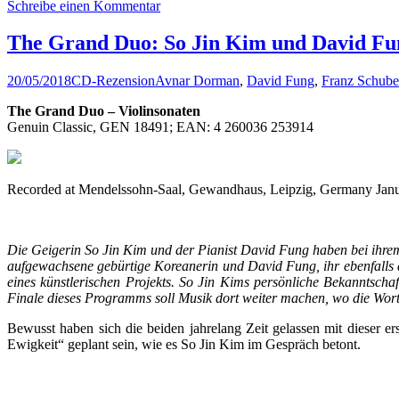
Schreibe einen Kommentar
The Grand Duo: So Jin Kim und David Fun
20/05/2018
CD-Rezension
Avnar Dorman
,
David Fung
,
Franz Schube
The Grand Duo – Violinsonaten
Genuin Classic, GEN 18491; EAN: 4 260036 253914
Recorded at Mendelssohn-Saal, Gewandhaus, Leipzig, Germany Janu
Die Geigerin So Jin Kim und der Pianist David Fung haben bei ihrem 
aufgewachsene gebürtige Koreanerin und David Fung, ihr ebenfall
eines künstlerischen Projekts. So Jin Kims persönliche Bekannts
Finale dieses Programms soll Musik dort weiter machen, wo die Wort
Bewusst haben sich die beiden jahrelang Zeit gelassen mit dieser ers
Ewigkeit“ geplant sein, wie es So Jin Kim im Gespräch betont.