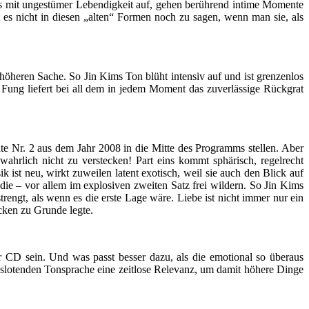
ss mit ungestümer Lebendigkeit auf, gehen berührend intime Momente
 es nicht in diesen „alten“ Formen noch zu sagen, wenn man sie, als
öheren Sache. So Jin Kims Ton blüht intensiv auf und ist grenzenlos
 Fung liefert bei all dem in jedem Moment das zuverlässige Rückgrat
e Nr. 2 aus dem Jahr 2008 in die Mitte des Programms stellen. Aber
hrlich nicht zu verstecken! Part eins kommt sphärisch, regelrecht
 ist neu, wirkt zuweilen latent exotisch, weil sie auch den Blick auf
 die – vor allem im explosiven zweiten Satz frei wildern. So Jin Kims
trengt, als wenn es die erste Lage wäre. Liebe ist nicht immer nur ein
cken zu Grunde legte.
r CD sein. Und was passt besser dazu, als die emotional so überaus
auslotenden Tonsprache eine zeitlose Relevanz, um damit höhere Dinge