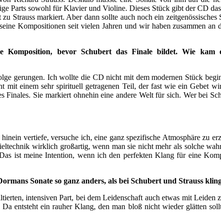
esige Parts sowohl für Klavier und Violine. Dieses Stück gibt der CD d
t zu Strauss markiert. Aber dann sollte auch noch ein zeitgenössisches
eine Kompositionen seit vielen Jahren und wir haben zusammen an de
he Komposition, bevor Schubert das Finale bildet. Wie kam 
nfolge gerungen. Ich wollte die CD nicht mit dem modernen Stück beg
nt mit einem sehr spirituell getragenen Teil, der fast wie ein Gebet 
Finales. Sie markiert ohnehin eine andere Welt für sich. Wer bei Schu
hinein vertiefe, versuche ich, eine ganz spezifische Atmosphäre zu erz
ieltechnik wirklich großartig, wenn man sie nicht mehr als solche wah
. Das ist meine Intention, wenn ich den perfekten Klang für eine Kom
er Dormans Sonate so ganz anders, als bei Schubert und Strauss kl
rten, intensiven Part, bei dem Leidenschaft auch etwas mit Leiden zu
Da entsteht ein rauher Klang, den man bloß nicht wieder glätten sollte