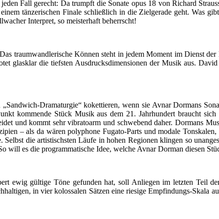
 jeden Fall gerecht: Da trumpft die Sonate opus 18 von Richard Strau
inem tänzerischen Finale schließlich in die Zielgerade geht. Was gibt
wacher Interpret, so meisterhaft beherrscht!
 Das traumwandlerische Können steht in jedem Moment im Dienst der h
otet glasklar die tiefsten Ausdrucksdimensionen der Musik aus. David
n „Sandwich-Dramaturgie“ kokettieren, wenn sie Avnar Dormans Sonat
Punkt kommende Stück Musik aus dem 21. Jahrhundert braucht sich wa
ekleidet und kommt sehr vibratoarm und schwebend daher. Dormans Musik
rinzipien – als da wären polyphone Fugato-Parts und modale Tonskalen,
. Selbst die artistischsten Läufe in hohen Regionen klingen so unanges
 So will es die programmatische Idee, welche Avnar Dorman diesen Stü
ert ewig gültige Töne gefunden hat, soll Anliegen im letzten Teil de
ichhaltigen, in vier kolossalen Sätzen eine riesige Empfindungs-Skala 