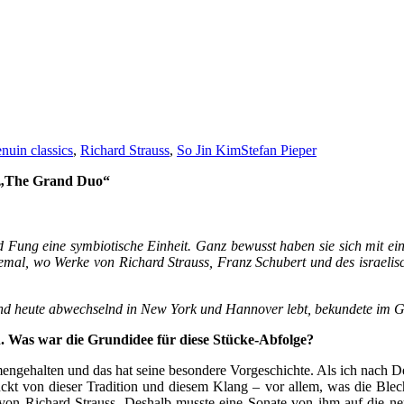
nuin classics
,
Richard Strauss
,
So Jin Kim
Stefan Pieper
t „The Grand Duo“
d Fung eine symbiotische Einheit. Ganz bewusst haben sie sich mit ei
llemal, wo Werke von Richard Strauss, Franz Schubert und des isra
nd heute abwechselnd in New York und Hannover lebt, bekundete im Ges
n. Was war die Grundidee für diese Stücke-Abfolge?
ngehalten und das hat seine besondere Vorgeschichte. Als ich nach De
druckt von dieser Tradition und diesem Klang – vor allem, was die Bl
sik von Richard Strauss. Deshalb musste eine Sonate von ihm auf die 