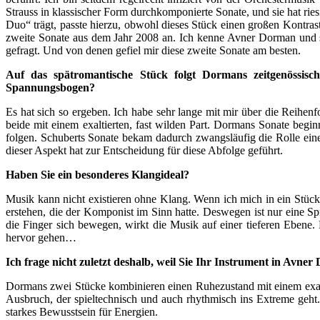
Strauss in klassischer Form durchkomponierte Sonate, und sie hat ri
Duo“ trägt, passte hierzu, obwohl dieses Stück einen großen Kontras
zweite Sonate aus dem Jahr 2008 an. Ich kenne Avner Dorman und s
gefragt. Und von denen gefiel mir diese zweite Sonate am besten.
Auf das spätromantische Stück folgt Dormans zeitgenössisc
Spannungsbogen?
Es hat sich so ergeben. Ich habe sehr lange mit mir über die Reihe
beide mit einem exaltierten, fast wilden Part. Dormans Sonate begin
folgen. Schuberts Sonate bekam dadurch zwangsläufig die Rolle eines 
dieser Aspekt hat zur Entscheidung für diese Abfolge geführt.
Haben Sie ein besonderes Klangideal?
Musik kann nicht existieren ohne Klang. Wenn ich mich in ein Stück 
erstehen, die der Komponist im Sinn hatte. Deswegen ist nur eine Sp
die Finger sich bewegen, wirkt die Musik auf einer tieferen Ebene
hervor gehen…
Ich frage nicht zuletzt deshalb, weil Sie Ihr Instrument in Avn
Dormans zwei Stücke kombinieren einen Ruhezustand mit einem exaltie
Ausbruch, der spieltechnisch und auch rhythmisch ins Extreme geht. 
starkes Bewusstsein für Energien.