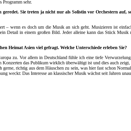
es Programm sehr.
eredet. Sie treten ja nicht nur als Solistin vor Orchestern auf, s
rt – wenn es doch um die Musik an sich geht. Musizieren ist einfach M
in Detail in einem großen Bild. Jeder alleine kann das Stück Musik n
hen Heimat Asien viel gefragt. Welche Unterschiede erleben Sie?
r Europa zu. Vor allem in Deutschland fühle ich eine tiefe Verwurzelun
onzerten das Publikum wirklich überwältigt ist und dies auch zeigt, b
h gerne, richtig aus dem Häuschen zu sein, was hier fast schon Normal
fnung weckt: Das Interesse an klassischer Musik wächst seit Jahren unau