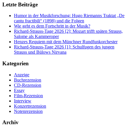
Letzte Beiträge
Humor in der Musikforschung: Hugo Riemanns Traktat „De
cantu fractibili“ (1898) und die Folgen
Wie geht es dem Fortschritt in der Musik?
Richard-Strauss-Tage 2026 [2]: Mozart trifft späten Strauss,
Salome als Kammeroper
Henzes Requiem mit dem Münchner Rundfunkorchester
Richard-Strauss-Tage 2026 [1]: Schulfugen des jungen
Strauss und Bülows Nirvana
Kategorien
Anzeige
Buchrezension
CD-Rezension
Essay
Film-Rezension
Interview
Konzertrezension
Notenrezension
Archiv