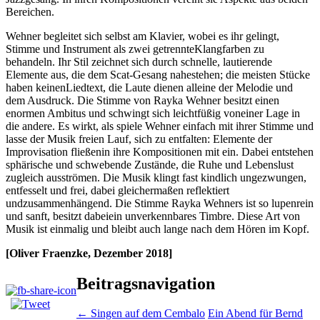
Bereichen.
Wehner begleitet sich selbst am Klavier, wobei es ihr gelingt,
Stimme und Instrument als zwei getrennteKlangfarben zu
behandeln. Ihr Stil zeichnet sich durch schnelle, lautierende
Elemente aus, die dem Scat-Gesang nahestehen; die meisten Stücke
haben keinenLiedtext, die Laute dienen alleine der Melodie und
dem Ausdruck. Die Stimme von Rayka Wehner besitzt einen
enormen Ambitus und schwingt sich leichtfüßig voneiner Lage in
die andere. Es wirkt, als spiele Wehner einfach mit ihrer Stimme und
lasse der Musik freien Lauf, sich zu entfalten: Elemente der
Improvisation fließenin ihre Kompositionen mit ein. Dabei entstehen
sphärische und schwebende Zustände, die Ruhe und Lebenslust
zugleich ausströmen. Die Musik klingt fast kindlich ungezwungen,
entfesselt und frei, dabei gleichermaßen reflektiert
undzusammenhängend. Die Stimme Rayka Wehners ist so lupenrein
und sanft, besitzt dabeiein unverkennbares Timbre. Diese Art von
Musik ist einmalig und bleibt auch lange nach dem Hören im Kopf.
[Oliver Fraenzke, Dezember 2018]
Beitragsnavigation
←
Singen auf dem Cembalo
Ein Abend für Bernd