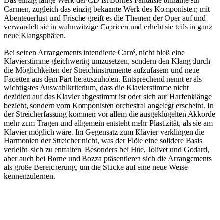
Das einzig lange Werk der CD ist Bornes Fantaisie brillante sur
Carmen, zugleich das einzig bekannte Werk des Komponisten; mit
Abenteuerlust und Frische greift es die Themen der Oper auf und
verwandelt sie in wahnwitzige Capricen und erhebt sie teils in ganz
neue Klangsphären.
Bei seinen Arrangements intendierte Carré, nicht bloß eine
Klavierstimme gleichwertig umzusetzen, sondern den Klang durch
die Möglichkeiten der Streichinstrumente aufzufasern und neue
Facetten aus dem Part herauszuholen. Entsprechend nennt er als
wichtigstes Auswahlkriterium, dass die Klavierstimme nicht
dezidiert auf das Klavier abgestimmt ist oder sich auf Harfenklänge
bezieht, sondern vom Komponisten orchestral angelegt erscheint. In
der Streicherfassung kommen vor allem die ausgeklügelten Akkorde
mehr zum Tragen und allgemein entsteht mehr Plastizität, als sie am
Klavier möglich wäre. Im Gegensatz zum Klavier verklingen die
Harmonien der Streicher nicht, was der Flöte eine solidere Basis
verleiht, sich zu entfalten. Besonders bei Hüe, Jolivet und Godard,
aber auch bei Borne und Bozza präsentieren sich die Arrangements
als große Bereicherung, um die Stücke auf eine neue Weise
kennenzulernen.