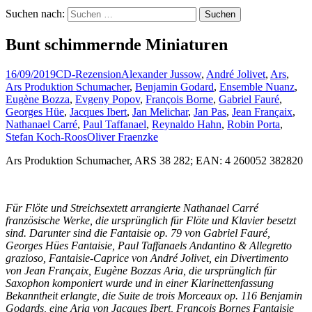
Suchen nach:
Bunt schimmernde Miniaturen
16/09/2019
CD-Rezension
Alexander Jussow
,
André Jolivet
,
Ars
,
Ars Produktion Schumacher
,
Benjamin Godard
,
Ensemble Nuanz
,
Eugène Bozza
,
Evgeny Popov
,
François Borne
,
Gabriel Fauré
,
Georges Hüe
,
Jacques Ibert
,
Jan Melichar
,
Jan Pas
,
Jean Françaix
,
Nathanael Carré
,
Paul Taffanael
,
Reynaldo Hahn
,
Robin Porta
,
Stefan Koch-Roos
Oliver Fraenzke
Ars Produktion Schumacher, ARS 38 282; EAN: 4 260052 382820
Für Flöte und Streichsextett arrangierte Nathanael Carré
französische Werke, die ursprünglich für Flöte und Klavier besetzt
sind. Darunter sind die Fantaisie op. 79 von Gabriel Fauré,
Georges Hües Fantaisie, Paul Taffanaels Andantino & Allegretto
grazioso, Fantaisie-Caprice von André Jolivet, ein Divertimento
von Jean Françaix, Eugène Bozzas Aria, die ursprünglich für
Saxophon komponiert wurde und in einer Klarinettenfassung
Bekanntheit erlangte, die Suite de trois Morceaux op. 116 Benjamin
Godards, eine Aria von Jacques Ibert, François Bornes Fantaisie