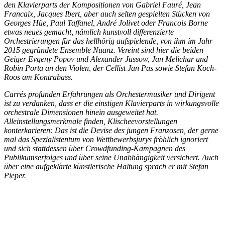
den Klavierparts der Kompositionen von Gabriel Fauré, Jean
Francaix, Jacques Ibert, aber auch selten gespielten Stücken von
Georges Hüe, Paul Taffanel, André Jolivet oder Francois Borne
etwas neues gemacht, nämlich kunstvoll differenzierte
Orchestrierungen für das hellhörig aufspielende, von ihm im Jahr
2015 gegründete Ensemble Nuanz. Vereint sind hier die beiden
Geiger Evgeny Popov und Alexander Jussow, Jan Melichar und
Robin Porta an den Violen, der Cellist Jan Pas sowie Stefan Koch-
Roos am Kontrabass.
Carrés profunden Erfahrungen als Orchestermusiker und Dirigent
ist zu verdanken, dass er die einstigen Klavierparts in wirkungsvolle
orchestrale Dimensionen hinein ausgeweitet hat.
Alleinstellungsmerkmale finden, Klischeevorstellungen
konterkarieren: Das ist die Devise des jungen Franzosen, der gerne
mal das Spezialistentum von Wettbewerbsjurys fröhlich ignoriert
und sich stattdessen über Crowdfunding-Kampagnen des
Publikumserfolges und über seine Unabhängigkeit versichert. Auch
über eine aufgeklärte künstlerische Haltung sprach er mit Stefan
Pieper.