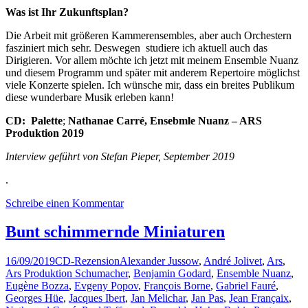
Was ist Ihr Zukunftsplan?
Die Arbeit mit größeren Kammerensembles, aber auch Orchestern
fasziniert mich sehr. Deswegen studiere ich aktuell auch das
Dirigieren. Vor allem möchte ich jetzt mit meinem Ensemble Nuanz
und diesem Programm und später mit anderem Repertoire möglichst
viele Konzerte spielen. Ich wünsche mir, dass ein breites Publikum
diese wunderbare Musik erleben kann!
CD: Palette
;
Nathanae Carré, Ensebmle Nuanz – ARS
Produktion 2019
Interview geführt von Stefan Pieper, September 2019
.
Schreibe einen Kommentar
Bunt schimmernde Miniaturen
16/09/2019
CD-Rezension
Alexander Jussow
,
André Jolivet
,
Ars
,
Ars Produktion Schumacher
,
Benjamin Godard
,
Ensemble Nuanz
,
Eugène Bozza
,
Evgeny Popov
,
François Borne
,
Gabriel Fauré
,
Georges Hüe
,
Jacques Ibert
,
Jan Melichar
,
Jan Pas
,
Jean Françaix
,