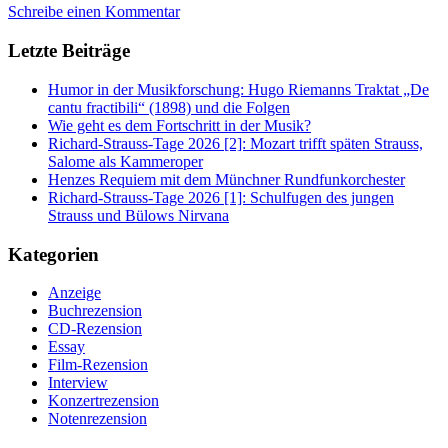
Schreibe einen Kommentar
Letzte Beiträge
Humor in der Musikforschung: Hugo Riemanns Traktat „De
cantu fractibili“ (1898) und die Folgen
Wie geht es dem Fortschritt in der Musik?
Richard-Strauss-Tage 2026 [2]: Mozart trifft späten Strauss,
Salome als Kammeroper
Henzes Requiem mit dem Münchner Rundfunkorchester
Richard-Strauss-Tage 2026 [1]: Schulfugen des jungen
Strauss und Bülows Nirvana
Kategorien
Anzeige
Buchrezension
CD-Rezension
Essay
Film-Rezension
Interview
Konzertrezension
Notenrezension