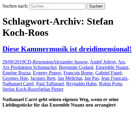
Suchen nach:
Schlagwort-Archiv: Stefan
Koch-Roos
Diese Kammermusik ist dreidimensional!
29/09/2019
CD-Rezension
Alexander Jussow
,
André Jolivet
,
Ars
,
Ars Produktion Schumacher
,
Benjamin Godard
,
Ensemble Nuanz
,
Eugène Bozza
,
Evgeny Popov
,
François Borne
,
Gabriel Fauré
,
Georges Hüe
,
Jacques Ibert
,
Jan Melichar
,
Jan Pas
,
Jean Françaix
,
Nathanael Carré
,
Paul Taffanael
,
Reynaldo Hahn
,
Robin Porta
,
Stefan Koch-Roos
Stefan Pieper
Nathanael Carré geht seinen eigenen Weg, wenn er seine
Lieblingstücke für das Ensemble Nuanz neu arrangiert