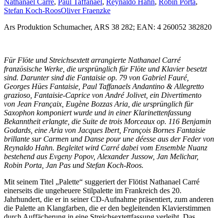
Nathanael Carré
,
Paul Taffanael
,
Reynaldo Hahn
,
Robin Porta
,
Stefan Koch-Roos
Oliver Fraenzke
Ars Produktion Schumacher, ARS 38 282; EAN: 4 260052 382820
Für Flöte und Streichsextett arrangierte Nathanael Carré
französische Werke, die ursprünglich für Flöte und Klavier besetzt
sind. Darunter sind die Fantaisie op. 79 von Gabriel Fauré,
Georges Hües Fantaisie, Paul Taffanaels Andantino & Allegretto
grazioso, Fantaisie-Caprice von André Jolivet, ein Divertimento
von Jean Françaix, Eugène Bozzas Aria, die ursprünglich für
Saxophon komponiert wurde und in einer Klarinettenfassung
Bekanntheit erlangte, die Suite de trois Morceaux op. 116 Benjamin
Godards, eine Aria von Jacques Ibert, François Bornes Fantaisie
brillante sur Carmen und Danse pour une déesse aus der Feder von
Reynaldo Hahn. Begleitet wird Carré dabei vom Ensemble Nuanz
bestehend aus Evgeny Popov, Alexander Jussow, Jan Melichar,
Robin Porta, Jan Pas und Stefan Koch-Roos.
Mit seinem Titel „Palette“ suggeriert der Flötist Nathanael Carré
einerseits die ungeheuere Stilpalette im Frankreich des 20.
Jahrhundert, die er in seiner CD-Aufnahme präsentiert, zum anderen
die Palette an Klangfarben, die er den begleitenden Klavierstimmen
durch Auffächerung in eine Streichsextettfassung verleiht. Das