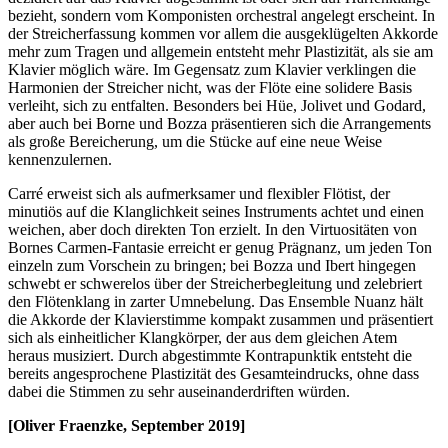
bezieht, sondern vom Komponisten orchestral angelegt erscheint. In
der Streicherfassung kommen vor allem die ausgeklügelten Akkorde
mehr zum Tragen und allgemein entsteht mehr Plastizität, als sie am
Klavier möglich wäre. Im Gegensatz zum Klavier verklingen die
Harmonien der Streicher nicht, was der Flöte eine solidere Basis
verleiht, sich zu entfalten. Besonders bei Hüe, Jolivet und Godard,
aber auch bei Borne und Bozza präsentieren sich die Arrangements
als große Bereicherung, um die Stücke auf eine neue Weise
kennenzulernen.
Carré erweist sich als aufmerksamer und flexibler Flötist, der
minutiös auf die Klanglichkeit seines Instruments achtet und einen
weichen, aber doch direkten Ton erzielt. In den Virtuositäten von
Bornes Carmen-Fantasie erreicht er genug Prägnanz, um jeden Ton
einzeln zum Vorschein zu bringen; bei Bozza und Ibert hingegen
schwebt er schwerelos über der Streicherbegleitung und zelebriert
den Flötenklang in zarter Umnebelung. Das Ensemble Nuanz hält
die Akkorde der Klavierstimme kompakt zusammen und präsentiert
sich als einheitlicher Klangkörper, der aus dem gleichen Atem
heraus musiziert. Durch abgestimmte Kontrapunktik entsteht die
bereits angesprochene Plastizität des Gesamteindrucks, ohne dass
dabei die Stimmen zu sehr auseinanderdriften würden.
[Oliver Fraenzke, September 2019]