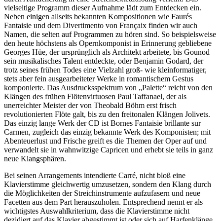
vielseitige Programm dieser Aufnahme lädt zum Entdecken ein.
Neben einigen allseits bekannten Kompositionen wie Faurés
Fantaisie und dem Divertimento von Françaix finden wir auch
Namen, die selten auf Programmen zu hören sind. So beispielsweise
den heute höchstens als Opernkomponist in Erinnerung gebliebene
Georges Hüe, der ursprünglich als Architekt arbeitete, bis Gounod
sein musikalisches Talent entdeckte, oder Benjamin Godard, der
trotz seines frühen Todes eine Vielzahl groß- wie kleinformatiger,
stets aber fein ausgearbeiteter Werke in romantischem Gestus
komponierte. Das Ausdrucksspektrum von „Palette“ reicht von den
Klängen des frühen Flötenvirtuosen Paul Taffanael, der als
unerreichter Meister der von Theobald Böhm erst frisch
revolutionierten Flöte galt, bis zu den freitonalen Klängen Jolivets.
Das einzig lange Werk der CD ist Bornes Fantaisie brillante sur
Carmen, zugleich das einzig bekannte Werk des Komponisten; mit
Abenteuerlust und Frische greift es die Themen der Oper auf und
verwandelt sie in wahnwitzige Capricen und erhebt sie teils in ganz
neue Klangsphären.
Bei seinen Arrangements intendierte Carré, nicht bloß eine
Klavierstimme gleichwertig umzusetzen, sondern den Klang durch
die Möglichkeiten der Streichinstrumente aufzufasern und neue
Facetten aus dem Part herauszuholen. Entsprechend nennt er als
wichtigstes Auswahlkriterium, dass die Klavierstimme nicht
dezidiert auf das Klavier abgestimmt ist oder sich auf Harfenklänge