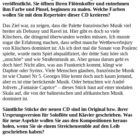
veröffentlicht. Sie öffnen Ihren Flötenkoffer und entnehmen
ihm Farbe und Pinsel, beginnen zu malen. Welche Farben
wollen Sie mit dem Repertoire dieser CD kreieren?
Das Ziel war, zu zeigen, dass die Palette französischer Musik viel
breiter als Debussy und Ravel ist. Hier gibt es doch so viele
Klischees, die dringend überwunden werden müssen. Ich musste
sogar die Erfahrung machen, dass selbst manche Wettbewerbsjury
von Klischees dominiert ist: Als ich dort mal die Sonate von Poulenc
spielte, wurde mein Spiel abqualifiziert, der dritte Satz höre sich
„unschön“ und wie Straßenmusik an. Aber genau darum geht es
doch hier! Nicht alles, was aus Frankreich kommt, klingt wie
Daphne oder Syrinx. Viele Menschen glauben, französische Musik
ist wie Chanel Nr 5. Georges Hüe kennt doch auch kaum jemand,
aber es ist eine berückende Musik. Oder betrachten wir André
Jolivets „Fantaisie Caprice“ – dieses Stück baut auf einer modalen
Skala auf, die von der balinesischen und afrikanischen Musik
dominiert ist.
Sämtliche Stücke der neuen CD sind im Original bzw. ihrer
Ursprungsversion für Soloflöte und Klavier geschrieben. Was
für neue Aspekte wollen Sie aus den Kompositionen heraus
holen, wenn Sie sie einem Streichensemble auf den Leib
geschrieben haben?