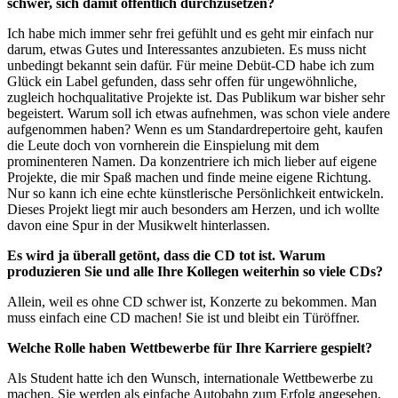
schwer, sich damit öffentlich durchzusetzen?
Ich habe mich immer sehr frei gefühlt und es geht mir einfach nur
darum, etwas Gutes und Interessantes anzubieten. Es muss nicht
unbedingt bekannt sein dafür. Für meine Debüt-CD habe ich zum
Glück ein Label gefunden, dass sehr offen für ungewöhnliche,
zugleich hochqualitative Projekte ist. Das Publikum war bisher sehr
begeistert. Warum soll ich etwas aufnehmen, was schon viele andere
aufgenommen haben? Wenn es um Standardrepertoire geht, kaufen
die Leute doch von vornherein die Einspielung mit dem
prominenteren Namen. Da konzentriere ich mich lieber auf eigene
Projekte, die mir Spaß machen und finde meine eigene Richtung.
Nur so kann ich eine echte künstlerische Persönlichkeit entwickeln.
Dieses Projekt liegt mir auch besonders am Herzen, und ich wollte
davon eine Spur in der Musikwelt hinterlassen.
Es wird ja überall getönt, dass die CD tot ist. Warum
produzieren Sie und alle Ihre Kollegen weiterhin so viele CDs?
Allein, weil es ohne CD schwer ist, Konzerte zu bekommen. Man
muss einfach eine CD machen! Sie ist und bleibt ein Türöffner.
Welche Rolle haben Wettbewerbe für Ihre Karriere gespielt?
Als Student hatte ich den Wunsch, internationale Wettbewerbe zu
machen. Sie werden als einfache Autobahn zum Erfolg angesehen.