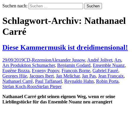
Suchen nach:
Schlagwort-Archiv: Nathanael
Carré
Diese Kammermusik ist dreidimensional!
29/09/2019
CD-Rezension
Alexander Jussow
,
André Jolivet
,
Ars
,
Ars Produktion Schumacher
,
Benjamin Godard
,
Ensemble Nuanz
,
Eugène Bozza
,
Evgeny Popov
,
François Borne
,
Gabriel Fauré
,
Georges Hüe
,
Jacques Ibert
,
Jan Melichar
,
Jan Pas
,
Jean Françaix
,
Nathanael Carré
,
Paul Taffanael
,
Reynaldo Hahn
,
Robin Porta
,
Stefan Koch-Roos
Stefan Pieper
Nathanael Carré geht seinen eigenen Weg, wenn er seine
Lieblingstücke für das Ensemble Nuanz neu arrangiert