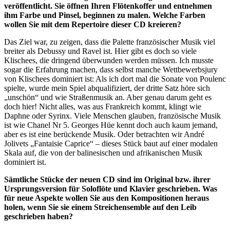
veröffentlicht. Sie öffnen Ihren Flötenkoffer und entnehmen
ihm Farbe und Pinsel, beginnen zu malen. Welche Farben
wollen Sie mit dem Repertoire dieser CD kreieren?
Das Ziel war, zu zeigen, dass die Palette französischer Musik viel
breiter als Debussy und Ravel ist. Hier gibt es doch so viele
Klischees, die dringend überwunden werden müssen. Ich musste
sogar die Erfahrung machen, dass selbst manche Wettbewerbsjury
von Klischees dominiert ist: Als ich dort mal die Sonate von Poulenc
spielte, wurde mein Spiel abqualifiziert, der dritte Satz höre sich
„unschön“ und wie Straßenmusik an. Aber genau darum geht es
doch hier! Nicht alles, was aus Frankreich kommt, klingt wie
Daphne oder Syrinx. Viele Menschen glauben, französische Musik
ist wie Chanel Nr 5. Georges Hüe kennt doch auch kaum jemand,
aber es ist eine berückende Musik. Oder betrachten wir André
Jolivets „Fantaisie Caprice“ – dieses Stück baut auf einer modalen
Skala auf, die von der balinesischen und afrikanischen Musik
dominiert ist.
Sämtliche Stücke der neuen CD sind im Original bzw. ihrer
Ursprungsversion für Soloflöte und Klavier geschrieben. Was
für neue Aspekte wollen Sie aus den Kompositionen heraus
holen, wenn Sie sie einem Streichensemble auf den Leib
geschrieben haben?