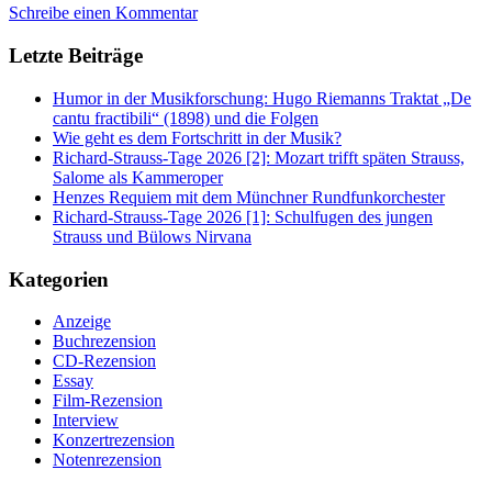
Schreibe einen Kommentar
Letzte Beiträge
Humor in der Musikforschung: Hugo Riemanns Traktat „De
cantu fractibili“ (1898) und die Folgen
Wie geht es dem Fortschritt in der Musik?
Richard-Strauss-Tage 2026 [2]: Mozart trifft späten Strauss,
Salome als Kammeroper
Henzes Requiem mit dem Münchner Rundfunkorchester
Richard-Strauss-Tage 2026 [1]: Schulfugen des jungen
Strauss und Bülows Nirvana
Kategorien
Anzeige
Buchrezension
CD-Rezension
Essay
Film-Rezension
Interview
Konzertrezension
Notenrezension