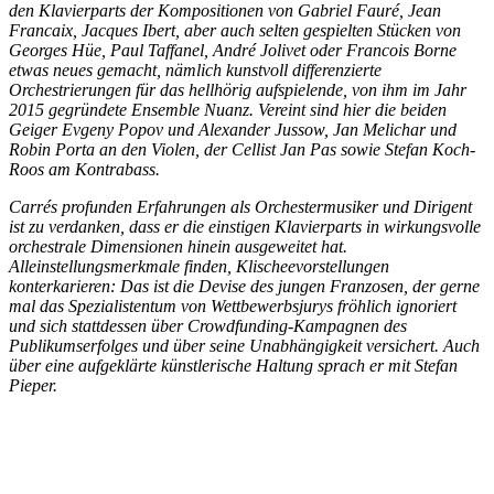
den Klavierparts der Kompositionen von Gabriel Fauré, Jean
Francaix, Jacques Ibert, aber auch selten gespielten Stücken von
Georges Hüe, Paul Taffanel, André Jolivet oder Francois Borne
etwas neues gemacht, nämlich kunstvoll differenzierte
Orchestrierungen für das hellhörig aufspielende, von ihm im Jahr
2015 gegründete Ensemble Nuanz. Vereint sind hier die beiden
Geiger Evgeny Popov und Alexander Jussow, Jan Melichar und
Robin Porta an den Violen, der Cellist Jan Pas sowie Stefan Koch-
Roos am Kontrabass.
Carrés profunden Erfahrungen als Orchestermusiker und Dirigent
ist zu verdanken, dass er die einstigen Klavierparts in wirkungsvolle
orchestrale Dimensionen hinein ausgeweitet hat.
Alleinstellungsmerkmale finden, Klischeevorstellungen
konterkarieren: Das ist die Devise des jungen Franzosen, der gerne
mal das Spezialistentum von Wettbewerbsjurys fröhlich ignoriert
und sich stattdessen über Crowdfunding-Kampagnen des
Publikumserfolges und über seine Unabhängigkeit versichert. Auch
über eine aufgeklärte künstlerische Haltung sprach er mit Stefan
Pieper.