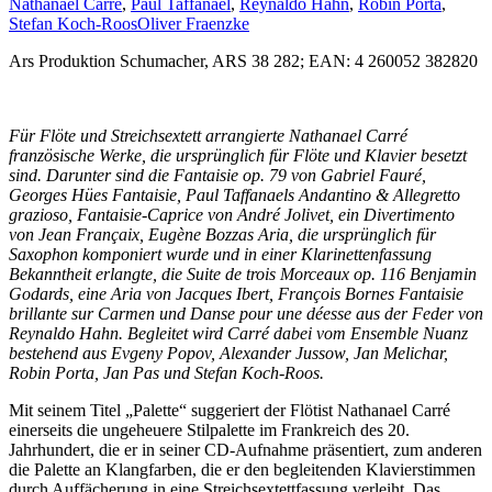
Nathanael Carré
,
Paul Taffanael
,
Reynaldo Hahn
,
Robin Porta
,
Stefan Koch-Roos
Oliver Fraenzke
Ars Produktion Schumacher, ARS 38 282; EAN: 4 260052 382820
Für Flöte und Streichsextett arrangierte Nathanael Carré
französische Werke, die ursprünglich für Flöte und Klavier besetzt
sind. Darunter sind die Fantaisie op. 79 von Gabriel Fauré,
Georges Hües Fantaisie, Paul Taffanaels Andantino & Allegretto
grazioso, Fantaisie-Caprice von André Jolivet, ein Divertimento
von Jean Françaix, Eugène Bozzas Aria, die ursprünglich für
Saxophon komponiert wurde und in einer Klarinettenfassung
Bekanntheit erlangte, die Suite de trois Morceaux op. 116 Benjamin
Godards, eine Aria von Jacques Ibert, François Bornes Fantaisie
brillante sur Carmen und Danse pour une déesse aus der Feder von
Reynaldo Hahn. Begleitet wird Carré dabei vom Ensemble Nuanz
bestehend aus Evgeny Popov, Alexander Jussow, Jan Melichar,
Robin Porta, Jan Pas und Stefan Koch-Roos.
Mit seinem Titel „Palette“ suggeriert der Flötist Nathanael Carré
einerseits die ungeheuere Stilpalette im Frankreich des 20.
Jahrhundert, die er in seiner CD-Aufnahme präsentiert, zum anderen
die Palette an Klangfarben, die er den begleitenden Klavierstimmen
durch Auffächerung in eine Streichsextettfassung verleiht. Das