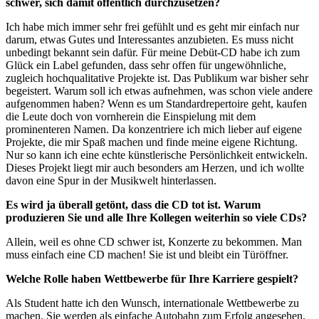
schwer, sich damit öffentlich durchzusetzen?
Ich habe mich immer sehr frei gefühlt und es geht mir einfach nur
darum, etwas Gutes und Interessantes anzubieten. Es muss nicht
unbedingt bekannt sein dafür. Für meine Debüt-CD habe ich zum
Glück ein Label gefunden, dass sehr offen für ungewöhnliche,
zugleich hochqualitative Projekte ist. Das Publikum war bisher sehr
begeistert. Warum soll ich etwas aufnehmen, was schon viele andere
aufgenommen haben? Wenn es um Standardrepertoire geht, kaufen
die Leute doch von vornherein die Einspielung mit dem
prominenteren Namen. Da konzentriere ich mich lieber auf eigene
Projekte, die mir Spaß machen und finde meine eigene Richtung.
Nur so kann ich eine echte künstlerische Persönlichkeit entwickeln.
Dieses Projekt liegt mir auch besonders am Herzen, und ich wollte
davon eine Spur in der Musikwelt hinterlassen.
Es wird ja überall getönt, dass die CD tot ist. Warum
produzieren Sie und alle Ihre Kollegen weiterhin so viele CDs?
Allein, weil es ohne CD schwer ist, Konzerte zu bekommen. Man
muss einfach eine CD machen! Sie ist und bleibt ein Türöffner.
Welche Rolle haben Wettbewerbe für Ihre Karriere gespielt?
Als Student hatte ich den Wunsch, internationale Wettbewerbe zu
machen. Sie werden als einfache Autobahn zum Erfolg angesehen.