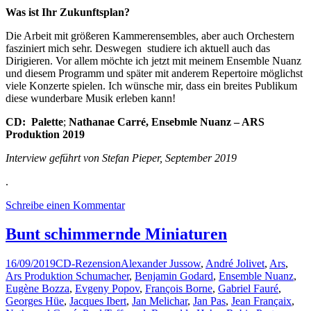
Was ist Ihr Zukunftsplan?
Die Arbeit mit größeren Kammerensembles, aber auch Orchestern
fasziniert mich sehr. Deswegen studiere ich aktuell auch das
Dirigieren. Vor allem möchte ich jetzt mit meinem Ensemble Nuanz
und diesem Programm und später mit anderem Repertoire möglichst
viele Konzerte spielen. Ich wünsche mir, dass ein breites Publikum
diese wunderbare Musik erleben kann!
CD: Palette
;
Nathanae Carré, Ensebmle Nuanz – ARS
Produktion 2019
Interview geführt von Stefan Pieper, September 2019
.
Schreibe einen Kommentar
Bunt schimmernde Miniaturen
16/09/2019
CD-Rezension
Alexander Jussow
,
André Jolivet
,
Ars
,
Ars Produktion Schumacher
,
Benjamin Godard
,
Ensemble Nuanz
,
Eugène Bozza
,
Evgeny Popov
,
François Borne
,
Gabriel Fauré
,
Georges Hüe
,
Jacques Ibert
,
Jan Melichar
,
Jan Pas
,
Jean Françaix
,