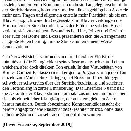
bezieht, sondern vom Komponisten orchestral angelegt erscheint. In
der Streicherfassung kommen vor allem die ausgeklügelten Akkorde
mehr zum Tragen und allgemein entsteht mehr Plastizität, als sie am
Klavier möglich wäre. Im Gegensatz zum Klavier verklingen die
Harmonien der Streicher nicht, was der Flöte eine solidere Basis
verleiht, sich zu entfalten. Besonders bei Hüe, Jolivet und Godard,
aber auch bei Borne und Bozza präsentieren sich die Arrangements
als große Bereicherung, um die Stücke auf eine neue Weise
kennenzulernen.
Carré erweist sich als aufmerksamer und flexibler Flötist, der
minutiös auf die Klanglichkeit seines Instruments achtet und einen
weichen, aber doch direkten Ton erzielt. In den Virtuositäten von
Bornes Carmen-Fantasie erreicht er genug Prägnanz, um jeden Ton
einzeln zum Vorschein zu bringen; bei Bozza und Ibert hingegen
schwebt er schwerelos über der Streicherbegleitung und zelebriert
den Flötenklang in zarter Umnebelung. Das Ensemble Nuanz hält
die Akkorde der Klavierstimme kompakt zusammen und präsentiert
sich als einheitlicher Klangkörper, der aus dem gleichen Atem
heraus musiziert. Durch abgestimmte Kontrapunktik entsteht die
bereits angesprochene Plastizität des Gesamteindrucks, ohne dass
dabei die Stimmen zu sehr auseinanderdriften würden.
[Oliver Fraenzke, September 2019]