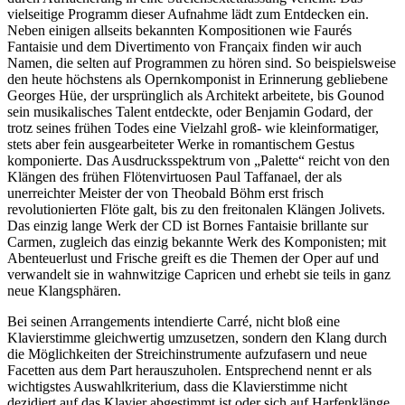
vielseitige Programm dieser Aufnahme lädt zum Entdecken ein.
Neben einigen allseits bekannten Kompositionen wie Faurés
Fantaisie und dem Divertimento von Françaix finden wir auch
Namen, die selten auf Programmen zu hören sind. So beispielsweise
den heute höchstens als Opernkomponist in Erinnerung gebliebene
Georges Hüe, der ursprünglich als Architekt arbeitete, bis Gounod
sein musikalisches Talent entdeckte, oder Benjamin Godard, der
trotz seines frühen Todes eine Vielzahl groß- wie kleinformatiger,
stets aber fein ausgearbeiteter Werke in romantischem Gestus
komponierte. Das Ausdrucksspektrum von „Palette“ reicht von den
Klängen des frühen Flötenvirtuosen Paul Taffanael, der als
unerreichter Meister der von Theobald Böhm erst frisch
revolutionierten Flöte galt, bis zu den freitonalen Klängen Jolivets.
Das einzig lange Werk der CD ist Bornes Fantaisie brillante sur
Carmen, zugleich das einzig bekannte Werk des Komponisten; mit
Abenteuerlust und Frische greift es die Themen der Oper auf und
verwandelt sie in wahnwitzige Capricen und erhebt sie teils in ganz
neue Klangsphären.
Bei seinen Arrangements intendierte Carré, nicht bloß eine
Klavierstimme gleichwertig umzusetzen, sondern den Klang durch
die Möglichkeiten der Streichinstrumente aufzufasern und neue
Facetten aus dem Part herauszuholen. Entsprechend nennt er als
wichtigstes Auswahlkriterium, dass die Klavierstimme nicht
dezidiert auf das Klavier abgestimmt ist oder sich auf Harfenklänge