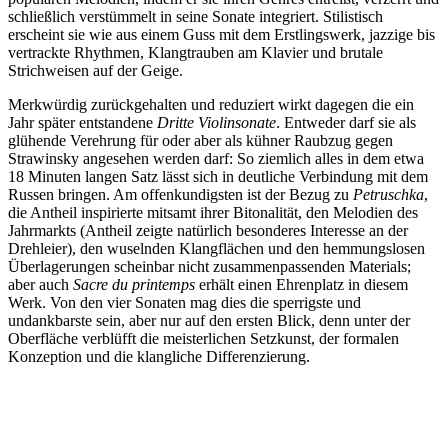
schließlich verstümmelt in seine Sonate integriert. Stilistisch
erscheint sie wie aus einem Guss mit dem Erstlingswerk, jazzige bis
vertrackte Rhythmen, Klangtrauben am Klavier und brutale
Strichweisen auf der Geige.
Merkwürdig zurückgehalten und reduziert wirkt dagegen die ein
Jahr später entstandene
Dritte Violinsonate
. Entweder darf sie als
glühende Verehrung für oder aber als kühner Raubzug gegen
Strawinsky angesehen werden darf: So ziemlich alles in dem etwa
18 Minuten langen Satz lässt sich in deutliche Verbindung mit dem
Russen bringen. Am offenkundigsten ist der Bezug zu
Petruschka
,
die Antheil inspirierte mitsamt ihrer Bitonalität, den Melodien des
Jahrmarkts (Antheil zeigte natürlich besonderes Interesse an der
Drehleier), den wuselnden Klangflächen und den hemmungslosen
Überlagerungen scheinbar nicht zusammenpassenden Materials;
aber auch
Sacre du printemps
erhält einen Ehrenplatz in diesem
Werk. Von den vier Sonaten mag dies die sperrigste und
undankbarste sein, aber nur auf den ersten Blick, denn unter der
Oberfläche verblüfft die meisterlichen Setzkunst, der formalen
Konzeption und die klangliche Differenzierung.