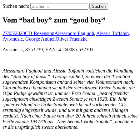
Suchen nach:
Vom “bad boy” zum “good boy”
27/05/2020
CD-Rezension
Alessandro Fagiuoli
,
Alessia Toffanin
,
Avi-music
,
George Antheil
Oliver Fraenzke
Avi-music, 8553239; EAN: 4 260085 532391
Alessandro Fagiuoli und Alessia Toffanin vollziehen die Wandlung
des “Bad boy of music“, George Antheil, zu einem der Tradition
zugewandten Komponisten anhand seiner vier Violinsonaten nach.
Chronologisch beginnen sie mit der viersätzigen Ersten Sonate, die
Olga Rudge gewidmet ist, und der Ezra Pound „best of friends“
zugeeigneten einsätzigen Zweiten Sonate je von 1923. Ein Jahr
später entstand die Dritte Sonate, welche auf vorliegender CD
erstmalig eingespielt wurde, und uns mit ganz anderen Klängen
verdutzt. Nach einer Pause von über 20 Jahren schrieb Antheil seine
Vierte Sonate 1947/48 als „New Second Violin Sonata“, nachdem
er die ursprünglich zweite aberkannte.