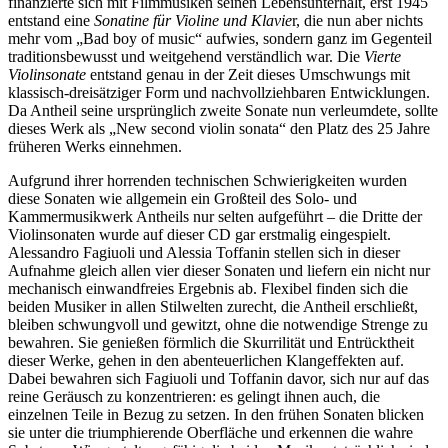
finanzierte sich mit Filmmusiken seinen Lebensunterhalt, erst 1945
entstand eine
Sonatine für Violine und Klavie
r, die nun aber nichts
mehr vom „Bad boy of music“ aufwies, sondern ganz im Gegenteil
traditionsbewusst und weitgehend verständlich war. Die
Vierte
Violinsonate
entstand genau in der Zeit dieses Umschwungs mit
klassisch-dreisätziger Form und nachvollziehbaren Entwicklungen.
Da Antheil seine ursprünglich zweite Sonate nun verleumdete, sollte
dieses Werk als „New second violin sonata“ den Platz des 25 Jahre
früheren Werks einnehmen.
Aufgrund ihrer horrenden technischen Schwierigkeiten wurden
diese Sonaten wie allgemein ein Großteil des Solo- und
Kammermusikwerk Antheils nur selten aufgeführt – die Dritte der
Violinsonaten wurde auf dieser CD gar erstmalig eingespielt.
Alessandro Fagiuoli und Alessia Toffanin stellen sich in dieser
Aufnahme gleich allen vier dieser Sonaten und liefern ein nicht nur
mechanisch einwandfreies Ergebnis ab. Flexibel finden sich die
beiden Musiker in allen Stilwelten zurecht, die Antheil erschließt,
bleiben schwungvoll und gewitzt, ohne die notwendige Strenge zu
bewahren. Sie genießen förmlich die Skurrilität und Entrücktheit
dieser Werke, gehen in den abenteuerlichen Klangeffekten auf.
Dabei bewahren sich Fagiuoli und Toffanin davor, sich nur auf das
reine Geräusch zu konzentrieren: es gelingt ihnen auch, die
einzelnen Teile in Bezug zu setzen. In den frühen Sonaten blicken
sie unter die triumphierende Oberfläche und erkennen die wahre