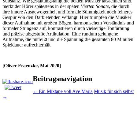
Substanz. Wie gestaltungsfähig die beiden Musiker tatsächlich sind,
merkt der Hörer spätestens in der späten
Vierten Sonate
, die durch
ihre innere Ausgewogenheit und formale Stimmigkeit noch feineres
Gespür von den Darbietenden verlangt. Hier trumpfen die Musiker
dieser Aufnahme mit großen Bögen, harmonischem Verständnis und
formaler Stringenz auf, kontrastieren durch vielseitige Tonfärbung
und präzise abgestufte Artikulation. Eine rundum gelungene
Aufnahme, die mitreißt und die Spannung die gesamten 80 Minuten
Spieldauer aufrechterhält.
[Oliver Fraenzke, Mai 2020]
Beitragsnavigation
←
Ein Mixtape voll Ave Maria
Musik für sich selbst
→