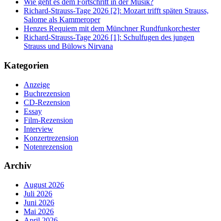
Wie geht es dem Fortschritt in der Musik?
Richard-Strauss-Tage 2026 [2]: Mozart trifft späten Strauss,
Salome als Kammeroper
Henzes Requiem mit dem Münchner Rundfunkorchester
Richard-Strauss-Tage 2026 [1]: Schulfugen des jungen
Strauss und Bülows Nirvana
Kategorien
Anzeige
Buchrezension
CD-Rezension
Essay
Film-Rezension
Interview
Konzertrezension
Notenrezension
Archiv
August 2026
Juli 2026
Juni 2026
Mai 2026
April 2026