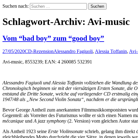
Suchen nach:
Schlagwort-Archiv: Avi-music
Vom “bad boy” zum “good boy”
27/05/2020
CD-Rezension
Alessandro Fagiuoli
,
Alessia Toffanin
,
Avi-
Avi-music, 8553239; EAN: 4 260085 532391
Alessandro Fagiuoli und Alessia Toffanin vollziehen die Wandlung d
Chronologisch beginnen sie mit der viersätzigen Ersten Sonate, die 
entstand die Dritte Sonate, welche auf vorliegender CD erstmalig ein
1947/48 als „New Second Violin Sonata“, nachdem er die ursprüngli
Bevor George Antheil zum anerkannten Filmmusikkomponisten wurde u
Gegenteil: als Vorreiter des Futurismus wollte er sich einen Namen 
mécanique
und
A jazz symphony
(2. Version) vom gleichen Autor st
Als Antheil 1923 seine
Erste Violinsonate
schrieb, gelang ihm direkt
gleichbleibendes Motto durchzieht die vier Sätze, in denen jeweils w