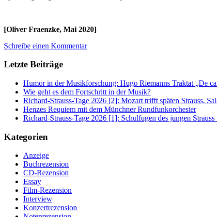
[Oliver Fraenzke, Mai 2020]
Schreibe einen Kommentar
Letzte Beiträge
Humor in der Musikforschung: Hugo Riemanns Traktat „De cant
Wie geht es dem Fortschritt in der Musik?
Richard-Strauss-Tage 2026 [2]: Mozart trifft späten Strauss, 
Henzes Requiem mit dem Münchner Rundfunkorchester
Richard-Strauss-Tage 2026 [1]: Schulfugen des jungen Straus
Kategorien
Anzeige
Buchrezension
CD-Rezension
Essay
Film-Rezension
Interview
Konzertrezension
Notenrezension