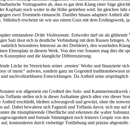
barbarische Vortragsarten ab, dass es gar dem Klang einer Säge gleich
der Kopfsatz noch weiter in die Höhe getrieben wird. Im gleichen Jahr 
gegen zwei Trommeln eintauscht. Darüber hinaus adaptiert Antheil all
ert. Stilistisch erscheint sie wie aus einem Guss mit dem Erstlingswerk
 später entstandene
Dritte Violinsonate
. Entweder darf sie als glühend
gen Satz lässt sich in deutliche Verbindung mit dem Russen bringen. 
gte natürlich besonderes Interesse an der Drehleier), den wuselnden K
einen Ehrenplatz in diesem Werk. Von den vier Sonaten mag dies die spe
len Konzeption und die klangliche Differenzierung.
fende Lücke im Verzeichnis seiner ‚ernsten‘ Werke und finanzierte sich
 boy of music“ aufwies, sondern ganz im Gegenteil traditionsbewusst u
m und nachvollziehbaren Entwicklungen. Da Antheil seine ursprünglich 
Sonaten wie allgemein ein Großteil des Solo- und Kammermusikwerk Ant
sia Toffanin stellen sich in dieser Aufnahme gleich allen vier dieser So
die Antheil erschließt, bleiben schwungvoll und gewitzt, ohne die notwe
n auf. Dabei bewahren sich Fagiuoli und Toffanin davor, sich nur auf d
e unter die triumphierende Oberfläche und erkennen die wahre Substanz.
 Ausgewogenheit und formale Stimmigkeit noch feineres Gespür von den
uf, kontrastieren durch vielseitige Tonfärbung und präzise abgestufte