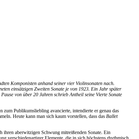
ndten Komponisten anhand seiner vier Violinsonaten nach.
neten einsätzigen Zweiten Sonate je von 1923. Ein Jahr später
 Pause von über 20 Jahren schrieb Antheil seine Vierte Sonate
zum Publikumsliebling avancierte, intendierte er genau das
ümmeln. Heute kann man sich kaum vorstellen, dass das
Ballet
rch ihren aberwitzigen Schwung mitreißenden Sonate. Ein
ung verschiedenartiger Elemente, die in sich höchstens rhythmisch