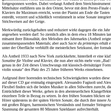
fortgesponnen werden. Dabei verlangt Antheil dem Streichinstrument 
Mittelsätze entführen uns in den Orient, bevor mit dem Presto-Finale 
Klaviers ihr Maximum erreicht, wenn der Pianist am Ende die Tasten 
entreißt, verzerrt und schließlich verstümmelt in seine Sonate integri
Strichweisen auf der Geige.
Merkwürdig zurückgehalten und reduziert wirkt dagegen die ein Jahr
angesehen werden darf: So ziemlich alles in dem etwa 18 Minuten lan
mitsamt ihrer Bitonalität, den Melodien des Jahrmarkts (Antheil zei
zusammenpassenden Materials; aber auch
Sacre du printemps
erhält 
unter der Oberfläche verblüfft die meisterlichen Setzkunst, der forma
Als Antheil 1933 nach New York zurückkehrte, hinterließ er eine klaf
Sonatine für Violine und Klavie
r, die nun aber nichts mehr vom „Bad
genau in der Zeit dieses Umschwungs mit klassisch-dreisätziger For
violin sonata“ den Platz des 25 Jahre früheren Werks einnehmen.
Aufgrund ihrer horrenden technischen Schwierigkeiten wurden diese 
auf dieser CD gar erstmalig eingespielt. Alessandro Fagiuoli und Ales
Flexibel finden sich die beiden Musiker in allen Stilwelten zurecht, 
Entrücktheit dieser Werke, gehen in den abenteuerlichen Klangeffekte
einzelnen Teile in Bezug zu setzen. In den frühen Sonaten blicken si
Hörer spätestens in der späten
Vierten Sonate
, die durch ihre innere
mit großen Bögen, harmonischem Verständnis und formaler Stringenz a
Spannung die gesamten 80 Minuten Spieldauer aufrechterhält.