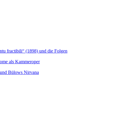
u fractibili“ (1898) und die Folgen
Salome als Kammeroper
s und Bülows Nirvana