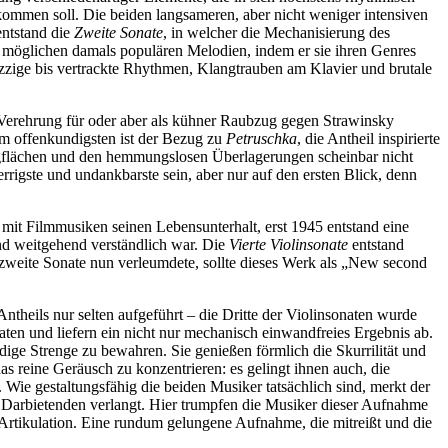
kommen soll. Die beiden langsameren, aber nicht weniger intensiven
entstand die
Zweite Sonate
, in welcher die Mechanisierung des
e möglichen damals populären Melodien, indem er sie ihren Genres
, jazzige bis vertrackte Rhythmen, Klangtrauben am Klavier und brutale
e Verehrung für oder aber als kühner Raubzug gegen Strawinsky
Am offenkundigsten ist der Bezug zu
Petruschka
, die Antheil inspirierte
langflächen und den hemmungslosen Überlagerungen scheinbar nicht
rrigste und undankbarste sein, aber nur auf den ersten Blick, denn
 mit Filmmusiken seinen Lebensunterhalt, erst 1945 entstand eine
nd weitgehend verständlich war. Die
Vierte Violinsonate
entstand
zweite Sonate nun verleumdete, sollte dieses Werk als „New second
heils nur selten aufgeführt – die Dritte der Violinsonaten wurde
naten und liefern ein nicht nur mechanisch einwandfreies Ergebnis ab.
ndige Strenge zu bewahren. Sie genießen förmlich die Skurrilität und
as reine Geräusch zu konzentrieren: es gelingt ihnen auch, die
 Wie gestaltungsfähig die beiden Musiker tatsächlich sind, merkt der
 Darbietenden verlangt. Hier trumpfen die Musiker dieser Aufnahme
 Artikulation. Eine rundum gelungene Aufnahme, die mitreißt und die