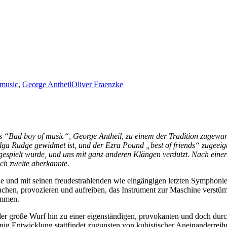
music
,
George Antheil
Oliver Fraenzke
es “Bad boy of music“, George Antheil, zu einem der Tradition zugewa
Olga Rudge gewidmet ist, und der Ezra Pound „best of friends“ zugeeig
gespielt wurde, und uns mit ganz anderen Klängen verdutzt. Nach einer
ch zweite aberkannte.
nd mit seinen freudestrahlenden wie eingängigen letzten Symphonien 
machen, provozieren und aufreiben, das Instrument zur Maschine verst
ammen.
 der große Wurf hin zu einer eigenständigen, provokanten und doch du
enig Entwicklung stattfindet zugunsten von kubistischer Aneinanderreih