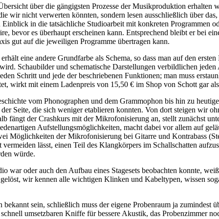
e Übersicht über die gängigsten Prozesse der Musikproduktion erhalten wi
die wir nicht verwerten könnten, sondern lesen ausschließlich über das,
Einblick in die tatsächliche Studioarbeit mit konkreten Programmen o
äre, bevor es überhaupt erscheinen kann. Entsprechend bleibt er bei ein
axis gut auf die jeweiligen Programme übertragen kann.
 erhält eine andere Grundfarbe als Schema, so dass man auf den ersten
wird. Schaubilder und schematische Darstellungen verbildlichen jeden 
 jeden Schritt und jede der beschriebenen Funktionen; man muss erstau
tet, wirkt mit einem Ladenpreis von 15,50 € im Shop von Schott gar a
eschichte vom Phonographen und dem Grammophon bis hin zu heutigen 
der Seite, die sich weniger etablieren konnten. Von dort steigen wir o
b fängt der Crashkurs mit der Mikrofonisierung an, stellt zunächst un
edenartigen Aufstellungsmöglichkeiten, macht dabei vor allem auf geläu
 Möglichkeiten der Mikrofonisierung bei Gitarre und Kontrabass (Steg 
vermeiden lässt, einen Teil des Klangkörpers im Schallschatten aufzus
rden würde.
dio war oder auch den Aufbau eines Stagesets beobachten konnte, weiß,
ich gelöst, wir kennen alle wichtigen Klinken und Kabeltypen, wissen 
bekannt sein, schließlich muss der eigene Probenraum ja zumindest üb
 schnell umsetzbaren Kniffe für bessere Akustik, das Probenzimmer no