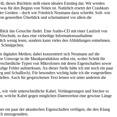
ll, dieses Büchlein stellt einen idealen Einstieg dar. Wir werden
 was für den Beginn von Nöten ist. Natürlich ersetzt der Crashkurs
der Geräten – doch wie Friedrich Neumann dazu schreibt: Soft- wie
em generellen Überblick und schematisiert vor allem die
 Blick das Gesuchte findet. Eine Audio-CD mit einer Laufzeit von
Abschnitt, so dass eine vielseitige Informationsaufnahme
nlich wenig lesen, sondern kann vieles den Abbildungen entnehmen.
ls Schnäppchen.
digitalen Medien; dabei konzentriert sich Neumann auf die
hne Umwege in die Musikproduktion selbst ein, wobei Schritt für
terschiedliche Typen von Mikrofonen mit deren Eigenschaften sowie
fige Fehler aufmerksam. An dieser Stelle hätte ich mir noch ein paar
und Schallloch). Für besonders wichtig halte ich die vorgestellten
tellen. Auch für gesprochenen Text lernen wir unter anderem die
 wie viele unterschiedliche Kabel, Verlängerungen und Stecker es
sogar, welche Kabel gegen möglichen Datenverlust eine gewisse Länge
er ein paar der akustischen Eigenschaften verfügen, die den Klang
ch umzugestalten.