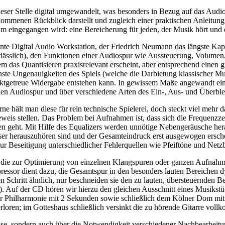
ieser Stelle digital umgewandelt, was besonders in Bezug auf das Audi
lkommenen Rückblick darstellt und zugleich einer praktischen Anleitun
 eingegangen wird: eine Bereicherung für jeden, der Musik hört und d
nte Digital Audio Workstation, der Friedrich Neumann das längste Kap
ässlich), den Funktionen einer Audiospur wie Aussteuerung, Volumen,
das Quantisieren praxisrelevant erscheint, aber entsprechend einen gr
inste Ungenauigkeiten des Spiels (welche die Darbietung klassischer 
 taktgetreue Widergabe entstehen kann. In gewissem Maße angewandt ei
italen Audiospur und über verschiedene Arten des Ein-, Aus- und Überbl
ne hält man diese für rein technische Spielerei, doch steckt viel meh
eweis stellen. Das Problem bei Aufnahmen ist, dass sich die Frequenzz
en geht. Mit Hilfe des Equalizers werden unnötige Nebengeräusche her
esser herauszuhören sind und der Gesamteindruck erst ausgewogen ersc
ur Beseitigung unterschiedlicher Fehlerquellen wie Pfeiftöne und Net
en, die zur Optimierung von einzelnen Klangspuren oder ganzen Aufnahm
essor dient dazu, die Gesamtspur in den besonders lauten Bereichen 
Schritt ähnlich, nur beschneiden sie den zu lauten, übersteuernden Be
g). Auf der CD hören wir hierzu den gleichen Ausschnitt eines Musiks
er Philharmonie mit 2 Sekunden sowie schließlich dem Kölner Dom mi
erloren; im Gotteshaus schließlich versinkt die zu hörende Gitarre vol
e, sondern auch über die Notwendigkeit verschiedener Nachbearbeitun