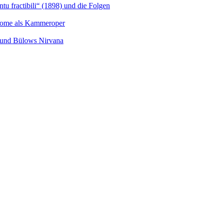
u fractibili“ (1898) und die Folgen
Salome als Kammeroper
s und Bülows Nirvana