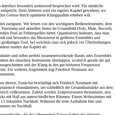
o-Interface besonders umfassend besprochen wird. Für sämtliche
g entspricht. Dem Abhören wird ein eigenes Kapitel gewidmet, wo
en Genuss durch optimierte Klangqualität erhöhen will.
itel zueignete. Wir lernen von den wichtigsten Bedienelementen, dem
 Panorama und aktuellen Status im Gesamtbild (Solo, Mute, Record).
oßen Pool an Fehlerquellen bietet. Quantisieren bedeutet, dass man
Musik und besonders das Musizieren in größeren Ensembles und
n großartiges Tool, bei welchem man sich jedoch vor Übertreibungen
endens runden das Kapitel ab.
r dahinter und selbst perfekt zusammenwirkende Bands oder Ensembles
entren der einzelnen Instrumente überlappen, wodurch gerade die gut
ausgeschnitten und der Klang in den gut hörbaren Frequenzen
heint. Ein weiteres Augenmerk legt Friedrich Neumann auf
zbrummen.
en dienen. Zunächst beschäftigt sich Friedrich Neumann mit
dynamisch einzudämmen, um schließlich die Gesamtlautstärke aus dem
reich vollkommen. Zuletzt werden Zeitprozessoren thematisiert, also
tücks mit Hall aus unterschiedlichen Räumen: Einem Wohnzimmer mit
t 13 Sekunden Nachhall. Während die erste Aufnahme klar und
lkommen im Nachhall.
gsmethoden, die den allgemeinen Eigenschaften der digitalen