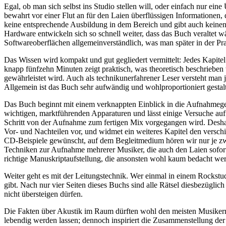
Egal, ob man sich selbst ins Studio stellen will, oder einfach nur ein
bewahrt vor einer Flut an für den Laien überflüssigen Informationen, 
keine entsprechende Ausbildung in dem Bereich und gibt auch keinen 
Hardware entwickeln sich so schnell weiter, dass das Buch veraltet w
Softwareoberflächen allgemeinverständlich, was man später in der Pr
Das Wissen wird kompakt und gut gegliedert vermittelt: Jedes Kapitel
knapp fünfzehn Minuten zeigt praktisch, was theoretisch beschrieben 
gewährleistet wird. Auch als technikunerfahrener Leser versteht man
Allgemein ist das Buch sehr aufwändig und wohlproportioniert gestal
Das Buch beginnt mit einem verknappten Einblick in die Aufnahmeg
wichtigen, marktführenden Apparaturen und lässt einige Versuche auf 
Schritt von der Aufnahme zum fertigen Mix vorgegangen wird. Deshal
Vor- und Nachteilen vor, und widmet ein weiteres Kapitel den verschi
CD-Beispiele gewünscht, auf dem Begleitmedium hören wir nur je zwei
Techniken zur Aufnahme mehrerer Musiker, die auch den Laien sofort 
richtige Manuskriptaufstellung, die ansonsten wohl kaum bedacht we
Weiter geht es mit der Leitungstechnik. Wer einmal in einem Rockstu
gibt. Nach nur vier Seiten dieses Buchs sind alle Rätsel diesbezügl
nicht übersteigen dürfen.
Die Fakten über Akustik im Raum dürften wohl den meisten Musikern 
lebendig werden lassen; dennoch inspiriert die Zusammenstellung der