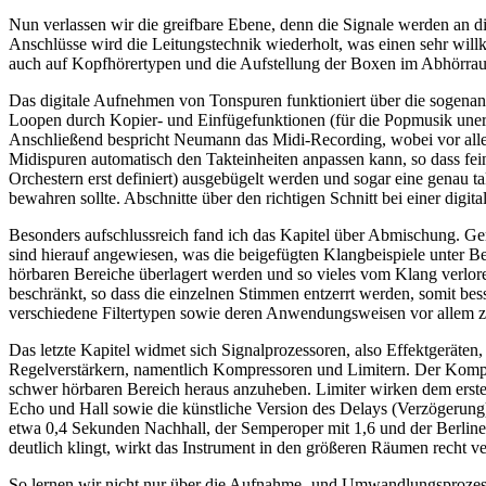
Nun verlassen wir die greifbare Ebene, denn die Signale werden an d
Anschlüsse wird die Leitungstechnik wiederholt, was einen sehr wil
auch auf Kopfhörertypen und die Aufstellung der Boxen im Abhörraum
Das digitale Aufnehmen von Tonspuren funktioniert über die sogenan
Loopen durch Kopier- und Einfügefunktionen (für die Popmusik unerl
Anschließend bespricht Neumann das Midi-Recording, wobei vor allem 
Midispuren automatisch den Takteinheiten anpassen kann, so dass fe
Orchestern erst definiert) ausgebügelt werden und sogar eine genau
bewahren sollte. Abschnitte über den richtigen Schnitt bei einer dig
Besonders aufschlussreich fand ich das Kapitel über Abmischung. Ger
sind hierauf angewiesen, was die beigefügten Klangbeispiele unter B
hörbaren Bereiche überlagert werden und so vieles vom Klang verlor
beschränkt, so dass die einzelnen Stimmen entzerrt werden, somit b
verschiedene Filtertypen sowie deren Anwendungsweisen vor allem z
Das letzte Kapitel widmet sich Signalprozessoren, also Effektgerät
Regelverstärkern, namentlich Kompressoren und Limitern. Der Kompr
schwer hörbaren Bereich heraus anzuheben. Limiter wirken dem ersten 
Echo und Hall sowie die künstliche Version des Delays (Verzögerun
etwa 0,4 Sekunden Nachhall, der Semperoper mit 1,6 und der Berlin
deutlich klingt, wirkt das Instrument in den größeren Räumen recht v
So lernen wir nicht nur über die Aufnahme- und Umwandlungsprozess