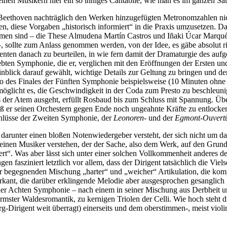
en Musikern hier ein so inniges Cantabile, wie man es im ganzen Satz
on Beethoven nachträglich den Werken hinzugefügten Metronomzahlen ni
en, diese Vorgaben „historisch informiert“ in die Praxis umzusetzen. Da
en sind – die These Almudena Martín Castros und Iñaki Úcar Marqués
–, sollte zum Anlass genommen werden, von der Idee, es gäbe absolut ri
nten danach zu beurteilen, in wie fern damit der Dramaturgie des a
ebten Symphonie, die er, verglichen mit den Eröffnungen der Ersten und
Hinblick darauf gewählt, wichtige Details zur Geltung zu bringen und d
mpo des Finales der Fünften Symphonie beispielsweise (10 Minuten ohne
icht es, die Geschwindigkeit in der Coda zum Presto zu beschleunigen
der Atem ausgeht, erfüllt Rosbaud bis zum Schluss mit Spannung. Überh
ß er seinen Orchestern gegen Ende noch ungeahnte Kräfte zu entlocken, 
chlüsse der Zweiten Symphonie, der
Leonoren-
und der
Egmont-Ouvert
darunter einen bloßen Notenwiedergeber versteht, der sich nicht um das
r einen Musiker verstehen, der der Sache, also dem Werk, auf den Grun
rt“. Was aber lässt sich unter einer solchen Vollkommenheit anderes d
sziniert letztlich vor allem, dass der Dirigent tatsächlich die Vielsei
der begegnenden Mischung „harter“ und „weicher“ Artikulation, die kom
ant, die darüber erklingende Melodie aber ausgesprochen gesanglich 
der Achten Symphonie – nach einem in seiner Mischung aus Derbheit un
mster Waldesromantik, zu kernigen Triolen der Celli. Wie hoch steht d
-Dirigent weit überragt) einerseits und dem oberstimmen-, meist viol