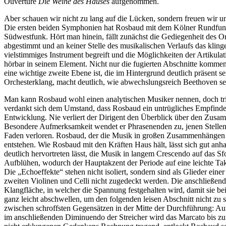
Ouvertüre
Die Weihe des Hauses
aufgenommen.
Aber schauen wir nicht zu lang auf die Lücken, sondern freuen wir un
Die ersten beiden Symphonien hat Rosbaud mit dem Kölner Rundfunk
Südwestfunk. Hört man hinein, fällt zunächst die Gediegenheit des Or
abgestimmt und an keiner Stelle des musikalischen Verlaufs das kling
vielstimmiges Instrument begreift und die Möglichkeiten der Artikulat
hörbar in seinem Element. Nicht nur die fugierten Abschnitte kommen 
eine wichtige zweite Ebene ist, die im Hintergrund deutlich präsent 
Orchesterklang, macht deutlich, wie abwechslungsreich Beethoven se
Man kann Rosbaud wohl einen analytischen Musiker nennen, doch trif
verdankt sich dem Umstand, dass Rosbaud ein untrügliches Empfinden
Entwicklung. Nie verliert der Dirigent den Überblick über den Zusa
Besondere Aufmerksamkeit wendet er Phrasenenden zu, jenen Stellen, 
Faden verloren. Rosbaud, der die Musik in großen Zusammenhängen erf
entstehen. Wie Rosbaud mit den Kräften Haus hält, lässt sich gut an
deutlich hervortreten lässt, die Musik in langem Crescendo auf das Sf
Aufblühen, wodurch der Hauptakzent der Periode auf eine leichte Tak
Die „Echoeffekte“ stehen nicht isoliert, sondern sind als Glieder e
zweiten Violinen und Celli nicht zugedeckt werden. Die anschließende
Klangfläche, in welcher die Spannung festgehalten wird, damit sie be
ganz leicht abschwellen, um den folgenden leisen Abschnitt nicht zu 
zwischen schroffsten Gegensätzen in der Mitte der Durchführung: Au
im anschließenden Diminuendo der Streicher wird das Marcato bis z