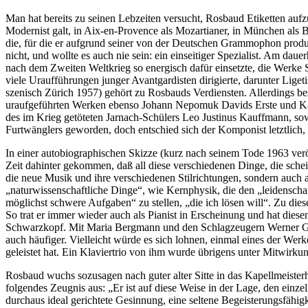
Man hat bereits zu seinen Lebzeiten versucht, Rosbaud Etiketten aufzu
Modernist galt, in Aix-en-Provence als Mozartianer, in München als 
die, für die er aufgrund seiner von der Deutschen Grammophon produz
nicht, und wollte es auch nie sein: ein einseitiger Spezialist. Am daue
nach dem Zweiten Weltkrieg so energisch dafür einsetzte, die Werk
viele Uraufführungen junger Avantgardisten dirigierte, darunter Liget
szenisch Zürich 1957) gehört zu Rosbauds Verdiensten. Allerdings bes
uraufgeführten Werken ebenso Johann Nepomuk Davids Erste und Ka
des im Krieg getöteten Jarnach-Schülers Leo Justinus Kauffmann, so
Furtwänglers geworden, doch entschied sich der Komponist letztlich, 
In einer autobiographischen Skizze (kurz nach seinem Tode 1963 veröf
Zeit dahinter gekommen, daß all diese verschiedenen Dinge, die schei
die neue Musik und ihre verschiedenen Stilrichtungen, sondern auch 
„naturwissenschaftliche Dinge“, wie Kernphysik, die den „leidenscha
möglichst schwere Aufgaben“ zu stellen, „die ich lösen will“. Zu dies
So trat er immer wieder auch als Pianist in Erscheinung und hat dies
Schwarzkopf. Mit Maria Bergmann und den Schlagzeugern Werner Grab
auch häufiger. Vielleicht würde es sich lohnen, einmal eines der Wer
geleistet hat. Ein Klaviertrio von ihm wurde übrigens unter Mitwirk
Rosbaud wuchs sozusagen nach guter alter Sitte in das Kapellmeisterha
folgendes Zeugnis aus: „Er ist auf diese Weise in der Lage, den einz
durchaus ideal gerichtete Gesinnung, eine seltene Begeisterungsfähigke