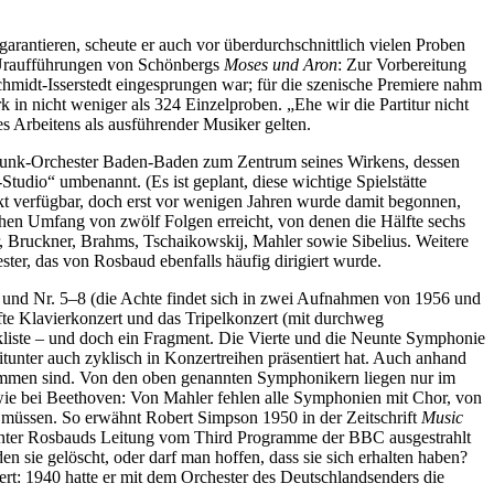
garantieren, scheute er auch vor überdurchschnittlich vielen Proben
en Uraufführungen von Schönbergs
Moses und Aron
: Zur Vorbereitung
chmidt-Isserstedt eingesprungen war; für die szenische Premiere nahm
 in nicht weniger als 324 Einzelproben. „Ehe wir die Partitur nicht
s Arbeitens als ausführender Musiker gelten.
stfunk-Orchester Baden-Baden zum Zentrum seines Wirkens, dessen
dio“ umbenannt. (Es ist geplant, diese wichtige Spielstätte
kt verfügbar, doch erst vor wenigen Jahren wurde damit begonnen,
hen Umfang von zwölf Folgen erreicht, von denen die Hälfte sechs
Bruckner, Brahms, Tschaikowskij, Mahler sowie Sibelius. Weitere
er, das von Rosbaud ebenfalls häufig dirigiert wurde.
 und Nr. 5–8 (die Achte findet sich in zwei Aufnahmen von 1956 und
fte Klavierkonzert und das Tripelkonzert (mit durchweg
kliste – und doch ein Fragment. Die Vierte und die Neunte Symphonie
unter auch zyklisch in Konzertreihen präsentiert hat. Auch anhand
ekommen sind. Von den oben genannten Symphonikern liegen nur im
 wie bei Beethoven: Von Mahler fehlen alle Symphonien mit Chor, von
 müssen. So erwähnt Robert Simpson 1950 in der Zeitschrift
Music
 unter Rosbauds Leitung vom Third Programme der BBC ausgestrahlt
sie gelöscht, oder darf man hoffen, dass sie sich erhalten haben?
ert: 1940 hatte er mit dem Orchester des Deutschlandsenders die