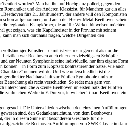
 präsentiert worden? Man hat ihn auf Hochglanz poliert, gegen den
en Romantiker und des Anderen Klassizist, für Manchen gar ein alles
 „Beethoven fürs 21. Jahrhundert“, der andere will den Komponisten
nien schon aufgenommen, und auch der Heavy-Metal-Beethoven scheint
h die regionalen Klangkörper, die auf ihr Wirken hinweisen möchten.
l gut zeigen, was ein Kapellmeister in der Provinz mit seinem
, kann man sich durchaus fragen, welche Dirigenten den
ollständiger Künstler – damit ist viel mehr gemeint als nur die
etztlich war Beethoven auch einer der vielseitigsten Schöpfer
tt und zur Neunten Symphonie seine individuelle, nur ihm eigene Form
chen können – in Form zum Kopfsatz kontrastierender Sätze, wie auch
e Charaktere“ nennen würde. Und wie unterschiedlich ist die
niger direkter Nachbarschaft zur Fünften Symphonie und zur
r Betrachtung als recht verschieden. So redet man gern von
elch unterschiedliche Akzente Beethoven im ersten Satz der Fünften
die zahlreichen Werke in F-Dur vor, in welcher Tonart Beethoven ein
agen gesucht. Die Unterschiede zwischen den einzelnen Aufführungen
 aus gewesen sind, den Gedankenreichtum, von dem Beethovens
t, der in diesem Sinne mit besonderem Geschick für die
n aufgezeichnete Beethoven-Aufführungen von SWR Classic im Jahr