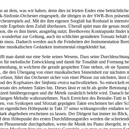
s an dem, was wir haben, denn dies ist letzten Endes eine beträchtlic
-Sinfonie-Orchester eingespielt, die übrigen in der SWR-Box präsen
chesterspiels auf. Mit der ihm eigenen Sorgfalt hat Rosbaud in intens
ende Ergebnis dem Zufall überlassen. Überall spürt man die genau mode
ion, die es ihm bietet, ausgiebig nutzt. Beethovens Kontrapunkt findet 
wunderbar zur Geltung, auch im schlichter gestalteten Tonsatz behält 
sein muss. Dadurch werden auch die Feinheiten der Instrumentation Beet
ine musikalischen Gedanken instrumental eingekleidet hat.
ft man damit nur eine Seite seines Wesens. Dass seine Durchleuchtung
 für melodische Entwicklung und damit für Tonalität und Formung besa
mmenhang, in welchem die gerade gespielten Töne stehen, ob sie Span
die den Übergang von einer musikalischen Sinneinheit zur nächsten ma
asst, führt das Orchester sicher von einer Phrase zur nächsten, läss
hand des Kopfsatzes der
Sinfonia eroica
nachvollziehen. So entwickelt er
orzato des zehnten Taktes hin. Dieses lässt er nicht als grobe Betonung 
tzeit hinübergezogen und die Metrik zusätzlich belebt wird. Danach he
iner langen Melodie wahrzunehmen. Nach Erreichen des Beinahe-Tutti in
n, von Synkopen und Sforzati geprägten Takte erscheinen bei aller Sch
im eigentlichen Höhepunkt in Takt 37 umso wirkungsvoller entladen wer
stark abgehoben erscheinen zu lassen. Der Dirigent hat immer im Blick,
f dem Höhepunkt des ersten Durchführungsteiles werden die schreienden
um Phrasenende durchgehalten, wenn die Musik ins Piano übergeht, in 