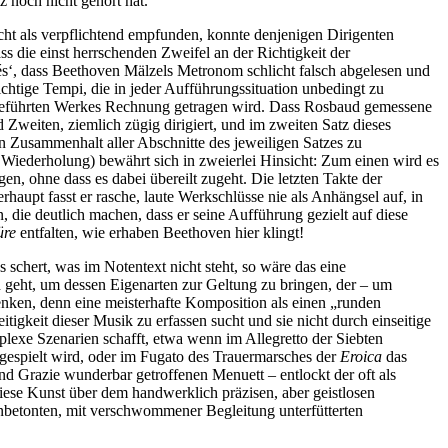
 noch nicht gehört hat.
cht als verpflichtend empfunden, konnte denjenigen Dirigenten
ss die einst herrschenden Zweifel an der Richtigkeit der
‘, dass Beethoven Mälzels Metronom schlicht falsch abgelesen und
chtige Tempi, die in jeder Aufführungssituation unbedingt zu
ufgeführten Werkes Rechnung getragen wird. Dass Rosbaud gemessene
 Zweiten, ziemlich zügig dirigiert, und im zweiten Satz dieses
en Zusammenhalt aller Abschnitte des jeweiligen Satzes zu
 Wiederholung) bewährt sich in zweierlei Hinsicht: Zum einen wird es
, ohne dass es dabei übereilt zugeht. Die letzten Takte der
aupt fasst er rasche, laute Werkschlüsse nie als Anhängsel auf, in
die deutlich machen, dass er seine Aufführung gezielt auf diese
üre
entfalten, wie erhaben Beethoven hier klingt!
 schert, was im Notentext nicht steht, so wäre das eine
d geht, um dessen Eigenarten zur Geltung zu bringen, der – um
enken, denn eine meisterhafte Komposition als einen „runden
tigkeit dieser Musik zu erfassen sucht und sie nicht durch einseitige
plexe Szenarien schafft, etwa wenn im Allegretto der Siebten
gespielt wird, oder im Fugato des Trauermarsches der
Eroica
das
d Grazie wunderbar getroffenen Menuett – entlockt der oft als
iese Kunst über dem handwerklich präzisen, aber geistlosen
inbetonten, mit verschwommener Begleitung unterfütterten