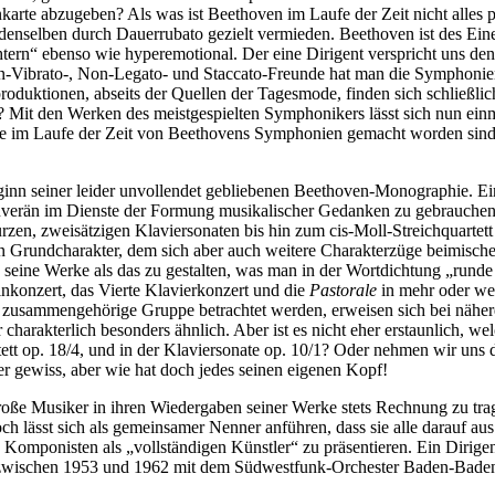
enkarte abzugeben? Als was ist Beethoven im Laufe der Zeit nicht alles
 denselben durch Dauerrubato gezielt vermieden. Beethoven ist des Ein
tern“ ebenso wie hyperemotional. Der eine Dirigent verspricht uns den
r Non-Vibrato-, Non-Legato- und Staccato-Freunde hat man die Sympho
roduktionen, abseits der Quellen der Tagesmode, finden sich schließlic
Mit den Werken des meistgespielten Symphonikers lässt sich nun einma
die im Laufe der Zeit von Beethovens Symphonien gemacht worden sind
nn seiner leider unvollendet gebliebenen Beethoven-Monographie. Ein v
erän im Dienste der Formung musikalischer Gedanken zu gebrauchen. L
rzen, zweisätzigen Klaviersonaten bis hin zum cis-Moll-Streichquarte
mmten Grundcharakter, dem sich aber auch weitere Charakterzüge beimis
s, seine Werke als das zu gestalten, was man in der Wortdichtung „rund
nkonzert, das Vierte Klavierkonzert und die
Pastorale
in mehr oder we
 zusammengehörige Gruppe betrachtet werden, erweisen sich bei nähere
charakterlich besonders ähnlich. Aber ist es nicht eher erstaunlich, w
ett op. 18/4, und in der Klaviersonate op. 10/1? Oder nehmen wir uns 
ter gewiss, aber wie hat doch jedes seinen eigenen Kopf!
roße Musiker in ihren Wiedergaben seiner Werke stets Rechnung zu tr
doch lässt sich als gemeinsamer Nenner anführen, dass sie alle darauf
Komponisten als „vollständigen Künstler“ zu präsentieren. Ein Dirigen
n zwischen 1953 und 1962 mit dem Südwestfunk-Orchester Baden-Bade