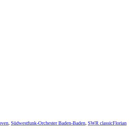
oven
,
Südwestfunk-Orchester Baden-Baden
,
SWR classic
Florian