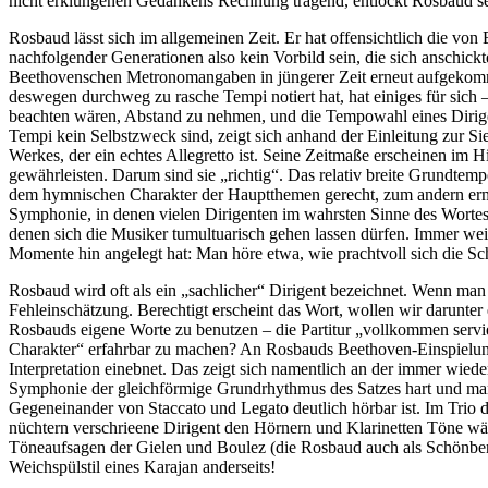
nicht erklungenen Gedankens Rechnung tragend, entlockt Rosbaud sein
Rosbaud lässt sich im allgemeinen Zeit. Er hat offensichtlich die v
nachfolgender Generationen also kein Vorbild sein, die sich anschickt
Beethovenschen Metronomangaben in jüngerer Zeit erneut aufgekomm
deswegen durchweg zu rasche Tempi notiert hat, hat einiges für sich 
beachten wären, Abstand zu nehmen, und die Tempowahl eines Dirige
Tempi kein Selbstzweck sind, zeigt sich anhand der Einleitung zur Si
Werkes, der ein echtes Allegretto ist. Seine Zeitmaße erscheinen im 
gewährleisten. Darum sind sie „richtig“. Das relativ breite Grundte
dem hymnischen Charakter der Hauptthemen gerecht, zum andern ermögl
Symphonie, in denen vielen Dirigenten im wahrsten Sinne des Wortes 
denen sich die Musiker tumultuarisch gehen lassen dürfen. Immer wei
Momente hin angelegt hat: Man höre etwa, wie prachtvoll sich die S
Rosbaud wird oft als ein „sachlicher“ Dirigent bezeichnet. Wenn man 
Fehleinschätzung. Berechtigt erscheint das Wort, wollen wir darunte
Rosbauds eigene Worte zu benutzen – die Partitur „vollkommen servie
Charakter“ erfahrbar zu machen? An Rosbauds Beethoven-Einspielungen fa
Interpretation einebnet. Das zeigt sich namentlich an der immer wie
Symphonie der gleichförmige Grundrhythmus des Satzes hart und mark
Gegeneinander von Staccato und Legato deutlich hörbar ist. Im Trio 
nüchtern verschrieene Dirigent den Hörnern und Klarinetten Töne wär
Töneaufsagen der Gielen und Boulez (die Rosbaud auch als Schönberg
Weichspülstil eines Karajan anderseits!