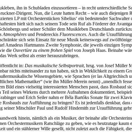
kleben, ihn in Schubladen einzusortieren – in recht unterschiedliche Sc
Bruckner-Dirigent. Nun, die Leute hatten Recht – wie auch diejenigen R
ierten LP mit Orchesterstücken Sibelius‘ ein bedeutender Sachwalter d
rhaftesten hielt sich nach seinem Tode sein Ruf als Förderer der Avantga
e Schönbergs und seiner Schüler dem Musikleben Deutschlands zurück
is
Atmosphères
und Pendereckis
Fluorescences
. Auch die Uraufführun
chränkte sich sein Einsatz für neue Musik keineswegs auf zwölftönige,
rl Amadeus Hartmanns Zweite Symphonie, die jeweils einzigen Symph
wie die
Ouvertüre zu einem frohen Spiel
von Joseph Haas. Beinahe wäre
das Werk selbst als erster herauszubringen.
fentlicht in:
Das musikalische Selbstportrait
, hrsg. von Josef Müller 
nbar nichts miteinander zu tun haben, sich in Wirklichkeit zu einem G
außermusikalische Wissensgebiete, wie Sprachen (er las Altgriechisch 
ftlichen Mathematiker“ (wie ihn Müller-Merein nennt) „unendlich fesse
em Bild eines vielseitig interessierten Menschen passt, dass Rosbaud si
en Teil seines Wirkens durch mehrere Aufnahmen dokumentiert, beispiels
inger und Erich Seiler nahm er Béla Bartóks Sonate für zwei Klavie
ke Rosbauds zur Aufführung zu bringen? Es ist jedenfalls denkbar, das
ung seiner Mitschüler Paul und Rudolf Hindemith zur Uraufführung gebr
ndwerk hinein, nämlich als ein Musiker, der beinahe alle Orchesterinstr
elnen Orchestermusikern Ratschläge zu geben, wie es heutzutage kaum ei
it und ein stählerner Wille gesellt, nicht zuletzt auch die Fähigkeit, 