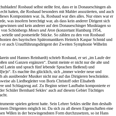
hubladen! Rosbaud selbst stellte fest, dass er in Donaueschingen als
echt hatten, die Rosbaud besonders mit Mahler assoziierten, und auch
ieses Komponisten war. Ja, Rosbaud war dies alles. Nur eines war er
rde, was insofern berechtigt war, als dass kein anderer Dirigent sich
zugewinnen und kein anderer auf den Donaueschinger Musiktagen so
g von Schönbergs
Moses und Aron
(konzertant Hamburg 1954,
 serielle und postserielle Stücke. So zählen zu den von Rosbaud
onien des bayrischen Spätromantikers Heinrich Kaspar Schmid und
 er auch Uraufführungsdirigent der Zweiten Symphonie Wilhelm
Marein und Hannes Reinhardt) schrieb Rosbaud, er sei „im Laufe der
roßen und Ganzen ergänzen“. Damit meinte er nicht nur die alte und
und Latein und sprach fünf lebende Sprachen fließend) und
l[te]n“. Es machte ihn glücklich, sich „immer wieder neue und
ch als ausübender Musiker nicht nur auf das Dirigieren beschränkte.
weise als Liedbegleiter von Boris Christoff oder Elisabeth
re und Schlagzeug auf. Zu Beginn seiner Laufbahn komponierte er
s der Schüler Bernhard Sekles‘ auch auf diesem Gebiet Tüchtiges
acht.
umente spielen gelernt hatte. Sein Lehrer Sekles stellte ihm deshalb
nem Dirigenten möglich ist. Da sich zu all diesen Eigenschaften eine
diesen Willen in der bezwingendsten Form durchzusetzen, so ist Hans