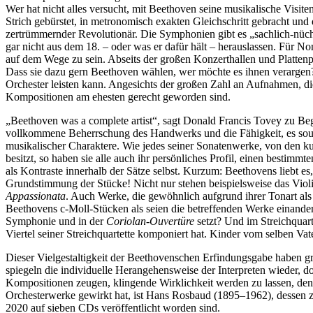
Wer hat nicht alles versucht, mit Beethoven seine musikalische Visit
Strich gebürstet, in metronomisch exakten Gleichschritt gebracht und
zertrümmernder Revolutionär. Die Symphonien gibt es „sachlich-nüch
gar nicht aus dem 18. – oder was er dafür hält – herauslassen. Fü
auf dem Wege zu sein. Abseits der großen Konzerthallen und Plattenp
Dass sie dazu gern Beethoven wählen, wer möchte es ihnen verargen? 
Orchester leisten kann. Angesichts der großen Zahl an Aufnahmen, 
Kompositionen am ehesten gerecht geworden sind.
„Beethoven was a complete artist“, sagt Donald Francis Tovey zu Begi
vollkommene Beherrschung des Handwerks und die Fähigkeit, es souv
musikalischer Charaktere. Wie jedes seiner Sonatenwerke, von den ku
besitzt, so haben sie alle auch ihr persönliches Profil, einen besti
als Kontraste innerhalb der Sätze selbst. Kurzum: Beethovens liebt e
Grundstimmung der Stücke! Nicht nur stehen beispielsweise das Violi
Appassionata
. Auch Werke, die gewöhnlich aufgrund ihrer Tonart als
Beethovens c-Moll-Stücken als seien die betreffenden Werke einander 
Symphonie und in der
Coriolan-Ouvertüre
setzt? Und im Streichquart
Viertel seiner Streichquartette komponiert hat. Kinder vom selben Va
Dieser Vielgestaltigkeit der Beethovenschen Erfindungsgabe haben g
spiegeln die individuelle Herangehensweise der Interpreten wieder, 
Kompositionen zeugen, klingende Wirklichkeit werden zu lassen, den 
Orchesterwerke gewirkt hat, ist Hans Rosbaud (1895–1962), desse
2020 auf sieben CDs veröffentlicht worden sind.