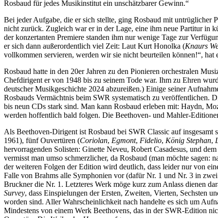
Rosbaud für jedes Musikinstitut ein unschätzbarer Gewinn.“
Bei jeder Aufgabe, die er sich stellte, ging Rosbaud mit untrüglicher
nicht zurück. Zugleich war er in der Lage, eine ihm neue Partitur in
der konzertanten Premiere standen ihm nur wenige Tage zur Verfügung
er sich dann außerordentlich viel Zeit: Laut Kurt Honolka (
Knaurs We
vollkommen servieren, werden wir sie nicht beurteilen können!“, hat 
Rosbaud hatte in den 20er Jahren zu den Pionieren orchestralen Mu
Chefdirigent er von 1948 bis zu seinem Tode war. Ihm zu Ehren wurd
deutscher Musikgeschichte 2024 abzureißen.) Einige seiner Aufnahme
Rosbauds Vermächtnis beim SWR systematisch zu veröffentlichen. Die
bis neun CDs stark sind. Man kann Rosbaud erleben mit: Haydn, Mo
werden hoffentlich bald folgen. Die Beethoven- und Mahler-Editione
Als Beethoven-Dirigent ist Rosbaud bei SWR Classic auf insgesamt 
1961), fünf Ouvertüren (
Coriolan
,
Egmont
,
Fidelio
,
König Stephan
,
hervorragenden Solisten: Ginette Neveu, Robert Casadesus, und dem 
vermisst man umso schmerzlicher, da Rosbaud (man möchte sagen: nat
der weiteren Folgen der Edition wird deutlich, dass leider nur von
Falle von Brahms alle Symphonien vor (dafür Nr. 1 und Nr. 3 in zwe
Bruckner die Nr. 1. Letzteres Werk möge kurz zum Anlass dienen dar
Survey
, dass Einspielungen der Ersten, Zweiten, Vierten, Sechste
worden sind. Aller Wahrscheinlichkeit nach handelte es sich um Aufn
Mindestens von einem Werk Beethovens, das in der SWR-Edition nicht e