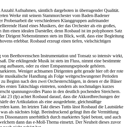
he Anzahl Aufnahmen, sämtlich dargeboten in überragender Qualität.
tierten Werke mit seinem Stammorchester vom Baden-Badener
iver Probenarbeit die verschiedenen Klanggruppen aufeinander
llierende Hand eines Musikers, der das Orchester als ein großes,
in ihm einen idealen Darsteller, denn Rosbaud ist im polyphonen Satz
der Dirigent Nebenstimmen stets im Blick, weiß, dass eine Begleitung
hovens erlebbar. Rosbaud erzeugt einen tiefen, vielschichtigen
 von Beethovenschen Instrumentation und Tonsatz so intensiv wirkt,
ß. Die erklingende Musik ist stets im Fluss, nimmt eine bestimmte
nung aufbauen, oder zu einer Entspannungsepisode gehören.
rkieren. Weniger achtsamen Dirigenten geht gerade hier oft der rote
t die musikalische Handlung als Folge weitgeschwungener Perioden
 zu Beginn nach den zwei Orchesterschlägen, in denen er die Bläser
des ersten Taktschlags eintreten, sondern als nochmaliges kurzes
rrscht spannungsvolles Piano in den deutlich pochenden Streichern.
 Takt 23 (fp) achtet Rosbaud darauf, dass die Akkordbrechungen der
ärfe der Artikulation als eine ausgedehnte, gleichmäßige
den kann. Im letzten Takt dieses Tuttis lässt Rosbaud die Lautstärke
 was als nächstes folgt. Beeindruckend gelingt ihm die Vermittlung
 Dissonanzen unerbittlich durch markiertes Spiel betont, und auch
welchem dann das e-Moll-Thema einsetzt. Der Neuheit dieses zuvor