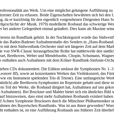
 Professionalität ans Werk. Um eine möglichst gelungene Aufführung zu 
 kürzester Zeit zu erfassen. Beide Eigenschaften bewährten sich bei d
, da er kurzfristig für den eigentlich vorgesehenen Dirigenten Hans S
ltgeschichte der Musik
, 1979) modellierte Rosbaud das schwierige Werk
er bei anderer Gelegenheit einmal geäußert. Dies kann als Maxime seine
sizierens im Rundfunk gehört. In der Nachkriegszeit wurde das Südwe
e das Baden-Badener Aufnahmestudio des Senders in „Hans-Rosbaud-Stu
n mit dem Südwestfunk-Orchester sind seit längerer Zeit auf dem Mar
 von SWR-Classic herausgebrachte Reihe hat mittlerweile den stattlic
zart, Beethoven, Weber und Mendelssohn, Chopin, Schumann, Wagner, 
n enthalten auch Aufnahmen mit dem Kölner Rundfunk-Sinfonie-Orchest
sieben CDs dokumentiert. Die Edition umfasst die Symphonien Nr. 1–3
Leonore III
), sowie an konzertanten Werken das Violinkonzert, das Fün
wie ein Instrument spielenden Trio di Trieste). Eine umfangreiche Wer
ürlich) alle Beethoven-Symphonien im Repertoire gehabt und diese mit
 einem Teil der Werke, die Rosbaud dirigiert hat, Aufnahmen auf uns g
i Aufnahmen). Bei Bruckner und Mahler bietet sich ein ähnliches Bild
auf hinzuweisen, dass einst mehr Aufnahmen Rosbauds existiert haben
n und Achten Symphonie Bruckners durch die Münchner Philharmoniker
ahmen des Bayerischen Rundfunks. Was ist aus ihnen geworden? Wurden 
nthalten ist, ist eine Aufführung Rosbauds aus früherer Zeit überlief