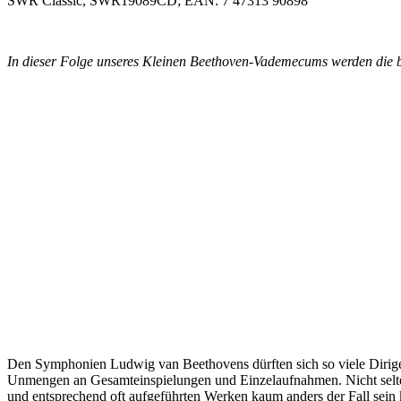
SWR Classic, SWR19089CD; EAN: 7 47313 90898
In dieser Folge unseres Kleinen Beethoven-Vademecums werden die 
Den Symphonien Ludwig van Beethovens dürften sich so viele Dirig
Unmengen an Gesamteinspielungen und Einzelaufnahmen. Nicht selten 
und entsprechend oft aufgeführten Werken kaum anders der Fall sein ka