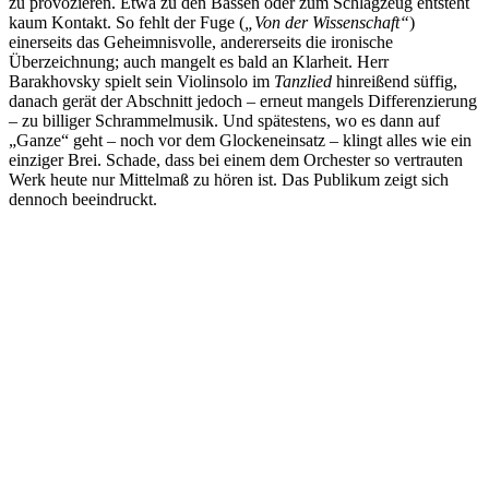
zu provozieren. Etwa zu den Bässen oder zum Schlagzeug entsteht
kaum Kontakt. So fehlt der Fuge (
„Von der Wissenschaft“
)
einerseits das Geheimnisvolle, andererseits die ironische
Überzeichnung; auch mangelt es bald an Klarheit. Herr
Barakhovsky spielt sein Violinsolo im
Tanzlied
hinreißend süffig,
danach gerät der Abschnitt jedoch – erneut mangels Differenzierung
– zu billiger Schrammelmusik. Und spätestens, wo es dann auf
„Ganze“ geht – noch vor dem Glockeneinsatz – klingt alles wie ein
einziger Brei. Schade, dass bei einem dem Orchester so vertrauten
Werk heute nur Mittelmaß zu hören ist. Das Publikum zeigt sich
dennoch beeindruckt.