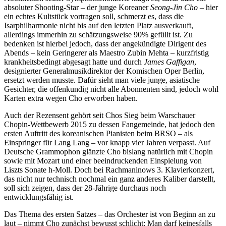
absoluter Shooting-Star – der junge Koreaner
Seong-Jin Cho
– hier
ein echtes Kultstück vortragen soll, schmerzt es, dass die
Isarphilharmonie nicht bis auf den letzten Platz ausverkauft,
allerdings immerhin zu schätzungsweise 90% gefüllt ist. Zu
bedenken ist hierbei jedoch, dass der angekündigte Dirigent des
Abends – kein Geringerer als Maestro Zubin Mehta – kurzfristig
krankheitsbedingt abgesagt hatte und durch
James Gaffigan
,
designierter Generalmusikdirektor der Komischen Oper Berlin,
ersetzt werden musste. Dafür sieht man viele junge, asiatische
Gesichter, die offenkundig nicht alle Abonnenten sind, jedoch wohl
Karten extra wegen Cho erworben haben.
Auch der Rezensent gehört seit Chos Sieg beim Warschauer
Chopin-Wettbewerb 2015 zu dessen Fangemeinde, hat jedoch den
ersten Auftritt des koreanischen Pianisten beim BRSO – als
Einspringer für Lang Lang – vor knapp vier Jahren verpasst. Auf
Deutsche Grammophon glänzte Cho bislang natürlich mit Chopin
sowie mit Mozart und einer beeindruckenden Einspielung von
Liszts Sonate h-Moll. Doch bei Rachmaninows 3. Klavierkonzert,
das nicht nur technisch nochmal ein ganz anderes Kaliber darstellt,
soll sich zeigen, dass der 28-Jährige durchaus noch
entwicklungsfähig ist.
Das Thema des ersten Satzes – das Orchester ist von Beginn an zu
laut – nimmt Cho zunächst bewusst schlicht: Man darf keinesfalls