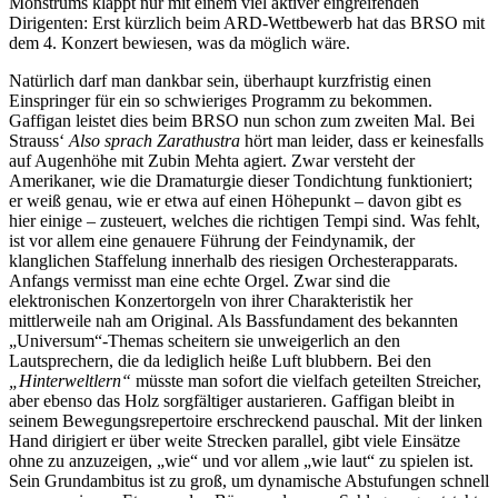
Monstrums klappt nur mit einem viel aktiver eingreifenden
Dirigenten: Erst kürzlich beim ARD-Wettbewerb hat das BRSO mit
dem 4. Konzert bewiesen, was da möglich wäre.
Natürlich darf man dankbar sein, überhaupt kurzfristig einen
Einspringer für ein so schwieriges Programm zu bekommen.
Gaffigan leistet dies beim BRSO nun schon zum zweiten Mal. Bei
Strauss‘
Also sprach Zarathustra
hört man leider, dass er keinesfalls
auf Augenhöhe mit Zubin Mehta agiert. Zwar versteht der
Amerikaner, wie die Dramaturgie dieser Tondichtung funktioniert;
er weiß genau, wie er etwa auf einen Höhepunkt – davon gibt es
hier einige – zusteuert, welches die richtigen Tempi sind. Was fehlt,
ist vor allem eine genauere Führung der Feindynamik, der
klanglichen Staffelung innerhalb des riesigen Orchesterapparats.
Anfangs vermisst man eine echte Orgel. Zwar sind die
elektronischen Konzertorgeln von ihrer Charakteristik her
mittlerweile nah am Original. Als Bassfundament des bekannten
„Universum“-Themas scheitern sie unweigerlich an den
Lautsprechern, die da lediglich heiße Luft blubbern. Bei den
„Hinterweltlern“
müsste man sofort die vielfach geteilten Streicher,
aber ebenso das Holz sorgfältiger austarieren. Gaffigan bleibt in
seinem Bewegungsrepertoire erschreckend pauschal. Mit der linken
Hand dirigiert er über weite Strecken parallel, gibt viele Einsätze
ohne zu anzuzeigen, „wie“ und vor allem „wie laut“ zu spielen ist.
Sein Grundambitus ist zu groß, um dynamische Abstufungen schnell