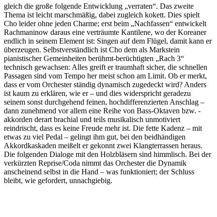
gleich die große folgende Entwicklung „verraten“. Das zweite
Thema ist leicht marschmäßig, dabei zugleich kokett. Dies spielt
Cho leider ohne jeden Charme; erst beim „Nachfassen“ entwickelt
Rachmaninow daraus eine verträumte Kantilene, wo der Koreaner
endlich in seinem Element ist: Singen auf dem Flügel, damit kann er
überzeugen. Selbstverständlich ist Cho dem als Markstein
pianistischer Gemeinheiten berühmt-berüchtigten „Rach 3“
technisch gewachsen: Alles greift er traumhaft sicher, die schnellen
Passagen sind vom Tempo her meist schon am Limit. Ob er merkt,
dass er vom Orchester ständig dynamisch zugedeckt wird? Anders
ist kaum zu erklären, wie er – und dies widerspricht geradezu
seinem sonst durchgehend feinen, hochdifferenzierten Anschlag –
dann zunehmend vor allem eine Reihe von Bass-Oktaven bzw. -
akkorden derart brachial und teils musikalisch unmotiviert
reindrischt, dass es keine Freude mehr ist. Die fette Kadenz – mit
etwas zu viel Pedal – gelingt ihm gut, bei den beidhändigen
Akkordkaskaden meißelt er gekonnt zwei Klangterrassen heraus.
Die folgenden Dialoge mit den Holzbläsern sind himmlisch. Bei der
verkürzten Reprise/Coda nimmt das Orchester die Dynamik
anscheinend selbst in die Hand – was funktioniert; der Schluss
bleibt, wie gefordert, unnachgiebig.