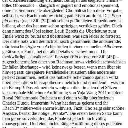
der Orchestereinleitung erschließt Gaffigan das elegische Thema –
tolles Oboensolo! – klanglich engagiert und emotional spannend,
ohne ins Sentimentale abzugleiten. Cho hält sich an diese Vorgabe,
selbst da, wo Rachmaninow richtig pathetisch aufdreht. Das
Poco
più mosso
(nach Zif. [32]) mit seinen gefürchteten Repetitionen ist
brillant, aber das hat man schon spritziger, verrückter gehört. Doch
dann nimmt das Übel seinen Lauf: Bereits die Überleitung zum
Finale wirkt zu brutal und übertrieben, was sich leider so fortsetzt.
Der dritte Satz wird deutlich zu rasch genommen; die andauernde,
mörderische Orgie von Achteltriolen in einem schnellen
Alla breve
gerät so zur Farce, bei der alle Details verschwimmen. Die
merkwürdige „kavallereske“ Passage (
Più mosso
vor Zif. [43]) –
zugegebenermaßen einer von Rachmaninows vielleicht schwächsten
Einfällen überhaupt – wird keineswegs besser, wenn man über sie
hinweg rast; die spätere Parallelstelle ist zudem alles andere als
perfekt zusammen. Selbst das hübsche Scherzando danach wirkt
überhastet, die Schlussapotheose unehrlich und ermüdend – was für
ein Krampf! Das erinnert ein wenig an die – in allen drei Sätzen –
katastrophale Münchner Aufführung von Yuja Wang 2011 mit dem
Royal Philharmonic Orchestra und einem völlig überforderten
Charles Dutoit. Immerhin: Wang hat daraus gelernt und ihr
„Rach 3“ mittlerweile enorm kultiviert. Fazit: Cho zeigt sehr schöne
Ansätze, besitzt die nötige „Pranke“. Die ersten beiden Sätze kann
man gerne so verkaufen, das Finale ist jedoch noch völlig
unausgegoren. Und eine hochkarätige Aufführung dieses geliebten