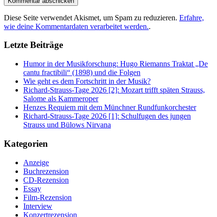
Diese Seite verwendet Akismet, um Spam zu reduzieren.
Erfahre,
wie deine Kommentardaten verarbeitet werden.
.
Letzte Beiträge
Humor in der Musikforschung: Hugo Riemanns Traktat „De
cantu fractibili“ (1898) und die Folgen
Wie geht es dem Fortschritt in der Musik?
Richard-Strauss-Tage 2026 [2]: Mozart trifft späten Strauss,
Salome als Kammeroper
Henzes Requiem mit dem Münchner Rundfunkorchester
Richard-Strauss-Tage 2026 [1]: Schulfugen des jungen
Strauss und Bülows Nirvana
Kategorien
Anzeige
Buchrezension
CD-Rezension
Essay
Film-Rezension
Interview
Konzertrezension