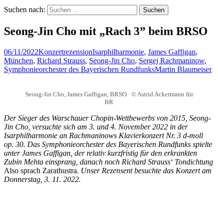
Suchen nach:
Seong-Jin Cho mit „Rach 3” beim BRSO
06/11/2022
Konzertrezension
Isarphilharmonie
,
James Gaffigan
,
München
,
Richard Strauss
,
Seong-Jin Cho
,
Sergej Rachmaninow
,
Symphonieorchester des Bayerischen Rundfunks
Martin Blaumeiser
Seong-Jin Cho, James Gaffigan, BRSO · © Astrid Ackermann für
BR
Der Sieger des Warschauer Chopin-Wettbewerbs von 2015, Seong-
Jin Cho, versuchte sich am 3. und 4. November 2022 in der
Isarphilharmonie an Rachmaninows Klavierkonzert Nr. 3 d-moll
op. 30
. Das Symphonieorchester des Bayerischen Rundfunks spielte
unter James Gaffigan, der relativ kurzfristig für den erkrankten
Zubin Mehta einsprang, danach noch Richard Strauss‘ Tondichtung
Also sprach Zarathustra
. Unser Rezensent besuchte das Konzert am
Donnerstag, 3. 11. 2022.