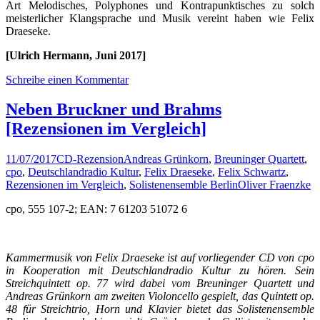
Art Melodisches, Polyphones und Kontrapunktisches zu solch
meisterlicher Klangsprache und Musik vereint haben wie Felix
Draeseke.
[Ulrich Hermann, Juni 2017]
Schreibe einen Kommentar
Neben Bruckner und Brahms
[Rezensionen im Vergleich]
11/07/2017
CD-Rezension
Andreas Grünkorn
,
Breuninger Quartett
,
cpo
,
Deutschlandradio Kultur
,
Felix Draeseke
,
Felix Schwartz
,
Rezensionen im Vergleich
,
Solistenensemble Berlin
Oliver Fraenzke
cpo, 555 107-2; EAN: 7 61203 51072 6
Kammermusik von Felix Draeseke ist auf vorliegender CD von cpo
in Kooperation mit Deutschlandradio Kultur zu hören. Sein
Streichquintett op. 77 wird dabei vom Breuninger Quartett und
Andreas Grünkorn am zweiten Violoncello gespielt, das Quintett op.
48 für Streichtrio, Horn und Klavier bietet das Solistenensemble