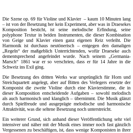
Die Szene op. 69 für Violine und Klavier – kaum 10 Minuten lang
– ist von der Besetzung her kein Experiment, aber was in Draesekes
Komposition besticht, ist seine melodische Erfindung, seine
polyphone Textur in beiden Instrumenten, die dieser Kombination
von Geige und Klavier einen ganz eigenen Reiz verleiht. Die
Harmonik ist durchaus neutönerisch – entgegen den damaligen
„Regeln“ der maßgeblich Unterrichtenden, wofür Draeseke auch
dementsprechend angefeindet wurde. Nach seinem „Germania-
Marsch“ 1861 war er so verschrien, dass er für 14 Jahre in die
Schweiz ins Exil ging.
Die Besetzung des dritten Werks war ursprünglich für Horn und
Streichquartett angelegt, aber auf Bitten des Verlegers ersetzte der
Komponist die zweite Violine durch eine Klavierstimme, die in
dieser Komposition entscheidende Aufgaben – sowohl melodisch
als auch harmonisch und klanglich – übernimmt. Die Musik glänzt
durch Spielfreude und ausgeprägte melodische und harmonische
Attraktivität, was die seltene Besetzung noch unterstreicht.
Ein weiterer Grund, sich anhand dieser Veröffentlichung sehr viel
intensiver und näher mit der Musik eines immer noch fast gänzlich
Vergessenen zu beschäftigen, ist, dass wenige Komponisten in ihrer