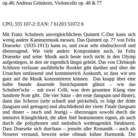
op.48; Andreas Grünkern, Violoncello op. 48 & 77
CPO, 555 107-2: EAN: 7 61203 51072 6
Mit Franz Schuberts unvergleichlichem Quintett C-Dur kann sich
wenig andere Kammermusik messen. Das Quintett op. 77 von Felix
Draeseke (1835-1913) kann es, und zwar sehr eindrucksvoll und
überzeugend. Wie viele andere Komponisten auch, ist Felix
Draeseke und seine Musik auch heute noch nicht in den Olymp
aufgestiegen, in den sie eigentlich längst gehört. Das von Christoph
Schlüren verfasste ausführliche Booklet gibt darüber und über die
Ursachen umfassend und kenntnisreich Auskunft, so dass wir uns
ganz auf die Musik konzentrieren können. Das knapp über eine
halbe Stunde dauernde Streichquintett glänzt – wie das
Schubert’sche – mit zwei Celli, was dem gesamten Klang eine
fundierte Note gibt. Die vier Sätze – der erste (langsam und düster),
dann das Scherzo (sehr schnell und prickelnd), es folgt der dritte
(langsam und getragen) und abschließend der vierte Finale (langsam
und düster – rasch und feurig) – überzeugen sowohl durch die
intensive Klanglichkeit, die allen fünf Instrumenten eignet, als auch
durch die polyphonen und melodisch weittragenden Strukturen.
Dass Draeseke sich durchaus – jenseits aller Romantik – auch als
Neuerer verstand, beweist seine oftmals kühne Harmonik. Die