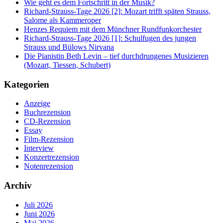
Wie geht es dem Fortschritt in der Musik?
Richard-Strauss-Tage 2026 [2]: Mozart trifft späten Strauss,
Salome als Kammeroper
Henzes Requiem mit dem Münchner Rundfunkorchester
Richard-Strauss-Tage 2026 [1]: Schulfugen des jungen
Strauss und Bülows Nirvana
Die Pianistin Beth Levin – tief durchdrungenes Musizieren
(Mozart, Tiessen, Schubert)
Kategorien
Anzeige
Buchrezension
CD-Rezension
Essay
Film-Rezension
Interview
Konzertrezension
Notenrezension
Archiv
Juli 2026
Juni 2026
Mai 2026