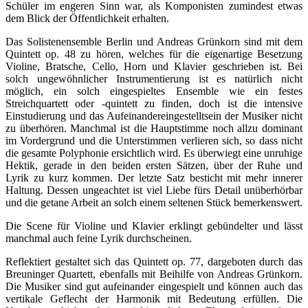
Schüler im engeren Sinn war, als Komponisten zumindest etwas
dem Blick der Öffentlichkeit erhalten.
Das Solistenensemble Berlin und Andreas Grünkorn sind mit dem
Quintett op. 48 zu hören, welches für die eigenartige Besetzung
Violine, Bratsche, Cello, Horn und Klavier geschrieben ist. Bei
solch ungewöhnlicher Instrumentierung ist es natürlich nicht
möglich, ein solch eingespieltes Ensemble wie ein festes
Streichquartett oder -quintett zu finden, doch ist die intensive
Einstudierung und das Aufeinandereingestelltsein der Musiker nicht
zu überhören. Manchmal ist die Hauptstimme noch allzu dominant
im Vordergrund und die Unterstimmen verlieren sich, so dass nicht
die gesamte Polyphonie ersichtlich wird. Es überwiegt eine unruhige
Hektik, gerade in den beiden ersten Sätzen, über der Ruhe und
Lyrik zu kurz kommen. Der letzte Satz besticht mit mehr innerer
Haltung. Dessen ungeachtet ist viel Liebe fürs Detail unüberhörbar
und die getane Arbeit an solch einem seltenen Stück bemerkenswert.
Die Scene für Violine und Klavier erklingt gebündelter und lässt
manchmal auch feine Lyrik durchscheinen.
Reflektiert gestaltet sich das Quintett op. 77, dargeboten durch das
Breuninger Quartett, ebenfalls mit Beihilfe von Andreas Grünkorn.
Die Musiker sind gut aufeinander eingespielt und können auch das
vertikale Geflecht der Harmonik mit Bedeutung erfüllen. Die