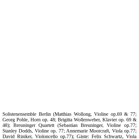
Solistenensemble Berlin (Matthias Wollong, Violine op.69 & 77;
Georg Pohle, Horn op. 48; Brigitta Wollenweber, Klavier op. 69 &
48); Breuninger Quartett (Sebastian Breuninger, Violine op.77;
Stanley Dodds, Violine op. 77; Annemarie Moorcraft, Viola op.77;
David Riniker, Violoncello op.77); Gäste: Felix Schwartz, Viola