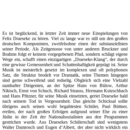
Es ist beglückend, in letzter Zeit immer neue Einspielungen von
Felix Draeseke zu hören. Viel zu lange war es still um den großen
deutschen Komponisten, zweifelsohne einen der substanziellsten
seiner Periode. Als Zeitgenosse von unter anderen Bruckner und
Brahms folgt er keinem vorgegebenen Pfad, sondern schlägt eigene
Wege ein, schafft einen einzigartigen „Draeseke-Klang“, der durch
eine gewisse Gemessenheit und Schattenhaftigkeit geprägt ist. Seine
Musik ist meisterlich gesetzt im komplexen und oft polyphonen
Satz, die Struktur brodelt vor Dramatik, seine Themen hingegen
sind gerne schweifend und redselig. Obgleich sich eine Vielzahl
namhafter Dirigenten, an der Spitze Hans von Bülow, Arthur
Nikisch, Ernst von Schuch, Richard Strauss, Hermann Kutzschbach
und Hans Pfitzner, für seine Musik einsetzten, geriet Draeseke bald
nach seinem Tod in Vergessenheit. Das gleiche Schicksal sollte
übrigens auch seinen wohl begabtesten Schüler, Paul Büttner,
ereilen, der nach großen Erfolgen aufgrund seiner Ehe zu einer
Jüdin in der Zeit der Nationalsozialisten aus den Programmen
gestrichen wurde. Aus Draesekes Schülerschaft sind wenigstens
Walter Damrosch und Eugen d’Albert, der aber nicht wirklich ein