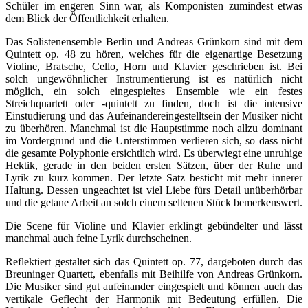
Schüler im engeren Sinn war, als Komponisten zumindest etwas
dem Blick der Öffentlichkeit erhalten.
Das Solistenensemble Berlin und Andreas Grünkorn sind mit dem
Quintett op. 48 zu hören, welches für die eigenartige Besetzung
Violine, Bratsche, Cello, Horn und Klavier geschrieben ist. Bei
solch ungewöhnlicher Instrumentierung ist es natürlich nicht
möglich, ein solch eingespieltes Ensemble wie ein festes
Streichquartett oder -quintett zu finden, doch ist die intensive
Einstudierung und das Aufeinandereingestelltsein der Musiker nicht
zu überhören. Manchmal ist die Hauptstimme noch allzu dominant
im Vordergrund und die Unterstimmen verlieren sich, so dass nicht
die gesamte Polyphonie ersichtlich wird. Es überwiegt eine unruhige
Hektik, gerade in den beiden ersten Sätzen, über der Ruhe und
Lyrik zu kurz kommen. Der letzte Satz besticht mit mehr innerer
Haltung. Dessen ungeachtet ist viel Liebe fürs Detail unüberhörbar
und die getane Arbeit an solch einem seltenen Stück bemerkenswert.
Die Scene für Violine und Klavier erklingt gebündelter und lässt
manchmal auch feine Lyrik durchscheinen.
Reflektiert gestaltet sich das Quintett op. 77, dargeboten durch das
Breuninger Quartett, ebenfalls mit Beihilfe von Andreas Grünkorn.
Die Musiker sind gut aufeinander eingespielt und können auch das
vertikale Geflecht der Harmonik mit Bedeutung erfüllen. Die