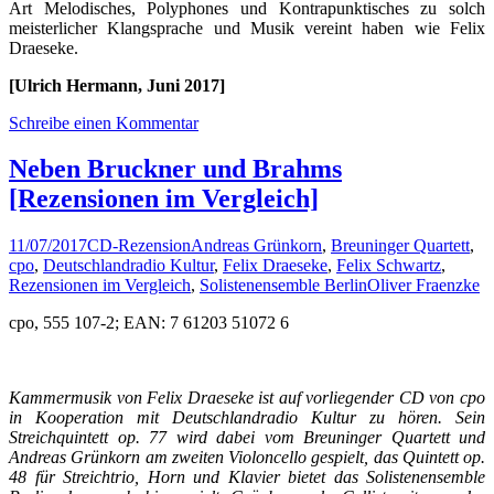
Art Melodisches, Polyphones und Kontrapunktisches zu solch
meisterlicher Klangsprache und Musik vereint haben wie Felix
Draeseke.
[Ulrich Hermann, Juni 2017]
Schreibe einen Kommentar
Neben Bruckner und Brahms
[Rezensionen im Vergleich]
11/07/2017
CD-Rezension
Andreas Grünkorn
,
Breuninger Quartett
,
cpo
,
Deutschlandradio Kultur
,
Felix Draeseke
,
Felix Schwartz
,
Rezensionen im Vergleich
,
Solistenensemble Berlin
Oliver Fraenzke
cpo, 555 107-2; EAN: 7 61203 51072 6
Kammermusik von Felix Draeseke ist auf vorliegender CD von cpo
in Kooperation mit Deutschlandradio Kultur zu hören. Sein
Streichquintett op. 77 wird dabei vom Breuninger Quartett und
Andreas Grünkorn am zweiten Violoncello gespielt, das Quintett op.
48 für Streichtrio, Horn und Klavier bietet das Solistenensemble