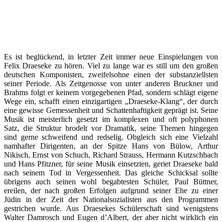
Es ist beglückend, in letzter Zeit immer neue Einspielungen von
Felix Draeseke zu hören. Viel zu lange war es still um den großen
deutschen Komponisten, zweifelsohne einen der substanziellsten
seiner Periode. Als Zeitgenosse von unter anderen Bruckner und
Brahms folgt er keinem vorgegebenen Pfad, sondern schlägt eigene
Wege ein, schafft einen einzigartigen „Draeseke-Klang“, der durch
eine gewisse Gemessenheit und Schattenhaftigkeit geprägt ist. Seine
Musik ist meisterlich gesetzt im komplexen und oft polyphonen
Satz, die Struktur brodelt vor Dramatik, seine Themen hingegen
sind gerne schweifend und redselig. Obgleich sich eine Vielzahl
namhafter Dirigenten, an der Spitze Hans von Bülow, Arthur
Nikisch, Ernst von Schuch, Richard Strauss, Hermann Kutzschbach
und Hans Pfitzner, für seine Musik einsetzten, geriet Draeseke bald
nach seinem Tod in Vergessenheit. Das gleiche Schicksal sollte
übrigens auch seinen wohl begabtesten Schüler, Paul Büttner,
ereilen, der nach großen Erfolgen aufgrund seiner Ehe zu einer
Jüdin in der Zeit der Nationalsozialisten aus den Programmen
gestrichen wurde. Aus Draesekes Schülerschaft sind wenigstens
Walter Damrosch und Eugen d’Albert, der aber nicht wirklich ein