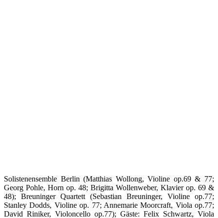
Solistenensemble Berlin (Matthias Wollong, Violine op.69 & 77;
Georg Pohle, Horn op. 48; Brigitta Wollenweber, Klavier op. 69 &
48); Breuninger Quartett (Sebastian Breuninger, Violine op.77;
Stanley Dodds, Violine op. 77; Annemarie Moorcraft, Viola op.77;
David Riniker, Violoncello op.77); Gäste: Felix Schwartz, Viola