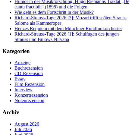
Humor in der Musikforschung: Hugo Riemanns Traktat „De
cantu fractibili“ (1898) und die Folgen
Wie geht es dem Fortschritt in der Musik?
Richard-Strauss-Tage 2026 [2]: Mozart trifft späten Strauss,
Salome als Kammeroper
Henzes Requiem mit dem Münchner Rundfunkorchester
Richard-Strauss-Tage 2026 [1]: Schulfugen des jungen
Strauss und Bülows Nirvana
Kategorien
Anzeige
Buchrezension
CD-Rezension
Essay
Film-Rezension
Interview
Konzertrezension
Notenrezension
Archiv
August 2026
Juli 2026
Juni 2026