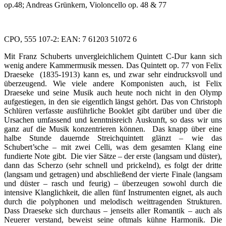
op.48; Andreas Grünkern, Violoncello op. 48 & 77
CPO, 555 107-2: EAN: 7 61203 51072 6
Mit Franz Schuberts unvergleichlichem Quintett C-Dur kann sich
wenig andere Kammermusik messen. Das Quintett op. 77 von Felix
Draeseke (1835-1913) kann es, und zwar sehr eindrucksvoll und
überzeugend. Wie viele andere Komponisten auch, ist Felix
Draeseke und seine Musik auch heute noch nicht in den Olymp
aufgestiegen, in den sie eigentlich längst gehört. Das von Christoph
Schlüren verfasste ausführliche Booklet gibt darüber und über die
Ursachen umfassend und kenntnisreich Auskunft, so dass wir uns
ganz auf die Musik konzentrieren können. Das knapp über eine
halbe Stunde dauernde Streichquintett glänzt – wie das
Schubert’sche – mit zwei Celli, was dem gesamten Klang eine
fundierte Note gibt. Die vier Sätze – der erste (langsam und düster),
dann das Scherzo (sehr schnell und prickelnd), es folgt der dritte
(langsam und getragen) und abschließend der vierte Finale (langsam
und düster – rasch und feurig) – überzeugen sowohl durch die
intensive Klanglichkeit, die allen fünf Instrumenten eignet, als auch
durch die polyphonen und melodisch weittragenden Strukturen.
Dass Draeseke sich durchaus – jenseits aller Romantik – auch als
Neuerer verstand, beweist seine oftmals kühne Harmonik. Die