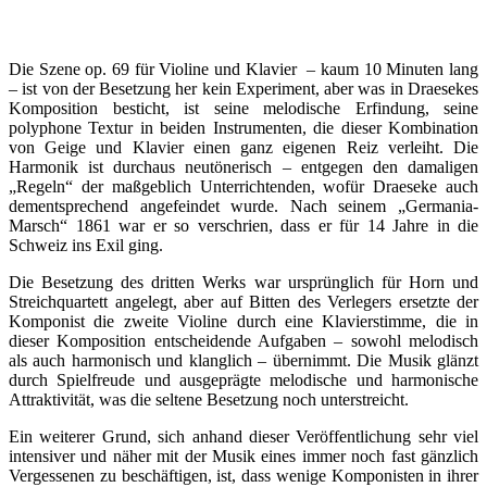
Die Szene op. 69 für Violine und Klavier – kaum 10 Minuten lang
– ist von der Besetzung her kein Experiment, aber was in Draesekes
Komposition besticht, ist seine melodische Erfindung, seine
polyphone Textur in beiden Instrumenten, die dieser Kombination
von Geige und Klavier einen ganz eigenen Reiz verleiht. Die
Harmonik ist durchaus neutönerisch – entgegen den damaligen
„Regeln“ der maßgeblich Unterrichtenden, wofür Draeseke auch
dementsprechend angefeindet wurde. Nach seinem „Germania-
Marsch“ 1861 war er so verschrien, dass er für 14 Jahre in die
Schweiz ins Exil ging.
Die Besetzung des dritten Werks war ursprünglich für Horn und
Streichquartett angelegt, aber auf Bitten des Verlegers ersetzte der
Komponist die zweite Violine durch eine Klavierstimme, die in
dieser Komposition entscheidende Aufgaben – sowohl melodisch
als auch harmonisch und klanglich – übernimmt. Die Musik glänzt
durch Spielfreude und ausgeprägte melodische und harmonische
Attraktivität, was die seltene Besetzung noch unterstreicht.
Ein weiterer Grund, sich anhand dieser Veröffentlichung sehr viel
intensiver und näher mit der Musik eines immer noch fast gänzlich
Vergessenen zu beschäftigen, ist, dass wenige Komponisten in ihrer