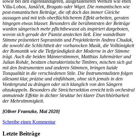
sowie bei den eigenständigeren, ausgefalleneren Werken wie eben
Villa-Lobos,
Janáček, Bragato oder Wiget. Die romantischen wie
post-romantischen Beiträge, die oft doch das immer Gleiche
aussagen und mit teils oberflächlicherem Effekt arbeiten, geraten
hingegen etwas blasser. Besonders die berühmtesten der Beiträge
wurden sängerisch mehr pflichtbewusst als inspiriert dargeboten,
wovon sich gerade der Pianist anstecken ließ. Eine wandelbare
Stimme präsentiert Sopranistin und Projektleiterin Andrea Chudak,
die sowohl die Schlichtheit der vorbarocken Musik, die Volltönigkeit
der Romantik wie die Tiefgründigkeit der Moderne in der Stimme
trägt. Auch die beiden Männerstimmen, Matthias Jahrmärker und
Julian Rohde, besitzen charakteristische Timbres, mischen sich gut
mit den Instrumenten und anderen Stimmen, bringen luzide
Tonqualität in die verschiedenen Stile. Die Instrumentalisten folgen
allesamt klar, präzise und einfühlsam, ohne sich jemals in den
Vordergrund zu drängen oder sich klanglich von den Sängern
abzukoppeln. Besonders die Streichersektion erreicht teils orchestral
anmutende Effekte in dichter Struktur bei klarer Durchhörbarkeit
der Mehrstimmigkeit.
[Oliver Fraenzke, Mai 2020]
Schreibe einen Kommentar
Letzte Beiträge