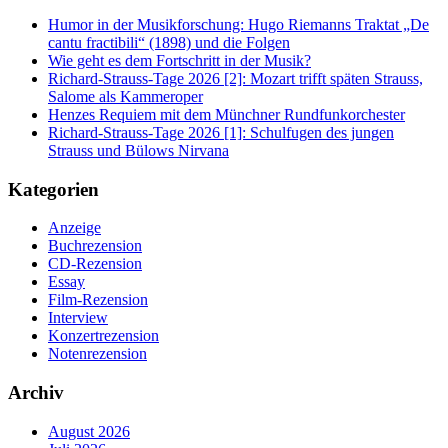
Humor in der Musikforschung: Hugo Riemanns Traktat „De
cantu fractibili“ (1898) und die Folgen
Wie geht es dem Fortschritt in der Musik?
Richard-Strauss-Tage 2026 [2]: Mozart trifft späten Strauss,
Salome als Kammeroper
Henzes Requiem mit dem Münchner Rundfunkorchester
Richard-Strauss-Tage 2026 [1]: Schulfugen des jungen
Strauss und Bülows Nirvana
Kategorien
Anzeige
Buchrezension
CD-Rezension
Essay
Film-Rezension
Interview
Konzertrezension
Notenrezension
Archiv
August 2026