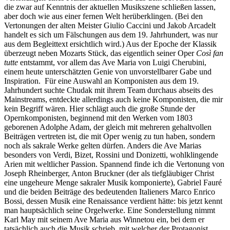
die zwar auf Kenntnis der aktuellen Musikszene schließen lassen,
aber doch wie aus einer fernen Welt herüberklingen. (Bei den
Vertonungen der alten Meister Giulio Caccini und Jakob Arcadelt
handelt es sich um Fälschungen aus dem 19. Jahrhundert, was nur
aus dem Begleittext ersichtlich wird.) Aus der Epoche der Klassik
überzeugt neben Mozarts Stück, das eigentlich seiner Oper
Così fan
tutte
entstammt, vor allem das Ave Maria von Luigi Cherubini,
einem heute unterschätzten Genie von unvorstellbarer Gabe und
Inspiration. Für eine Auswahl an Komponisten aus dem 19.
Jahrhundert suchte Chudak mit ihrem Team durchaus abseits des
Mainstreams, entdeckte allerdings auch keine Komponisten, die mir
kein Begriff wären. Hier schlägt auch die große Stunde der
Opernkomponisten, beginnend mit den Werken vom 1803
geborenen Adolphe Adam, der gleich mit mehreren gehaltvollen
Beiträgen vertreten ist, die mit Oper wenig zu tun haben, sondern
noch als sakrale Werke gelten dürfen. Anders die Ave Marias
besonders von Verdi, Bizet, Rossini und Donizetti, wohlklingende
Arien mit weltlicher Passion. Spannend finde ich die Vertonung von
Joseph Rheinberger, Anton Bruckner (der als tiefgläubiger Christ
eine ungeheure Menge sakraler Musik komponierte), Gabriel Fauré
und die beiden Beiträge des bedeutenden Italieners Marco Enrico
Bossi, dessen Musik eine Renaissance verdient hätte: bis jetzt kennt
man hauptsächlich seine Orgelwerke. Eine Sonderstellung nimmt
Karl May mit seinem Ave Maria aus Winnetou ein, bei dem er
tatsächlich auch die Musik schrieb, mit welcher der Protagonist