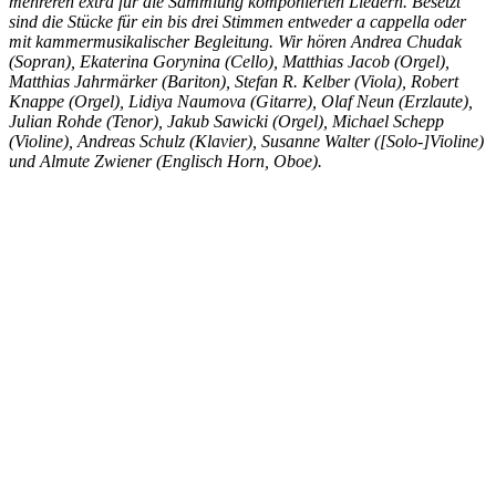
mehreren extra für die Sammlung komponierten Liedern. Besetzt
sind die Stücke für ein bis drei Stimmen entweder a cappella oder
mit kammermusikalischer Begleitung. Wir hören Andrea Chudak
(Sopran), Ekaterina Gorynina (Cello), Matthias Jacob (Orgel),
Matthias Jahrmärker (Bariton), Stefan R. Kelber (Viola), Robert
Knappe (Orgel), Lidiya Naumova (Gitarre), Olaf Neun (Erzlaute),
Julian Rohde (Tenor), Jakub Sawicki (Orgel), Michael Schepp
(Violine), Andreas Schulz (Klavier), Susanne Walter ([Solo-]Violine)
und Almute Zwiener (Englisch Horn, Oboe).