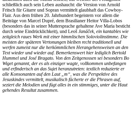
schließlich auch sein Leben aushaucht: die Version von Arnold
Fritsch für Gitarre und Sopran vermittelt glaubhaft das Cowboy-
Flair. Aus dem frühen 20. Jahrhundert begeistern vor allem die
Beiträge von Marcel Dupré, dem Brasilianer Heitor Villa-Lobos
(besonders das in seiner Muttersprache gehaltene Ave Maria besticht
durch seine Eindrücklichkeit), und Leoš
Janáček, ein kantables wie
zeitgleich raues Werk mit einer himmlischen Soloviolinstimme. Die
meisten der späteren Vertonungen bleiben recht traditionell und
werfen zumeist nur die herkömmlichen Herangehensweisen an den
Text wieder und wieder auf. Bemerkenswert hier lediglich Bertold
Hummel und José Bragato. Von den Zeitgenossen sei besonders Bo
Wiget genannt, der es als einziger wagte, vollkommen unbefangen
und erfinderisch an das Sujet heranzutreten: textlich reduzierte er
alle Konsonanten auf den Laut „m“, was die Perspektive des
Jesuskindes vermittelt, musikalisch fächerte er die Phrasen auf,
seziert die Melodien und fügt alles in ein stimmiges, unter die Haut
gehendes Resultat zusammen.