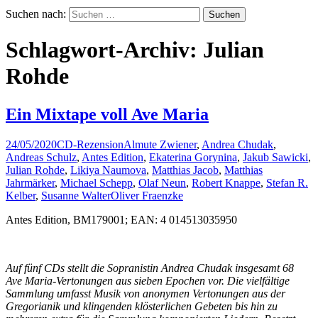
Suchen nach:
Schlagwort-Archiv: Julian
Rohde
Ein Mixtape voll Ave Maria
24/05/2020
CD-Rezension
Almute Zwiener
,
Andrea Chudak
,
Andreas Schulz
,
Antes Edition
,
Ekaterina Gorynina
,
Jakub Sawicki
,
Julian Rohde
,
Likiya Naumova
,
Matthias Jacob
,
Matthias
Jahrmärker
,
Michael Schepp
,
Olaf Neun
,
Robert Knappe
,
Stefan R.
Kelber
,
Susanne Walter
Oliver Fraenzke
Antes Edition, BM179001; EAN: 4 014513035950
Auf fünf CDs stellt die Sopranistin Andrea Chudak insgesamt 68
Ave Maria-Vertonungen aus sieben Epochen vor. Die vielfältige
Sammlung umfasst Musik von anonymen Vertonungen aus der
Gregorianik und klingenden klösterlichen Gebeten bis hin zu