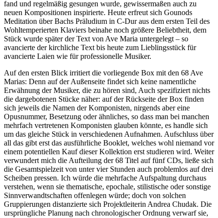
fand und regelmäßig gesungen wurde, gewissermaßen auch zu
neuen Kompositionen inspirierte. Heute erfreut sich Gounods
Meditation über Bachs Präludium in C-Dur aus dem ersten Teil des
Wohltemperierten Klaviers beinahe noch größere Beliebtheit, dem
Stück wurde später der Text von Ave Maria untergelegt – so
avancierte der kirchliche Text bis heute zum Lieblingsstück für
avancierte Laien wie für professionelle Musiker.
Auf den ersten Blick irritiert die vorliegende Box mit den 68 Ave
Marias: Denn auf der Außenseite findet sich keine namentliche
Erwähnung der Musiker, die zu hören sind, Auch spezifiziert nichts
die dargebotenen Stücke näher: auf der Rückseite der Box finden
sich jeweils die Namen der Komponisten, nirgends aber eine
Opusnummer, Besetzung oder ähnliches, so dass man bei manchen
mehrfach vertretenen Komponisten glauben könnte, es handle sich
um das gleiche Stück in verschiedenen Aufnahmen. Aufschluss über
all das gibt erst das ausführliche Booklet, welches wohl niemand vor
einem potentiellen Kauf dieser Kollektion erst studieren wird. Weiter
verwundert mich die Aufteilung der 68 Titel auf fünf CDs, ließe sich
die Gesamtspielzeit von unter vier Stunden auch problemlos auf drei
Scheiben pressen. Ich würde die mehrfache Aufspaltung durchaus
verstehen, wenn sie thematische, epochale, stilistische oder sonstige
Sinnverwandtschaften offenlegen würde; doch von solchen
Gruppierungen distanzierte sich Projektleiterin Andrea Chudak. Die
ursprüngliche Planung nach chronologischer Ordnung verwarf sie,