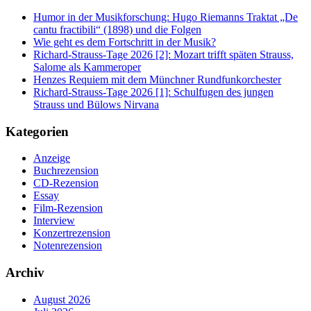
Humor in der Musikforschung: Hugo Riemanns Traktat „De
cantu fractibili“ (1898) und die Folgen
Wie geht es dem Fortschritt in der Musik?
Richard-Strauss-Tage 2026 [2]: Mozart trifft späten Strauss,
Salome als Kammeroper
Henzes Requiem mit dem Münchner Rundfunkorchester
Richard-Strauss-Tage 2026 [1]: Schulfugen des jungen
Strauss und Bülows Nirvana
Kategorien
Anzeige
Buchrezension
CD-Rezension
Essay
Film-Rezension
Interview
Konzertrezension
Notenrezension
Archiv
August 2026