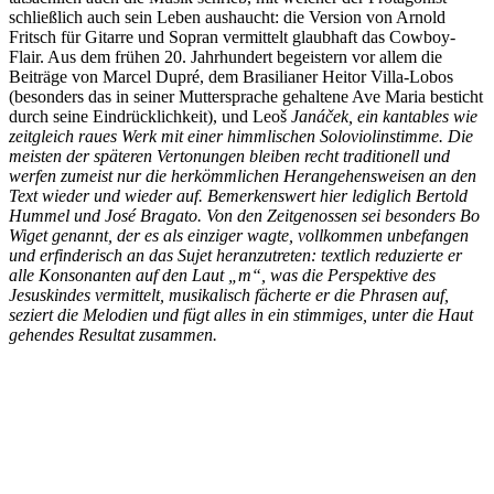
schließlich auch sein Leben aushaucht: die Version von Arnold
Fritsch für Gitarre und Sopran vermittelt glaubhaft das Cowboy-
Flair. Aus dem frühen 20. Jahrhundert begeistern vor allem die
Beiträge von Marcel Dupré, dem Brasilianer Heitor Villa-Lobos
(besonders das in seiner Muttersprache gehaltene Ave Maria besticht
durch seine Eindrücklichkeit), und Leoš
Janáček, ein kantables wie
zeitgleich raues Werk mit einer himmlischen Soloviolinstimme. Die
meisten der späteren Vertonungen bleiben recht traditionell und
werfen zumeist nur die herkömmlichen Herangehensweisen an den
Text wieder und wieder auf. Bemerkenswert hier lediglich Bertold
Hummel und José Bragato. Von den Zeitgenossen sei besonders Bo
Wiget genannt, der es als einziger wagte, vollkommen unbefangen
und erfinderisch an das Sujet heranzutreten: textlich reduzierte er
alle Konsonanten auf den Laut „m“, was die Perspektive des
Jesuskindes vermittelt, musikalisch fächerte er die Phrasen auf,
seziert die Melodien und fügt alles in ein stimmiges, unter die Haut
gehendes Resultat zusammen.