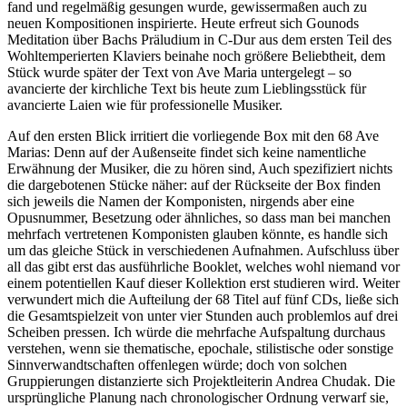
fand und regelmäßig gesungen wurde, gewissermaßen auch zu
neuen Kompositionen inspirierte. Heute erfreut sich Gounods
Meditation über Bachs Präludium in C-Dur aus dem ersten Teil des
Wohltemperierten Klaviers beinahe noch größere Beliebtheit, dem
Stück wurde später der Text von Ave Maria untergelegt – so
avancierte der kirchliche Text bis heute zum Lieblingsstück für
avancierte Laien wie für professionelle Musiker.
Auf den ersten Blick irritiert die vorliegende Box mit den 68 Ave
Marias: Denn auf der Außenseite findet sich keine namentliche
Erwähnung der Musiker, die zu hören sind, Auch spezifiziert nichts
die dargebotenen Stücke näher: auf der Rückseite der Box finden
sich jeweils die Namen der Komponisten, nirgends aber eine
Opusnummer, Besetzung oder ähnliches, so dass man bei manchen
mehrfach vertretenen Komponisten glauben könnte, es handle sich
um das gleiche Stück in verschiedenen Aufnahmen. Aufschluss über
all das gibt erst das ausführliche Booklet, welches wohl niemand vor
einem potentiellen Kauf dieser Kollektion erst studieren wird. Weiter
verwundert mich die Aufteilung der 68 Titel auf fünf CDs, ließe sich
die Gesamtspielzeit von unter vier Stunden auch problemlos auf drei
Scheiben pressen. Ich würde die mehrfache Aufspaltung durchaus
verstehen, wenn sie thematische, epochale, stilistische oder sonstige
Sinnverwandtschaften offenlegen würde; doch von solchen
Gruppierungen distanzierte sich Projektleiterin Andrea Chudak. Die
ursprüngliche Planung nach chronologischer Ordnung verwarf sie,