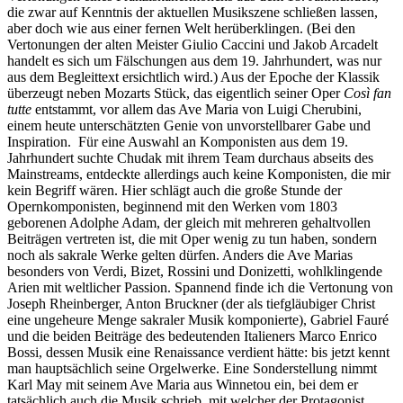
die zwar auf Kenntnis der aktuellen Musikszene schließen lassen,
aber doch wie aus einer fernen Welt herüberklingen. (Bei den
Vertonungen der alten Meister Giulio Caccini und Jakob Arcadelt
handelt es sich um Fälschungen aus dem 19. Jahrhundert, was nur
aus dem Begleittext ersichtlich wird.) Aus der Epoche der Klassik
überzeugt neben Mozarts Stück, das eigentlich seiner Oper
Così fan
tutte
entstammt, vor allem das Ave Maria von Luigi Cherubini,
einem heute unterschätzten Genie von unvorstellbarer Gabe und
Inspiration. Für eine Auswahl an Komponisten aus dem 19.
Jahrhundert suchte Chudak mit ihrem Team durchaus abseits des
Mainstreams, entdeckte allerdings auch keine Komponisten, die mir
kein Begriff wären. Hier schlägt auch die große Stunde der
Opernkomponisten, beginnend mit den Werken vom 1803
geborenen Adolphe Adam, der gleich mit mehreren gehaltvollen
Beiträgen vertreten ist, die mit Oper wenig zu tun haben, sondern
noch als sakrale Werke gelten dürfen. Anders die Ave Marias
besonders von Verdi, Bizet, Rossini und Donizetti, wohlklingende
Arien mit weltlicher Passion. Spannend finde ich die Vertonung von
Joseph Rheinberger, Anton Bruckner (der als tiefgläubiger Christ
eine ungeheure Menge sakraler Musik komponierte), Gabriel Fauré
und die beiden Beiträge des bedeutenden Italieners Marco Enrico
Bossi, dessen Musik eine Renaissance verdient hätte: bis jetzt kennt
man hauptsächlich seine Orgelwerke. Eine Sonderstellung nimmt
Karl May mit seinem Ave Maria aus Winnetou ein, bei dem er
tatsächlich auch die Musik schrieb, mit welcher der Protagonist