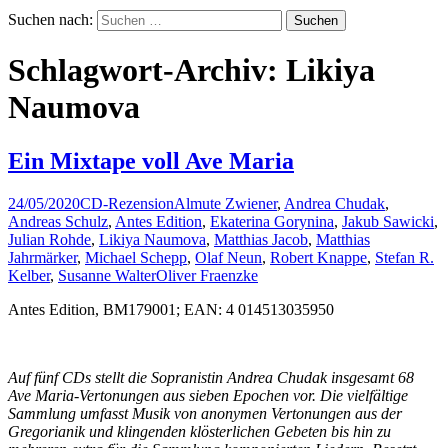
Suchen nach:
Schlagwort-Archiv: Likiya
Naumova
Ein Mixtape voll Ave Maria
24/05/2020
CD-Rezension
Almute Zwiener
,
Andrea Chudak
,
Andreas Schulz
,
Antes Edition
,
Ekaterina Gorynina
,
Jakub Sawicki
,
Julian Rohde
,
Likiya Naumova
,
Matthias Jacob
,
Matthias
Jahrmärker
,
Michael Schepp
,
Olaf Neun
,
Robert Knappe
,
Stefan R.
Kelber
,
Susanne Walter
Oliver Fraenzke
Antes Edition, BM179001; EAN: 4 014513035950
Auf fünf CDs stellt die Sopranistin Andrea Chudak insgesamt 68
Ave Maria-Vertonungen aus sieben Epochen vor. Die vielfältige
Sammlung umfasst Musik von anonymen Vertonungen aus der
Gregorianik und klingenden klösterlichen Gebeten bis hin zu