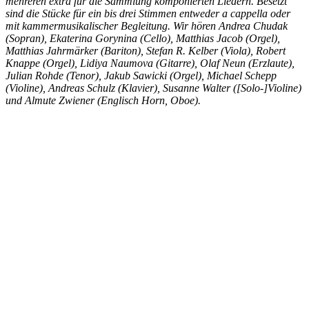
mehreren extra für die Sammlung komponierten Liedern. Besetzt
sind die Stücke für ein bis drei Stimmen entweder a cappella oder
mit kammermusikalischer Begleitung. Wir hören Andrea Chudak
(Sopran), Ekaterina Gorynina (Cello), Matthias Jacob (Orgel),
Matthias Jahrmärker (Bariton), Stefan R. Kelber (Viola), Robert
Knappe (Orgel), Lidiya Naumova (Gitarre), Olaf Neun (Erzlaute),
Julian Rohde (Tenor), Jakub Sawicki (Orgel), Michael Schepp
(Violine), Andreas Schulz (Klavier), Susanne Walter ([Solo-]Violine)
und Almute Zwiener (Englisch Horn, Oboe).