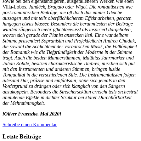
sowie bei den eigenständigeren, ausgefalleneren Werken wie eben
Villa-Lobos,
Janáček, Bragato oder Wiget. Die romantischen wie
post-romantischen Beiträge, die oft doch das immer Gleiche
aussagen und mit teils oberflächlicherem Effekt arbeiten, geraten
hingegen etwas blasser. Besonders die berühmtesten der Beiträge
wurden sängerisch mehr pflichtbewusst als inspiriert dargeboten,
wovon sich gerade der Pianist anstecken ließ. Eine wandelbare
Stimme präsentiert Sopranistin und Projektleiterin Andrea Chudak,
die sowohl die Schlichtheit der vorbarocken Musik, die Volltönigkeit
der Romantik wie die Tiefgründigkeit der Moderne in der Stimme
trägt. Auch die beiden Männerstimmen, Matthias Jahrmärker und
Julian Rohde, besitzen charakteristische Timbres, mischen sich gut
mit den Instrumenten und anderen Stimmen, bringen luzide
Tonqualität in die verschiedenen Stile. Die Instrumentalisten folgen
allesamt klar, präzise und einfühlsam, ohne sich jemals in den
Vordergrund zu drängen oder sich klanglich von den Sängern
abzukoppeln. Besonders die Streichersektion erreicht teils orchestral
anmutende Effekte in dichter Struktur bei klarer Durchhörbarkeit
der Mehrstimmigkeit.
[Oliver Fraenzke, Mai 2020]
Schreibe einen Kommentar
Letzte Beiträge