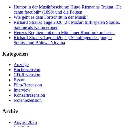
Humor in der Musikforschung: Hugo Riemanns Traktat „De
cantu fractibili“ (1898) und die Folgen
Wie geht es dem Fortschritt in der Musik?
Richard-Strauss-Tage 2026 [2]: Mozart trifft späten Strauss,
Salome als Kammeroper
Henzes Requiem mit dem Münchner Rundfunkorchester
Richard-Strauss-Tage 2026 [1]: Schulfugen des jungen
Strauss und Bülows Nirvana
Kategorien
Anzeige
Buchrezension
CD-Rezension
Essay
Film-Rezension
Interview
Konzertrezension
Notenrezension
Archiv
August 2026