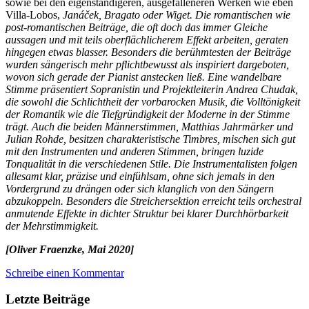
sowie bei den eigenständigeren, ausgefalleneren Werken wie eben
Villa-Lobos,
Janáček, Bragato oder Wiget. Die romantischen wie
post-romantischen Beiträge, die oft doch das immer Gleiche
aussagen und mit teils oberflächlicherem Effekt arbeiten, geraten
hingegen etwas blasser. Besonders die berühmtesten der Beiträge
wurden sängerisch mehr pflichtbewusst als inspiriert dargeboten,
wovon sich gerade der Pianist anstecken ließ. Eine wandelbare
Stimme präsentiert Sopranistin und Projektleiterin Andrea Chudak,
die sowohl die Schlichtheit der vorbarocken Musik, die Volltönigkeit
der Romantik wie die Tiefgründigkeit der Moderne in der Stimme
trägt. Auch die beiden Männerstimmen, Matthias Jahrmärker und
Julian Rohde, besitzen charakteristische Timbres, mischen sich gut
mit den Instrumenten und anderen Stimmen, bringen luzide
Tonqualität in die verschiedenen Stile. Die Instrumentalisten folgen
allesamt klar, präzise und einfühlsam, ohne sich jemals in den
Vordergrund zu drängen oder sich klanglich von den Sängern
abzukoppeln. Besonders die Streichersektion erreicht teils orchestral
anmutende Effekte in dichter Struktur bei klarer Durchhörbarkeit
der Mehrstimmigkeit.
[Oliver Fraenzke, Mai 2020]
Schreibe einen Kommentar
Letzte Beiträge