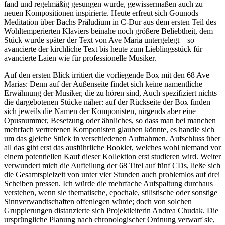
fand und regelmäßig gesungen wurde, gewissermaßen auch zu
neuen Kompositionen inspirierte. Heute erfreut sich Gounods
Meditation über Bachs Präludium in C-Dur aus dem ersten Teil des
Wohltemperierten Klaviers beinahe noch größere Beliebtheit, dem
Stück wurde später der Text von Ave Maria untergelegt – so
avancierte der kirchliche Text bis heute zum Lieblingsstück für
avancierte Laien wie für professionelle Musiker.
Auf den ersten Blick irritiert die vorliegende Box mit den 68 Ave
Marias: Denn auf der Außenseite findet sich keine namentliche
Erwähnung der Musiker, die zu hören sind, Auch spezifiziert nichts
die dargebotenen Stücke näher: auf der Rückseite der Box finden
sich jeweils die Namen der Komponisten, nirgends aber eine
Opusnummer, Besetzung oder ähnliches, so dass man bei manchen
mehrfach vertretenen Komponisten glauben könnte, es handle sich
um das gleiche Stück in verschiedenen Aufnahmen. Aufschluss über
all das gibt erst das ausführliche Booklet, welches wohl niemand vor
einem potentiellen Kauf dieser Kollektion erst studieren wird. Weiter
verwundert mich die Aufteilung der 68 Titel auf fünf CDs, ließe sich
die Gesamtspielzeit von unter vier Stunden auch problemlos auf drei
Scheiben pressen. Ich würde die mehrfache Aufspaltung durchaus
verstehen, wenn sie thematische, epochale, stilistische oder sonstige
Sinnverwandtschaften offenlegen würde; doch von solchen
Gruppierungen distanzierte sich Projektleiterin Andrea Chudak. Die
ursprüngliche Planung nach chronologischer Ordnung verwarf sie,