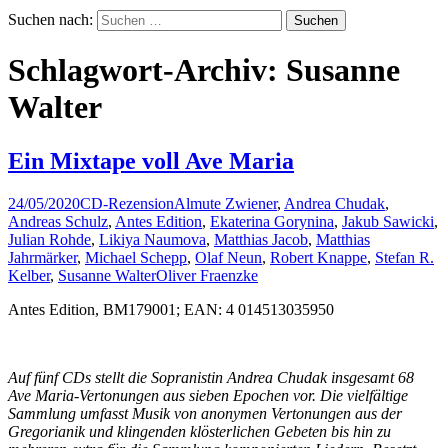
Suchen nach:
Schlagwort-Archiv: Susanne
Walter
Ein Mixtape voll Ave Maria
24/05/2020
CD-Rezension
Almute Zwiener
,
Andrea Chudak
,
Andreas Schulz
,
Antes Edition
,
Ekaterina Gorynina
,
Jakub Sawicki
,
Julian Rohde
,
Likiya Naumova
,
Matthias Jacob
,
Matthias
Jahrmärker
,
Michael Schepp
,
Olaf Neun
,
Robert Knappe
,
Stefan R.
Kelber
,
Susanne Walter
Oliver Fraenzke
Antes Edition, BM179001; EAN: 4 014513035950
Auf fünf CDs stellt die Sopranistin Andrea Chudak insgesamt 68
Ave Maria-Vertonungen aus sieben Epochen vor. Die vielfältige
Sammlung umfasst Musik von anonymen Vertonungen aus der
Gregorianik und klingenden klösterlichen Gebeten bis hin zu