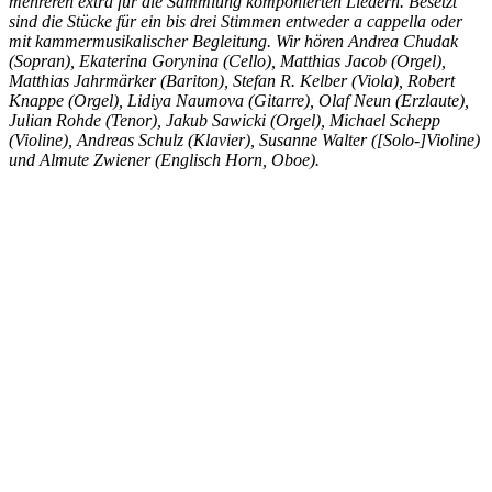
mehreren extra für die Sammlung komponierten Liedern. Besetzt
sind die Stücke für ein bis drei Stimmen entweder a cappella oder
mit kammermusikalischer Begleitung. Wir hören Andrea Chudak
(Sopran), Ekaterina Gorynina (Cello), Matthias Jacob (Orgel),
Matthias Jahrmärker (Bariton), Stefan R. Kelber (Viola), Robert
Knappe (Orgel), Lidiya Naumova (Gitarre), Olaf Neun (Erzlaute),
Julian Rohde (Tenor), Jakub Sawicki (Orgel), Michael Schepp
(Violine), Andreas Schulz (Klavier), Susanne Walter ([Solo-]Violine)
und Almute Zwiener (Englisch Horn, Oboe).