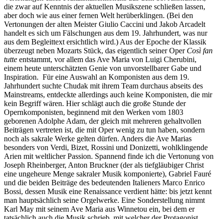
die zwar auf Kenntnis der aktuellen Musikszene schließen lassen,
aber doch wie aus einer fernen Welt herüberklingen. (Bei den
Vertonungen der alten Meister Giulio Caccini und Jakob Arcadelt
handelt es sich um Fälschungen aus dem 19. Jahrhundert, was nur
aus dem Begleittext ersichtlich wird.) Aus der Epoche der Klassik
überzeugt neben Mozarts Stück, das eigentlich seiner Oper
Così fan
tutte
entstammt, vor allem das Ave Maria von Luigi Cherubini,
einem heute unterschätzten Genie von unvorstellbarer Gabe und
Inspiration. Für eine Auswahl an Komponisten aus dem 19.
Jahrhundert suchte Chudak mit ihrem Team durchaus abseits des
Mainstreams, entdeckte allerdings auch keine Komponisten, die mir
kein Begriff wären. Hier schlägt auch die große Stunde der
Opernkomponisten, beginnend mit den Werken vom 1803
geborenen Adolphe Adam, der gleich mit mehreren gehaltvollen
Beiträgen vertreten ist, die mit Oper wenig zu tun haben, sondern
noch als sakrale Werke gelten dürfen. Anders die Ave Marias
besonders von Verdi, Bizet, Rossini und Donizetti, wohlklingende
Arien mit weltlicher Passion. Spannend finde ich die Vertonung von
Joseph Rheinberger, Anton Bruckner (der als tiefgläubiger Christ
eine ungeheure Menge sakraler Musik komponierte), Gabriel Fauré
und die beiden Beiträge des bedeutenden Italieners Marco Enrico
Bossi, dessen Musik eine Renaissance verdient hätte: bis jetzt kennt
man hauptsächlich seine Orgelwerke. Eine Sonderstellung nimmt
Karl May mit seinem Ave Maria aus Winnetou ein, bei dem er
tatsächlich auch die Musik schrieb, mit welcher der Protagonist