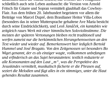
schließlich auch sein Leben aushaucht: die Version von Arnold
Fritsch für Gitarre und Sopran vermittelt glaubhaft das Cowboy-
Flair. Aus dem frühen 20. Jahrhundert begeistern vor allem die
Beiträge von Marcel Dupré, dem Brasilianer Heitor Villa-Lobos
(besonders das in seiner Muttersprache gehaltene Ave Maria besticht
durch seine Eindrücklichkeit), und Leoš
Janáček, ein kantables wie
zeitgleich raues Werk mit einer himmlischen Soloviolinstimme. Die
meisten der späteren Vertonungen bleiben recht traditionell und
werfen zumeist nur die herkömmlichen Herangehensweisen an den
Text wieder und wieder auf. Bemerkenswert hier lediglich Bertold
Hummel und José Bragato. Von den Zeitgenossen sei besonders Bo
Wiget genannt, der es als einziger wagte, vollkommen unbefangen
und erfinderisch an das Sujet heranzutreten: textlich reduzierte er
alle Konsonanten auf den Laut „m“, was die Perspektive des
Jesuskindes vermittelt, musikalisch fächerte er die Phrasen auf,
seziert die Melodien und fügt alles in ein stimmiges, unter die Haut
gehendes Resultat zusammen.