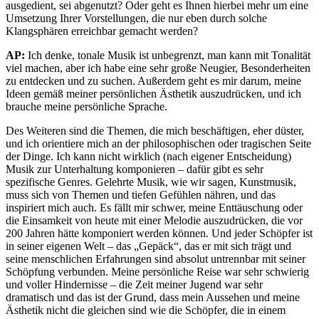
ausgedient, sei abgenutzt? Oder geht es Ihnen hierbei mehr um eine
Umsetzung Ihrer Vorstellungen, die nur eben durch solche
Klangsphären erreichbar gemacht werden?
AP:
Ich denke, tonale Musik ist unbegrenzt, man kann mit Tonalität
viel machen, aber ich habe eine sehr große Neugier, Besonderheiten
zu entdecken und zu suchen. Außerdem geht es mir darum, meine
Ideen gemäß meiner persönlichen Ästhetik auszudrücken, und ich
brauche meine persönliche Sprache.
Des Weiteren sind die Themen, die mich beschäftigen, eher düster,
und ich orientiere mich an der philosophischen oder tragischen Seite
der Dinge. Ich kann nicht wirklich (nach eigener Entscheidung)
Musik zur Unterhaltung komponieren – dafür gibt es sehr
spezifische Genres. Gelehrte Musik, wie wir sagen, Kunstmusik,
muss sich von Themen und tiefen Gefühlen nähren, und das
inspiriert mich auch. Es fällt mir schwer, meine Enttäuschung oder
die Einsamkeit von heute mit einer Melodie auszudrücken, die vor
200 Jahren hätte komponiert werden können. Und jeder Schöpfer ist
in seiner eigenen Welt – das „Gepäck“, das er mit sich trägt und
seine menschlichen Erfahrungen sind absolut untrennbar mit seiner
Schöpfung verbunden. Meine persönliche Reise war sehr schwierig
und voller Hindernisse – die Zeit meiner Jugend war sehr
dramatisch und das ist der Grund, dass mein Aussehen und meine
Ästhetik nicht die gleichen sind wie die Schöpfer, die in einem