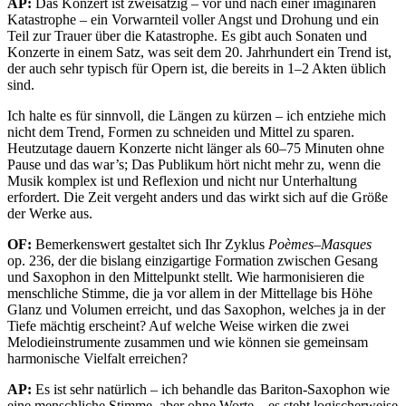
AP:
Das Konzert ist zweisätzig – vor und nach einer imaginären
Katastrophe – ein Vorwarnteil voller Angst und Drohung und ein
Teil zur Trauer über die Katastrophe. Es gibt auch Sonaten und
Konzerte in einem Satz, was seit dem 20. Jahrhundert ein Trend ist,
der auch sehr typisch für Opern ist, die bereits in 1–2 Akten üblich
sind.
Ich halte es für sinnvoll, die Längen zu kürzen – ich entziehe mich
nicht dem Trend, Formen zu schneiden und Mittel zu sparen.
Heutzutage dauern Konzerte nicht länger als 60–75 Minuten ohne
Pause und das war’s; Das Publikum hört nicht mehr zu, wenn die
Musik komplex ist und Reflexion und nicht nur Unterhaltung
erfordert. Die Zeit vergeht anders und das wirkt sich auf die Größe
der Werke aus.
OF:
Bemerkenswert gestaltet sich Ihr Zyklus
Poèmes–Masques
op. 236, der die bislang einzigartige Formation zwischen Gesang
und Saxophon in den Mittelpunkt stellt. Wie harmonisieren die
menschliche Stimme, die ja vor allem in der Mittellage bis Höhe
Glanz und Volumen erreicht, und das Saxophon, welches ja in der
Tiefe mächtig erscheint? Auf welche Weise wirken die zwei
Melodieinstrumente zusammen und wie können sie gemeinsam
harmonische Vielfalt erreichen?
AP:
Es ist sehr natürlich – ich behandle das Bariton-Saxophon wie
eine menschliche Stimme, aber ohne Worte – es steht logischerweise