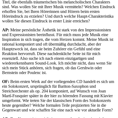
Titel, die ebenfalls träumerischen bis melancholischen Charakters
sind. Was wollen Sie mit Ihrer Musik vermitteln? Welchen Eindruck
erhoffen Sie, bei Ihren Hörerinnen und Hörern beim ersten
Höreindruck zu erzielen? Und durch welche Haupt-Charakteristika
wollen Sie diesen Eindruck in erster Linie erreichen?
AP:
Meine persönliche Ästhetik ist stark von den Impressionisten
und Expressionisten beeinflusst. Für mich muss jede Musik eine
Inspiration in sich tragen, die vom Herzen kommt. Meine Musik ist
rational komponiert und oft übermäßig durchdacht, aber der
Hauptzweck ist, dass sie beim Zuhörer ein Gefühl und eine
Reaktion hervorruft. Diese nachdenkliche Seite ist für mich
essenziell. Also suche ich nach einem einzigartigen und
wiedererkennbaren Sound-Look. Ich möchte nicht, dass wenn Sie
sich mein Stück anhören, sich fragen, ob das Gershwin oder
Bernstein oder Poulenc ist.
OF:
Beim ersten Werk auf der vorliegenden CD handelt es sich um
ein Solokonzert, ursprünglich für Bariton-Saxophon und
Streichorchester als op. 204 komponiert, auf Wunsch von Joan
Martí-Frasquier später in der hier zu hörenden Fassung mit Klavier
umgeformt. Wie treten Sie der klassischen Form des Solokonzerts
heute gegenüber? Welche formalen Teile projizierten Sie in die
Gegenwart und wie schaffen Sie eine nach wie vor aktuelle Form?