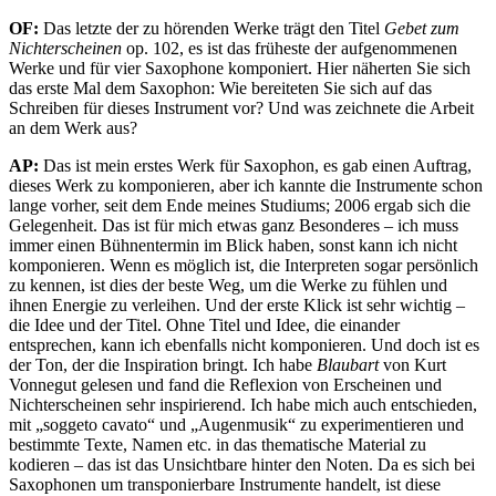
OF:
Das letzte der zu hörenden Werke trägt den Titel
Gebet zum
Nichterscheinen
op. 102, es ist das früheste der aufgenommenen
Werke und für vier Saxophone komponiert. Hier näherten Sie sich
das erste Mal dem Saxophon: Wie bereiteten Sie sich auf das
Schreiben für dieses Instrument vor? Und was zeichnete die Arbeit
an dem Werk aus?
AP:
Das ist mein erstes Werk für Saxophon, es gab einen Auftrag,
dieses Werk zu komponieren, aber ich kannte die Instrumente schon
lange vorher, seit dem Ende meines Studiums; 2006 ergab sich die
Gelegenheit. Das ist für mich etwas ganz Besonderes – ich muss
immer einen Bühnentermin im Blick haben, sonst kann ich nicht
komponieren. Wenn es möglich ist, die Interpreten sogar persönlich
zu kennen, ist dies der beste Weg, um die Werke zu fühlen und
ihnen Energie zu verleihen. Und der erste Klick ist sehr wichtig –
die Idee und der Titel. Ohne Titel und Idee, die einander
entsprechen, kann ich ebenfalls nicht komponieren. Und doch ist es
der Ton, der die Inspiration bringt. Ich habe
Blaubart
von Kurt
Vonnegut gelesen und fand die Reflexion von Erscheinen und
Nichterscheinen sehr inspirierend. Ich habe mich auch entschieden,
mit „soggeto cavato“ und „Augenmusik“ zu experimentieren und
bestimmte Texte, Namen etc. in das thematische Material zu
kodieren – das ist das Unsichtbare hinter den Noten. Da es sich bei
Saxophonen um transponierbare Instrumente handelt, ist diese