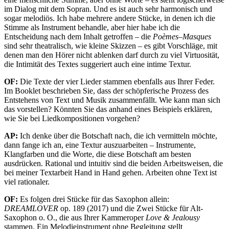
im Dialog mit dem Sopran. Und es ist auch sehr harmonisch und
sogar melodiös. Ich habe mehrere andere Stücke, in denen ich die
Stimme als Instrument behandle, aber hier habe ich die
Entscheidung nach dem Inhalt getroffen – die
Poèmes–Masques
sind sehr theatralisch, wie kleine Skizzen – es gibt Vorschläge, mit
denen man den Hörer nicht ablenken darf durch zu viel Virtuosität,
die Intimität des Textes suggeriert auch eine intime Textur.
OF:
Die Texte der vier Lieder stammen ebenfalls aus Ihrer Feder.
Im Booklet beschrieben Sie, dass der schöpferische Prozess des
Entstehens von Text und Musik zusammenfällt. Wie kann man sich
das vorstellen? Könnten Sie das anhand eines Beispiels erklären,
wie Sie bei Liedkompositionen vorgehen?
AP:
Ich denke über die Botschaft nach, die ich vermitteln möchte,
dann fange ich an, eine Textur auszuarbeiten – Instrumente,
Klangfarben und die Worte, die diese Botschaft am besten
ausdrücken. Rational und intuitiv sind die beiden Arbeitsweisen, die
bei meiner Textarbeit Hand in Hand gehen. Arbeiten ohne Text ist
viel rationaler.
OF:
Es folgen drei Stücke für das Saxophon allein:
DREAMLOVER
op. 189 (2017) und die Zwei Stücke für Alt-
Saxophon o. O., die aus Ihrer Kammeroper
Love & Jealousy
stammen. Ein Melodieinstrument ohne Begleitung stellt