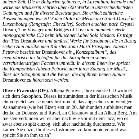
unterer Zeit. Die in Bulgarien geborene, in Luxemburg lebende und
wirkende Musikerin schrieb über 600 Werke in unterschiedlichsten
Gattungen und für diverse Besetzungen. Sie erhielt zahlreiche
Auszeichnungen wie 2013 den
Ordre de Mérite du Grand-Duché de
Luxembourg
(Rangstufe: Chevalier). Soeben erschien nach
Crystal
Dream
,
The Voyager
und
Bridges of Love
ihre nunmehr vierte
monographische CD beim Münchner Label Solo Musica: Es trägt
den Titel
Dreamlover
und umfasst Werke für Saxophon, die in Bezug
stehen zum ausübenden Künstler Joan Martí-Frasquier. Albena
Petr
ovic bezeichnet
Dreamlover
als „Konzeptalbum“, das
exemplarisch ihr Schaffen für das Saxophon in seinen
verschiedenartigen Facetten umreißt. In diesem Interview spricht
die Komponistin Albena Petrovic über ihren Zugang zur Musik,
über das Saxophon und die Werke, die auf ihrem neuen Album
Dreamlover
zu hören sein werden.
Oliver Fraenzke (OF)
: Albena Petrovic, Ihre neueste CD widmet
sich dem Saxophon. Dieses ist zumindest in der klassischen Musik
ein vergleichsweise neues Instrument, das abgesehen von wenigen
Ausnahmen (wie bei Bizet) erst im 20. Jahrhundert aufblühte: man
denke an Debussy und Ravel, an Glasunow und an Alban Berg. Am
meisten verbinden wir es aber nach wie vor mit dem Jazz, wo es
zwar ebenso spät einzog, sich aber nachhaltig durchsetzte. Wie
kamen Sie dazu, für dieses Instrument zu komponieren und was
spricht Sie an ihm so an?