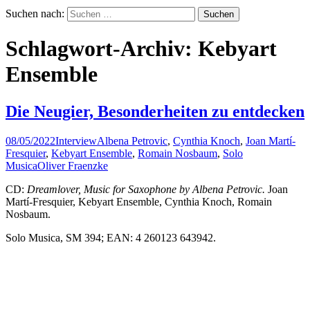
Suchen nach:
Schlagwort-Archiv: Kebyart
Ensemble
Die Neugier, Besonderheiten zu entdecken
08/05/2022
Interview
Albena Petrovic
,
Cynthia Knoch
,
Joan Martí-
Fresquier
,
Kebyart Ensemble
,
Romain Nosbaum
,
Solo
Musica
Oliver Fraenzke
CD:
Dreamlover, Music for Saxophone by Albena Petrovic.
Joan
Martí-Fresquier, Kebyart Ensemble, Cynthia Knoch, Romain
Nosbaum.
Solo Musica, SM 394; EAN: 4 260123 643942.