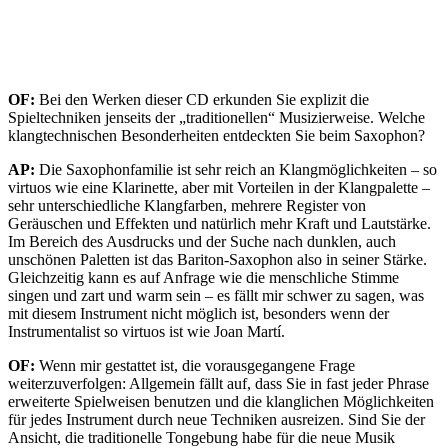
OF:
Bei den Werken dieser CD erkunden Sie explizit die
Spieltechniken jenseits der „traditionellen“ Musizierweise. Welche
klangtechnischen Besonderheiten entdeckten Sie beim Saxophon?
AP:
Die Saxophonfamilie ist sehr reich an Klangmöglichkeiten – so
virtuos wie eine Klarinette, aber mit Vorteilen in der Klangpalette –
sehr unterschiedliche Klangfarben, mehrere Register von
Geräuschen und Effekten und natürlich mehr Kraft und Lautstärke.
Im Bereich des Ausdrucks und der Suche nach dunklen, auch
unschönen Paletten ist das Bariton-Saxophon also in seiner Stärke.
Gleichzeitig kann es auf Anfrage wie die menschliche Stimme
singen und zart und warm sein – es fällt mir schwer zu sagen, was
mit diesem Instrument nicht möglich ist, besonders wenn der
Instrumentalist so virtuos ist wie Joan Martí.
OF:
Wenn mir gestattet ist, die vorausgegangene Frage
weiterzuverfolgen: Allgemein fällt auf, dass Sie in fast jeder Phrase
erweiterte Spielweisen benutzen und die klanglichen Möglichkeiten
für jedes Instrument durch neue Techniken ausreizen. Sind Sie der
Ansicht, die traditionelle Tongebung habe für die neue Musik