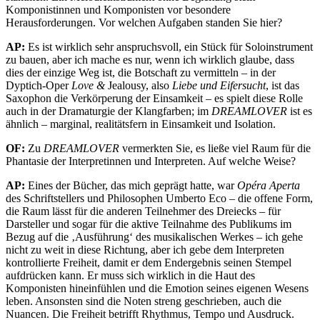
Komponistinnen und Komponisten vor besondere
Herausforderungen. Vor welchen Aufgaben standen Sie hier?
AP:
Es ist wirklich sehr anspruchsvoll, ein Stück für Soloinstrument
zu bauen, aber ich mache es nur, wenn ich wirklich glaube, dass
dies der einzige Weg ist, die Botschaft zu vermitteln – in der
Dyptich-Oper
Love &
Jealousy, also
Liebe und Eifersucht
, ist das
Saxophon die Verkörperung der Einsamkeit – es spielt diese Rolle
auch in der Dramaturgie der Klangfarben; im
DREAMLOVER
ist es
ähnlich – marginal, realitätsfern in Einsamkeit und Isolation.
OF:
Zu
DREAMLOVER
vermerkten Sie, es ließe viel Raum für die
Phantasie der Interpretinnen und Interpreten. Auf welche Weise?
AP:
Eines der Bücher, das mich geprägt hatte, war
Opéra Aperta
des Schriftstellers und Philosophen Umberto Eco – die offene Form,
die Raum lässt für die anderen Teilnehmer des Dreiecks – für
Darsteller und sogar für die aktive Teilnahme des Publikums im
Bezug auf die ‚Ausführung‘ des musikalischen Werkes – ich gehe
nicht zu weit in diese Richtung, aber ich gebe dem Interpreten
kontrollierte Freiheit, damit er dem Endergebnis seinen Stempel
aufdrücken kann. Er muss sich wirklich in die Haut des
Komponisten hineinfühlen und die Emotion seines eigenen Wesens
leben. Ansonsten sind die Noten streng geschrieben, auch die
Nuancen. Die Freiheit betrifft Rhythmus, Tempo und Ausdruck.