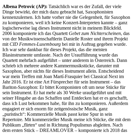
Albena Petrovic (AP):
Tatsächlich war es der Zufall, der viele
Dinge bewirkt, der mich dazu gebracht hat, Saxophonisten
kennenzulernen. Ich hatte vorher nie die Gelegenheit, für Saxophon
zu komponieren, weil ich keine Konzert-Interpreten kannte – ganz
logischerweise lag dieses Instrument nicht in meinem Blickfeld.
2006 komponierte ich das Quartett
Gebet zum Nichterscheinen
, das
von der Musikwissenschaftlerin Danielle Roster und ihrem Projekt
mit
CID Femmes-Luxembourg
bei mir in Auftrag gegeben wurde.
Ich war sehr dankbar für dieses Projekt, das die meisten
Blasinstrumente umfasste. Nach der Uraufführung wurde das
Quartett mehrfach aufgeführt – unter anderem in Österreich. Dann
schrieb ich mehrere andere Kammermusikstücke, darunter mit
Saxophon, aber nichts für dieses Instrument allein. Entscheidend
war mein Treffen mit Joan Martí-Frasquier bei Classical Next im
Jahr 2016. Er ist eine Art Fürsprecher für sein Instrument – das
Bariton-Saxophon: Er bittet Komponisten oft um neue Stücke für
sein Instrument. Er hat mehr als 30 Werke uraufgeführt und mit
seiner Hingabe an das Schaffen und Entdecken hat er es geschafft,
dass ich Lust bekommen habe, für ihn zu komponieren. Außerdem
engagiert er sich enorm für zeitgenössische Musik, ganz
„puristisch“: Kommerzielle Musik passt keine Spur in sein
Repertoire. Mit kommerzieller Musik meine ich Stücke, die mit dem
Publikum „flirten“ und in Richtung Populismus abgleiten. Nach
dem ersten Stück – DREAMLOVER – komponierte ich 2018 das