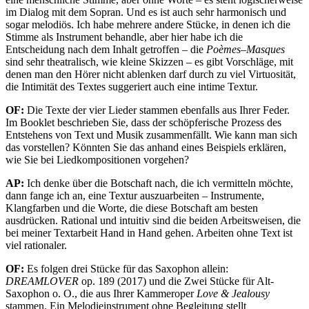
im Dialog mit dem Sopran. Und es ist auch sehr harmonisch und
sogar melodiös. Ich habe mehrere andere Stücke, in denen ich die
Stimme als Instrument behandle, aber hier habe ich die
Entscheidung nach dem Inhalt getroffen – die
Poèmes–Masques
sind sehr theatralisch, wie kleine Skizzen – es gibt Vorschläge, mit
denen man den Hörer nicht ablenken darf durch zu viel Virtuosität,
die Intimität des Textes suggeriert auch eine intime Textur.
OF:
Die Texte der vier Lieder stammen ebenfalls aus Ihrer Feder.
Im Booklet beschrieben Sie, dass der schöpferische Prozess des
Entstehens von Text und Musik zusammenfällt. Wie kann man sich
das vorstellen? Könnten Sie das anhand eines Beispiels erklären,
wie Sie bei Liedkompositionen vorgehen?
AP:
Ich denke über die Botschaft nach, die ich vermitteln möchte,
dann fange ich an, eine Textur auszuarbeiten – Instrumente,
Klangfarben und die Worte, die diese Botschaft am besten
ausdrücken. Rational und intuitiv sind die beiden Arbeitsweisen, die
bei meiner Textarbeit Hand in Hand gehen. Arbeiten ohne Text ist
viel rationaler.
OF:
Es folgen drei Stücke für das Saxophon allein:
DREAMLOVER
op. 189 (2017) und die Zwei Stücke für Alt-
Saxophon o. O., die aus Ihrer Kammeroper
Love & Jealousy
stammen. Ein Melodieinstrument ohne Begleitung stellt