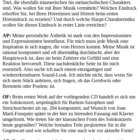
Titel, die ebenfalls träumerischen bis melancholischen Charakters
sind. Was wollen Sie mit Ihrer Musik vermitteln? Welchen Eindruck
erhoffen Sie, bei Ihren Hörerinnen und Hörern beim ersten
Höreindruck zu erzielen? Und durch welche Haupt-Charakteristika
wollen Sie diesen Eindruck in erster Linie erreichen?
AP:
Meine persönliche Ästhetik ist stark von den Impressionisten
und Expressionisten beeinflusst. Für mich muss jede Musik eine
Inspiration in sich tragen, die vom Herzen kommt. Meine Musik ist
rational komponiert und oft übermäßig durchdacht, aber der
Hauptzweck ist, dass sie beim Zuhörer ein Gefühl und eine
Reaktion hervorruft. Diese nachdenkliche Seite ist für mich
essenziell. Also suche ich nach einem einzigartigen und
wiedererkennbaren Sound-Look. Ich möchte nicht, dass wenn Sie
sich mein Stück anhören, sich fragen, ob das Gershwin oder
Bernstein oder Poulenc ist.
OF:
Beim ersten Werk auf der vorliegenden CD handelt es sich um
ein Solokonzert, ursprünglich für Bariton-Saxophon und
Streichorchester als op. 204 komponiert, auf Wunsch von Joan
Martí-Frasquier später in der hier zu hörenden Fassung mit Klavier
umgeformt. Wie treten Sie der klassischen Form des Solokonzerts
heute gegenüber? Welche formalen Teile projizierten Sie in die
Gegenwart und wie schaffen Sie eine nach wie vor aktuelle Form?