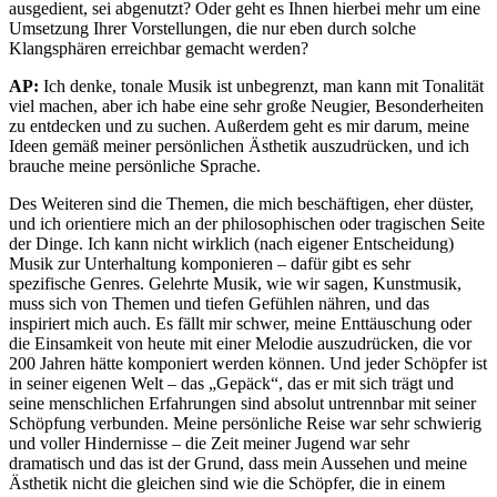
ausgedient, sei abgenutzt? Oder geht es Ihnen hierbei mehr um eine
Umsetzung Ihrer Vorstellungen, die nur eben durch solche
Klangsphären erreichbar gemacht werden?
AP:
Ich denke, tonale Musik ist unbegrenzt, man kann mit Tonalität
viel machen, aber ich habe eine sehr große Neugier, Besonderheiten
zu entdecken und zu suchen. Außerdem geht es mir darum, meine
Ideen gemäß meiner persönlichen Ästhetik auszudrücken, und ich
brauche meine persönliche Sprache.
Des Weiteren sind die Themen, die mich beschäftigen, eher düster,
und ich orientiere mich an der philosophischen oder tragischen Seite
der Dinge. Ich kann nicht wirklich (nach eigener Entscheidung)
Musik zur Unterhaltung komponieren – dafür gibt es sehr
spezifische Genres. Gelehrte Musik, wie wir sagen, Kunstmusik,
muss sich von Themen und tiefen Gefühlen nähren, und das
inspiriert mich auch. Es fällt mir schwer, meine Enttäuschung oder
die Einsamkeit von heute mit einer Melodie auszudrücken, die vor
200 Jahren hätte komponiert werden können. Und jeder Schöpfer ist
in seiner eigenen Welt – das „Gepäck“, das er mit sich trägt und
seine menschlichen Erfahrungen sind absolut untrennbar mit seiner
Schöpfung verbunden. Meine persönliche Reise war sehr schwierig
und voller Hindernisse – die Zeit meiner Jugend war sehr
dramatisch und das ist der Grund, dass mein Aussehen und meine
Ästhetik nicht die gleichen sind wie die Schöpfer, die in einem