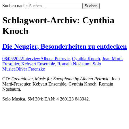
Suchen nach:
Schlagwort-Archiv: Cynthia
Knoch
Die Neugier, Besonderheiten zu entdecken
08/05/2022
Interview
Albena Petrovic
,
Cynthia Knoch
,
Joan Martí-
Fresquier
,
Kebyart Ensemble
,
Romain Nosbaum
,
Solo
Musica
Oliver Fraenzke
CD:
Dreamlover, Music for Saxophone by Albena Petrovic.
Joan
Martí-Fresquier, Kebyart Ensemble, Cynthia Knoch, Romain
Nosbaum.
Solo Musica, SM 394; EAN: 4 260123 643942.