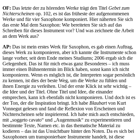
OF:
Das letzte der zu hörenden Werke trägt den Titel
Gebet zum
Nichterscheinen
op. 102, es ist das früheste der aufgenommenen
Werke und für vier Saxophone komponiert. Hier näherten Sie sich
das erste Mal dem Saxophon: Wie bereiteten Sie sich auf das
Schreiben für dieses Instrument vor? Und was zeichnete die Arbeit
an dem Werk aus?
AP:
Das ist mein erstes Werk für Saxophon, es gab einen Auftrag,
dieses Werk zu komponieren, aber ich kannte die Instrumente schon
lange vorher, seit dem Ende meines Studiums; 2006 ergab sich die
Gelegenheit. Das ist für mich etwas ganz Besonderes – ich muss
immer einen Bühnentermin im Blick haben, sonst kann ich nicht
komponieren. Wenn es möglich ist, die Interpreten sogar persönlich
zu kennen, ist dies der beste Weg, um die Werke zu fühlen und
ihnen Energie zu verleihen. Und der erste Klick ist sehr wichtig –
die Idee und der Titel. Ohne Titel und Idee, die einander
entsprechen, kann ich ebenfalls nicht komponieren. Und doch ist es
der Ton, der die Inspiration bringt. Ich habe
Blaubart
von Kurt
Vonnegut gelesen und fand die Reflexion von Erscheinen und
Nichterscheinen sehr inspirierend. Ich habe mich auch entschieden,
mit „soggeto cavato“ und „Augenmusik“ zu experimentieren und
bestimmte Texte, Namen etc. in das thematische Material zu
kodieren – das ist das Unsichtbare hinter den Noten. Da es sich bei
Saxophonen um transponierbare Instrumente handelt, ist diese