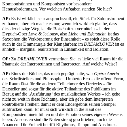
Komponistinnen und Komponisten vor besondere
Herausforderungen. Vor welchen Aufgaben standen Sie hier?
AP:
Es ist wirklich sehr anspruchsvoll, ein Stück für Soloinstrument
zu bauen, aber ich mache es nur, wenn ich wirklich glaube, dass
dies der einzige Weg ist, die Botschaft zu vermitteln – in der
Dyptich-Oper
Love &
Jealousy, also
Liebe und Eifersucht
, ist das
Saxophon die Verkörperung der Einsamkeit – es spielt diese Rolle
auch in der Dramaturgie der Klangfarben; im
DREAMLOVER
ist es
ähnlich – marginal, realitätsfern in Einsamkeit und Isolation.
OF:
Zu
DREAMLOVER
vermerkten Sie, es ließe viel Raum für die
Phantasie der Interpretinnen und Interpreten. Auf welche Weise?
AP:
Eines der Bücher, das mich geprägt hatte, war
Opéra Aperta
des Schriftstellers und Philosophen Umberto Eco – die offene Form,
die Raum lässt für die anderen Teilnehmer des Dreiecks – für
Darsteller und sogar für die aktive Teilnahme des Publikums im
Bezug auf die ‚Ausführung‘ des musikalischen Werkes – ich gehe
nicht zu weit in diese Richtung, aber ich gebe dem Interpreten
kontrollierte Freiheit, damit er dem Endergebnis seinen Stempel
aufdrücken kann. Er muss sich wirklich in die Haut des
Komponisten hineinfühlen und die Emotion seines eigenen Wesens
leben. Ansonsten sind die Noten streng geschrieben, auch die
Nuancen. Die Freiheit betrifft Rhythmus, Tempo und Ausdruck.