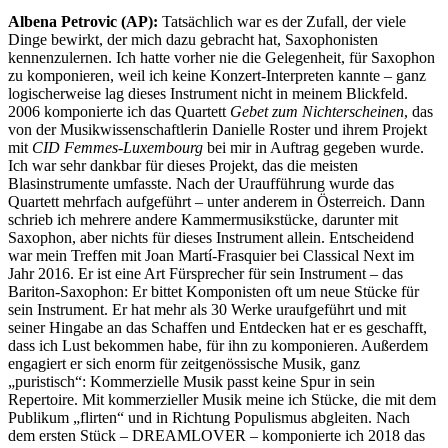
Albena Petrovic (AP):
Tatsächlich war es der Zufall, der viele
Dinge bewirkt, der mich dazu gebracht hat, Saxophonisten
kennenzulernen. Ich hatte vorher nie die Gelegenheit, für Saxophon
zu komponieren, weil ich keine Konzert-Interpreten kannte – ganz
logischerweise lag dieses Instrument nicht in meinem Blickfeld.
2006 komponierte ich das Quartett
Gebet zum Nichterscheinen
, das
von der Musikwissenschaftlerin Danielle Roster und ihrem Projekt
mit
CID Femmes-Luxembourg
bei mir in Auftrag gegeben wurde.
Ich war sehr dankbar für dieses Projekt, das die meisten
Blasinstrumente umfasste. Nach der Uraufführung wurde das
Quartett mehrfach aufgeführt – unter anderem in Österreich. Dann
schrieb ich mehrere andere Kammermusikstücke, darunter mit
Saxophon, aber nichts für dieses Instrument allein. Entscheidend
war mein Treffen mit Joan Martí-Frasquier bei Classical Next im
Jahr 2016. Er ist eine Art Fürsprecher für sein Instrument – das
Bariton-Saxophon: Er bittet Komponisten oft um neue Stücke für
sein Instrument. Er hat mehr als 30 Werke uraufgeführt und mit
seiner Hingabe an das Schaffen und Entdecken hat er es geschafft,
dass ich Lust bekommen habe, für ihn zu komponieren. Außerdem
engagiert er sich enorm für zeitgenössische Musik, ganz
„puristisch“: Kommerzielle Musik passt keine Spur in sein
Repertoire. Mit kommerzieller Musik meine ich Stücke, die mit dem
Publikum „flirten“ und in Richtung Populismus abgleiten. Nach
dem ersten Stück – DREAMLOVER – komponierte ich 2018 das