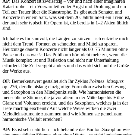
AP:
Das Konzert ist zweisätzig – vor und nach einer imaginären
Katastrophe – ein Vorwarnteil voller Angst und Drohung und ein
Teil zur Trauer über die Katastrophe. Es gibt auch Sonaten und
Konzerte in einem Satz, was seit dem 20. Jahrhundert ein Trend ist,
der auch sehr typisch für Opern ist, die bereits in 1–2 Akten üblich
sind.
Ich halte es für sinnvoll, die Längen zu kürzen – ich entziehe mich
nicht dem Trend, Formen zu schneiden und Mittel zu sparen.
Heutzutage dauern Konzerte nicht länger als 60–75 Minuten ohne
Pause und das war’s; Das Publikum hört nicht mehr zu, wenn die
Musik komplex ist und Reflexion und nicht nur Unterhaltung
erfordert. Die Zeit vergeht anders und das wirkt sich auf die Größe
der Werke aus.
OF:
Bemerkenswert gestaltet sich Ihr Zyklus
Poèmes–Masques
op. 236, der die bislang einzigartige Formation zwischen Gesang
und Saxophon in den Mittelpunkt stellt. Wie harmonisieren die
menschliche Stimme, die ja vor allem in der Mittellage bis Höhe
Glanz und Volumen erreicht, und das Saxophon, welches ja in der
Tiefe mächtig erscheint? Auf welche Weise wirken die zwei
Melodieinstrumente zusammen und wie können sie gemeinsam
harmonische Vielfalt erreichen?
AP:
Es ist sehr natürlich – ich behandle das Bariton-Saxophon wie
eine menschliche Stimme, aber ohne Worte – es steht logischerweise