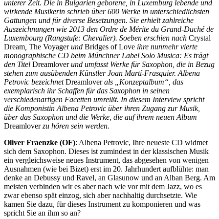
unterer Zeit. Die in Bulgarien geborene, in Luxemburg lebende und
wirkende Musikerin schrieb über 600 Werke in unterschiedlichsten
Gattungen und für diverse Besetzungen. Sie erhielt zahlreiche
Auszeichnungen wie 2013 den
Ordre de Mérite du Grand-Duché de
Luxembourg
(Rangstufe: Chevalier). Soeben erschien nach
Crystal
Dream
,
The Voyager
und
Bridges of Love
ihre nunmehr vierte
monographische CD beim Münchner Label Solo Musica: Es trägt
den Titel
Dreamlover
und umfasst Werke für Saxophon, die in Bezug
stehen zum ausübenden Künstler Joan Martí-Frasquier. Albena
Petr
ovic bezeichnet
Dreamlover
als „Konzeptalbum“, das
exemplarisch ihr Schaffen für das Saxophon in seinen
verschiedenartigen Facetten umreißt. In diesem Interview spricht
die Komponistin Albena Petrovic über ihren Zugang zur Musik,
über das Saxophon und die Werke, die auf ihrem neuen Album
Dreamlover
zu hören sein werden.
Oliver Fraenzke (OF)
: Albena Petrovic, Ihre neueste CD widmet
sich dem Saxophon. Dieses ist zumindest in der klassischen Musik
ein vergleichsweise neues Instrument, das abgesehen von wenigen
Ausnahmen (wie bei Bizet) erst im 20. Jahrhundert aufblühte: man
denke an Debussy und Ravel, an Glasunow und an Alban Berg. Am
meisten verbinden wir es aber nach wie vor mit dem Jazz, wo es
zwar ebenso spät einzog, sich aber nachhaltig durchsetzte. Wie
kamen Sie dazu, für dieses Instrument zu komponieren und was
spricht Sie an ihm so an?