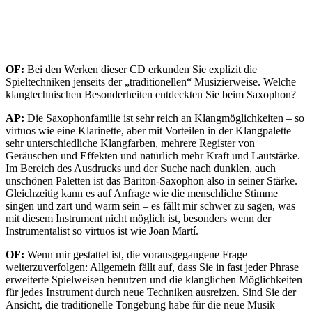
OF:
Bei den Werken dieser CD erkunden Sie explizit die
Spieltechniken jenseits der „traditionellen“ Musizierweise. Welche
klangtechnischen Besonderheiten entdeckten Sie beim Saxophon?
AP:
Die Saxophonfamilie ist sehr reich an Klangmöglichkeiten – so
virtuos wie eine Klarinette, aber mit Vorteilen in der Klangpalette –
sehr unterschiedliche Klangfarben, mehrere Register von
Geräuschen und Effekten und natürlich mehr Kraft und Lautstärke.
Im Bereich des Ausdrucks und der Suche nach dunklen, auch
unschönen Paletten ist das Bariton-Saxophon also in seiner Stärke.
Gleichzeitig kann es auf Anfrage wie die menschliche Stimme
singen und zart und warm sein – es fällt mir schwer zu sagen, was
mit diesem Instrument nicht möglich ist, besonders wenn der
Instrumentalist so virtuos ist wie Joan Martí.
OF:
Wenn mir gestattet ist, die vorausgegangene Frage
weiterzuverfolgen: Allgemein fällt auf, dass Sie in fast jeder Phrase
erweiterte Spielweisen benutzen und die klanglichen Möglichkeiten
für jedes Instrument durch neue Techniken ausreizen. Sind Sie der
Ansicht, die traditionelle Tongebung habe für die neue Musik