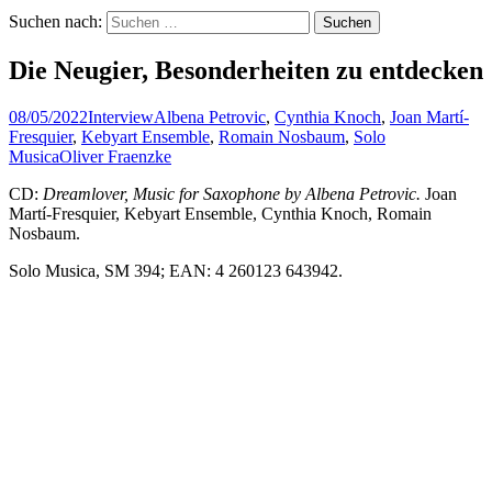
Suchen nach:
Die Neugier, Besonderheiten zu entdecken
08/05/2022
Interview
Albena Petrovic
,
Cynthia Knoch
,
Joan Martí-
Fresquier
,
Kebyart Ensemble
,
Romain Nosbaum
,
Solo
Musica
Oliver Fraenzke
CD:
Dreamlover, Music for Saxophone by Albena Petrovic.
Joan
Martí-Fresquier, Kebyart Ensemble, Cynthia Knoch, Romain
Nosbaum.
Solo Musica, SM 394; EAN: 4 260123 643942.