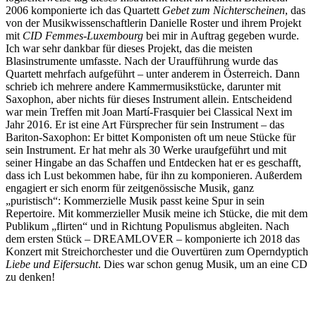
2006 komponierte ich das Quartett
Gebet zum Nichterscheinen
, das
von der Musikwissenschaftlerin Danielle Roster und ihrem Projekt
mit
CID Femmes-Luxembourg
bei mir in Auftrag gegeben wurde.
Ich war sehr dankbar für dieses Projekt, das die meisten
Blasinstrumente umfasste. Nach der Uraufführung wurde das
Quartett mehrfach aufgeführt – unter anderem in Österreich. Dann
schrieb ich mehrere andere Kammermusikstücke, darunter mit
Saxophon, aber nichts für dieses Instrument allein. Entscheidend
war mein Treffen mit Joan Martí-Frasquier bei Classical Next im
Jahr 2016. Er ist eine Art Fürsprecher für sein Instrument – das
Bariton-Saxophon: Er bittet Komponisten oft um neue Stücke für
sein Instrument. Er hat mehr als 30 Werke uraufgeführt und mit
seiner Hingabe an das Schaffen und Entdecken hat er es geschafft,
dass ich Lust bekommen habe, für ihn zu komponieren. Außerdem
engagiert er sich enorm für zeitgenössische Musik, ganz
„puristisch“: Kommerzielle Musik passt keine Spur in sein
Repertoire. Mit kommerzieller Musik meine ich Stücke, die mit dem
Publikum „flirten“ und in Richtung Populismus abgleiten. Nach
dem ersten Stück – DREAMLOVER – komponierte ich 2018 das
Konzert mit Streichorchester und die Ouvertüren zum Operndyptich
Liebe und Eifersucht
. Dies war schon genug Musik, um an eine CD
zu denken!