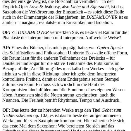
dies der einzige Weg ist, die Botschaft zu vermitteln – in der
Dyptich-Oper
Love &
Jealousy, also
Liebe und Eifersucht
, ist das
Saxophon die Verkörperung der Einsamkeit – es spielt diese Rolle
auch in der Dramaturgie der Klangfarben; im
DREAMLOVER
ist es
ähnlich – marginal, realitätsfern in Einsamkeit und Isolation.
OF:
Zu
DREAMLOVER
vermerkten Sie, es ließe viel Raum für die
Phantasie der Interpretinnen und Interpreten. Auf welche Weise?
AP:
Eines der Bücher, das mich geprägt hatte, war
Opéra Aperta
des Schriftstellers und Philosophen Umberto Eco – die offene Form,
die Raum lässt für die anderen Teilnehmer des Dreiecks – für
Darsteller und sogar für die aktive Teilnahme des Publikums im
Bezug auf die ‚Ausführung‘ des musikalischen Werkes – ich gehe
nicht zu weit in diese Richtung, aber ich gebe dem Interpreten
kontrollierte Freiheit, damit er dem Endergebnis seinen Stempel
aufdrücken kann. Er muss sich wirklich in die Haut des
Komponisten hineinfühlen und die Emotion seines eigenen Wesens
leben. Ansonsten sind die Noten streng geschrieben, auch die
Nuancen. Die Freiheit betrifft Rhythmus, Tempo und Ausdruck.
OF:
Das letzte der zu hörenden Werke trägt den Titel
Gebet zum
Nichterscheinen
op. 102, es ist das früheste der aufgenommenen
Werke und für vier Saxophone komponiert. Hier näherten Sie sich
das erste Mal dem Saxophon: Wie bereiteten Sie sich auf das