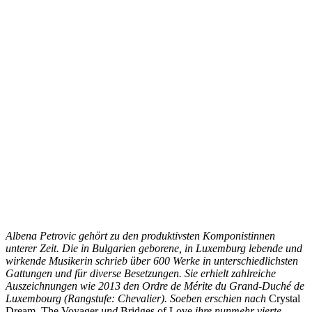
Al
bena Petrovic gehört zu den produktivsten Komponistinnen
unterer Zeit. Die in Bulgarien geborene, in Luxemburg lebende und
wirkende Musikerin schrieb über 600 Werke in unterschiedlichsten
Gattungen und für diverse Besetzungen. Sie erhielt zahlreiche
Auszeichnungen wie 2013 den
Ordre de Mérite du Grand-Duché de
Luxembourg
(Rangstufe: Chevalier). Soeben erschien nach
Crystal
Dream
,
The Voyager
und
Bridges of Love
ihre nunmehr vierte