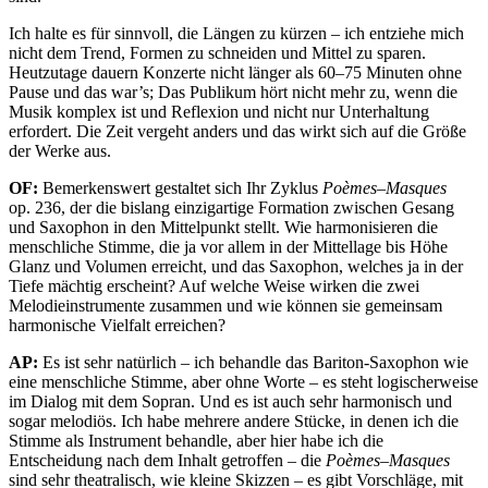
Ich halte es für sinnvoll, die Längen zu kürzen – ich entziehe mich
nicht dem Trend, Formen zu schneiden und Mittel zu sparen.
Heutzutage dauern Konzerte nicht länger als 60–75 Minuten ohne
Pause und das war’s; Das Publikum hört nicht mehr zu, wenn die
Musik komplex ist und Reflexion und nicht nur Unterhaltung
erfordert. Die Zeit vergeht anders und das wirkt sich auf die Größe
der Werke aus.
OF:
Bemerkenswert gestaltet sich Ihr Zyklus
Poèmes–Masques
op. 236, der die bislang einzigartige Formation zwischen Gesang
und Saxophon in den Mittelpunkt stellt. Wie harmonisieren die
menschliche Stimme, die ja vor allem in der Mittellage bis Höhe
Glanz und Volumen erreicht, und das Saxophon, welches ja in der
Tiefe mächtig erscheint? Auf welche Weise wirken die zwei
Melodieinstrumente zusammen und wie können sie gemeinsam
harmonische Vielfalt erreichen?
AP:
Es ist sehr natürlich – ich behandle das Bariton-Saxophon wie
eine menschliche Stimme, aber ohne Worte – es steht logischerweise
im Dialog mit dem Sopran. Und es ist auch sehr harmonisch und
sogar melodiös. Ich habe mehrere andere Stücke, in denen ich die
Stimme als Instrument behandle, aber hier habe ich die
Entscheidung nach dem Inhalt getroffen – die
Poèmes–Masques
sind sehr theatralisch, wie kleine Skizzen – es gibt Vorschläge, mit