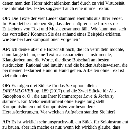
denen man den Hörer nicht ablenken darf durch zu viel Virtuosität,
die Intimität des Textes suggeriert auch eine intime Textur.
OF:
Die Texte der vier Lieder stammen ebenfalls aus Ihrer Feder.
Im Booklet beschrieben Sie, dass der schöpferische Prozess des
Entstehens von Text und Musik zusammenfällt. Wie kann man sich
das vorstellen? Könnten Sie das anhand eines Beispiels erklären,
wie Sie bei Liedkompositionen vorgehen?
AP:
Ich denke über die Botschaft nach, die ich vermitteln möchte,
dann fange ich an, eine Textur auszuarbeiten – Instrumente,
Klangfarben und die Worte, die diese Botschaft am besten
ausdrücken. Rational und intuitiv sind die beiden Arbeitsweisen, die
bei meiner Textarbeit Hand in Hand gehen. Arbeiten ohne Text ist
viel rationaler.
OF:
Es folgen drei Stücke für das Saxophon allein:
DREAMLOVER
op. 189 (2017) und die Zwei Stücke für Alt-
Saxophon o. O., die aus Ihrer Kammeroper
Love & Jealousy
stammen. Ein Melodieinstrument ohne Begleitung stellt
Komponistinnen und Komponisten vor besondere
Herausforderungen. Vor welchen Aufgaben standen Sie hier?
AP:
Es ist wirklich sehr anspruchsvoll, ein Stück für Soloinstrument
zu bauen, aber ich mache es nur, wenn ich wirklich glaube, dass