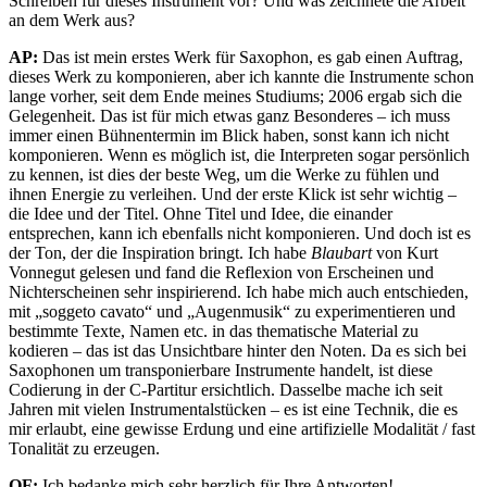
Schreiben für dieses Instrument vor? Und was zeichnete die Arbeit
an dem Werk aus?
AP:
Das ist mein erstes Werk für Saxophon, es gab einen Auftrag,
dieses Werk zu komponieren, aber ich kannte die Instrumente schon
lange vorher, seit dem Ende meines Studiums; 2006 ergab sich die
Gelegenheit. Das ist für mich etwas ganz Besonderes – ich muss
immer einen Bühnentermin im Blick haben, sonst kann ich nicht
komponieren. Wenn es möglich ist, die Interpreten sogar persönlich
zu kennen, ist dies der beste Weg, um die Werke zu fühlen und
ihnen Energie zu verleihen. Und der erste Klick ist sehr wichtig –
die Idee und der Titel. Ohne Titel und Idee, die einander
entsprechen, kann ich ebenfalls nicht komponieren. Und doch ist es
der Ton, der die Inspiration bringt. Ich habe
Blaubart
von Kurt
Vonnegut gelesen und fand die Reflexion von Erscheinen und
Nichterscheinen sehr inspirierend. Ich habe mich auch entschieden,
mit „soggeto cavato“ und „Augenmusik“ zu experimentieren und
bestimmte Texte, Namen etc. in das thematische Material zu
kodieren – das ist das Unsichtbare hinter den Noten. Da es sich bei
Saxophonen um transponierbare Instrumente handelt, ist diese
Codierung in der C-Partitur ersichtlich. Dasselbe mache ich seit
Jahren mit vielen Instrumentalstücken – es ist eine Technik, die es
mir erlaubt, eine gewisse Erdung und eine artifizielle Modalität / fast
Tonalität zu erzeugen.
OF:
Ich bedanke mich sehr herzlich für Ihre Antworten!