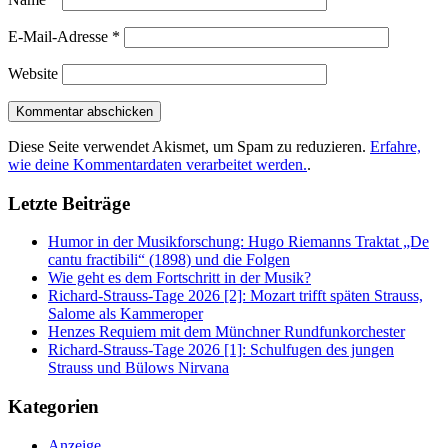
E-Mail-Adresse
*
Website
Diese Seite verwendet Akismet, um Spam zu reduzieren.
Erfahre,
wie deine Kommentardaten verarbeitet werden.
.
Letzte Beiträge
Humor in der Musikforschung: Hugo Riemanns Traktat „De
cantu fractibili“ (1898) und die Folgen
Wie geht es dem Fortschritt in der Musik?
Richard-Strauss-Tage 2026 [2]: Mozart trifft späten Strauss,
Salome als Kammeroper
Henzes Requiem mit dem Münchner Rundfunkorchester
Richard-Strauss-Tage 2026 [1]: Schulfugen des jungen
Strauss und Bülows Nirvana
Kategorien
Anzeige