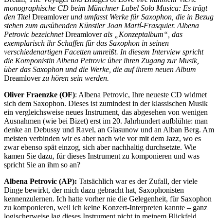
monographische CD beim Münchner Label Solo Musica: Es trägt
den Titel
Dreamlover
und umfasst Werke für Saxophon, die in Bezug
stehen zum ausübenden Künstler Joan Martí-Frasquier. Albena
Petr
ovic bezeichnet
Dreamlover
als „Konzeptalbum“, das
exemplarisch ihr Schaffen für das Saxophon in seinen
verschiedenartigen Facetten umreißt. In diesem Interview spricht
die Komponistin Albena Petrovic über ihren Zugang zur Musik,
über das Saxophon und die Werke, die auf ihrem neuen Album
Dreamlover
zu hören sein werden.
Oliver Fraenzke (OF)
: Albena Petrovic, Ihre neueste CD widmet
sich dem Saxophon. Dieses ist zumindest in der klassischen Musik
ein vergleichsweise neues Instrument, das abgesehen von wenigen
Ausnahmen (wie bei Bizet) erst im 20. Jahrhundert aufblühte: man
denke an Debussy und Ravel, an Glasunow und an Alban Berg. Am
meisten verbinden wir es aber nach wie vor mit dem Jazz, wo es
zwar ebenso spät einzog, sich aber nachhaltig durchsetzte. Wie
kamen Sie dazu, für dieses Instrument zu komponieren und was
spricht Sie an ihm so an?
Albena Petrovic (AP):
Tatsächlich war es der Zufall, der viele
Dinge bewirkt, der mich dazu gebracht hat, Saxophonisten
kennenzulernen. Ich hatte vorher nie die Gelegenheit, für Saxophon
zu komponieren, weil ich keine Konzert-Interpreten kannte – ganz
logischerweise lag dieses Instrument nicht in meinem Blickfeld.