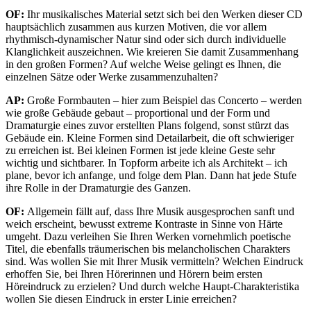
OF:
Ihr musikalisches Material setzt sich bei den Werken dieser CD
hauptsächlich zusammen aus kurzen Motiven, die vor allem
rhythmisch-dynamischer Natur sind oder sich durch individuelle
Klanglichkeit auszeichnen. Wie kreieren Sie damit Zusammenhang
in den großen Formen? Auf welche Weise gelingt es Ihnen, die
einzelnen Sätze oder Werke zusammenzuhalten?
AP:
Große Formbauten – hier zum Beispiel das Concerto – werden
wie große Gebäude gebaut – proportional und der Form und
Dramaturgie eines zuvor erstellten Plans folgend, sonst stürzt das
Gebäude ein. Kleine Formen sind Detailarbeit, die oft schwieriger
zu erreichen ist. Bei kleinen Formen ist jede kleine Geste sehr
wichtig und sichtbarer. In Topform arbeite ich als Architekt – ich
plane, bevor ich anfange, und folge dem Plan. Dann hat jede Stufe
ihre Rolle in der Dramaturgie des Ganzen.
OF:
Allgemein fällt auf, dass Ihre Musik ausgesprochen sanft und
weich erscheint, bewusst extreme Kontraste in Sinne von Härte
umgeht. Dazu verleihen Sie Ihren Werken vornehmlich poetische
Titel, die ebenfalls träumerischen bis melancholischen Charakters
sind. Was wollen Sie mit Ihrer Musik vermitteln? Welchen Eindruck
erhoffen Sie, bei Ihren Hörerinnen und Hörern beim ersten
Höreindruck zu erzielen? Und durch welche Haupt-Charakteristika
wollen Sie diesen Eindruck in erster Linie erreichen?