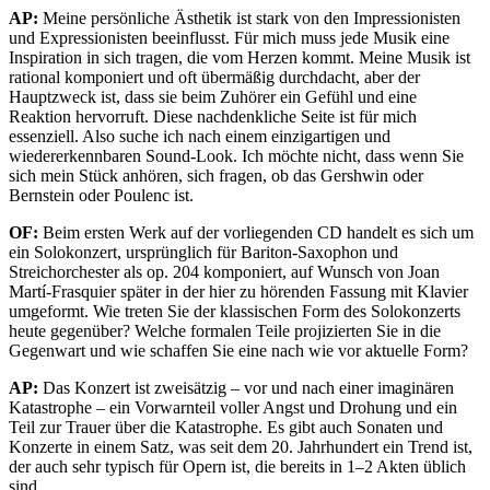
AP:
Meine persönliche Ästhetik ist stark von den Impressionisten
und Expressionisten beeinflusst. Für mich muss jede Musik eine
Inspiration in sich tragen, die vom Herzen kommt. Meine Musik ist
rational komponiert und oft übermäßig durchdacht, aber der
Hauptzweck ist, dass sie beim Zuhörer ein Gefühl und eine
Reaktion hervorruft. Diese nachdenkliche Seite ist für mich
essenziell. Also suche ich nach einem einzigartigen und
wiedererkennbaren Sound-Look. Ich möchte nicht, dass wenn Sie
sich mein Stück anhören, sich fragen, ob das Gershwin oder
Bernstein oder Poulenc ist.
OF:
Beim ersten Werk auf der vorliegenden CD handelt es sich um
ein Solokonzert, ursprünglich für Bariton-Saxophon und
Streichorchester als op. 204 komponiert, auf Wunsch von Joan
Martí-Frasquier später in der hier zu hörenden Fassung mit Klavier
umgeformt. Wie treten Sie der klassischen Form des Solokonzerts
heute gegenüber? Welche formalen Teile projizierten Sie in die
Gegenwart und wie schaffen Sie eine nach wie vor aktuelle Form?
AP:
Das Konzert ist zweisätzig – vor und nach einer imaginären
Katastrophe – ein Vorwarnteil voller Angst und Drohung und ein
Teil zur Trauer über die Katastrophe. Es gibt auch Sonaten und
Konzerte in einem Satz, was seit dem 20. Jahrhundert ein Trend ist,
der auch sehr typisch für Opern ist, die bereits in 1–2 Akten üblich
sind.