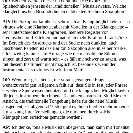
OF:
Bei den Werken dieser CD erkunden Sie explizit die
Spieltechniken jenseits der „traditionellen“ Musizierweise. Welche
klangtechnischen Besonderheiten entdeckten Sie beim Saxophon?
AP:
Die Saxophonfamilie ist sehr reich an Klangmöglichkeiten – so
virtuos wie eine Klarinette, aber mit Vorteilen in der Klangpalette –
sehr unterschiedliche Klangfarben, mehrere Register von
Geräuschen und Effekten und natürlich mehr Kraft und Lautstärke.
Im Bereich des Ausdrucks und der Suche nach dunklen, auch
unschönen Paletten ist das Bariton-Saxophon also in seiner Stärke.
Gleichzeitig kann es auf Anfrage wie die menschliche Stimme
singen und zart und warm sein – es fällt mir schwer zu sagen, was
mit diesem Instrument nicht möglich ist, besonders wenn der
Instrumentalist so virtuos ist wie Joan Martí.
OF:
Wenn mir gestattet ist, die vorausgegangene Frage
weiterzuverfolgen: Allgemein fällt auf, dass Sie in fast jeder Phrase
erweiterte Spielweisen benutzen und die klanglichen Möglichkeiten
für jedes Instrument durch neue Techniken ausreizen. Sind Sie der
Ansicht, die traditionelle Tongebung habe für die neue Musik
ausgedient, sei abgenutzt? Oder geht es Ihnen hierbei mehr um eine
Umsetzung Ihrer Vorstellungen, die nur eben durch solche
Klangsphären erreichbar gemacht werden?
AP:
Ich denke, tonale Musik ist unbegrenzt, man kann mit Tonalität
viel machen, aber ich habe eine sehr große Neugier, Besonderheiten