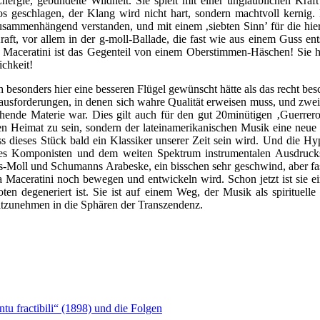
 Energie, gebündelte Wildheit. Sie spielt mit einer unglaublichen Kra
hllos geschlagen, der Klang wird nicht hart, sondern machtvoll ker
 zusammenhängend verstanden, und mit einem ‚siebten Sinn’ für die hie
aft, vor allem in der g-moll-Ballade, die fast wie aus einem Guss ents
ia Maceratini ist das Gegenteil von einem Oberstimmen-Häschen! Sie 
ichkeit!
besonders hier eine besseren Flügel gewünscht hätte als das recht be
rausforderungen, in denen sich wahre Qualität erweisen muss, und zweife
tehende Materie war. Dies gilt auch für den gut 20minütigen ‚Guerre
hen Heimat zu sein, sondern der lateinamerikanischen Musik eine neue k
dieses Stück bald ein Klassiker unserer Zeit sein wird. Und die Hyper
es Komponisten und dem weiten Spektrum instrumentalen Ausdrucks,
Moll und Schumanns Arabeske, ein bisschen sehr geschwind, aber faszi
aceratini noch bewegen und entwickeln wird. Schon jetzt ist sie ein
en degeneriert ist. Sie ist auf einem Weg, der Musik als spirituell
mitzunehmen in die Sphären der Transzendenz.
u fractibili“ (1898) und die Folgen