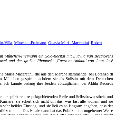
r-Villa
,
München-Freimann
,
Ottavia Maria Maceratini
,
Robert
a in München-Freimann ein Solo-Recital mit Ludwig van Beethovens
avel und der großen Phantasie ‚Guerrero Andino’ von Juan José
avia Maria Maceratini, die aus den Marche stammende, bei Lorenzo di
 in München gespielt, nachdem sie als Solistin mit dem Deutschen
 Ich kannte bislang ihre beiden vorzüglichen, bei Aldilà Records
einer spürbaren, respektgebietenden Reife und Selbstbewusstheit, und
rriere, sie schert sich nicht um das, was fast alle wollen, und sie
 sehr heikler Einstieg, und sie ließ es so langsam angehen, dass der
inflößen kann. Das Finale dann hat das Publikum in ungeheurer Weise