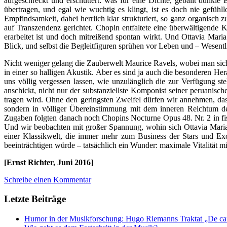
aufgeschreckt und erschüttert: was für eine Dichte, geballt dunkle
übertragen, und egal wie wuchtig es klingt, ist es doch nie gefü
Empfindsamkeit, dabei herrlich klar strukturiert, so ganz organisch
auf Transzendenz gerichtet. Chopin entfaltete eine überwältigende Kr
erarbeitet ist und doch mitreißend spontan wirkt. Und Ottavia Mar
Blick, und selbst die Begleitfiguren sprühen vor Leben und – Wesentl
Nicht weniger gelang die Zauberwelt Maurice Ravels, wobei man sich 
in einer so halligen Akustik. Aber es sind ja auch die besonderen He
uns völlig vergessen lassen, wie unzulänglich die zur Verfügung s
anschickt, nicht nur der substanziellste Komponist seiner peruanisc
tragen wird. Ohne den geringsten Zweifel dürfen wir annehmen, dass 
sondern in völliger Übereinstimmung mit dem inneren Reichtum d
Zugaben folgten danach noch Chopins Nocturne Opus 48. Nr. 2 in fis-
Und wir beobachten mit großer Spannung, wohin sich Ottavia Maria M
einer Klassikwelt, die immer mehr zum Business der Stars und Exot
beeinträchtigen würde – tatsächlich ein Wunder: maximale Vitalität 
[Ernst Richter, Juni 2016]
Schreibe einen Kommentar
Letzte Beiträge
Humor in der Musikforschung: Hugo Riemanns Traktat „De cant