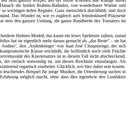
ft aus dem ganzen Körper, aus der Hüfte scheinen alle Klänge direkt
nig. Danach die beiden Brahms-Balladen, von wunderbarer Wärme und
r so wichtigen tiefen Register. Ganz menschlich durchfühlt, und doch
tand. Das Wunder ist, wie es zugleich aufs feinstrukturell Präziseste
hat stets den ganzen Umfang, die ganze Bandbreite des Tonsatzes im
scheidene Hohner-Modell, das kaum ein leises Spektrum zulässt, zumal
llos hat sie eigentlich mehr daraus gemacht als „das Beste“ – sie hat
ro Andino’, den ‚Andenkrieger’ von Juan José Chuquisengo, der sich
ompositorische Klasse erschließt, die hoffentlich noch viele Früchte
virtuosität des Klaviersatzes ist in diesem Fall nicht abschreckend,
 der einfach notwendig ist, um diesen Reichtum einzufangen. Als
nierend organisch erarbeitet. Glücklich, wer hier dabei sein konnte.
 leuchtendes Beispiel für junge Musiker, die Orientierung suchen in
e Erfahrung möglich macht, ohne dass dies irgendwie den Lustfaktor