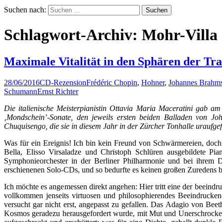
Suchen nach:
Schlagwort-Archiv: Mohr-Villa
Maximale Vitalität in den Sphären der Tr
28/06/2016
CD-Rezension
Frédéric Chopin
,
Hohner
,
Johannes Brahm
Schumann
Ernst Richter
Die italienische Meisterpianistin Ottavia Maria Maceratini gab 
‚Mondschein’-Sonate, den jeweils ersten beiden Balladen von 
Chuquisengo, die sie in diesem Jahr in der Zürcher Tonhalle uraufgef
Was für ein Ereignis! Ich bin kein Freund von Schwärmereien, doch 
Bella, Elisso Virsaladze und Christoph Schlüren ausgebildete Pi
Symphonieorchester in der Berliner Philharmonie und bei ihrem D
erschienenen Solo-CDs, und so bedurfte es keinen großen Zuredens be
Ich möchte es angemessen direkt angehen: Hier tritt eine der beeind
vollkommen jenseits virtuosen und philosophierendes Beeindrucken-W
versucht gar nicht erst, angepasst zu gefallen. Das Adagio von Beet
Kosmos geradezu herausgefordert wurde, mit Mut und Unerschrockenhe