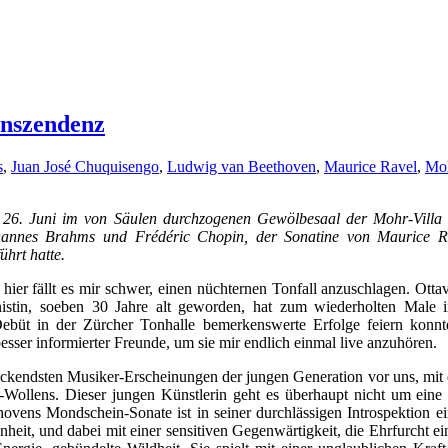
anszendenz
s
,
Juan José Chuquisengo
,
Ludwig van Beethoven
,
Maurice Ravel
,
Moh
am 26. Juni im von Säulen durchzogenen Gewölbesaal der Mohr-Vill
Johannes Brahms und Frédéric Chopin, der Sonatine von Maurice R
ührt hatte.
hier fällt es mir schwer, einen nüchternen Tonfall anzuschlagen. Ott
anistin, soeben 30 Jahre alt geworden, hat zum wiederholten Male
ebüt in der Zürcher Tonhalle bemerkenswerte Erfolge feiern konnte.
sser informierter Freunde, um sie mir endlich einmal live anzuhören.
ruckendsten Musiker-Erscheinungen der jungen Generation vor uns, mit 
ollens. Dieser jungen Künstlerin geht es überhaupt nicht um eine Ka
hovens Mondschein-Sonate ist in seiner durchlässigen Introspektion ein
it, und dabei mit einer sensitiven Gegenwärtigkeit, die Ehrfurcht e