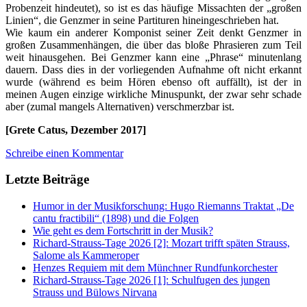
Probenzeit hindeutet), so ist es das häufige Missachten der „großen
Linien“, die Genzmer in seine Partituren hineingeschrieben hat.
Wie kaum ein anderer Komponist seiner Zeit denkt Genzmer in
großen Zusammenhängen, die über das bloße Phrasieren zum Teil
weit hinausgehen. Bei Genzmer kann eine „Phrase“ minutenlang
dauern. Dass dies in der vorliegenden Aufnahme oft nicht erkannt
wurde (während es beim Hören ebenso oft auffällt), ist der in
meinen Augen einzige wirkliche Minuspunkt, der zwar sehr schade
aber (zumal mangels Alternativen) verschmerzbar ist.
[Grete Catus, Dezember 2017]
Schreibe einen Kommentar
Letzte Beiträge
Humor in der Musikforschung: Hugo Riemanns Traktat „De
cantu fractibili“ (1898) und die Folgen
Wie geht es dem Fortschritt in der Musik?
Richard-Strauss-Tage 2026 [2]: Mozart trifft späten Strauss,
Salome als Kammeroper
Henzes Requiem mit dem Münchner Rundfunkorchester
Richard-Strauss-Tage 2026 [1]: Schulfugen des jungen
Strauss und Bülows Nirvana