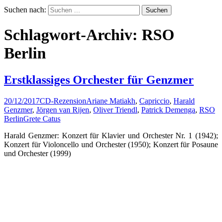
Suchen nach:
Schlagwort-Archiv: RSO
Berlin
Erstklassiges Orchester für Genzmer
20/12/2017
CD-Rezension
Ariane Matiakh
,
Capriccio
,
Harald
Genzmer
,
Jörgen van Rijen
,
Oliver Triendl
,
Patrick Demenga
,
RSO
Berlin
Grete Catus
Harald Genzmer: Konzert für Klavier und Orchester Nr. 1 (1942);
Konzert für Violoncello und Orchester (1950); Konzert für Posaune
und Orchester (1999)