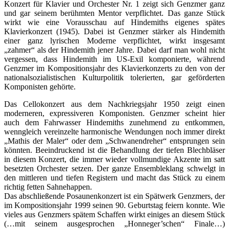
Konzert für Klavier und Orchester Nr. 1 zeigt sich Genzmer ganz
und gar seinem berühmten Mentor verpflichtet. Das ganze Stück
wirkt wie eine Vorausschau auf Hindemiths eigenes spätes
Klavierkonzert (1945). Dabei ist Genzmer stärker als Hindemith
einer ganz lyrischen Moderne verpflichtet, wirkt insgesamt
„zahmer“ als der Hindemith jener Jahre. Dabei darf man wohl nicht
vergessen, dass Hindemith im US-Exil komponierte, während
Genzmer im Kompositionsjahr des Klavierkonzerts zu den von der
nationalsozialistischen Kulturpolitik tolerierten, gar geförderten
Komponisten gehörte.
Das Cellokonzert aus dem Nachkriegsjahr 1950 zeigt einen
moderneren, expressiveren Komponisten. Genzmer scheint hier
auch dem Fahrwasser Hindemiths zunehmend zu entkommen,
wenngleich vereinzelte harmonische Wendungen noch immer direkt
„Mathis der Maler“ oder dem „Schwanendreher“ entsprungen sein
könnten. Beeindruckend ist die Behandlung der tiefen Blechbläser
in diesem Konzert, die immer wieder vollmundige Akzente im satt
besetzten Orchester setzen. Der ganze Ensembleklang schwelgt in
den mittleren und tiefen Registern und macht das Stück zu einem
richtig fetten Sahnehappen.
Das abschließende Posaunenkonzert ist ein Spätwerk Genzmers, der
im Kompositionsjahr 1999 seinen 90. Geburtstag feiern konnte. Wie
vieles aus Genzmers spätem Schaffen wirkt einiges an diesem Stück
(…mit seinem ausgesprochen „Honneger’schen“ Finale…)