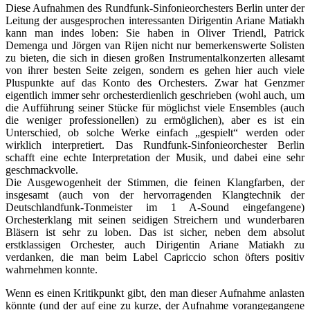
Diese Aufnahmen des Rundfunk-Sinfonieorchesters Berlin unter der
Leitung der ausgesprochen interessanten Dirigentin Ariane Matiakh
kann man indes loben: Sie haben in Oliver Triendl, Patrick
Demenga und Jörgen van Rijen nicht nur bemerkenswerte Solisten
zu bieten, die sich in diesen großen Instrumentalkonzerten allesamt
von ihrer besten Seite zeigen, sondern es gehen hier auch viele
Pluspunkte auf das Konto des Orchesters. Zwar hat Genzmer
eigentlich immer sehr orchesterdienlich geschrieben (wohl auch, um
die Aufführung seiner Stücke für möglichst viele Ensembles (auch
die weniger professionellen) zu ermöglichen), aber es ist ein
Unterschied, ob solche Werke einfach „gespielt“ werden oder
wirklich interpretiert. Das Rundfunk-Sinfonieorchester Berlin
schafft eine echte Interpretation der Musik, und dabei eine sehr
geschmackvolle.
Die Ausgewogenheit der Stimmen, die feinen Klangfarben, der
insgesamt (auch von der hervorragenden Klangtechnik der
Deutschlandfunk-Tonmeister im 1 A-Sound eingefangene)
Orchesterklang mit seinen seidigen Streichern und wunderbaren
Bläsern ist sehr zu loben. Das ist sicher, neben dem absolut
erstklassigen Orchester, auch Dirigentin Ariane Matiakh zu
verdanken, die man beim Label Capriccio schon öfters positiv
wahrnehmen konnte.
Wenn es einen Kritikpunkt gibt, den man dieser Aufnahme anlasten
könnte (und der auf eine zu kurze, der Aufnahme vorangegangene