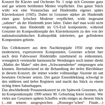
Konzert für Klavier und Orchester Nr. 1 zeigt sich Genzmer ganz
und gar seinem berühmten Mentor verpflichtet. Das ganze Stück
wirkt wie eine Vorausschau auf Hindemiths eigenes spätes
Klavierkonzert (1945). Dabei ist Genzmer stärker als Hindemith
einer ganz lyrischen Moderne verpflichtet, wirkt insgesamt
„zahmer“ als der Hindemith jener Jahre. Dabei darf man wohl nicht
vergessen, dass Hindemith im US-Exil komponierte, während
Genzmer im Kompositionsjahr des Klavierkonzerts zu den von der
nationalsozialistischen Kulturpolitik tolerierten, gar geförderten
Komponisten gehörte.
Das Cellokonzert aus dem Nachkriegsjahr 1950 zeigt einen
moderneren, expressiveren Komponisten. Genzmer scheint hier
auch dem Fahrwasser Hindemiths zunehmend zu entkommen,
wenngleich vereinzelte harmonische Wendungen noch immer direkt
„Mathis der Maler“ oder dem „Schwanendreher“ entsprungen sein
könnten. Beeindruckend ist die Behandlung der tiefen Blechbläser
in diesem Konzert, die immer wieder vollmundige Akzente im satt
besetzten Orchester setzen. Der ganze Ensembleklang schwelgt in
den mittleren und tiefen Registern und macht das Stück zu einem
richtig fetten Sahnehappen.
Das abschließende Posaunenkonzert ist ein Spätwerk Genzmers, der
im Kompositionsjahr 1999 seinen 90. Geburtstag feiern konnte. Wie
vieles aus Genzmers spätem Schaffen wirkt einiges an diesem Stück
(…mit seinem ausgesprochen „Honneger’schen“ Finale…)