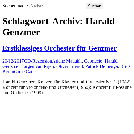
Suchen nach:
Schlagwort-Archiv: Harald
Genzmer
Erstklassiges Orchester für Genzmer
20/12/2017
CD-Rezension
Ariane Matiakh
,
Capriccio
,
Harald
Genzmer
,
Jörgen van Rijen
,
Oliver Triendl
,
Patrick Demenga
,
RSO
Berlin
Grete Catus
Harald Genzmer: Konzert für Klavier und Orchester Nr. 1 (1942);
Konzert für Violoncello und Orchester (1950); Konzert für Posaune
und Orchester (1999)