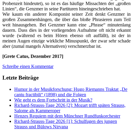
Probenzeit hindeutet), so ist es das häufige Missachten der „großen
Linien“, die Genzmer in seine Partituren hineingeschrieben hat.
Wie kaum ein anderer Komponist seiner Zeit denkt Genzmer in
großen Zusammenhängen, die über das bloße Phrasieren zum Teil
weit hinausgehen. Bei Genzmer kann eine „Phrase“ minutenlang
dauern. Dass dies in der vorliegenden Aufnahme oft nicht erkannt
wurde (während es beim Hören ebenso oft auffällt), ist der in
meinen Augen einzige wirkliche Minuspunkt, der zwar sehr schade
aber (zumal mangels Alternativen) verschmerzbar ist.
[Grete Catus, Dezember 2017]
Schreibe einen Kommentar
Letzte Beiträge
Humor in der Musikforschung: Hugo Riemanns Traktat „De
cantu fractibili“ (1898) und die Folgen
Wie geht es dem Fortschritt in der Musik?
Richard-Strauss-Tage 2026 [2]: Mozart trifft späten Strauss,
Salome als Kammeroper
Henzes Requiem mit dem Münchner Rundfunkorchester
Richard-Strauss-Tage 2026 [1]: Schulfugen des jungen
Strauss und Bülows Nirvana