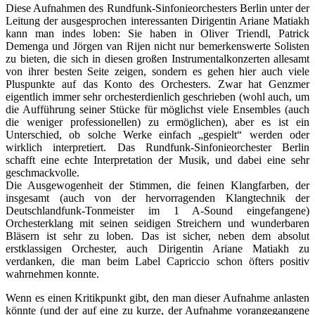
Diese Aufnahmen des Rundfunk-Sinfonieorchesters Berlin unter der
Leitung der ausgesprochen interessanten Dirigentin Ariane Matiakh
kann man indes loben: Sie haben in Oliver Triendl, Patrick
Demenga und Jörgen van Rijen nicht nur bemerkenswerte Solisten
zu bieten, die sich in diesen großen Instrumentalkonzerten allesamt
von ihrer besten Seite zeigen, sondern es gehen hier auch viele
Pluspunkte auf das Konto des Orchesters. Zwar hat Genzmer
eigentlich immer sehr orchesterdienlich geschrieben (wohl auch, um
die Aufführung seiner Stücke für möglichst viele Ensembles (auch
die weniger professionellen) zu ermöglichen), aber es ist ein
Unterschied, ob solche Werke einfach „gespielt“ werden oder
wirklich interpretiert. Das Rundfunk-Sinfonieorchester Berlin
schafft eine echte Interpretation der Musik, und dabei eine sehr
geschmackvolle.
Die Ausgewogenheit der Stimmen, die feinen Klangfarben, der
insgesamt (auch von der hervorragenden Klangtechnik der
Deutschlandfunk-Tonmeister im 1 A-Sound eingefangene)
Orchesterklang mit seinen seidigen Streichern und wunderbaren
Bläsern ist sehr zu loben. Das ist sicher, neben dem absolut
erstklassigen Orchester, auch Dirigentin Ariane Matiakh zu
verdanken, die man beim Label Capriccio schon öfters positiv
wahrnehmen konnte.
Wenn es einen Kritikpunkt gibt, den man dieser Aufnahme anlasten
könnte (und der auf eine zu kurze, der Aufnahme vorangegangene