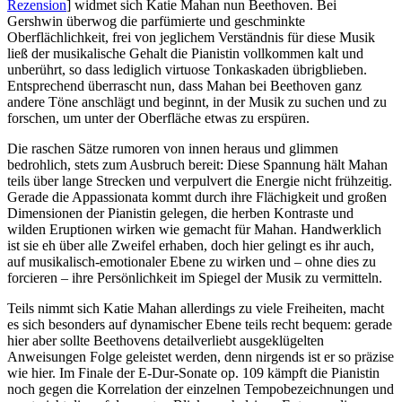
Rezension
] widmet sich Katie Mahan nun Beethoven. Bei
Gershwin überwog die parfümierte und geschminkte
Oberflächlichkeit, frei von jeglichem Verständnis für diese Musik
ließ der musikalische Gehalt die Pianistin vollkommen kalt und
unberührt, so dass lediglich virtuose Tonkaskaden übrigblieben.
Entsprechend überrascht nun, dass Mahan bei Beethoven ganz
andere Töne anschlägt und beginnt, in der Musik zu suchen und zu
forschen, um unter der Oberfläche etwas zu erspüren.
Die raschen Sätze rumoren von innen heraus und glimmen
bedrohlich, stets zum Ausbruch bereit: Diese Spannung hält Mahan
teils über lange Strecken und verpulvert die Energie nicht frühzeitig.
Gerade die Appassionata kommt durch ihre Flächigkeit und großen
Dimensionen der Pianistin gelegen, die herben Kontraste und
wilden Eruptionen wirken wie gemacht für Mahan. Handwerklich
ist sie eh über alle Zweifel erhaben, doch hier gelingt es ihr auch,
auf musikalisch-emotionaler Ebene zu wirken und – ohne dies zu
forcieren – ihre Persönlichkeit im Spiegel der Musik zu vermitteln.
Teils nimmt sich Katie Mahan allerdings zu viele Freiheiten, macht
es sich besonders auf dynamischer Ebene teils recht bequem: gerade
hier aber sollte Beethovens detailverliebt ausgeklügelten
Anweisungen Folge geleistet werden, denn nirgends ist er so präzise
wie hier. Im Finale der E-Dur-Sonate op. 109 kämpft die Pianistin
noch gegen die Korrelation der einzelnen Tempobezeichnungen und