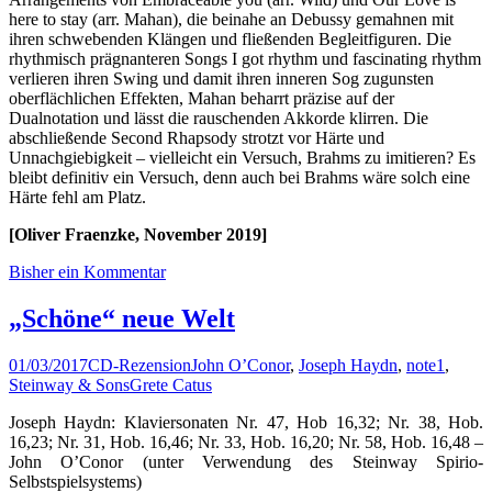
here to stay (arr. Mahan), die beinahe an Debussy gemahnen mit
ihren schwebenden Klängen und fließenden Begleitfiguren. Die
rhythmisch prägnanteren Songs I got rhythm und fascinating rhythm
verlieren ihren Swing und damit ihren inneren Sog zugunsten
oberflächlichen Effekten, Mahan beharrt präzise auf der
Dualnotation und lässt die rauschenden Akkorde klirren. Die
abschließende Second Rhapsody strotzt vor Härte und
Unnachgiebigkeit – vielleicht ein Versuch, Brahms zu imitieren? Es
bleibt definitiv ein Versuch, denn auch bei Brahms wäre solch eine
Härte fehl am Platz.
[Oliver Fraenzke, November 2019]
Bisher ein Kommentar
„Schöne“ neue Welt
01/03/2017
CD-Rezension
John O’Conor
,
Joseph Haydn
,
note1
,
Steinway & Sons
Grete Catus
Joseph Haydn: Klaviersonaten Nr. 47, Hob 16,32; Nr. 38, Hob.
16,23; Nr. 31, Hob. 16,46; Nr. 33, Hob. 16,20; Nr. 58, Hob. 16,48 –
John O’Conor (unter Verwendung des Steinway Spirio-
Selbstspielsystems)