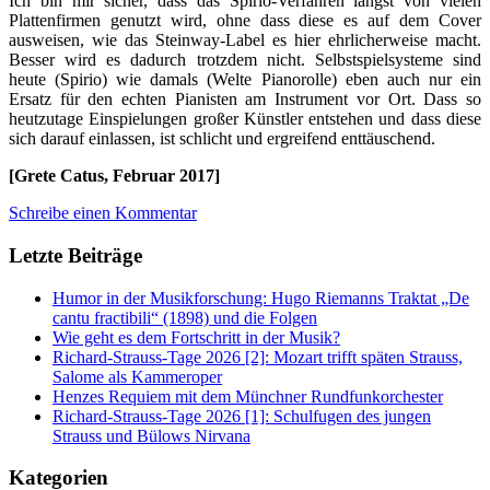
Ich bin mir sicher, dass das Spirio-Verfahren längst von vielen
Plattenfirmen genutzt wird, ohne dass diese es auf dem Cover
ausweisen, wie das Steinway-Label es hier ehrlicherweise macht.
Besser wird es dadurch trotzdem nicht. Selbstspielsysteme sind
heute (Spirio) wie damals (Welte Pianorolle) eben auch nur ein
Ersatz für den echten Pianisten am Instrument vor Ort. Dass so
heutzutage Einspielungen großer Künstler entstehen und dass diese
sich darauf einlassen, ist schlicht und ergreifend enttäuschend.
[Grete Catus, Februar 2017]
Schreibe einen Kommentar
Letzte Beiträge
Humor in der Musikforschung: Hugo Riemanns Traktat „De
cantu fractibili“ (1898) und die Folgen
Wie geht es dem Fortschritt in der Musik?
Richard-Strauss-Tage 2026 [2]: Mozart trifft späten Strauss,
Salome als Kammeroper
Henzes Requiem mit dem Münchner Rundfunkorchester
Richard-Strauss-Tage 2026 [1]: Schulfugen des jungen
Strauss und Bülows Nirvana
Kategorien