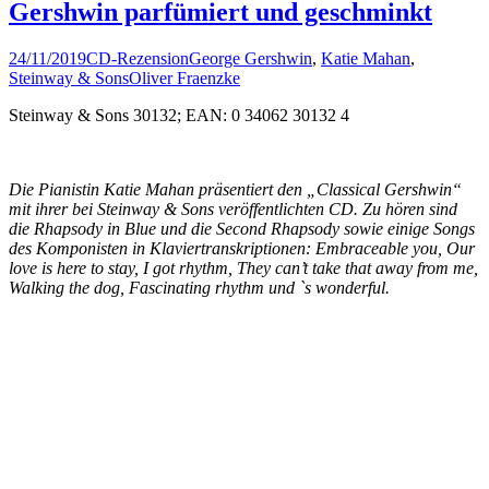
Gershwin parfümiert und geschminkt
24/11/2019
CD-Rezension
George Gershwin
,
Katie Mahan
,
Steinway & Sons
Oliver Fraenzke
Steinway & Sons 30132; EAN: 0 34062 30132 4
Die Pianistin Katie Mahan präsentiert den „Classical Gershwin“
mit ihrer bei Steinway & Sons veröffentlichten CD. Zu hören sind
die Rhapsody in Blue und die Second Rhapsody sowie einige Songs
des Komponisten in Klaviertranskriptionen: Embraceable you, Our
love is here to stay, I got rhythm, They can’t take that away from me,
Walking the dog, Fascinating rhythm und `s wonderful.