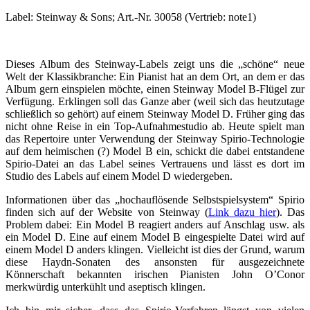
Label: Steinway & Sons; Art.-Nr. 30058 (Vertrieb: note1)
Dieses Album des Steinway-Labels zeigt uns die „schöne“ neue
Welt der Klassikbranche: Ein Pianist hat an dem Ort, an dem er das
Album gern einspielen möchte, einen Steinway Model B-Flügel zur
Verfügung. Erklingen soll das Ganze aber (weil sich das heutzutage
schließlich so gehört) auf einem Steinway Model D. Früher ging das
nicht ohne Reise in ein Top-Aufnahmestudio ab. Heute spielt man
das Repertoire unter Verwendung der Steinway Spirio-Technologie
auf dem heimischen (?) Model B ein, schickt die dabei entstandene
Spirio-Datei an das Label seines Vertrauens und lässt es dort im
Studio des Labels auf einem Model D wiedergeben.
Informationen über das „hochauflösende Selbstspielsystem“ Spirio
finden sich auf der Website von Steinway (
Link dazu hier
). Das
Problem dabei: Ein Model B reagiert anders auf Anschlag usw. als
ein Model D. Eine auf einem Model B eingespielte Datei wird auf
einem Model D anders klingen. Vielleicht ist dies der Grund, warum
diese Haydn-Sonaten des ansonsten für ausgezeichnete
Könnerschaft bekannten irischen Pianisten John O’Conor
merkwürdig unterkühlt und aseptisch klingen.