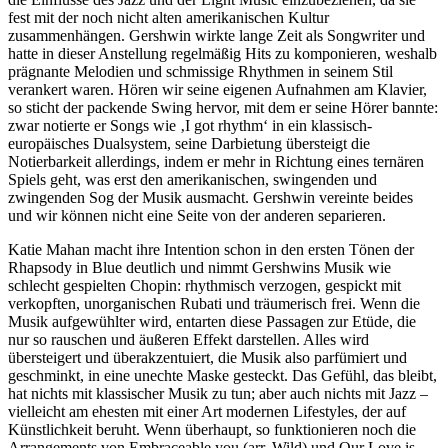
fest mit der noch nicht alten amerikanischen Kultur
zusammenhängen. Gershwin wirkte lange Zeit als Songwriter und
hatte in dieser Anstellung regelmäßig Hits zu komponieren, weshalb
prägnante Melodien und schmissige Rhythmen in seinem Stil
verankert waren. Hören wir seine eigenen Aufnahmen am Klavier,
so sticht der packende Swing hervor, mit dem er seine Hörer bannte:
zwar notierte er Songs wie ‚I got rhythm‘ in ein klassisch-
europäisches Dualsystem, seine Darbietung übersteigt die
Notierbarkeit allerdings, indem er mehr in Richtung eines ternären
Spiels geht, was erst den amerikanischen, swingenden und
zwingenden Sog der Musik ausmacht. Gershwin vereinte beides
und wir können nicht eine Seite von der anderen separieren.
Katie Mahan macht ihre Intention schon in den ersten Tönen der
Rhapsody in Blue deutlich und nimmt Gershwins Musik wie
schlecht gespielten Chopin: rhythmisch verzogen, gespickt mit
verkopften, unorganischen Rubati und träumerisch frei. Wenn die
Musik aufgewühlter wird, entarten diese Passagen zur Etüde, die
nur so rauschen und äußeren Effekt darstellen. Alles wird
übersteigert und überakzentuiert, die Musik also parfümiert und
geschminkt, in eine unechte Maske gesteckt. Das Gefühl, das bleibt,
hat nichts mit klassischer Musik zu tun; aber auch nichts mit Jazz –
vielleicht am ehesten mit einer Art modernen Lifestyles, der auf
Künstlichkeit beruht. Wenn überhaupt, so funktionieren noch die
Arrangements von Embraceable you (arr. Wild) und Our Love is