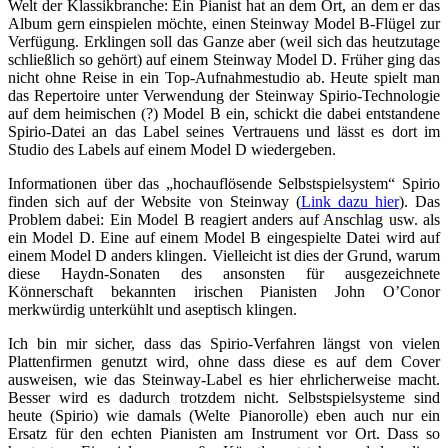
Welt der Klassikbranche: Ein Pianist hat an dem Ort, an dem er das
Album gern einspielen möchte, einen Steinway Model B-Flügel zur
Verfügung. Erklingen soll das Ganze aber (weil sich das heutzutage
schließlich so gehört) auf einem Steinway Model D. Früher ging das
nicht ohne Reise in ein Top-Aufnahmestudio ab. Heute spielt man
das Repertoire unter Verwendung der Steinway Spirio-Technologie
auf dem heimischen (?) Model B ein, schickt die dabei entstandene
Spirio-Datei an das Label seines Vertrauens und lässt es dort im
Studio des Labels auf einem Model D wiedergeben.
Informationen über das „hochauflösende Selbstspielsystem“ Spirio
finden sich auf der Website von Steinway (
Link dazu hier
). Das
Problem dabei: Ein Model B reagiert anders auf Anschlag usw. als
ein Model D. Eine auf einem Model B eingespielte Datei wird auf
einem Model D anders klingen. Vielleicht ist dies der Grund, warum
diese Haydn-Sonaten des ansonsten für ausgezeichnete
Könnerschaft bekannten irischen Pianisten John O’Conor
merkwürdig unterkühlt und aseptisch klingen.
Ich bin mir sicher, dass das Spirio-Verfahren längst von vielen
Plattenfirmen genutzt wird, ohne dass diese es auf dem Cover
ausweisen, wie das Steinway-Label es hier ehrlicherweise macht.
Besser wird es dadurch trotzdem nicht. Selbstspielsysteme sind
heute (Spirio) wie damals (Welte Pianorolle) eben auch nur ein
Ersatz für den echten Pianisten am Instrument vor Ort. Dass so