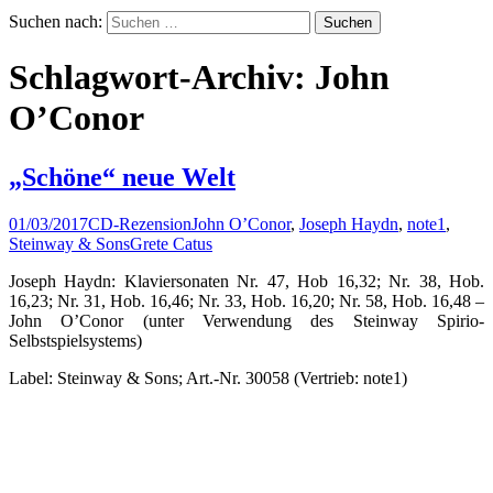
Suchen nach:
Schlagwort-Archiv: John
O’Conor
„Schöne“ neue Welt
01/03/2017
CD-Rezension
John O’Conor
,
Joseph Haydn
,
note1
,
Steinway & Sons
Grete Catus
Joseph Haydn: Klaviersonaten Nr. 47, Hob 16,32; Nr. 38, Hob.
16,23; Nr. 31, Hob. 16,46; Nr. 33, Hob. 16,20; Nr. 58, Hob. 16,48 –
John O’Conor (unter Verwendung des Steinway Spirio-
Selbstspielsystems)
Label: Steinway & Sons; Art.-Nr. 30058 (Vertrieb: note1)