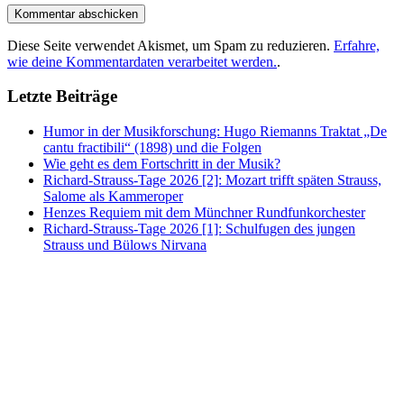
Diese Seite verwendet Akismet, um Spam zu reduzieren.
Erfahre,
wie deine Kommentardaten verarbeitet werden.
.
Letzte Beiträge
Humor in der Musikforschung: Hugo Riemanns Traktat „De
cantu fractibili“ (1898) und die Folgen
Wie geht es dem Fortschritt in der Musik?
Richard-Strauss-Tage 2026 [2]: Mozart trifft späten Strauss,
Salome als Kammeroper
Henzes Requiem mit dem Münchner Rundfunkorchester
Richard-Strauss-Tage 2026 [1]: Schulfugen des jungen
Strauss und Bülows Nirvana