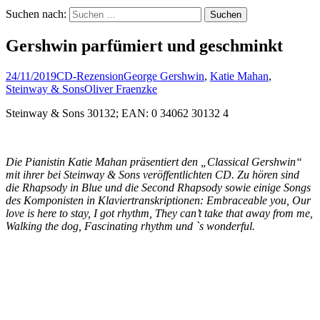
Suchen nach:
Gershwin parfümiert und geschminkt
24/11/2019
CD-Rezension
George Gershwin
,
Katie Mahan
,
Steinway & Sons
Oliver Fraenzke
Steinway & Sons 30132; EAN: 0 34062 30132 4
Die Pianistin Katie Mahan präsentiert den „Classical Gershwin“
mit ihrer bei Steinway & Sons veröffentlichten CD. Zu hören sind
die Rhapsody in Blue und die Second Rhapsody sowie einige Songs
des Komponisten in Klaviertranskriptionen: Embraceable you, Our
love is here to stay, I got rhythm, They can’t take that away from me,
Walking the dog, Fascinating rhythm und `s wonderful.