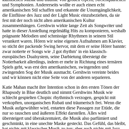
und Symphonien. Andererseits wollte er auch einen echt
amerikanischen Stil schaffen und erkannte die Unumgänglichkeit,
die Einflüsse des Jazz und der Light Music einzubeziehen, da sie
fest mit der noch nicht alten amerikanischen Kultur
zusammenhängen. Gershwin wirkte lange Zeit als Songwriter und
hatte in dieser Anstellung regelmäßig Hits zu komponieren, weshalb
prägnante Melodien und schmissige Rhythmen in seinem Stil
verankert waren. Hören wir seine eigenen Aufnahmen am Klavier,
so sticht der packende Swing hervor, mit dem er seine Hörer bannte:
zwar notierte er Songs wie ‚I got rhythm‘ in ein klassisch-
europäisches Dualsystem, seine Darbietung übersteigt die
Notierbarkeit allerdings, indem er mehr in Richtung eines ternären
Spiels geht, was erst den amerikanischen, swingenden und
zwingenden Sog der Musik ausmacht. Gershwin vereinte beides
und wir können nicht eine Seite von der anderen separieren.
Katie Mahan macht ihre Intention schon in den ersten Tönen der
Rhapsody in Blue deutlich und nimmt Gershwins Musik wie
schlecht gespielten Chopin: rhythmisch verzogen, gespickt mit
verkopften, unorganischen Rubati und träumerisch frei. Wenn die
Musik aufgewühlter wird, entarten diese Passagen zur Etüde, die
nur so rauschen und äußeren Effekt darstellen. Alles wird
übersteigert und überakzentuiert, die Musik also parfümiert und
geschminkt, in eine unechte Maske gesteckt. Das Gefühl, das bleibt,
hat nichts mit klassischer Musik zu tun; aber auch nichts mit Jazz –