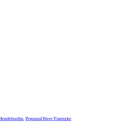
Mendelssohn
,
Pegasus
Oliver Fraenzke