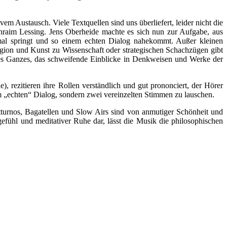
m Austausch. Viele Textquellen sind uns überliefert, leider nicht die
aim Lessing. Jens Oberheide machte es sich nun zur Aufgabe, aus
inmal springt und so einem echten Dialog nahekommt. Außer kleinen
gion und Kunst zu Wissenschaft oder strategischen Schachzügen gibt
ges Ganzes, das schweifende Einblicke in Denkweisen und Werke der
, rezitieren ihre Rollen verständlich und gut prononciert, der Hörer
m „echten“ Dialog, sondern zwei vereinzelten Stimmen zu lauschen.
turnos, Bagatellen und Slow Airs sind von anmutiger Schönheit und
efühl und meditativer Ruhe dar, lässt die Musik die philosophischen