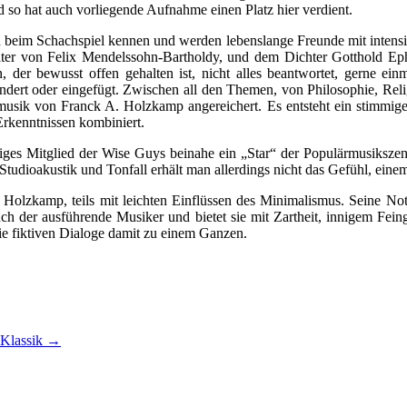
d so hat auch vorliegende Aufnahme einen Platz hier verdient.
 beim Schachspiel kennen und werden lebenslange Freunde mit intensive
r von Felix Mendelssohn-Bartholdy, und dem Dichter Gotthold Ephr
 der bewusst offen gehalten ist, nicht alles beantwortet, gerne e
ndert oder eingefügt. Zwischen all den Themen, von Philosophie, Reli
musik von Franck A. Holzkamp angereichert. Es entsteht ein stimmi
Erkenntnissen kombiniert.
iges Mitglied der Wise Guys beinahe ein „Star“ der Populärmusikszene)
udioakustik und Tonfall erhält man allerdings nicht das Gefühl, eine
olzkamp, teils mit leichten Einflüssen des Minimalismus. Seine Not
ch der ausführende Musiker und bietet sie mit Zartheit, innigem Feing
ie fiktiven Dialoge damit zu einem Ganzen.
 Klassik
→