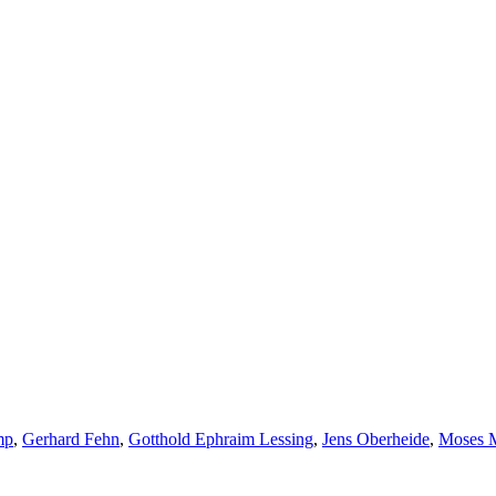
mp
,
Gerhard Fehn
,
Gotthold Ephraim Lessing
,
Jens Oberheide
,
Moses 