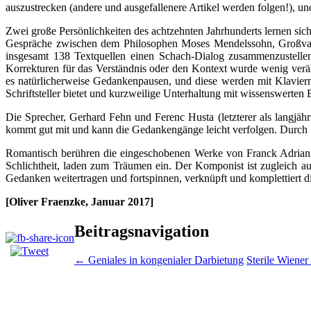
auszustrecken (andere und ausgefallenere Artikel werden folgen!), un
Zwei große Persönlichkeiten des achtzehnten Jahrhunderts lernen sich
Gespräche zwischen dem Philosophen Moses Mendelssohn, Großvate
insgesamt 138 Textquellen einen Schach-Dialog zusammenzustellen,
Korrekturen für das Verständnis oder den Kontext wurde wenig verä
es natürlicherweise Gedankenpausen, und diese werden mit Klavier
Schriftsteller bietet und kurzweilige Unterhaltung mit wissenswerten 
Die Sprecher, Gerhard Fehn und Ferenc Husta (letzterer als langjähr
kommt gut mit und kann die Gedankengänge leicht verfolgen. Durch St
Romantisch berühren die eingeschobenen Werke von Franck Adrian H
Schlichtheit, laden zum Träumen ein. Der Komponist ist zugleich au
Gedanken weitertragen und fortspinnen, verknüpft und komplettiert d
[Oliver Fraenzke, Januar 2017]
Beitragsnavigation
←
Geniales in kongenialer Darbietung
Sterile Wiener