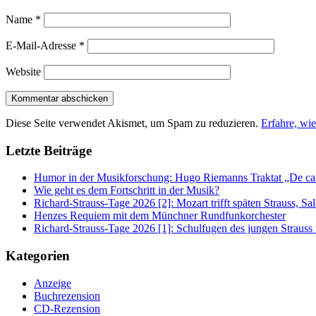
Name
*
E-Mail-Adresse
*
Website
Diese Seite verwendet Akismet, um Spam zu reduzieren.
Erfahre, wi
Letzte Beiträge
Humor in der Musikforschung: Hugo Riemanns Traktat „De cant
Wie geht es dem Fortschritt in der Musik?
Richard-Strauss-Tage 2026 [2]: Mozart trifft späten Strauss, 
Henzes Requiem mit dem Münchner Rundfunkorchester
Richard-Strauss-Tage 2026 [1]: Schulfugen des jungen Straus
Kategorien
Anzeige
Buchrezension
CD-Rezension