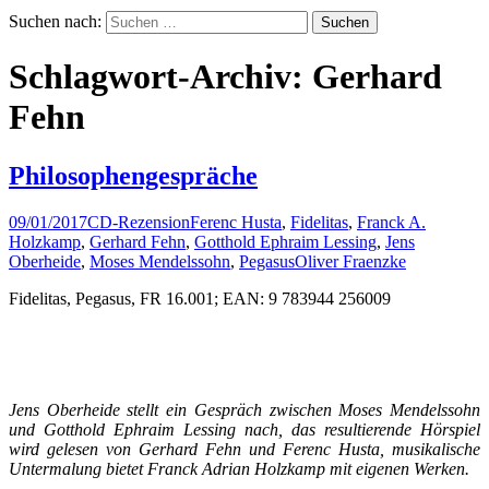
Suchen nach:
Schlagwort-Archiv: Gerhard
Fehn
Philosophengespräche
09/01/2017
CD-Rezension
Ferenc Husta
,
Fidelitas
,
Franck A.
Holzkamp
,
Gerhard Fehn
,
Gotthold Ephraim Lessing
,
Jens
Oberheide
,
Moses Mendelssohn
,
Pegasus
Oliver Fraenzke
Fidelitas, Pegasus, FR 16.001; EAN: 9 783944 256009
Jens Oberheide stellt ein Gespräch zwischen Moses Mendelssohn
und Gotthold Ephraim Lessing nach, das resultierende Hörspiel
wird gelesen von Gerhard Fehn und Ferenc Husta, musikalische
Untermalung bietet Franck Adrian Holzkamp mit eigenen Werken.