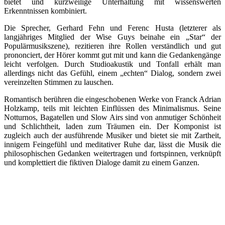
bietet und kurzweilige Unterhaltung mit wissenswerten
Erkenntnissen kombiniert.
Die Sprecher, Gerhard Fehn und Ferenc Husta (letzterer als
langjähriges Mitglied der Wise Guys beinahe ein „Star“ der
Populärmusikszene), rezitieren ihre Rollen verständlich und gut
prononciert, der Hörer kommt gut mit und kann die Gedankengänge
leicht verfolgen. Durch Studioakustik und Tonfall erhält man
allerdings nicht das Gefühl, einem „echten“ Dialog, sondern zwei
vereinzelten Stimmen zu lauschen.
Romantisch berühren die eingeschobenen Werke von Franck Adrian
Holzkamp, teils mit leichten Einflüssen des Minimalismus. Seine
Notturnos, Bagatellen und Slow Airs sind von anmutiger Schönheit
und Schlichtheit, laden zum Träumen ein. Der Komponist ist
zugleich auch der ausführende Musiker und bietet sie mit Zartheit,
innigem Feingefühl und meditativer Ruhe dar, lässt die Musik die
philosophischen Gedanken weitertragen und fortspinnen, verknüpft
und komplettiert die fiktiven Dialoge damit zu einem Ganzen.