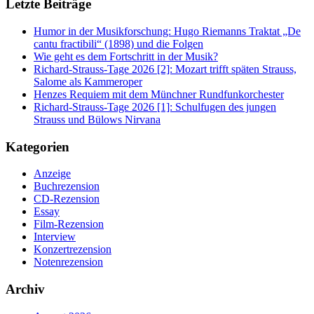
Letzte Beiträge
Humor in der Musikforschung: Hugo Riemanns Traktat „De
cantu fractibili“ (1898) und die Folgen
Wie geht es dem Fortschritt in der Musik?
Richard-Strauss-Tage 2026 [2]: Mozart trifft späten Strauss,
Salome als Kammeroper
Henzes Requiem mit dem Münchner Rundfunkorchester
Richard-Strauss-Tage 2026 [1]: Schulfugen des jungen
Strauss und Bülows Nirvana
Kategorien
Anzeige
Buchrezension
CD-Rezension
Essay
Film-Rezension
Interview
Konzertrezension
Notenrezension
Archiv