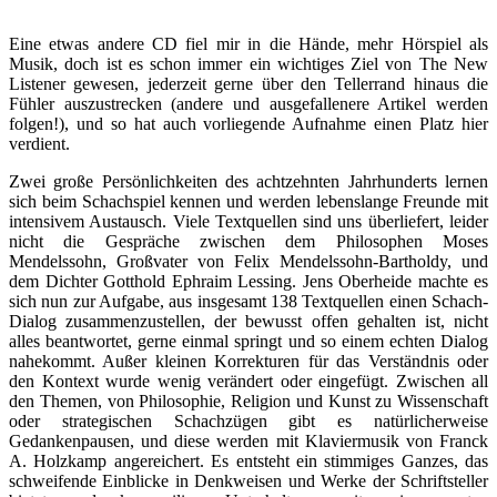
Eine etwas andere CD fiel mir in die Hände, mehr Hörspiel als
Musik, doch ist es schon immer ein wichtiges Ziel von The New
Listener gewesen, jederzeit gerne über den Tellerrand hinaus die
Fühler auszustrecken (andere und ausgefallenere Artikel werden
folgen!), und so hat auch vorliegende Aufnahme einen Platz hier
verdient.
Zwei große Persönlichkeiten des achtzehnten Jahrhunderts lernen
sich beim Schachspiel kennen und werden lebenslange Freunde mit
intensivem Austausch. Viele Textquellen sind uns überliefert, leider
nicht die Gespräche zwischen dem Philosophen Moses
Mendelssohn, Großvater von Felix Mendelssohn-Bartholdy, und
dem Dichter Gotthold Ephraim Lessing. Jens Oberheide machte es
sich nun zur Aufgabe, aus insgesamt 138 Textquellen einen Schach-
Dialog zusammenzustellen, der bewusst offen gehalten ist, nicht
alles beantwortet, gerne einmal springt und so einem echten Dialog
nahekommt. Außer kleinen Korrekturen für das Verständnis oder
den Kontext wurde wenig verändert oder eingefügt. Zwischen all
den Themen, von Philosophie, Religion und Kunst zu Wissenschaft
oder strategischen Schachzügen gibt es natürlicherweise
Gedankenpausen, und diese werden mit Klaviermusik von Franck
A. Holzkamp angereichert. Es entsteht ein stimmiges Ganzes, das
schweifende Einblicke in Denkweisen und Werke der Schriftsteller