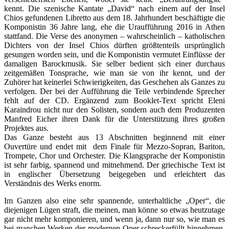
kennt. Die szenische Kantate „David“ nach einem auf der Insel
Chios gefundenen Libretto aus dem 18. Jahrhundert beschäftigte die
Komponistin 36 Jahre lang, ehe die Uraufführung 2016 in Athen
stattfand. Die Verse des anonymen – wahrscheinlich – katholischen
Dichters von der Insel Chios dürften größtenteils ursprünglich
gesungen worden sein, und die Komponistin vermutet Einflüsse der
damaligen Barockmusik. Sie selber bedient sich einer durchaus
zeitgemäßen Tonsprache, wie man sie von ihr kennt, und der
Zuhörer hat keinerlei Schwierigkeiten, das Geschehen als Ganzes zu
verfolgen. Der bei der Aufführung die Teile verbindende Sprecher
fehlt auf der CD. Ergänzend zum Booklet-Text spricht Eleni
Karaindrou nicht nur den Solisten, sondern auch dem Produzenten
Manfred Eicher ihren Dank für die Unterstützung ihres großen
Projektes aus.
Das Ganze besteht aus 13 Abschnitten beginnend mit einer
Ouvertüre und endet mit dem Finale für Mezzo-Sopran, Bariton,
Trompete, Chor und Orchester. Die Klangsprache der Komponistin
ist sehr farbig, spannend und mitnehmend. Der griechische Text ist
in englischer Übersetzung beigegeben und erleichtert das
Verständnis des Werks enorm.
Im Ganzen also eine sehr spannende, unterhaltliche „Oper“, die
diejenigen Lügen straft, die meinen, man könne so etwas heutzutage
gar nicht mehr komponieren, und wenn ja, dann nur so, wie man es
bei manchen Werken der modernen Oper schreckerfüllt hinnehmen