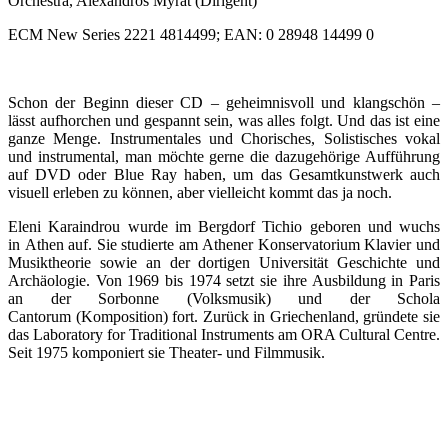
Orchestra, Alexandros Myrat (Dirigent)
ECM New Series 2221 4814499; EAN: 0 28948 14499 0
Schon der Beginn dieser CD – geheimnisvoll und klangschön –
lässt aufhorchen und gespannt sein, was alles folgt. Und das ist eine
ganze Menge. Instrumentales und Chorisches, Solistisches vokal
und instrumental, man möchte gerne die dazugehörige Aufführung
auf DVD oder Blue Ray haben, um das Gesamtkunstwerk auch
visuell erleben zu können, aber vielleicht kommt das ja noch.
Eleni Karaindrou wurde im Bergdorf Tichio geboren und wuchs
in Athen auf. Sie studierte am Athener Konservatorium Klavier und
Musiktheorie sowie an der dortigen Universität Geschichte und
Archäologie. Von 1969 bis 1974 setzt sie ihre Ausbildung in Paris
an der Sorbonne (Volksmusik) und der Schola
Cantorum (Komposition) fort. Zurück in Griechenland, gründete sie
das Laboratory for Traditional Instruments am ORA Cultural Centre.
Seit 1975 komponiert sie Theater- und Filmmusik.