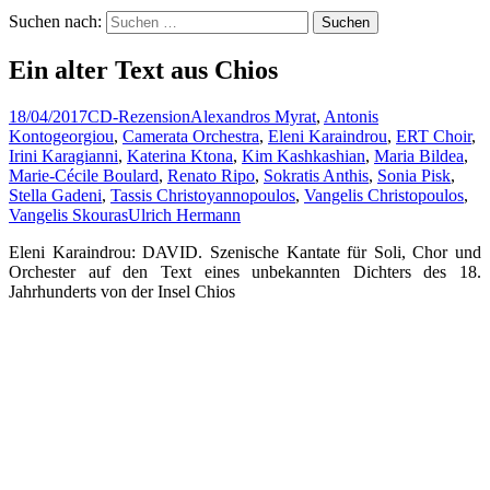
Suchen nach:
Ein alter Text aus Chios
18/04/2017
CD-Rezension
Alexandros Myrat
,
Antonis
Kontogeorgiou
,
Camerata Orchestra
,
Eleni Karaindrou
,
ERT Choir
,
Irini Karagianni
,
Katerina Ktona
,
Kim Kashkashian
,
Maria Bildea
,
Marie-Cécile Boulard
,
Renato Ripo
,
Sokratis Anthis
,
Sonia Pisk
,
Stella Gadeni
,
Tassis Christoyannopoulos
,
Vangelis Christopoulos
,
Vangelis Skouras
Ulrich Hermann
Eleni Karaindrou: DAVID. Szenische Kantate für Soli, Chor und
Orchester auf den Text eines unbekannten Dichters des 18.
Jahrhunderts von der Insel Chios