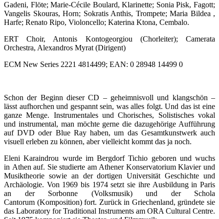
Gadeni, Flöte; Marie-Cécile Boulard, Klarinette; Sonia Pisk, Fagott;
Vangelis Skouras, Horn; Sokratis Anthis, Trompete; Maria Bildea ,
Harfe; Renato Ripo, Violoncello; Katerina Ktona, Cembalo.
ERT Choir, Antonis Kontogeorgiou (Chorleiter); Camerata
Orchestra, Alexandros Myrat (Dirigent)
ECM New Series 2221 4814499; EAN: 0 28948 14499 0
Schon der Beginn dieser CD – geheimnisvoll und klangschön –
lässt aufhorchen und gespannt sein, was alles folgt. Und das ist eine
ganze Menge. Instrumentales und Chorisches, Solistisches vokal
und instrumental, man möchte gerne die dazugehörige Aufführung
auf DVD oder Blue Ray haben, um das Gesamtkunstwerk auch
visuell erleben zu können, aber vielleicht kommt das ja noch.
Eleni Karaindrou wurde im Bergdorf Tichio geboren und wuchs
in Athen auf. Sie studierte am Athener Konservatorium Klavier und
Musiktheorie sowie an der dortigen Universität Geschichte und
Archäologie. Von 1969 bis 1974 setzt sie ihre Ausbildung in Paris
an der Sorbonne (Volksmusik) und der Schola
Cantorum (Komposition) fort. Zurück in Griechenland, gründete sie
das Laboratory for Traditional Instruments am ORA Cultural Centre.