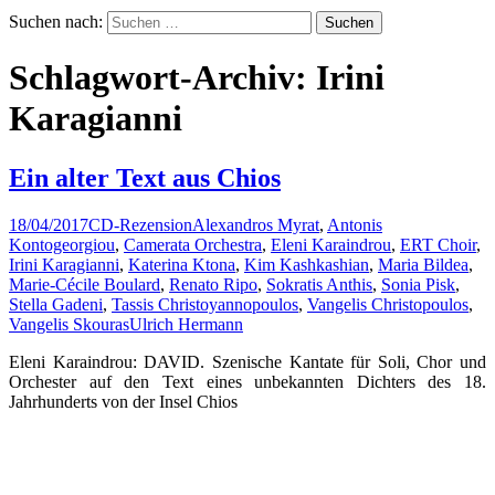
Suchen nach:
Schlagwort-Archiv: Irini
Karagianni
Ein alter Text aus Chios
18/04/2017
CD-Rezension
Alexandros Myrat
,
Antonis
Kontogeorgiou
,
Camerata Orchestra
,
Eleni Karaindrou
,
ERT Choir
,
Irini Karagianni
,
Katerina Ktona
,
Kim Kashkashian
,
Maria Bildea
,
Marie-Cécile Boulard
,
Renato Ripo
,
Sokratis Anthis
,
Sonia Pisk
,
Stella Gadeni
,
Tassis Christoyannopoulos
,
Vangelis Christopoulos
,
Vangelis Skouras
Ulrich Hermann
Eleni Karaindrou: DAVID. Szenische Kantate für Soli, Chor und
Orchester auf den Text eines unbekannten Dichters des 18.
Jahrhunderts von der Insel Chios