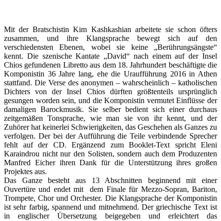
Mit der Bratschistin Kim Kashkashian arbeitete sie schon öfters
zusammen, und ihre Klangsprache bewegt sich auf den
verschiedensten Ebenen, wobei sie keine „Berührungsängste“
kennt. Die szenische Kantate „David“ nach einem auf der Insel
Chios gefundenen Libretto aus dem 18. Jahrhundert beschäftigte die
Komponistin 36 Jahre lang, ehe die Uraufführung 2016 in Athen
stattfand. Die Verse des anonymen – wahrscheinlich – katholischen
Dichters von der Insel Chios dürften größtenteils ursprünglich
gesungen worden sein, und die Komponistin vermutet Einflüsse der
damaligen Barockmusik. Sie selber bedient sich einer durchaus
zeitgemäßen Tonsprache, wie man sie von ihr kennt, und der
Zuhörer hat keinerlei Schwierigkeiten, das Geschehen als Ganzes zu
verfolgen. Der bei der Aufführung die Teile verbindende Sprecher
fehlt auf der CD. Ergänzend zum Booklet-Text spricht Eleni
Karaindrou nicht nur den Solisten, sondern auch dem Produzenten
Manfred Eicher ihren Dank für die Unterstützung ihres großen
Projektes aus.
Das Ganze besteht aus 13 Abschnitten beginnend mit einer
Ouvertüre und endet mit dem Finale für Mezzo-Sopran, Bariton,
Trompete, Chor und Orchester. Die Klangsprache der Komponistin
ist sehr farbig, spannend und mitnehmend. Der griechische Text ist
in englischer Übersetzung beigegeben und erleichtert das