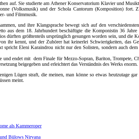
en auf. Sie studierte am Athener Konservatorium Klavier und Musikth
bonne (Volksmusik) und der Schola Cantorum (Komposition) fort. Zur
er- und Filmmusik.
zusammen, und ihre Klangsprache bewegt sich auf den verschiedenste
to aus dem 18. Jahrhundert beschäftigte die Komponistin 36 Jahre 
ios dürften größtenteils ursprünglich gesungen worden sein, und die K
on ihr kennt, und der Zuhörer hat keinerlei Schwierigkeiten, das G
 spricht Eleni Karaindrou nicht nur den Solisten, sondern auch dem
e und endet mit dem Finale für Mezzo-Sopran, Bariton, Trompete, Cho
rsetzung beigegeben und erleichtert das Verständnis des Werks enorm.
ejenigen Lügen straft, die meinen, man könne so etwas heutzutage ga
üssen meint.
Salome als Kammeroper
s und Bülows Nirvana