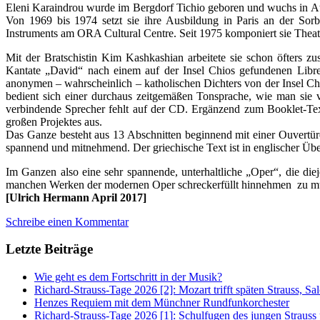
Eleni Karaindrou wurde im Bergdorf Tichio geboren und wuchs in Ath
Von 1969 bis 1974 setzt sie ihre Ausbildung in Paris an der Sor
Instruments am ORA Cultural Centre. Seit 1975 komponiert sie Theat
Mit der Bratschistin Kim Kashkashian arbeitete sie schon öfters 
Kantate „David“ nach einem auf der Insel Chios gefundenen Libret
anonymen – wahrscheinlich – katholischen Dichters von der Insel Ch
bedient sich einer durchaus zeitgemäßen Tonsprache, wie man sie v
verbindende Sprecher fehlt auf der CD. Ergänzend zum Booklet-Text
großen Projektes aus.
Das Ganze besteht aus 13 Abschnitten beginnend mit einer Ouvertür
spannend und mitnehmend. Der griechische Text ist in englischer Übe
Im Ganzen also eine sehr spannende, unterhaltliche „Oper“, die di
manchen Werken der modernen Oper schreckerfüllt hinnehmen zu m
[Ulrich Hermann April 2017]
Schreibe einen Kommentar
Letzte Beiträge
Wie geht es dem Fortschritt in der Musik?
Richard-Strauss-Tage 2026 [2]: Mozart trifft späten Strauss, 
Henzes Requiem mit dem Münchner Rundfunkorchester
Richard-Strauss-Tage 2026 [1]: Schulfugen des jungen Straus