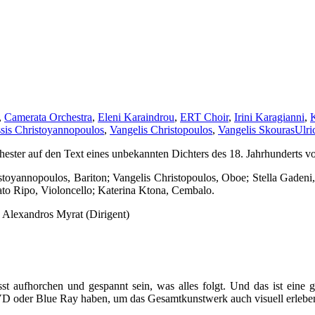
,
Camerata Orchestra
,
Eleni Karaindrou
,
ERT Choir
,
Irini Karagianni
,
K
sis Christoyannopoulos
,
Vangelis Christopoulos
,
Vangelis Skouras
Ulr
ster auf den Text eines unbekannten Dichters des 18. Jahrhunderts vo
toyannopoulos, Bariton; Vangelis Christopoulos, Oboe; Stella Gadeni, F
ato Ripo, Violoncello; Katerina Ktona, Cembalo.
 Alexandros Myrat (Dirigent)
t aufhorchen und gespannt sein, was alles folgt. Und das ist eine g
D oder Blue Ray haben, um das Gesamtkunstwerk auch visuell erleben 