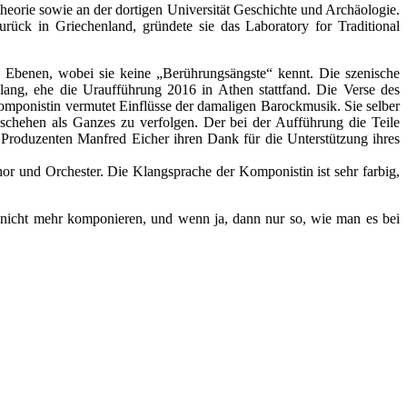
eorie sowie an der dortigen Universität Geschichte und Archäologie.
ück in Griechenland, gründete sie das Laboratory for Traditional
n Ebenen, wobei sie keine „Berührungsängste“ kennt. Die szenische
lang, ehe die Uraufführung 2016 in Athen stattfand. Die Verse des
omponistin vermutet Einflüsse der damaligen Barockmusik. Sie selber
eschehen als Ganzes zu verfolgen. Der bei der Aufführung die Teile
 Produzenten Manfred Eicher ihren Dank für die Unterstützung ihres
r und Orchester. Die Klangsprache der Komponistin ist sehr farbig,
r nicht mehr komponieren, und wenn ja, dann nur so, wie man es bei