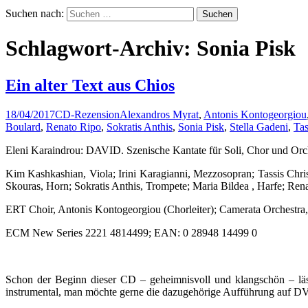
Suchen nach:
Schlagwort-Archiv: Sonia Pisk
Ein alter Text aus Chios
18/04/2017
CD-Rezension
Alexandros Myrat
,
Antonis Kontogeorgiou
Boulard
,
Renato Ripo
,
Sokratis Anthis
,
Sonia Pisk
,
Stella Gadeni
,
Tas
Eleni Karaindrou: DAVID. Szenische Kantate für Soli, Chor und Orche
Kim Kashkashian, Viola; Irini Karagianni, Mezzosopran; Tassis Chris
Skouras, Horn; Sokratis Anthis, Trompete; Maria Bildea , Harfe; Ren
ERT Choir, Antonis Kontogeorgiou (Chorleiter); Camerata Orchestra,
ECM New Series 2221 4814499; EAN: 0 28948 14499 0
Schon der Beginn dieser CD – geheimnisvoll und klangschön – läss
instrumental, man möchte gerne die dazugehörige Aufführung auf DV