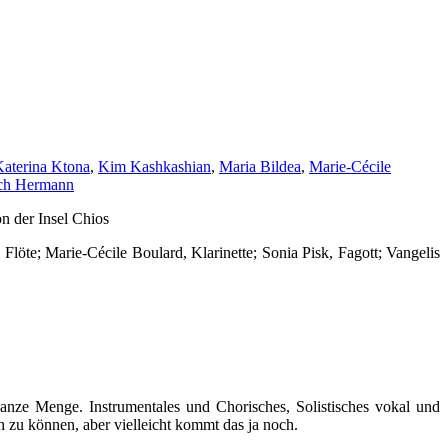
aterina Ktona
,
Kim Kashkashian
,
Maria Bildea
,
Marie-Cécile
ich Hermann
n der Insel Chios
löte; Marie-Cécile Boulard, Klarinette; Sonia Pisk, Fagott; Vangelis
anze Menge. Instrumentales und Chorisches, Solistisches vokal und
zu können, aber vielleicht kommt das ja noch.