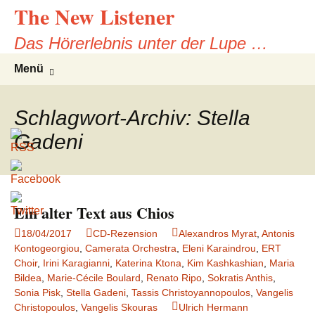
The New Listener
Zum
Inhalt
Das Hörerlebnis unter der Lupe …
springen
Suchen
Menü
nach:
Schlagwort-Archiv: Stella
Gadeni
Ein alter Text aus Chios
18/04/2017
CD-Rezension
Alexandros Myrat
,
Antonis
Kontogeorgiou
,
Camerata Orchestra
,
Eleni Karaindrou
,
ERT
Choir
,
Irini Karagianni
,
Katerina Ktona
,
Kim Kashkashian
,
Maria
Bildea
,
Marie-Cécile Boulard
,
Renato Ripo
,
Sokratis Anthis
,
Sonia Pisk
,
Stella Gadeni
,
Tassis Christoyannopoulos
,
Vangelis
Christopoulos
,
Vangelis Skouras
Ulrich Hermann