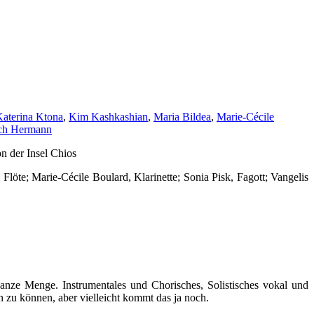
aterina Ktona
,
Kim Kashkashian
,
Maria Bildea
,
Marie-Cécile
ich Hermann
n der Insel Chios
löte; Marie-Cécile Boulard, Klarinette; Sonia Pisk, Fagott; Vangelis
anze Menge. Instrumentales und Chorisches, Solistisches vokal und
zu können, aber vielleicht kommt das ja noch.