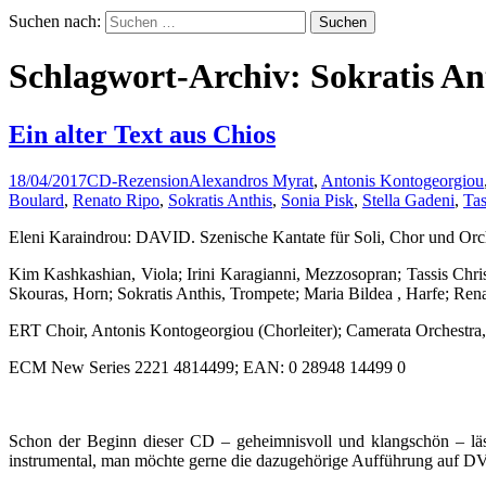
Suchen nach:
Schlagwort-Archiv: Sokratis An
Ein alter Text aus Chios
18/04/2017
CD-Rezension
Alexandros Myrat
,
Antonis Kontogeorgiou
Boulard
,
Renato Ripo
,
Sokratis Anthis
,
Sonia Pisk
,
Stella Gadeni
,
Tas
Eleni Karaindrou: DAVID. Szenische Kantate für Soli, Chor und Orche
Kim Kashkashian, Viola; Irini Karagianni, Mezzosopran; Tassis Chris
Skouras, Horn; Sokratis Anthis, Trompete; Maria Bildea , Harfe; Ren
ERT Choir, Antonis Kontogeorgiou (Chorleiter); Camerata Orchestra,
ECM New Series 2221 4814499; EAN: 0 28948 14499 0
Schon der Beginn dieser CD – geheimnisvoll und klangschön – läss
instrumental, man möchte gerne die dazugehörige Aufführung auf DV