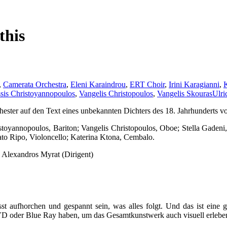
this
,
Camerata Orchestra
,
Eleni Karaindrou
,
ERT Choir
,
Irini Karagianni
,
K
sis Christoyannopoulos
,
Vangelis Christopoulos
,
Vangelis Skouras
Ulr
ster auf den Text eines unbekannten Dichters des 18. Jahrhunderts vo
toyannopoulos, Bariton; Vangelis Christopoulos, Oboe; Stella Gadeni, F
ato Ripo, Violoncello; Katerina Ktona, Cembalo.
 Alexandros Myrat (Dirigent)
t aufhorchen und gespannt sein, was alles folgt. Und das ist eine g
D oder Blue Ray haben, um das Gesamtkunstwerk auch visuell erleben 