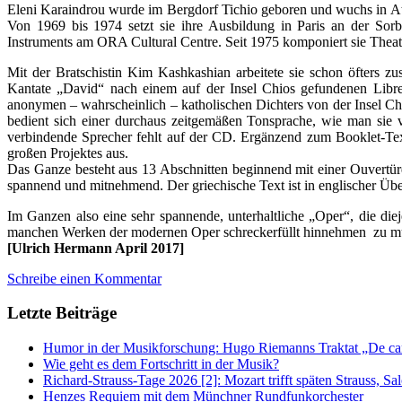
Eleni Karaindrou wurde im Bergdorf Tichio geboren und wuchs in Ath
Von 1969 bis 1974 setzt sie ihre Ausbildung in Paris an der Sor
Instruments am ORA Cultural Centre. Seit 1975 komponiert sie Theat
Mit der Bratschistin Kim Kashkashian arbeitete sie schon öfters 
Kantate „David“ nach einem auf der Insel Chios gefundenen Libret
anonymen – wahrscheinlich – katholischen Dichters von der Insel Ch
bedient sich einer durchaus zeitgemäßen Tonsprache, wie man sie v
verbindende Sprecher fehlt auf der CD. Ergänzend zum Booklet-Text
großen Projektes aus.
Das Ganze besteht aus 13 Abschnitten beginnend mit einer Ouvertür
spannend und mitnehmend. Der griechische Text ist in englischer Übe
Im Ganzen also eine sehr spannende, unterhaltliche „Oper“, die di
manchen Werken der modernen Oper schreckerfüllt hinnehmen zu m
[Ulrich Hermann April 2017]
Schreibe einen Kommentar
Letzte Beiträge
Humor in der Musikforschung: Hugo Riemanns Traktat „De cant
Wie geht es dem Fortschritt in der Musik?
Richard-Strauss-Tage 2026 [2]: Mozart trifft späten Strauss, 
Henzes Requiem mit dem Münchner Rundfunkorchester