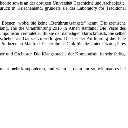
eorie sowie an der dortigen Universität Geschichte und Archäologie.
ück in Griechenland, gründete sie das Laboratory for Traditional
n Ebenen, wobei sie keine „Berührungsängste“ kennt. Die szenische
lang, ehe die Uraufführung 2016 in Athen stattfand. Die Verse des
omponistin vermutet Einflüsse der damaligen Barockmusik. Sie selber
eschehen als Ganzes zu verfolgen. Der bei der Aufführung die Teile
 Produzenten Manfred Eicher ihren Dank für die Unterstützung ihres
r und Orchester. Die Klangsprache der Komponistin ist sehr farbig,
r nicht mehr komponieren, und wenn ja, dann nur so, wie man es bei