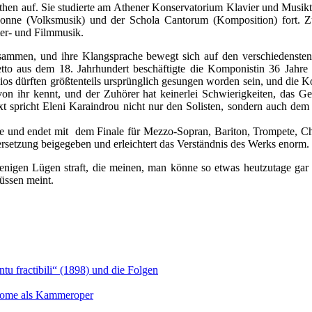
en auf. Sie studierte am Athener Konservatorium Klavier und Musikth
bonne (Volksmusik) und der Schola Cantorum (Komposition) fort. Zur
er- und Filmmusik.
zusammen, und ihre Klangsprache bewegt sich auf den verschiedenste
to aus dem 18. Jahrhundert beschäftigte die Komponistin 36 Jahre 
ios dürften größtenteils ursprünglich gesungen worden sein, und die K
on ihr kennt, und der Zuhörer hat keinerlei Schwierigkeiten, das G
 spricht Eleni Karaindrou nicht nur den Solisten, sondern auch dem
e und endet mit dem Finale für Mezzo-Sopran, Bariton, Trompete, Cho
rsetzung beigegeben und erleichtert das Verständnis des Werks enorm.
ejenigen Lügen straft, die meinen, man könne so etwas heutzutage ga
üssen meint.
u fractibili“ (1898) und die Folgen
Salome als Kammeroper