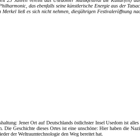
Seit 25 Jahren vereint das Usedomer Musikfestival die Kultur(en) 
 Philharmonic, das ebenfalls seine künstlerische Energie aus der Tats
rkel ließ es sich nicht nehmen, diesjährigen Festivaleröffnung nac
tung: Jener Ort auf Deutschlands östlichster Insel Usedom ist alles a
um. Die Geschichte dieses Ortes ist eine unschöne: Hier haben die Naz
ieder der Weltraumtechnologie den Weg bereitet hat.