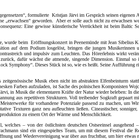
egensetzen“, formulierte Kristjan Järvi im Gespräch seinen eigenen A
Sinne „erwachsen“ geworden. Aber er solle auch nicht zu erwachsen werd
onsequenz: Eine gewisse künstlerische Verrückheit ist beim Baltic 
e, wurde beim Eröffnungskonzert in Peenemünde mit Jean Sibelius Ko
zposition auf dem Podium losgelöst, bringen die jungen Musikerinnen 
kontrastreich und impulsiv zum Leuchten. Das Hörerlebnis wirkt ver
as zurück, dafür wächst die atmende, singende Dimension. Einmal so 
ck Symphony“. Dieses Stück ist so, wie es heißt. Seine Aufführung r
s zeitgenössische Musik eben nicht im abstrakten Elfenbeinturm stat
kanesken Farben aufzuladen, ist Sache des polnischen Komponisten Wojc
ärvi, in Musik die elementaren Kräfte der Natur wieder beleben: In d
annung aus repetitiven Strukturen. Voll treibender Sogkraft gepaart mi
Meisterwerke für vorhandene Potenziale passend zu machen, um Wirku
tive Texturen ganz neu aufleuchten ließen. Cineastischer, sonniger,
sproduktion zu einem Ort der Wärme und Menschlichkeit.
l, welches – von der östlichsten deutschen Ostseeinsel ausgehend
hmann sind ein eingespieltes Team, um mit diesem Festival die Regi
nung und Wiedervereinigung war über aus fruchtbar, um hier etwas n