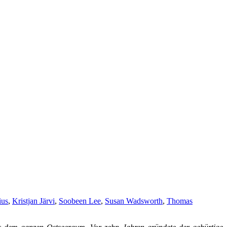
ius
,
Kristjan Järvi
,
Soobeen Lee
,
Susan Wadsworth
,
Thomas