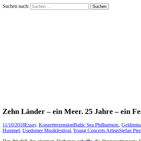
Suchen nach:
Zehn Länder – ein Meer. 25 Jahre – ein Fe
11/10/2018
Essay
,
Konzertrezension
Baltic Sea Philharmoic
,
Geldimin
Hummel
,
Usedomer Musikfestival
,
Young Concerts Artists
Stefan Pie