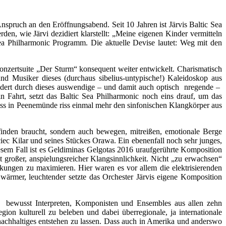
nspruch an den Eröffnungsabend. Seit 10 Jahren ist Järvis Baltic Sea
en, wie Järvi dezidiert klarstellt: „Meine eigenen Kinder vermitteln
Sea Philharmonic Programm. Die aktuelle Devise lautet: Weg mit den
nzertsuite „Der Sturm“ konsequent weiter entwickelt. Charismatisch
und Musiker dieses (durchaus sibelius-untypische!) Kaleidoskop aus
ändert durch dieses auswendige – und damit auch optisch nregende –
in Fahrt, setzt das Baltic Sea Philharmonic noch eins drauf, um das
iss in Peenemünde riss einmal mehr den sinfonischen Klangkörper aus
tfinden braucht, sondern auch bewegen, mitreißen, emotionale Berge
iec Kilar und seines Stückes Orawa. Ein ebenenfall noch sehr junges,
iesem Fall ist es Geldiminas Gelgotas 2016 uraufgerührte Komposition
t großer, anspielungsreicher Klangsinnlichkeit. Nicht „zu erwachsen“
ngen zu maximieren. Hier waren es vor allem die elektrisierenden
 wärmer, leuchtender setzte das Orchester Järvis eigene Komposition
 – bewusst Interpreten, Komponisten und Ensembles aus allen zehn
on kulturell zu beleben und dabei überregionale, ja internationale
achhaltiges entstehen zu lassen. Dass auch in Amerika und anderswo