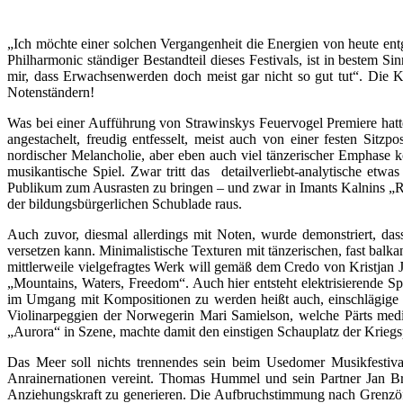
„Ich möchte einer solchen Vergangenheit die Energien von heute entg
Philharmonic ständiger Bestandteil dieses Festivals, ist in bestem 
mir, dass Erwachsenwerden doch meist gar nicht so gut tut“. Die K
Notenständern!
Was bei einer Aufführung von Strawinskys Feuervogel Premiere hatt
angestachelt, freudig entfesselt, meist auch von einer festen Sit
nordischer Melancholie, aber eben auch viel tänzerischer Emphase 
musikantische Spiel. Zwar tritt das detailverliebt-analytische etw
Publikum zum Ausrasten zu bringen – und zwar in Imants Kalnins „Ro
der bildungsbürgerlichen Schublade raus.
Auch zuvor, diesmal allerdings mit Noten, wurde demonstriert, das
versetzen kann. Minimalistische Texturen mit tänzerischen, fast bal
mittlerweile vielgefragtes Werk will gemäß dem Credo von Kristjan J
„Mountains, Waters, Freedom“. Auch hier entsteht elektrisierende Sp
im Umgang mit Kompositionen zu werden heißt auch, einschlägige 
Violinarpeggien der Norwegerin Mari Samielson, welche Pärts medita
„Aurora“ in Szene, machte damit den einstigen Schauplatz der Krieg
Das Meer soll nichts trennendes sein beim Usedomer Musikfestiva
Anrainernationen vereint. Thomas Hummel und sein Partner Jan Brac
Anziehungskraft zu generieren. Die Aufbruchstimmung nach Grenzöff