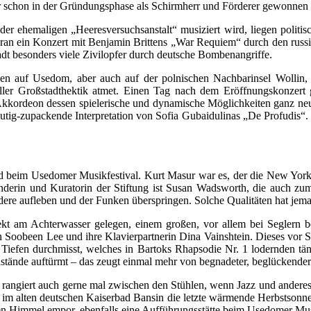
r schon in der Gründungsphase als Schirmherr und Förderer gewonnen
 der ehemaligen „Heeresversuchsanstalt“ musiziert wird, liegen polit
ran ein Konzert mit Benjamin Brittens „War Requiem“ durch den russi
tadt besonders viele Zivilopfer durch deutsche Bombenangriffe.
en auf Usedom, aber auch auf der polnischen Nachbarinsel Wollin, 
 aller Großstadthektik atmet. Einen Tag nach dem Eröffnungskonzert 
Akkordeon dessen spielerische und dynamische Möglichkeiten ganz neu. 
 mutig-zupackende Interpretation von Sofia Gubaidulinas „De Profudis“
d beim Usedomer Musikfestival. Kurt Masur war es, der die New Yorke
rin und Kuratorin der Stiftung ist Susan Wadsworth, die auch zum P
dere aufleben und der Funken überspringen. Solche Qualitäten hat jema
ekt am Achterwasser gelegen, einem großen, vor allem bei Seglern be
tin Soobeen Lee und ihre Klavierpartnerin Dina Vainshtein. Dieses vor 
efen durchmisst, welches in Bartoks Rhapsodie Nr. 1 lodernden tänze
ustände auftürmt – das zeugt einmal mehr von begnadeter, beglückender
rangiert auch gerne mal zwischen den Stühlen, wenn Jazz und anderes ge
m alten deutschen Kaiserbad Bansin die letzte wärmende Herbstsonne 
ten Himmel empor, ebenfalls eine Aufführungsstätte beim Usedomer Mus