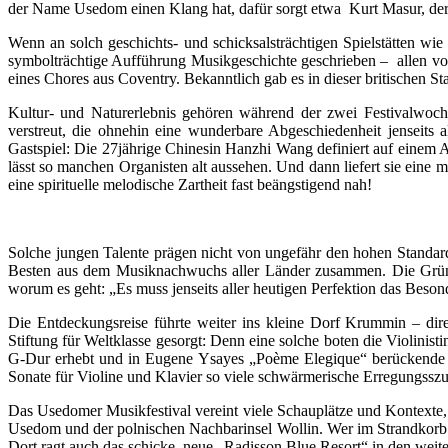
der Name Usedom einen Klang hat, dafür sorgt etwa Kurt Masur, de
Wenn an solch geschichts- und schicksalsträchtigen Spielstätten wie
symbolträchtige Aufführung Musikgeschichte geschrieben – allen vo
eines Chores aus Coventry. Bekanntlich gab es in dieser britischen S
Kultur- und Naturerlebnis gehören während der zwei Festivalwoch
verstreut, die ohnehin eine wunderbare Abgeschiedenheit jenseits
Gastspiel: Die 27jährige Chinesin Hanzhi Wang definiert auf einem 
lässt so manchen Organisten alt aussehen. Und dann liefert sie eine
eine spirituelle melodische Zartheit fast beängstigend nah!
Solche jungen Talente prägen nicht von ungefähr den hohen Standar
Besten aus dem Musiknachwuchs aller Länder zusammen. Die Gründe
worum es geht: „Es muss jenseits aller heutigen Perfektion das Beson
Die Entdeckungsreise führte weiter ins kleine Dorf Krummin – dir
Stiftung für Weltklasse gesorgt: Denn eine solche boten die Violinis
G-Dur erhebt und in Eugene Ysayes „Poème Elegique“ berückende Ti
Sonate für Violine und Klavier so viele schwärmerische Erregungssz
Das Usedomer Musikfestival vereint viele Schauplätze und Kontexte, 
Usedom und der polnischen Nachbarinsel Wollin. Wer im Strandkorb i
Dort ragt auch das schicke, neue „Radisson Blue Resort“ in den wei