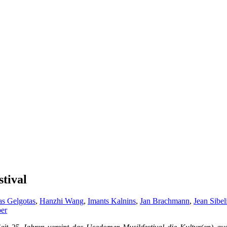
stival
as Gelgotas
,
Hanzhi Wang
,
Imants Kalnins
,
Jan Brachmann
,
Jean Sibel
per