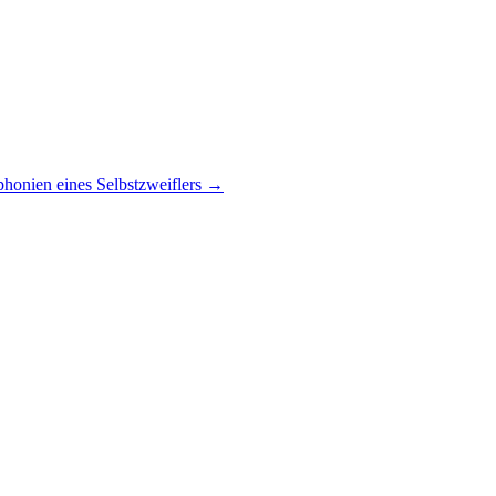
honien eines Selbstzweiflers
→