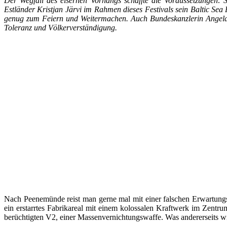
Der Wegfall des eisernen Vorhangs schaffte die Voraussetzungen: 
Estländer Kristjan Järvi im Rahmen dieses Festivals sein Baltic Sea
genug zum Feiern und Weitermachen. Auch Bundeskanzlerin Angela Me
Toleranz und Völkerverständigung.
Nach Peenemünde reist man gerne mal mit einer falschen Erwartungshal
ein erstarrtes Fabrikareal mit einem kolossalen Kraftwerk im Zentr
berüchtigten V2, einer Massenvernichtungswaffe. Was andererseits w