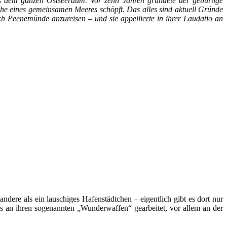
aus dem ganzen Ostseeraum. Vor zehn Jahren gründete der gebürtige
ache eines gemeinsamen Meeres schöpft. Das alles sind aktuell Gründe
h Peenemünde anzureisen – und sie appellierte in ihrer Laudatio an
ndere als ein lauschiges Hafenstädtchen – eigentlich gibt es dort nur
is an ihren sogenannten „Wunderwaffen“ gearbeitet, vor allem an der