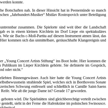
 werden konnte.
ische Botschaften nah. In dieser Hinsicht hat in Peenemünde so manch
schen „Jahrhundert-Musiker“ Mstilav Rostropovich unter Beteiligung
untrennbar zusammen. Die Spielorte sind weit über die Landschaft
gab es in einem kleinen Kirchlein im Dorf Liepe ein spektakuläres
Wie sie Bachs c-Moll-Partita auf diesem Instrument atmen lässt, das
. Hier kommen sich das unmittelbare, geräuschhafte Klangereignis und
r „Young Concert Artists Stiftung“ ins Boot holte. Hier kommen die
ublikum im Lieper Kirchlein gehörte. Sie definierte im Gespräch,
nd oder nicht.“
liebten Binnengewässer. Auch hier hatte die Young Concert Artists
Selbstbewusstsein strahlende Spiel, welches sich in Beethovens Sonate
rischen Schwung entfesselt und schließlich in Camille Saint-Saens
 Reife. Wie alt die junge Dame ist? Gerade 17 geworden.
boten wird. Die Spielstätten sind gleichberechtigt verteilt zwischen
genießt, sieht in der Ferne die Hafenkräne im polnischen Swinousce.
ikfestival.