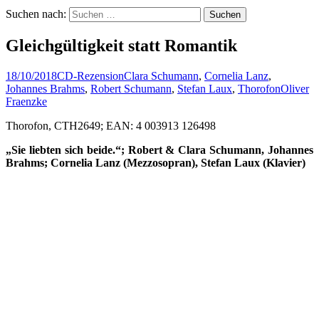
Suchen nach:
Gleichgültigkeit statt Romantik
18/10/2018
CD-Rezension
Clara Schumann
,
Cornelia Lanz
,
Johannes Brahms
,
Robert Schumann
,
Stefan Laux
,
Thorofon
Oliver
Fraenzke
Thorofon, CTH2649; EAN: 4 003913 126498
„Sie liebten sich beide.“; Robert & Clara Schumann, Johannes
Brahms; Cornelia Lanz (Mezzosopran), Stefan Laux (Klavier)