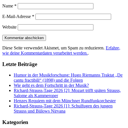
Name
*
E-Mail-Adresse
*
Website
Diese Seite verwendet Akismet, um Spam zu reduzieren.
Erfahre,
wie deine Kommentardaten verarbeitet werden.
.
Letzte Beiträge
Humor in der Musikforschung: Hugo Riemanns Traktat „De
cantu fractibili“ (1898) und die Folgen
Wie geht es dem Fortschritt in der Musik?
Richard-Strauss-Tage 2026 [2]: Mozart trifft späten Strauss,
Salome als Kammeroper
Henzes Requiem mit dem Münchner Rundfunkorchester
Richard-Strauss-Tage 2026 [1]: Schulfugen des jungen
Strauss und Bülows Nirvana
Kategorien