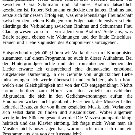
zwischen Clara Schumann und Johannes Brahms tatsächlich
geschehen ist. Robert Schumann entdeckte den jungen Brahms und
setzte sich für dessen Erfolg ein, was eine lebenslange Freundschaft
zwischen den beiden Kollegen zur Folge hatte. Intensiver scheint
allerdings die Verbindung zwischen Brahms und Schumanns Frau
Clara gewesen zu sein – vor allem von Brahms‘ Seite aus, was
Briefe zeigen, ebenso wie Widmungen und der finale Entschluss,
Frauen und Liebe zugunsten des Komponierens aufzugeben.
Entsprechend regelmäßig hören wir Werke dieser drei Komponisten
zusammen auf einem Programm, so auch in dieser Aufnahme. Bei
der Hintergrundgeschichte und den romantischen Themen der
Lieder erwarte ich entsprechend eine dramatische, emotional
aufgeladene Darbietung, in der Gefühle von unglücklicher Liebe
mitschwingen. Ich werde überrascht und ernüchtert, als ich höre,
welch eine Gleichgültigkeit mir von der CD entgegenklingt. Nichts
kommt herüber zum Hörer von den zutiefst menschlichen
Abgründen, die sich in den Gedichtsvertonungen auftun, die
Emotionen wirken nicht glaubhaft. Es scheint, die Musiker hätten
keinerlei Bezug zu der von ihnen gespielten Musik, kein Verlangen,
sich selbst darin zu finden und auszudrücken. Wobei allgemein
wenig in den Stücken gesucht wurde: Die Mezzosopranpartie klingt
hektisch und das Klavier eintönig. Ich frage mich: Wenn man als
Musiker nichts auszusagen hat, warum sucht man sich dann ein
Programm aus, das von der Aussage lebt?