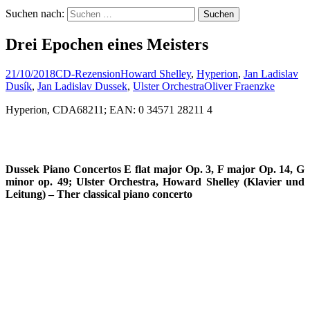
Suchen nach:
Drei Epochen eines Meisters
21/10/2018
CD-Rezension
Howard Shelley
,
Hyperion
,
Jan Ladislav
Dusík
,
Jan Ladislav Dussek
,
Ulster Orchestra
Oliver Fraenzke
Hyperion, CDA68211; EAN: 0 34571 28211 4
Dussek Piano Concertos E flat major Op. 3, F major Op. 14, G
minor op. 49; Ulster Orchestra, Howard Shelley (Klavier und
Leitung) – Ther classical piano concerto