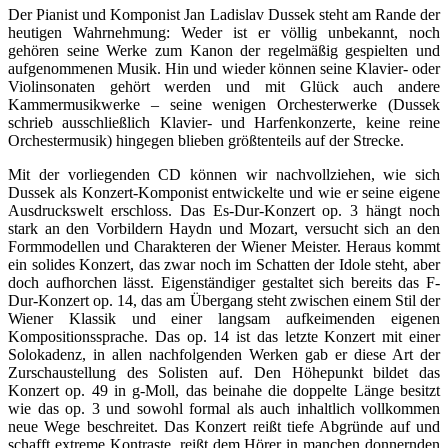
Der Pianist und Komponist Jan Ladislav Dussek steht am Rande der
heutigen Wahrnehmung: Weder ist er völlig unbekannt, noch
gehören seine Werke zum Kanon der regelmäßig gespielten und
aufgenommenen Musik. Hin und wieder können seine Klavier- oder
Violinsonaten gehört werden und mit Glück auch andere
Kammermusikwerke – seine wenigen Orchesterwerke (Dussek
schrieb ausschließlich Klavier- und Harfenkonzerte, keine reine
Orchestermusik) hingegen blieben größtenteils auf der Strecke.
Mit der vorliegenden CD können wir nachvollziehen, wie sich
Dussek als Konzert-Komponist entwickelte und wie er seine eigene
Ausdruckswelt erschloss. Das Es-Dur-Konzert op. 3 hängt noch
stark an den Vorbildern Haydn und Mozart, versucht sich an den
Formmodellen und Charakteren der Wiener Meister. Heraus kommt
ein solides Konzert, das zwar noch im Schatten der Idole steht, aber
doch aufhorchen lässt. Eigenständiger gestaltet sich bereits das F-
Dur-Konzert op. 14, das am Übergang steht zwischen einem Stil der
Wiener Klassik und einer langsam aufkeimenden eigenen
Kompositionssprache. Das op. 14 ist das letzte Konzert mit einer
Solokadenz, in allen nachfolgenden Werken gab er diese Art der
Zurschaustellung des Solisten auf. Den Höhepunkt bildet das
Konzert op. 49 in g-Moll, das beinahe die doppelte Länge besitzt
wie das op. 3 und sowohl formal als auch inhaltlich vollkommen
neue Wege beschreitet. Das Konzert reißt tiefe Abgründe auf und
schafft extreme Kontraste, reißt dem Hörer in manchen donnernden