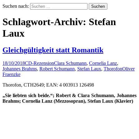
Suchen nach:
Schlagwort-Archiv: Stefan
Laux
Gleichgültigkeit statt Romantik
18/10/2018
CD-Rezension
Clara Schumann
,
Cornelia Lanz
,
Johannes Brahms
,
Robert Schumann
,
Stefan Laux
,
Thorofon
Oliver
Fraenzke
Thorofon, CTH2649; EAN: 4 003913 126498
„Sie liebten sich beide.“; Robert & Clara Schumann, Johannes
Brahms; Cornelia Lanz (Mezzosopran), Stefan Laux (Klavier)