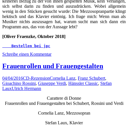
keinerlei Bezug zu der von ihnen gespielten Musik, kein Verlangen,
sich selbst darin zu finden und auszudrücken. Wobei allgemein
wenig in den Stücken gesucht wurde: Die Mezzosopranpartie klingt
hektisch und das Klavier eintönig. Ich frage mich: Wenn man als
Musiker nichts auszusagen hat, warum sucht man sich dann ein
Programm aus, das von der Aussage lebt?
[Oliver Fraenzke, Oktober 2018]
   Bestellen bei jpc
Schreibe einen Kommentar
Frauenrollen und Frauengestalten
04/04/2016
CD-Rezension
Cornelia Lanz
,
Franz Schubert
,
Gioachino Rossini
,
Giuseppe Verdi
,
Hänssler Classic
,
Stefan
Laux
Ulrich Hermann
Carattere di Donne
Frauenrollen und Frauengestalten bei Schubert, Rossini und Verdi
Cornelia Lanz, Mezzosopran
Stefan Laux, Klavier