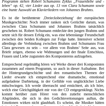
Programm stehen Robert Schumanns Zyklus „Frauenliebe und -
leben“ op. 42, vier Lieder aus op. 13 von Clara Schumann sowie
eine bunte Auswahl an Klavierliedern von Johannes Brahms.
Es ist die berühmteste ‚Dreiecksbeziehung‘ der europäischen
Musikgeschichte: Noch immer ranken sich Gerüchte darum, was
zwischen Clara Schumann und Johannes Brahms tatsächlich
geschehen ist. Robert Schumann entdeckte den jungen Brahms und
setzte sich für dessen Erfolg ein, was eine lebenslange Freundschaft
zwischen den beiden Kollegen zur Folge hatte. Intensiver scheint
allerdings die Verbindung zwischen Brahms und Schumanns Frau
Clara gewesen zu sein – vor allem von Brahms‘ Seite aus, was
Briefe zeigen, ebenso wie Widmungen und der finale Entschluss,
Frauen und Liebe zugunsten des Komponierens aufzugeben.
Entsprechend regelmäßig hören wir Werke dieser drei Komponisten
zusammen auf einem Programm, so auch in dieser Aufnahme. Bei
der Hintergrundgeschichte und den romantischen Themen der
Lieder erwarte ich entsprechend eine dramatische, emotional
aufgeladene Darbietung, in der Gefühle von unglücklicher Liebe
mitschwingen. Ich werde überrascht und ernüchtert, als ich höre,
welch eine Gleichgültigkeit mir von der CD entgegenklingt. Nichts
kommt herüber zum Hörer von den zutiefst menschlichen
Abgründen, die sich in den Gedichtsvertonungen auftun, die
Emotionen wirken nicht glaubhaft. Es scheint, die Musiker hätten