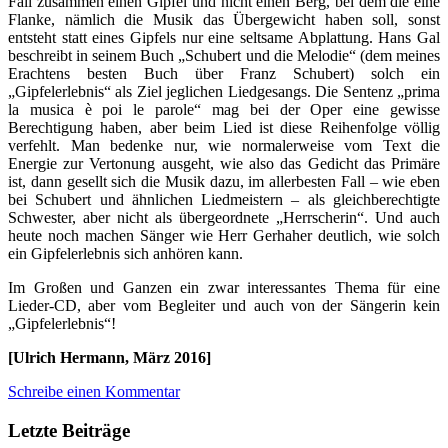
Fall zusammen einen Gipfel und nicht einen Berg, bei dem die eine
Flanke, nämlich die Musik das Übergewicht haben soll, sonst
entsteht statt eines Gipfels nur eine seltsame Abplattung. Hans Gal
beschreibt in seinem Buch „Schubert und die Melodie“ (dem meines
Erachtens besten Buch über Franz Schubert) solch ein
„Gipfelerlebnis“ als Ziel jeglichen Liedgesangs. Die Sentenz „prima
la musica è poi le parole“ mag bei der Oper eine gewisse
Berechtigung haben, aber beim Lied ist diese Reihenfolge völlig
verfehlt. Man bedenke nur, wie normalerweise vom Text die
Energie zur Vertonung ausgeht, wie also das Gedicht das Primäre
ist, dann gesellt sich die Musik dazu, im allerbesten Fall – wie eben
bei Schubert und ähnlichen Liedmeistern – als gleichberechtigte
Schwester, aber nicht als übergeordnete „Herrscherin“. Und auch
heute noch machen Sänger wie Herr Gerhaher deutlich, wie solch
ein Gipfelerlebnis sich anhören kann.
Im Großen und Ganzen ein zwar interessantes Thema für eine
Lieder-CD, aber vom Begleiter und auch von der Sängerin kein
„Gipfelerlebnis“!
[Ulrich Hermann, März 2016]
Schreibe einen Kommentar
Letzte Beiträge