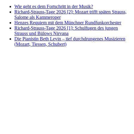
Wie geht es dem Fortschritt in der Musik?
Richard-Strauss-Tage 2026 [2]: Mozart trifft späten Strauss,
Salome als Kammeroper
Henzes Requiem mit dem Münchner Rundfunkorchester
Richard-Strauss-Tage 2026 [1]: Schulfugen des jungen
Strauss und Bülows Nirvana
Die Pianistin Beth Levin – tief durchdrungenes Musizieren
(Mozart, Tiessen, Schubert)