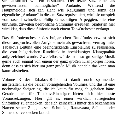
sich ausbreitet wie ein Pesthauch. Der letzte Satz endet als
gewissermaßen „unmögliches“ Andante: Während die
Hauptmelodie sich zäh zieht wie Kaugummi und somit das
eigentliche „Andante“ in diesem Satz repräsentiert, wird sie umspielt
von rasend schnellen, Philip Glass-artigen Arpeggien, die eine
unruhige, zuweilen bedrohliche Stimmung erzeugen. Spätesten hier
wird klar, dass diese Sinfonie nach einem Top-Orchester verlangt.
Das Sinfonieorchester des bulgarischen Rundfunks erweist sich
dieser anspruchsvollen Aufgabe mehr als gewachsen, vermag unter
Tabakovs Leitung eine beeindruckende Einspielung zu realisieren,
die vom bulgarischen Rundfunk in hochklassiger Klangqualität
aufgezeichnet wurde. Zweifellos würde man so großartige Musik
gerne auch einmal von einem der ganz großen Klangkörper hören,
denn dass es sich hier um ganz große Musik handelt, das kann man
kaum abstreiten.
Volume 3 der Tabakov-Reihe ist damit noch spannender
ausgefallen, als die beiden vorangehenden Volumes, und das ist eine
nochmalige Steigerung, die ich kaum für möglich gehalten hätte.
Gerade auch für Tabakov-Einsteiger bieten sich hier beste
Voraussetzungen. Hier gilt es, einen wirklich aufregenden
Sinfoniker zu entdecken, der sich keinesfalls hinter den bekannteren
Namen seiner Zeitgenossen Schnittke, Rautavaara, Sallinen oder
Sumera zu verstecken braucht.