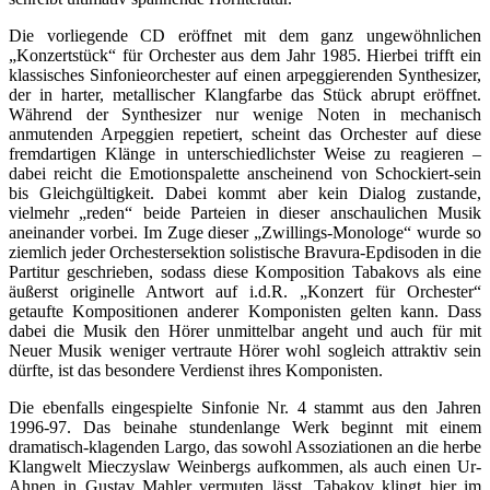
Die vorliegende CD eröffnet mit dem ganz ungewöhnlichen
„Konzertstück“ für Orchester aus dem Jahr 1985. Hierbei trifft ein
klassisches Sinfonieorchester auf einen arpeggierenden Synthesizer,
der in harter, metallischer Klangfarbe das Stück abrupt eröffnet.
Während der Synthesizer nur wenige Noten in mechanisch
anmutenden Arpeggien repetiert, scheint das Orchester auf diese
fremdartigen Klänge in unterschiedlichster Weise zu reagieren –
dabei reicht die Emotionspalette anscheinend von Schockiert-sein
bis Gleichgültigkeit. Dabei kommt aber kein Dialog zustande,
vielmehr „reden“ beide Parteien in dieser anschaulichen Musik
aneinander vorbei. Im Zuge dieser „Zwillings-Monologe“ wurde so
ziemlich jeder Orchestersektion solistische Bravura-Epdisoden in die
Partitur geschrieben, sodass diese Komposition Tabakovs als eine
äußerst originelle Antwort auf i.d.R. „Konzert für Orchester“
getaufte Kompositionen anderer Komponisten gelten kann. Dass
dabei die Musik den Hörer unmittelbar angeht und auch für mit
Neuer Musik weniger vertraute Hörer wohl sogleich attraktiv sein
dürfte, ist das besondere Verdienst ihres Komponisten.
Die ebenfalls eingespielte Sinfonie Nr. 4 stammt aus den Jahren
1996-97. Das beinahe stundenlange Werk beginnt mit einem
dramatisch-klagenden Largo, das sowohl Assoziationen an die herbe
Klangwelt Mieczyslaw Weinbergs aufkommen, als auch einen Ur-
Ahnen in Gustav Mahler vermuten lässt. Tabakov klingt hier im