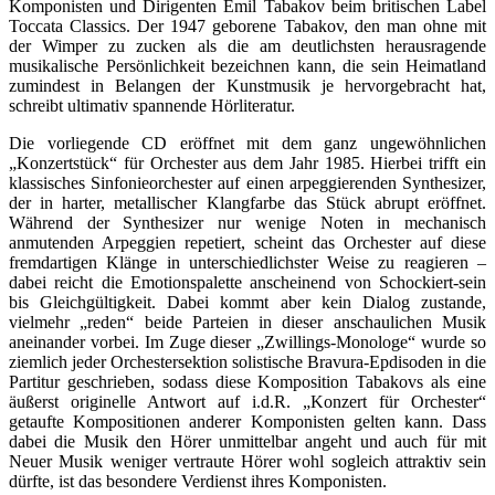
Komponisten und Dirigenten Emil Tabakov beim britischen Label
Toccata Classics. Der 1947 geborene Tabakov, den man ohne mit
der Wimper zu zucken als die am deutlichsten herausragende
musikalische Persönlichkeit bezeichnen kann, die sein Heimatland
zumindest in Belangen der Kunstmusik je hervorgebracht hat,
schreibt ultimativ spannende Hörliteratur.
Die vorliegende CD eröffnet mit dem ganz ungewöhnlichen
„Konzertstück“ für Orchester aus dem Jahr 1985. Hierbei trifft ein
klassisches Sinfonieorchester auf einen arpeggierenden Synthesizer,
der in harter, metallischer Klangfarbe das Stück abrupt eröffnet.
Während der Synthesizer nur wenige Noten in mechanisch
anmutenden Arpeggien repetiert, scheint das Orchester auf diese
fremdartigen Klänge in unterschiedlichster Weise zu reagieren –
dabei reicht die Emotionspalette anscheinend von Schockiert-sein
bis Gleichgültigkeit. Dabei kommt aber kein Dialog zustande,
vielmehr „reden“ beide Parteien in dieser anschaulichen Musik
aneinander vorbei. Im Zuge dieser „Zwillings-Monologe“ wurde so
ziemlich jeder Orchestersektion solistische Bravura-Epdisoden in die
Partitur geschrieben, sodass diese Komposition Tabakovs als eine
äußerst originelle Antwort auf i.d.R. „Konzert für Orchester“
getaufte Kompositionen anderer Komponisten gelten kann. Dass
dabei die Musik den Hörer unmittelbar angeht und auch für mit
Neuer Musik weniger vertraute Hörer wohl sogleich attraktiv sein
dürfte, ist das besondere Verdienst ihres Komponisten.