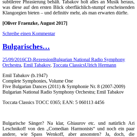
subtileree Phrasierung behält. Tabakov holt alles an Musik heraus,
was diese auf den ersten Blick oberflächlich-stumpf erscheinenden
Klangorgien bieten – und definitiv mehr, als man erwarten dürfte.
[Oliver Fraenzke, August 2017]
Schreibe einen Kommentar
Bulgarisches…
25/09/2016
CD-Rezension
Bulgarian National Radio Symphony
Orchestra
,
Emil Tabakov
,
Toccata Classics
Ulrich Hermann
Emil Tabakov (b.1947)
Complete Symphonies, Volume One
Five Bulgarian Dances (2011) & Symphonie Nr. 8 (2007-2009)
Bulgarian National Radio Symphony Orchestra; Emil Tabakov
Toccata Classics TOCC 0365; EAN: 5 060113 4456
Bulgarische Sänger? Na klar, Ghiaurov etc. und natürlich Ari
Leschnikoff von den „Comedian Harmonists“ und noch ein paar
andere, wie Spass Wenkoff, aber ansonsten? Ja, doch, die