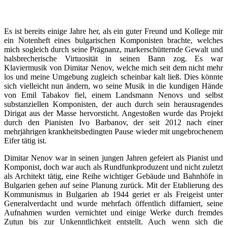
Es ist bereits einige Jahre her, als ein guter Freund und Kollege mir
ein Notenheft eines bulgarischen Komponisten brachte, welches
mich sogleich durch seine Prägnanz, markerschütternde Gewalt und
halsbrecherische Virtuosität in seinen Bann zog. Es war
Klaviermusik von Dimitar Nenov, welche mich seit dem nicht mehr
los und meine Umgebung zugleich scheinbar kalt ließ. Dies könnte
sich vielleicht nun ändern, wo seine Musik in die kundigen Hände
von Emil Tabakov fiel, einem Landsmann Nenovs und selbst
substanziellen Komponisten, der auch durch sein herausragendes
Dirigat aus der Masse hervorsticht. Angestoßen wurde das Projekt
durch den Pianisten Ivo Barbanov, der seit 2012 nach einer
mehrjährigen krankheitsbedingten Pause wieder mit ungebrochenem
Eifer tätig ist.
Dimitar Nenov war in seinen jungen Jahren gefeiert als Pianist und
Komponist, doch war auch als Rundfunkproduzent und nicht zuletzt
als Architekt tätig, eine Reihe wichtiger Gebäude und Bahnhöfe in
Bulgarien gehen auf seine Planung zurück. Mit der Etablierung des
Kommunismus in Bulgarien ab 1944 geriet er als Freigeist unter
Generalverdacht und wurde mehrfach öffentlich diffamiert, seine
Aufnahmen wurden vernichtet und einige Werke durch fremdes
Zutun bis zur Unkenntlichkeit entstellt. Auch wenn sich die