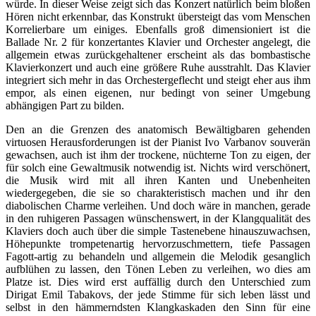
würde. In dieser Weise zeigt sich das Konzert natürlich beim bloßen
Hören nicht erkennbar, das Konstrukt übersteigt das vom Menschen
Korrelierbare um einiges. Ebenfalls groß dimensioniert ist die
Ballade Nr. 2 für konzertantes Klavier und Orchester angelegt, die
allgemein etwas zurückgehaltener erscheint als das bombastische
Klavierkonzert und auch eine größere Ruhe ausstrahlt. Das Klavier
integriert sich mehr in das Orchestergeflecht und steigt eher aus ihm
empor, als einen eigenen, nur bedingt von seiner Umgebung
abhängigen Part zu bilden.
Den an die Grenzen des anatomisch Bewältigbaren gehenden
virtuosen Herausforderungen ist der Pianist Ivo Varbanov souverän
gewachsen, auch ist ihm der trockene, nüchterne Ton zu eigen, der
für solch eine Gewaltmusik notwendig ist. Nichts wird verschönert,
die Musik wird mit all ihren Kanten und Unebenheiten
wiedergegeben, die sie so charakteristisch machen und ihr den
diabolischen Charme verleihen. Und doch wäre in manchen, gerade
in den ruhigeren Passagen wünschenswert, in der Klangqualität des
Klaviers doch auch über die simple Tastenebene hinauszuwachsen,
Höhepunkte trompetenartig hervorzuschmettern, tiefe Passagen
Fagott-artig zu behandeln und allgemein die Melodik gesanglich
aufblühen zu lassen, den Tönen Leben zu verleihen, wo dies am
Platze ist. Dies wird erst auffällig durch den Unterschied zum
Dirigat Emil Tabakovs, der jede Stimme für sich leben lässt und
selbst in den hämmerndsten Klangkaskaden den Sinn für eine