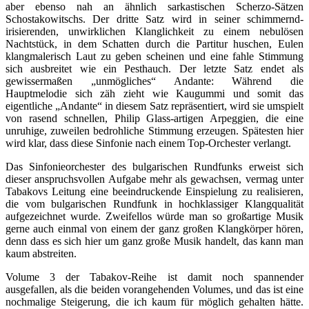
aber ebenso nah an ähnlich sarkastischen Scherzo-Sätzen
Schostakowitschs. Der dritte Satz wird in seiner schimmernd-
irisierenden, unwirklichen Klanglichkeit zu einem nebulösen
Nachtstück, in dem Schatten durch die Partitur huschen, Eulen
klangmalerisch Laut zu geben scheinen und eine fahle Stimmung
sich ausbreitet wie ein Pesthauch. Der letzte Satz endet als
gewissermaßen „unmögliches“ Andante: Während die
Hauptmelodie sich zäh zieht wie Kaugummi und somit das
eigentliche „Andante“ in diesem Satz repräsentiert, wird sie umspielt
von rasend schnellen, Philip Glass-artigen Arpeggien, die eine
unruhige, zuweilen bedrohliche Stimmung erzeugen. Spätesten hier
wird klar, dass diese Sinfonie nach einem Top-Orchester verlangt.
Das Sinfonieorchester des bulgarischen Rundfunks erweist sich
dieser anspruchsvollen Aufgabe mehr als gewachsen, vermag unter
Tabakovs Leitung eine beeindruckende Einspielung zu realisieren,
die vom bulgarischen Rundfunk in hochklassiger Klangqualität
aufgezeichnet wurde. Zweifellos würde man so großartige Musik
gerne auch einmal von einem der ganz großen Klangkörper hören,
denn dass es sich hier um ganz große Musik handelt, das kann man
kaum abstreiten.
Volume 3 der Tabakov-Reihe ist damit noch spannender
ausgefallen, als die beiden vorangehenden Volumes, und das ist eine
nochmalige Steigerung, die ich kaum für möglich gehalten hätte.