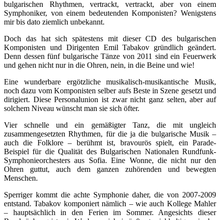
bulgarischen Rhythmen, vertrackt, vertrackt, aber von einem
Symphoniker, von einem bedeutenden Komponisten? Wenigstens
mir bis dato ziemlich unbekannt.
Doch das hat sich spätestens mit dieser CD des bulgarischen
Komponisten und Dirigenten Emil Tabakov gründlich geändert.
Denn dessen fünf bulgarische Tänze von 2011 sind ein Feuerwerk
und gehen nicht nur in die Ohren, nein, in die Beine und wie!
Eine wunderbare ergötzliche musikalisch-musikantische Musik,
noch dazu vom Komponisten selber aufs Beste in Szene gesetzt und
dirigiert. Diese Personalunion ist zwar nicht ganz selten, aber auf
solchem Niveau wünscht man sie sich öfter.
Vier schnelle und ein gemäßigter Tanz, die mit ungleich
zusammengesetzten Rhythmen, für die ja die bulgarische Musik –
auch die Folklore – berühmt ist, bravourös spielt, ein Parade-
Beispiel für die Qualität des Bulgarischen Nationalen Rundfunk-
Symphonieorchesters aus Sofia. Eine Wonne, die nicht nur den
Ohren guttut, auch dem ganzen zuhörenden und bewegten
Menschen.
Sperriger kommt die achte Symphonie daher, die von 2007-2009
entstand. Tabakov komponiert nämlich – wie auch Kollege Mahler
– hauptsächlich in den Ferien im Sommer. Angesichts dieser