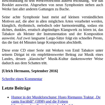
Beschränkung ist sein Werkverzeichnis äußerst reichhaltig, wie das
Booklet ausweist. Abgesehen von neun Symphonien stehen auch
Werke fast aller anderen Gattungen zu Buche.
Seine achte Symphonie baut meist auf kleinen verständlichen
Motiven auf, die aber in allen möglichen Arten verarbeitet werden,
klanglich, rhythmisch, melodisch oder harmoniemäßig, sodass ein
dichtes, dunkles, erratisch abgründiges Klangwerk zu hören ist, das
Tabakov als Meister der Instrumentation und der Komposition
ausweist. Auf zwei langsame Largo-Sätze folgt ein schnelles Presto,
das die fast 44 Minuten lange Komposition abschließt.
Diese erste CD einer Serie mit Werken von Emil Tabakov unter
seinem Dirigat ist ein empfehlenswerter Beitrag zur Musik eines
Landes, dessen „klassische“ Musik-Kultur dankenswerter Weise
dadurch aus dem Schatten tritt.
[Ulrich Hermann, September 2016]
Schreibe einen Kommentar
Letzte Beiträge
Humor in der Musikforschung: Hugo Riemanns Traktat „De
cantu fractibili“ (1898) und die Folgen