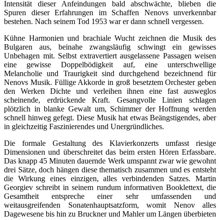
Intensität dieser Anfeindungen bald abschwächte, blieben die
Spuren dieser Erfahrungen im Schaffen Nenovs unverkennbar
bestehen. Nach seinem Tod 1953 war er dann schnell vergessen.
Kühne Harmonien und brachiale Wucht zeichnen die Musik des
Bulgaren aus, beinahe zwangsläufig schwingt ein gewisses
Unbehagen mit. Selbst extravertiert ausgelassene Passagen weisen
eine gewisse Doppelbödigkeit auf, eine unterschwellige
Melancholie und Traurigkeit sind durchgehend bezeichnend für
Nenovs Musik. Füllige Akkorde in groß besetztem Orchester geben
den Werken Dichte und verleihen ihnen eine fast ausweglos
scheinende, erdrückende Kraft. Gesangvolle Linien schlagen
plötzlich in blanke Gewalt um, Schimmer der Hoffnung werden
schnell hinweg gefegt. Diese Musik hat etwas Beängstigendes, aber
in gleichzeitig Faszinierendes und Unergründliches.
Die formale Gestaltung des Klavierkonzerts umfasst riesige
Dimensionen und überschreitet das beim ersten Hören Erfassbare.
Das knapp 45 Minuten dauernde Werk umspannt zwar wie gewohnt
drei Sätze, doch hängen diese thematisch zusammen und es entsteht
die Wirkung eines einzigen, alles verbindenden Satzes. Martin
Georgiev schreibt in seinem rundum informativen Booklettext, die
Gesamtheit entspreche einer sehr umfassenden und
weitausgreifenden Sonatenhauptsatzform, womit Nenov alles
Dagewesene bis hin zu Bruckner und Mahler um Längen überbieten