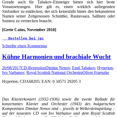
Gerade auch für Tabakov-Einsteiger bieten sich hier beste
Voraussetzungen. Hier gilt es, einen wirklich aufregenden
Sinfoniker zu entdecken, der sich keinesfalls hinter den bekannteren
Namen seiner Zeitgenossen Schnittke, Rautavaara, Sallinen oder
Sumera zu verstecken braucht.
[Grete Catus, November 2018]
   Bestellen bei jpc
Schreibe einen Kommentar
Kühne Harmonien und brachiale Wucht
20/08/2017
CD-Rezension
Dimitar Nenov
,
Emil Tabakov
,
Hyperion
,
Ivo Varbanov
,
Royal Scottish National Orchestra
Oliver Fraenzke
Hyperion, CDA68205; EAN: 0 34571 29205 3
Das Klavierkonzert (1932-1936) sowie die zweite Ballade für
konzertantes Klavier und Orchester (1943) des bulgarischen
Komponisten Dimitar Nenov sind – jeweils in Weltersteinspielung –
auf der neuesten CD von Ivo Varbanov und dem Royal Scottish