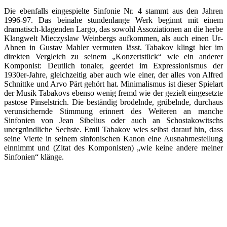
Die ebenfalls eingespielte Sinfonie Nr. 4 stammt aus den Jahren
1996-97. Das beinahe stundenlange Werk beginnt mit einem
dramatisch-klagenden Largo, das sowohl Assoziationen an die herbe
Klangwelt Mieczyslaw Weinbergs aufkommen, als auch einen Ur-
Ahnen in Gustav Mahler vermuten lässt. Tabakov klingt hier im
direkten Vergleich zu seinem „Konzertstück“ wie ein anderer
Komponist: Deutlich tonaler, geerdet im Expressionismus der
1930er-Jahre, gleichzeitig aber auch wie einer, der alles von Alfred
Schnittke und Arvo Pärt gehört hat. Minimalismus ist dieser Spielart
der Musik Tabakovs ebenso wenig fremd wie der gezielt eingesetzte
pastose Pinselstrich. Die beständig brodelnde, grübelnde, durchaus
verunsichernde Stimmung erinnert des Weiteren an manche
Sinfonien von Jean Sibelius oder auch an Schostakowitschs
unergründliche Sechste. Emil Tabakov wies selbst darauf hin, dass
seine Vierte in seinem sinfonischen Kanon eine Ausnahmestellung
einnimmt und (Zitat des Komponisten) „wie keine andere meiner
Sinfonien“ klänge.