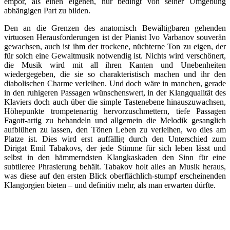
empor, als einen eigenen, nur bedingt von seiner Umgebung
abhängigen Part zu bilden.
Den an die Grenzen des anatomisch Bewältigbaren gehenden
virtuosen Herausforderungen ist der Pianist Ivo Varbanov souverän
gewachsen, auch ist ihm der trockene, nüchterne Ton zu eigen, der
für solch eine Gewaltmusik notwendig ist. Nichts wird verschönert,
die Musik wird mit all ihren Kanten und Unebenheiten
wiedergegeben, die sie so charakteristisch machen und ihr den
diabolischen Charme verleihen. Und doch wäre in manchen, gerade
in den ruhigeren Passagen wünschenswert, in der Klangqualität des
Klaviers doch auch über die simple Tastenebene hinauszuwachsen,
Höhepunkte trompetenartig hervorzuschmettern, tiefe Passagen
Fagott-artig zu behandeln und allgemein die Melodik gesanglich
aufblühen zu lassen, den Tönen Leben zu verleihen, wo dies am
Platze ist. Dies wird erst auffällig durch den Unterschied zum
Dirigat Emil Tabakovs, der jede Stimme für sich leben lässt und
selbst in den hämmerndsten Klangkaskaden den Sinn für eine
subtileree Phrasierung behält. Tabakov holt alles an Musik heraus,
was diese auf den ersten Blick oberflächlich-stumpf erscheinenden
Klangorgien bieten – und definitiv mehr, als man erwarten dürfte.