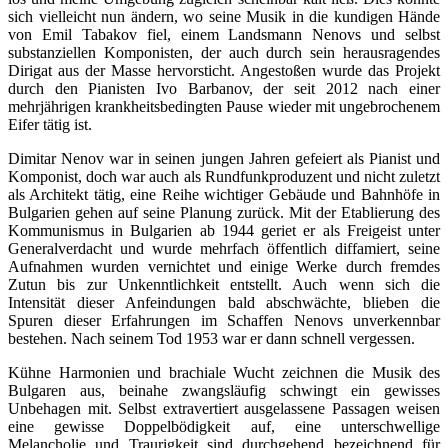
sich vielleicht nun ändern, wo seine Musik in die kundigen Hände
von Emil Tabakov fiel, einem Landsmann Nenovs und selbst
substanziellen Komponisten, der auch durch sein herausragendes
Dirigat aus der Masse hervorsticht. Angestoßen wurde das Projekt
durch den Pianisten Ivo Barbanov, der seit 2012 nach einer
mehrjährigen krankheitsbedingten Pause wieder mit ungebrochenem
Eifer tätig ist.
Dimitar Nenov war in seinen jungen Jahren gefeiert als Pianist und
Komponist, doch war auch als Rundfunkproduzent und nicht zuletzt
als Architekt tätig, eine Reihe wichtiger Gebäude und Bahnhöfe in
Bulgarien gehen auf seine Planung zurück. Mit der Etablierung des
Kommunismus in Bulgarien ab 1944 geriet er als Freigeist unter
Generalverdacht und wurde mehrfach öffentlich diffamiert, seine
Aufnahmen wurden vernichtet und einige Werke durch fremdes
Zutun bis zur Unkenntlichkeit entstellt. Auch wenn sich die
Intensität dieser Anfeindungen bald abschwächte, blieben die
Spuren dieser Erfahrungen im Schaffen Nenovs unverkennbar
bestehen. Nach seinem Tod 1953 war er dann schnell vergessen.
Kühne Harmonien und brachiale Wucht zeichnen die Musik des
Bulgaren aus, beinahe zwangsläufig schwingt ein gewisses
Unbehagen mit. Selbst extravertiert ausgelassene Passagen weisen
eine gewisse Doppelbödigkeit auf, eine unterschwellige
Melancholie und Traurigkeit sind durchgehend bezeichnend für