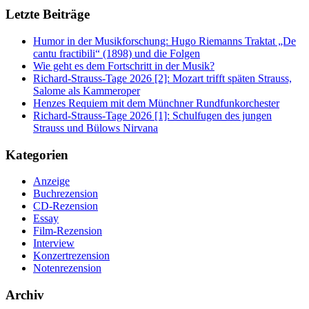
Letzte Beiträge
Humor in der Musikforschung: Hugo Riemanns Traktat „De
cantu fractibili“ (1898) und die Folgen
Wie geht es dem Fortschritt in der Musik?
Richard-Strauss-Tage 2026 [2]: Mozart trifft späten Strauss,
Salome als Kammeroper
Henzes Requiem mit dem Münchner Rundfunkorchester
Richard-Strauss-Tage 2026 [1]: Schulfugen des jungen
Strauss und Bülows Nirvana
Kategorien
Anzeige
Buchrezension
CD-Rezension
Essay
Film-Rezension
Interview
Konzertrezension
Notenrezension
Archiv