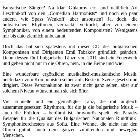
Bulgarische Sänger? Na klar, Ghiaurov etc. und natürlich Ari
Leschnikoff von den „Comedian Harmonists“ und noch ein paar
andere, wie Spass Wenkoff, aber ansonsten? Ja, doch, die
bulgarischen Rhythmen, vertrackt, vertrackt, aber von einem
Symphoniker, von einem bedeutenden Komponisten? Wenigstens
mir bis dato ziemlich unbekannt.
Doch das hat sich spätestens mit dieser CD des bulgarischen
Komponisten und Dirigenten Emil Tabakov gründlich geändert.
Denn dessen fünf bulgarische Tänze von 2011 sind ein Feuerwerk
und gehen nicht nur in die Ohren, nein, in die Beine und wie!
Eine wunderbare ergötzliche musikalisch-musikantische Musik,
noch dazu vom Komponisten selber aufs Beste in Szene gesetzt und
dirigiert. Diese Personalunion ist zwar nicht ganz selten, aber auf
solchem Niveau wünscht man sie sich öfter.
Vier schnelle und ein gemäßigter Tanz, die mit ungleich
zusammengesetzten Rhythmen, für die ja die bulgarische Musik –
auch die Folklore – berühmt ist, bravourös spielt, ein Parade-
Beispiel für die Qualität des Bulgarischen Nationalen Rundfunk-
Symphonieorchesters aus Sofia. Eine Wonne, die nicht nur den
Ohren guttut, auch dem ganzen zuhörenden und bewegten
Menschen.