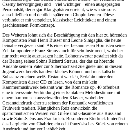
Czerny hervorgingen) und – viel wichtiger – einen ausgeprägten
Personalstil, der sogar Klangsphären erreicht, wie wir sie sonst
ausschließlich und deutlich später von Chopin kennen. Diese
verbindet er mit verspielter, klassischer Leichtigkeit und einem
geschlossenen Formkonzept.
Des Weiteren lohnt sich die Beschäftigung mit den hier zu hörenden
Komponisten Paul-Henri Büsser und Leone Sinigaglia, die heute
beinahe vergessen sind. Als einer der bekanntesten Hornisten seiner
Zeit komponierte Franz Strauss auch für sein Instrument, wobei er
nur recht wenig auszusagen hatte. Lohnenswerter gestaltet sich da
der Beitrag seines Sohns Richard Strauss, der das zu hörende
Andante seinem Vater zur Silberhochzeit zueignete und in diesem
Jugendwerk bereits handwerkliches Können und musikalische
Substanz zu einen weiß. Erstaunt war ich, Scriabin unter den
Komponisten dieser CD zu lesen, von dem mir kein
Kammermusikwerk bekannt war: die Romanze op. 40 offenbart
eine interessante Verbindung einer kantablen Melodiestimme mit
einem harmonisch ausschweifenden Klavier, wobei der
Gesamteindruck eher zu seinem der Romantik verpflichteten
Frühwerk tendiert. Klanglichen Reiz entwickeln die
spätromantischen Weisen von Glière und Glasunov aus Russland
sowie Saint-Saëns aus Frankreich. Besonderen Eindruck hinterlässt
das Larghetto von Chabrier, ein echt französisches Stück von reinem
Ausdruck und inniger Lieblichkeit.