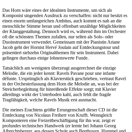
Das Horn wäre eines der idealsten Instrumente, um sich als
Komponist singenden Ausdruck zu verschaffen: nicht nur besitzt es
einen enorm umfangreichen Ambitus, auch kommt es nah an die
menschliche Stimme heran und offenbart unzählige Möglichkeiten
der Klanggestaltung. Dennoch wird es, während ihm im Orchester
oft die schönsten Themen zufallen, nur selten als Solo- oder
Duoinstrument verwendet. Gemeinsam mit der Pianistin Ariane
Jacob geht der Hornist Hervé Joulain auf Entdeckungstour und
präsentiert siebzehn Originalthemen für sein Instrument. Dabei
gelingen durchaus einige lohnenswerte Funde.
Tatsächlich am wenigsten überzeugt ausgerechnet die einzige
Melodie, die ein jeder kennt: Ravels Pavane pour une infante
défunte. Ursprünglich als Klavierstück geschrieben, vertraut Ravel
in der Orchesterfassung dem Horn die Melodie an, was bei der
Streicherbegleitung für hinreißende Effekte sorgt; mit Klavier
allerdings wirkt der Unterboden kahl, auch fehlt die fragile
Tragfähigkeit, welche Ravels Musik erst ausmacht.
Die meines Erachtens größte Errungenschaft dieser CD ist die
Entdeckung von Nicolaus Freiherr von Krufft. Wenngleich
Komponieren eine Freizeitbeschäftigung für ihn war, zeigt er
profundes technisches Handwerk (er lernte bei Johann Georg
Albrechtsberger, aus dessen Schule auch Beethoven, Hummel und