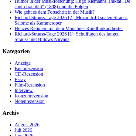
Humor in der Musikforschung: Hugo Riemanns Traktat „De
cantu fractibili“ (1898) und die Folgen
Wie geht es dem Fortschritt in der Musik?
Richard-Strauss-Tage 2026 [2]: Mozart trifft späten Strauss,
Salome als Kammeroper
Henzes Requiem mit dem Münchner Rundfunkorchester
Richard-Strauss-Tage 2026 [1]: Schulfugen des jungen
Strauss und Bülows Nirvana
Kategorien
Anzeige
Buchrezension
CD-Rezension
Essay
Film-Rezension
Interview
Konzertrezension
Notenrezension
Archiv
August 2026
Juli 2026
Juni 2026