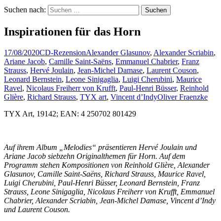
Suchen nach:
Inspirationen für das Horn
17/08/2020
CD-Rezension
Alexander Glasunov
,
Alexander Scriabin
,
Ariane Jacob
,
Camille Saint-Saëns
,
Emmanuel Chabrier
,
Franz
Strauss
,
Hervé Joulain
,
Jean-Michel Damase
,
Laurent Couson
,
Leonard Bernstein
,
Leone Sinigaglia
,
Luigi Cherubini
,
Maurice
Ravel
,
Nicolaus Freiherr von Krufft
,
Paul-Henri Büsser
,
Reinhold
Glière
,
Richard Strauss
,
TYX art
,
Vincent d’Indy
Oliver Fraenzke
TYX Art, 19142; EAN: 4 250702 801429
Auf ihrem Album „Melodies“ präsentieren Hervé Joulain und
Ariane Jacob siebzehn Originalthemen für Horn. Auf dem
Programm stehen Kompositionen von Reinhold Glière, Alexander
Glasunov, Camille Saint-Saëns, Richard Strauss, Maurice Ravel,
Luigi Cherubini, Paul-Henri Büsser, Leonard Bernstein, Franz
Strauss, Leone Sinigaglia, Nicolaus Freiherr von Krufft, Emmanuel
Chabrier, Alexander Scriabin, Jean-Michel Damase, Vincent d’Indy
und Laurent Couson.