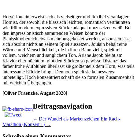
Hervé Joulain erweist sich als vielseitiger und flexibel veranlagter
Hornist, der sowohl die klassisch leichten, romantisch verträumten
wie frühmodern expressiven Stücke adäquat umzusetzen weiß. Bei
den impressionistisch anmutenden Weisen könnte der
Pianissimobereich etwas mehr ausgekostet werden, ansonsten lässt
sich absolut nichts an seinem Spiel aussetzen. Joulain behält eine
Wärme und Menschlichkeit, die in ihren Bann zieht, spielt mit
vollem, weichem und sanglichem Ton. Ariane Jacob bleibt am
Klavier eher nüchtern, gibt den Stücken so gewisse Distanz: das
farbenfrohe Aufblühen überlässt sie größtenteils dem Horn, was teils
interessante Effekte bringt. Dennoch spielt sie keineswegs
unbeteiligt. Hoch konzentriert schafft sie so formalen Zusammenhalt
mit weichen Übergängen.
[Oliver Fraenzke, August 2020]
Beitragsnavigation
←
Der Wandel als Markenzeichen
Ein Rach-
Marathon (Konzert 1)
→
Schreibe einen Kommentar