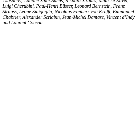
Glasunov, Camille Saint-Saëns, Richard Strauss, Maurice Ravel,
Luigi Cherubini, Paul-Henri Büsser, Leonard Bernstein, Franz
Strauss, Leone Sinigaglia, Nicolaus Freiherr von Krufft, Emmanuel
Chabrier, Alexander Scriabin, Jean-Michel Damase, Vincent d’Indy
und Laurent Couson.