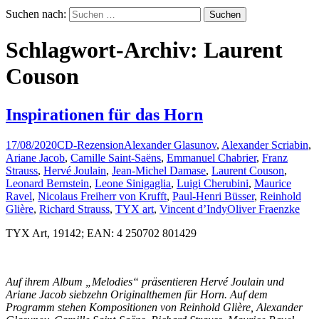
Suchen nach:
Schlagwort-Archiv: Laurent
Couson
Inspirationen für das Horn
17/08/2020
CD-Rezension
Alexander Glasunov
,
Alexander Scriabin
,
Ariane Jacob
,
Camille Saint-Saëns
,
Emmanuel Chabrier
,
Franz
Strauss
,
Hervé Joulain
,
Jean-Michel Damase
,
Laurent Couson
,
Leonard Bernstein
,
Leone Sinigaglia
,
Luigi Cherubini
,
Maurice
Ravel
,
Nicolaus Freiherr von Krufft
,
Paul-Henri Büsser
,
Reinhold
Glière
,
Richard Strauss
,
TYX art
,
Vincent d’Indy
Oliver Fraenzke
TYX Art, 19142; EAN: 4 250702 801429
Auf ihrem Album „Melodies“ präsentieren Hervé Joulain und
Ariane Jacob siebzehn Originalthemen für Horn. Auf dem
Programm stehen Kompositionen von Reinhold Glière, Alexander