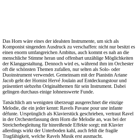
Das Horn wäre eines der idealsten Instrumente, um sich als
Komponist singenden Ausdruck zu verschaffen: nicht nur besitzt es
einen enorm umfangreichen Ambitus, auch kommt es nah an die
menschliche Stimme heran und offenbart unzählige Möglichkeiten
der Klanggestaltung. Dennoch wird es, während ihm im Orchester
oft die schönsten Themen zufallen, nur selten als Solo- oder
Duoinstrument verwendet. Gemeinsam mit der Pianistin Ariane
Jacob geht der Hornist Hervé Joulain auf Entdeckungstour und
präsentiert siebzehn Originalthemen für sein Instrument. Dabei
gelingen durchaus einige lohnenswerte Funde.
Tatsächlich am wenigsten überzeugt ausgerechnet die einzige
Melodie, die ein jeder kennt: Ravels Pavane pour une infante
défunte. Ursprünglich als Klavierstück geschrieben, vertraut Ravel
in der Orchesterfassung dem Horn die Melodie an, was bei der
Streicherbegleitung für hinreißende Effekte sorgt; mit Klavier
allerdings wirkt der Unterboden kahl, auch fehlt die fragile
Tragfähigkeit, welche Ravels Musik erst ausmacht.