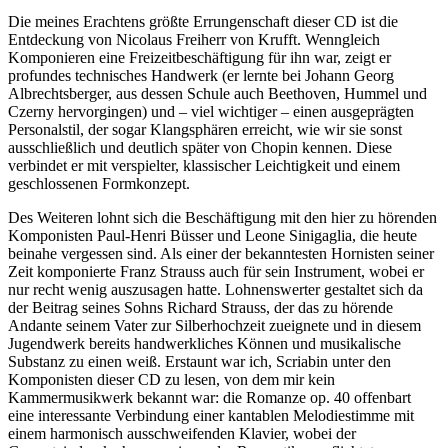
Die meines Erachtens größte Errungenschaft dieser CD ist die
Entdeckung von Nicolaus Freiherr von Krufft. Wenngleich
Komponieren eine Freizeitbeschäftigung für ihn war, zeigt er
profundes technisches Handwerk (er lernte bei Johann Georg
Albrechtsberger, aus dessen Schule auch Beethoven, Hummel und
Czerny hervorgingen) und – viel wichtiger – einen ausgeprägten
Personalstil, der sogar Klangsphären erreicht, wie wir sie sonst
ausschließlich und deutlich später von Chopin kennen. Diese
verbindet er mit verspielter, klassischer Leichtigkeit und einem
geschlossenen Formkonzept.
Des Weiteren lohnt sich die Beschäftigung mit den hier zu hörenden
Komponisten Paul-Henri Büsser und Leone Sinigaglia, die heute
beinahe vergessen sind. Als einer der bekanntesten Hornisten seiner
Zeit komponierte Franz Strauss auch für sein Instrument, wobei er
nur recht wenig auszusagen hatte. Lohnenswerter gestaltet sich da
der Beitrag seines Sohns Richard Strauss, der das zu hörende
Andante seinem Vater zur Silberhochzeit zueignete und in diesem
Jugendwerk bereits handwerkliches Können und musikalische
Substanz zu einen weiß. Erstaunt war ich, Scriabin unter den
Komponisten dieser CD zu lesen, von dem mir kein
Kammermusikwerk bekannt war: die Romanze op. 40 offenbart
eine interessante Verbindung einer kantablen Melodiestimme mit
einem harmonisch ausschweifenden Klavier, wobei der