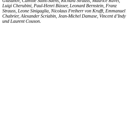
Glasunov, Camille Saint-Saëns, Richard Strauss, Maurice Ravel,
Luigi Cherubini, Paul-Henri Büsser, Leonard Bernstein, Franz
Strauss, Leone Sinigaglia, Nicolaus Freiherr von Krufft, Emmanuel
Chabrier, Alexander Scriabin, Jean-Michel Damase, Vincent d’Indy
und Laurent Couson.