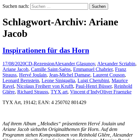
Suchen nach:
Schlagwort-Archiv: Ariane
Jacob
Inspirationen für das Horn
17/08/2020
CD-Rezension
Alexander Glasunov
,
Alexander Scriabin
,
Ariane Jacob
,
Camille Saint-Saëns
,
Emmanuel Chabrier
,
Franz
Strauss
,
Hervé Joulain
,
Jean-Michel Damase
,
Laurent Couson
,
Leonard Bernstein
,
Leone Sinigaglia
,
Luigi Cherubini
,
Maurice
Ravel
,
Nicolaus Freiherr von Krufft
,
Paul-Henri Büsser
,
Reinhold
Glière
,
Richard Strauss
,
TYX art
,
Vincent d’Indy
Oliver Fraenzke
TYX Art, 19142; EAN: 4 250702 801429
Auf ihrem Album „Melodies“ präsentieren Hervé Joulain und
Ariane Jacob siebzehn Originalthemen für Horn. Auf dem
Programm stehen Kompositionen von Reinhold Glière, Alexander