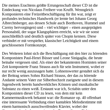
Die meines Erachtens größte Errungenschaft dieser CD ist die
Entdeckung von Nicolaus Freiherr von Krufft. Wenngleich
Komponieren eine Freizeitbeschäftigung für ihn war, zeigt er
profundes technisches Handwerk (er lernte bei Johann Georg
Albrechtsberger, aus dessen Schule auch Beethoven, Hummel und
Czerny hervorgingen) und – viel wichtiger – einen ausgeprägten
Personalstil, der sogar Klangsphären erreicht, wie wir sie sonst
ausschließlich und deutlich später von Chopin kennen. Diese
verbindet er mit verspielter, klassischer Leichtigkeit und einem
geschlossenen Formkonzept.
Des Weiteren lohnt sich die Beschäftigung mit den hier zu hörenden
Komponisten Paul-Henri Büsser und Leone Sinigaglia, die heute
beinahe vergessen sind. Als einer der bekanntesten Hornisten seiner
Zeit komponierte Franz Strauss auch für sein Instrument, wobei er
nur recht wenig auszusagen hatte. Lohnenswerter gestaltet sich da
der Beitrag seines Sohns Richard Strauss, der das zu hörende
Andante seinem Vater zur Silberhochzeit zueignete und in diesem
Jugendwerk bereits handwerkliches Können und musikalische
Substanz zu einen weiß. Erstaunt war ich, Scriabin unter den
Komponisten dieser CD zu lesen, von dem mir kein
Kammermusikwerk bekannt war: die Romanze op. 40 offenbart
eine interessante Verbindung einer kantablen Melodiestimme mit
einem harmonisch ausschweifenden Klavier, wobei der