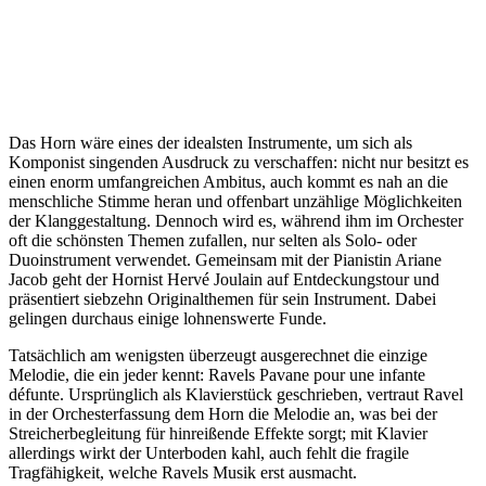
Das Horn wäre eines der idealsten Instrumente, um sich als
Komponist singenden Ausdruck zu verschaffen: nicht nur besitzt es
einen enorm umfangreichen Ambitus, auch kommt es nah an die
menschliche Stimme heran und offenbart unzählige Möglichkeiten
der Klanggestaltung. Dennoch wird es, während ihm im Orchester
oft die schönsten Themen zufallen, nur selten als Solo- oder
Duoinstrument verwendet. Gemeinsam mit der Pianistin Ariane
Jacob geht der Hornist Hervé Joulain auf Entdeckungstour und
präsentiert siebzehn Originalthemen für sein Instrument. Dabei
gelingen durchaus einige lohnenswerte Funde.
Tatsächlich am wenigsten überzeugt ausgerechnet die einzige
Melodie, die ein jeder kennt: Ravels Pavane pour une infante
défunte. Ursprünglich als Klavierstück geschrieben, vertraut Ravel
in der Orchesterfassung dem Horn die Melodie an, was bei der
Streicherbegleitung für hinreißende Effekte sorgt; mit Klavier
allerdings wirkt der Unterboden kahl, auch fehlt die fragile
Tragfähigkeit, welche Ravels Musik erst ausmacht.