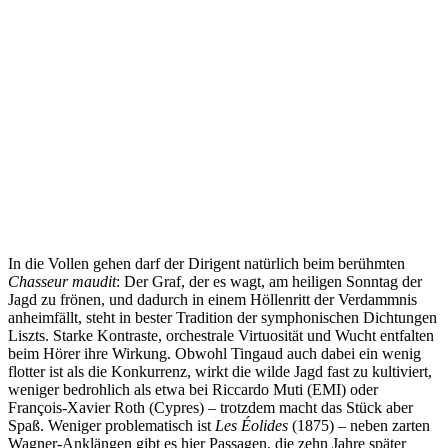
In die Vollen gehen darf der Dirigent natürlich beim berühmten
Chasseur maudit
: Der Graf, der es wagt, am heiligen Sonntag der
Jagd zu frönen, und dadurch in einem Höllenritt der Verdammnis
anheimfällt, steht in bester Tradition der symphonischen Dichtungen
Liszts. Starke Kontraste, orchestrale Virtuosität und Wucht entfalten
beim Hörer ihre Wirkung. Obwohl Tingaud auch dabei ein wenig
flotter ist als die Konkurrenz, wirkt die wilde Jagd fast zu kultiviert,
weniger bedrohlich als etwa bei Riccardo Muti (EMI) oder
François-Xavier Roth (Cypres) – trotzdem macht das Stück aber
Spaß. Weniger problematisch ist
Les Éolides
(1875)
– neben zarten
Wagner-Anklängen gibt es hier Passagen, die zehn Jahre später