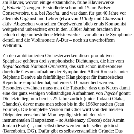
am Klavier, wovon einige erstaunliche, frühe Klavierwerke
(
„Ballade“
) zeugen. Er studierte schon mit 15 am Pariser
Conservatoire, u.a. bei
Reicha
, und war dann für gut 40 Jahre vor
allem als Organist und Lehrer (etwa von
D’Indy
und
Chausson
)
aktiv. Abgesehen von seinen Orgelwerken blieb er als Komponist
weitgehend unbeachtet; erst in den 1880er Jahren brachten ihn
jedoch einige unbestrittene Meisterwerke – vor allem die Symphonie
d-moll und die Violinsonate A-Dur – noch zu unverhofftem
Weltruhm.
Zu den ambitionierten Orchesterwerken dieser produktiven
Spätphase gehören drei symphonische Dichtungen, die hier vom
Royal Scottish National Orchestra,
das sich schon insbesondere
durch die Gesamtaufnahme der Symphonien Albert Roussels unter
Stéphane Denève als feinfühliger Klangkörper für französisches
Repertoire empfohlen hat, auf einer CD präsentiert werden.
Besonders erwähnen muss man die Tatsache, dass uns Naxos damit
eine der ganz wenigen vollständigen Aufnahmen von
Psyché
gönnt:
Die letzte liegt nun bereits 25 Jahre zurück (unter Tadaaki Otaka,
Chandos), davor muss man schon bis in die 1960er suchen (Jean
Fournet). Die komplette Version mit Chor wird von den meisten
Dirigenten verschmäht: Man begnügt sich mit den vier
instrumentalen Hauptsätzen – so Ashkenazy (Decca) oder Armin
Jordan (Erato) –, und selbst diese werden nicht selten gekürzt
(Barenboim, DG). Dafür gibt es selbstverständlich Gründe: Das