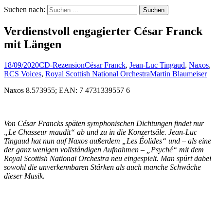
Suchen nach:
Verdienstvoll engagierter César Franck
mit Längen
18/09/2020
CD-Rezension
César Franck
,
Jean-Luc Tingaud
,
Naxos
,
RCS Voices
,
Royal Scottish National Orchestra
Martin Blaumeiser
Naxos 8.573955; EAN: 7 4731339557 6
Von César Francks späten symphonischen Dichtungen findet nur
„Le Chasseur maudit“ ab und zu in die Konzertsäle. Jean-Luc
Tingaud hat nun auf Naxos außerdem „Les Éolides“ und – als eine
der ganz wenigen vollständigen Aufnahmen – „Psyché“ mit dem
Royal Scottish National Orchestra neu eingespielt. Man spürt dabei
sowohl die unverkennbaren Stärken als auch manche Schwäche
dieser Musik.