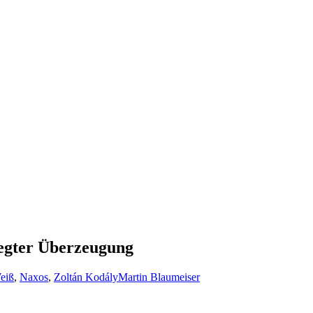
egter Überzeugung
eiß
,
Naxos
,
Zoltán Kodály
Martin Blaumeiser