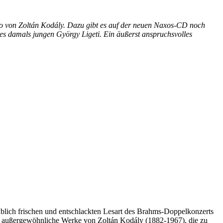
llo von Zoltán Kodály. Dazu gibt es auf der neuen Naxos-CD noch
 des damals jungen György Ligeti. Ein äußerst anspruchsvolles
ublich frischen und entschlackten Lesart des Brahms-Doppelkonzerts
ht außergewöhnliche Werke von Zoltán Kodály (1882-1967), die zu