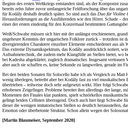
Beginn des ersten Weltkriegs entstanden sind, als der Komponist zusa
bereits zehn Jahre zuvor umfangreiche Feldforschung über das ungaris
für Kodály deshalb deutlich später. So sind auch das
Duo für Violine 
Herausforderungen an die Ausführenden wie den Hörer. Schade – denn
einer der ersten eindeutig für den Konzertsaal bestimmten Gattungsbei
Weiß/Schwabe müssen sich hier mit der unlängst erschienenen, gran
ungeheure Kenntnis der ungarischen Folklore zurück – trotzdem ist d
divergierenden Charaktere einzelner Elemente entschiedener aus als 
Das extreme Dynamikspektrum, das Kodály ausdrücklich notiert, wird w
Aufnahmetechnik, die zudem mehr Klangfülle an Stellen bietet, wo beide
bei Kadesha abgeklärter, zugleich dramatischer. Insgesamt vertraue
aber auch sie schaffen es, keine Sekunde zu langweilen, gerade im Fi
Bei den beiden Sonaten für Solocello habe ich als Vergleich zu Matt 
wenig überlegen, betreibt aber bei Kodály fast zu viel musikalische
übertrieben – teilweise doch sehr aufgesetzt wirkt. Hier folgt Schwa
erhobenen Zeigefinger. Probleme bereitet ihm allerdings der lange, mä
Momenten des Finales klar punkten, spielt schnörkellos musikantische
gelingt beiden Cellisten überragend. Doch auch hier liegt Schwabe fü
dieser die wenigen imitatorischen Stellen so deutlich herausstellen, d
Emotion oder überbetonte Struktur. Schon allein wegen der Solosona
[Martin Blaumeiser, September 2020]