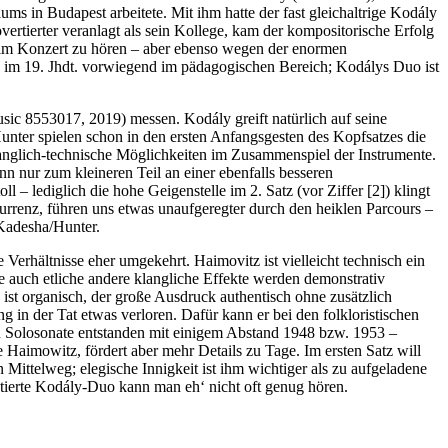
ms in Budapest arbeitete. Mit ihm hatte der fast gleichaltrige Kodály
ertierter veranlagt als sein Kollege, kam der kompositorische Erfolg
 im Konzert zu hören – aber ebenso wegen der enormen
h im 19. Jhdt. vorwiegend im pädagogischen Bereich; Kodálys Duo ist
ic 8553017, 2019) messen. Kodály greift natürlich auf seine
unter spielen schon in den ersten Anfangsgesten des Kopfsatzes die
langlich-technische Möglichkeiten im Zusammenspiel der Instrumente.
n nur zum kleineren Teil an einer ebenfalls besseren
 – lediglich die hohe Geigenstelle im 2. Satz (vor Ziffer [2]) klingt
rrenz, führen uns etwas unaufgeregter durch den heiklen Parcours –
 Kadesha/Hunter.
Verhältnisse eher umgekehrt. Haimovitz ist vielleicht technisch ein
e auch etliche andere klangliche Effekte werden demonstrativ
ist organisch, der große Ausdruck authentisch ohne zusätzlich
g in der Tat etwas verloren. Dafür kann er bei den folkloristischen
len Solosonate entstanden mit einigem Abstand 1948 bzw. 1953 –
 Haimowitz, fördert aber mehr Details zu Tage. Im ersten Satz will
n Mittelweg; elegische Innigkeit ist ihm wichtiger als zu aufgeladene
tierte Kodály-Duo kann man eh‘ nicht oft genug hören.