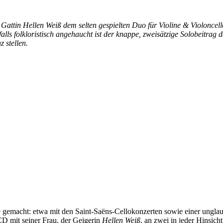
Gattin Hellen Weiß dem selten gespielten Duo für Violine & Violonce
alls folkloristisch angehaucht ist der knappe, zweisätzige Solobeitrag
 stellen.
e gemacht: etwa mit den Saint-Saëns-Cellokonzerten sowie einer ungla
CD mit seiner Frau, der Geigerin
Hellen Weiß
, an zwei in jeder Hinsic