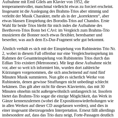
Aufnahme mit Emil Gilels am Klavier von 1952, die
temperamentvoller, manchmal vielleicht etwas zu forciert erscheint.
Insgesamt ist die Auslegung des Brahms-Trios aber stimmig und
verleiht der Musik Charakter, mehr als in der „korrekteren“, aber
etwas blassen Einspielung des Borodin-Trios auf Chandos. Erste
Wahl für beide Trios bleibt für mich indes die Aufnahme des
Beethoven-Trios Bonn bei CAvi: im Vergleich zum Brahms-Trio
musizieren die Bonner noch etwas flexibler, beredsamer und
beseelter, was auch dem Es-Dur-Fragment sehr gut bekommt.
Ähnlich verhält es sich mit der Einspielung von Rubinsteins Trio Nr.
2, wobei in diesem Fall offenbar nur eine Vergleichseinspielung im
Rahmen der Gesamteinspielung von Rubinsteins Trios durch das
Edlian Trio existiert (Metronome). Mir liegt diese Aufnahme nicht
vor, aber so weit ich informiert bin, wurden dort zahlreiche
Kürzungen vorgenommen, die sich anscheinend auf rund fünf
Minuten Musik summieren. Nun gibt es sicherlich Werke von
Rubinstein, denen gewisse Straffungen nicht unbedingt schlecht
bekämen. Das gilt aber nicht für dieses Klaviertrio, das mit 30
Minuten ohnehin nicht außergewöhnlich umfangreich ist. Insofern
bietet das Brahms-Trio sogar die einzige Möglichkeit, das Werk in
Gänze kennenzulernen (wobei die Expositionswiederholungen wie
in allen Werken auf dieser CD ausgelassen werden), und dies in
einer insgesamt überzeugenden Interpretation. Erneut fällt allerdings
insbesondere auf, dass das Trio dazu neigt, Forte-Passagen deutlich