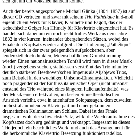
sich gut um ein Volkslied handeln könnte.
Auch der bereits angesprochene Michail Glinka (1804–1857) ist auf
dieser CD vertreten, und zwar mit seinem
Trio Pathétique
in d-moll,
eigentlich ein Werk für Klavier, Klarinette und Fagott, das der
tschechische Geiger Jan Hřímalý für Klaviertrio eingerichtet hat. Es
handelt sich dabei um ein noch recht frühes Werk aus dem Jahre
1832 in vier kurzen, ineinander übergehenden Sätzen, wobei das
Finale den Kopfsatz wieder aufgreift. Die Titulierung „Pathétique“
spiegelt sich in der zwar gelegentlich aufgelockerten, aber
tendenziell doch dunklen, leidenschaftlichen Grundstimmung
wieder. Einen nationalrussischen Tonfall wird man in dieser Musik
(noch) vergebens suchen, stattdessen verströmt das Trio mitunter
deutlich stärkeren Beethoven’schen Impetus als Aljabjews Trios,
zum Beispiel in den wuchtigen Unisono-Eingangstakten. Vielleicht
noch prägender ist der Einfluss italienischer Oper (nicht umsonst
entstand das Trio während eines längeren Italienaufenthalts), was
der Musik einen effektvollen, im besten Sinne theatralischen
Anstrich verleiht, etwa in arienhaften Solopassagen, dem zuweilen
orchestral anmutenden Klavierpart und einer gekonnten
dramatischen Kulmination am Schluss. Dabei ist das Finale
insgesamt wohl der schwächste Satz, wirkt die Wiederaufnahme des
Kopfsatzes doch arg gedrängt und verknappt. Insgesamt ist dieses
Trio jedoch ein beachtliches Werk, und auch das Arrangement für
die herkömmliche Klaviertrio-Besetzung funktioniert tadellos.