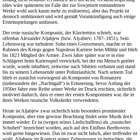
(dies wäre spätestens im Falle der zur Sowjetzeit entstandenen
Werke wohl auch kaum mehr zu realisieren), aber das Projekt ist
dennoch ambitioniert und wird gemäß Vorankündigung auch einige
Ersteinspielungen umfassen.
Der erste russische Komponist, der Klaviertrios schrieb, war
offenbar Alexander Aljabjew (bzw. Alyabiev; 1787–1851). Sein
Lebensweg war turbulent: Sohn eines Gouverneurs, machte er im
Rahmen des Kriegs gegen Napoleon Karriere beim Militär und blieb
bis 1823 Mitglied der Armee. Zwei Jahre später war er in eine
Schlägerei beim Kartenspiel verwickelt, bei der ein Mensch getötet
wurde, wurde inhaftiert, zeitweise nach Sibirien verbannt und stand
bis zu seinem Lebensende unter Polizeiaufsicht. Nach seinem Tod
blieb er zunächst vorwiegend als Komponist von Romanzen
(insbesondere der „Nachtigall“) in Erinnerung, bevor Anfang der
1950er Jahre eine Reihe seiner Werke im Druck erschien, sicherlich
motiviert dadurch, dass er einer der ersten Komponisten war, die in
ihren Werken russische Volkslieder verwendeten.
Heute ist Aljabjew zwar sicherlich kein besonders prominenter
Komponist, aber eine gewisse Beachtung findet seine Musik doch
immer wieder. Er ist (wegen seines Liedschaffens) als „russischer
Schubert“ bezeichnet worden, auch auf den Einfluss Beethovens
wird gerne hingewiesen. Das ist zwar nicht falsch, aber treffender ist
wohl, Aljabjew im Kontext seiner Zeitgenossen zu betrachten, die