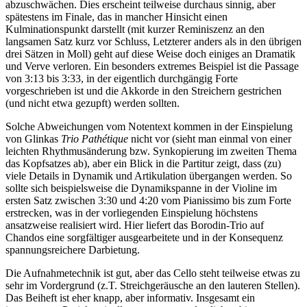
abzuschwächen. Dies erscheint teilweise durchaus sinnig, aber
spätestens im Finale, das in mancher Hinsicht einen
Kulminationspunkt darstellt (mit kurzer Reminiszenz an den
langsamen Satz kurz vor Schluss, Letzterer anders als in den übrigen
drei Sätzen in Moll) geht auf diese Weise doch einiges an Dramatik
und Verve verloren. Ein besonders extremes Beispiel ist die Passage
von 3:13 bis 3:33, in der eigentlich durchgängig Forte
vorgeschrieben ist und die Akkorde in den Streichern gestrichen
(und nicht etwa gezupft) werden sollten.
Solche Abweichungen vom Notentext kommen in der Einspielung
von Glinkas
Trio Pathétique
nicht vor (sieht man einmal von einer
leichten Rhythmusänderung bzw. Synkopierung im zweiten Thema
das Kopfsatzes ab), aber ein Blick in die Partitur zeigt, dass (zu)
viele Details in Dynamik und Artikulation übergangen werden. So
sollte sich beispielsweise die Dynamikspanne in der Violine im
ersten Satz zwischen 3:30 und 4:20 vom Pianissimo bis zum Forte
erstrecken, was in der vorliegenden Einspielung höchstens
ansatzweise realisiert wird. Hier liefert das Borodin-Trio auf
Chandos eine sorgfältiger ausgearbeitete und in der Konsequenz
spannungsreichere Darbietung.
Die Aufnahmetechnik ist gut, aber das Cello steht teilweise etwas zu
sehr im Vordergrund (z.T. Streichgeräusche an den lauteren Stellen).
Das Beiheft ist eher knapp, aber informativ. Insgesamt ein