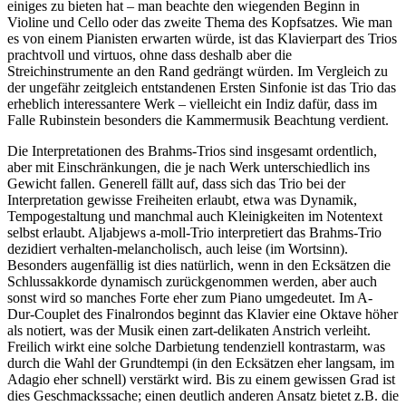
einiges zu bieten hat – man beachte den wiegenden Beginn in
Violine und Cello oder das zweite Thema des Kopfsatzes. Wie man
es von einem Pianisten erwarten würde, ist das Klavierpart des Trios
prachtvoll und virtuos, ohne dass deshalb aber die
Streichinstrumente an den Rand gedrängt würden. Im Vergleich zu
der ungefähr zeitgleich entstandenen Ersten Sinfonie ist das Trio das
erheblich interessantere Werk – vielleicht ein Indiz dafür, dass im
Falle Rubinstein besonders die Kammermusik Beachtung verdient.
Die Interpretationen des Brahms-Trios sind insgesamt ordentlich,
aber mit Einschränkungen, die je nach Werk unterschiedlich ins
Gewicht fallen. Generell fällt auf, dass sich das Trio bei der
Interpretation gewisse Freiheiten erlaubt, etwa was Dynamik,
Tempogestaltung und manchmal auch Kleinigkeiten im Notentext
selbst erlaubt. Aljabjews a-moll-Trio interpretiert das Brahms-Trio
dezidiert verhalten-melancholisch, auch leise (im Wortsinn).
Besonders augenfällig ist dies natürlich, wenn in den Ecksätzen die
Schlussakkorde dynamisch zurückgenommen werden, aber auch
sonst wird so manches Forte eher zum Piano umgedeutet. Im A-
Dur-Couplet des Finalrondos beginnt das Klavier eine Oktave höher
als notiert, was der Musik einen zart-delikaten Anstrich verleiht.
Freilich wirkt eine solche Darbietung tendenziell kontrastarm, was
durch die Wahl der Grundtempi (in den Ecksätzen eher langsam, im
Adagio eher schnell) verstärkt wird. Bis zu einem gewissen Grad ist
dies Geschmackssache; einen deutlich anderen Ansatz bietet z.B. die