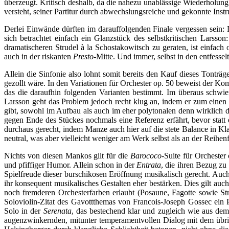
überzeugt. Kritisch deshalb, da die nahezu unablässige Wiederholung
versteht, seiner Partitur durch abwechslungsreiche und gekonnte Ins
Derlei Einwände dürften im darauffolgenden Finale vergessen sein:
sich betrachtet einfach ein Glanzstück des selbstkritischen Larsso
dramatischeren Strudel à la Schostakowitsch zu geraten, ist einfac
auch in der riskanten
Presto
-Mitte. Und immer, selbst in den entfesse
Allein die Sinfonie also lohnt somit bereits den Kauf dieses Tontr
gezollt wäre. In den Variationen für Orchester op. 50 beweist der K
das die daraufhin folgenden Varianten bestimmt. Im überaus schwie
Larsson geht das Problem jedoch recht klug an, indem er zum einen 
gibt, sowohl im Aufbau als auch im eher polytonalen denn wirklich 
gegen Ende des Stückes nochmals eine Referenz erfährt, bevor statt 
durchaus gerecht, indem Manze auch hier auf die stete Balance in Kl
neutral, was aber vielleicht weniger am Werk selbst als an der Reihe
Nichts von diesen Mankos gilt für die
Barococo
-Suite für Orchester
und pfiffiger Humor. Allein schon in der
Entrata
, die ihren Bezug zu 
Spielfreude dieser burschikosen Eröffnung musikalisch gerecht. Auc
ihr konsequent musikalisches Gestalten eher bestärken. Dies gilt auc
noch fremderen Orchesterfarben erlaubt (Posaune, Fagotte sowie Str
Soloviolin-Zitat des Gavottthemas von Francois-Joseph Gossec ein 
Solo in der
Serenata
, das bestechend klar und zugleich wie aus dem 
augenzwinkernden, mitunter temperamentvollen Dialog mit dem übrigen