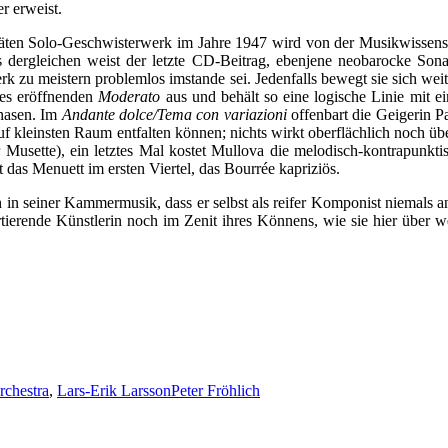
r erweist.
päten Solo-Geschwisterwerk im Jahre 1947 wird von der Musikwissensc
dergleichen weist der letzte CD-Beitrag, ebenjene neobarocke Sonate
erk zu meistern problemlos imstande sei. Jedenfalls bewegt sie sich w
 des eröffnenden
Moderato
aus und behält so eine logische Linie mit 
Phasen. Im
Andante dolce/Tema con variazioni
offenbart die Geigerin 
auf kleinsten Raum entfalten können; nichts wirkt oberflächlich noch ü
 Musette), ein letztes Mal kostet Mullova die melodisch-kontrapunkti
t das Menuett im ersten Viertel, das Bourrée kapriziös.
h in seiner Kammermusik, dass er selbst als reifer Komponist niemals 
tierende Künstlerin noch im Zenit ihres Könnens, wie sie hier über we
chestra
,
Lars-Erik Larsson
Peter Fröhlich