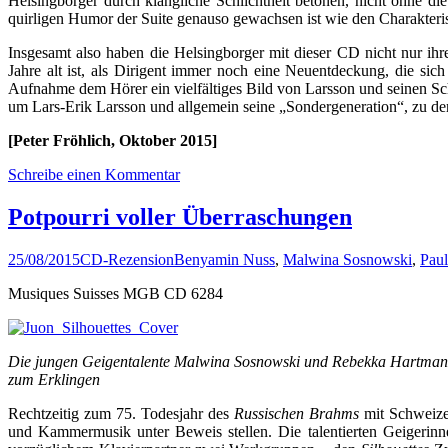
Helsingborger durch klangliche Schlichtheit betonen, nicht ohne di
quirligen Humor der Suite genauso gewachsen ist wie den Charakteris
Insgesamt also haben die Helsingborger mit dieser CD nicht nur ih
Jahre alt ist, als Dirigent immer noch eine Neuentdeckung, die si
Aufnahme dem Hörer ein vielfältiges Bild von Larsson und seinen Sc
um Lars-Erik Larsson und allgemein seine „Sondergeneration“, zu der 
[Peter Fröhlich, Oktober 2015]
Schreibe einen Kommentar
Potpourri voller Überraschungen
25/08/2015
CD-Rezension
Benyamin Nuss
,
Malwina Sosnowski
,
Paul
Musiques Suisses MGB CD 6284
Die jungen Geigentalente Malwina Sosnowski und Rebekka Hartmann
zum Erklingen
Rechtzeitig zum 75. Todesjahr des
Russischen Brahms
mit Schweize
und Kammermusik unter Beweis stellen. Die talentierten Geigerinn