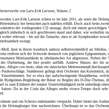
hesterwerke von Lars-Erik Larsson, Volume 2
chweden Lars-Erik Larsson schien es im Jahr 2011, als seien die Hels
öreindruck her betrachtet auch tadellos erfüllt. Doch auch beim zwei
Booklettext der vorliegenden CD aussagt, doch mit einem gewichtigen
ugleich ästhetisch in sich geschlossen stand und daher, wie weiterhi
t weiter relevant – bis auf die Tatsache, dass er als Symphoniker sowo
fmerksamkeit zwingt.
-Moll, lässt in ihrem Ausdruck nahezu selbstverständlich an Sibeli
weise entfernt sich der Schwede dennoch von jeglichem Epigonentum, w
lementaren Motivpartikeln in sibelianischer Art abgrenzen. Neben der 
r Darbietung, die hier positiv auffällt. Andrew Manze, der für sein
ätze,
Allegro
con moto
, ohne ein sklavisches Metronommaß durchzupeits
iven Paukenschläge. Stattdessen gelingt dem Orchester das Kunststück,
 Einzelstimmen. Sei es etwa das aufschwingende Hauptthema, welches d
r die Bydgedans-Begleitung der Bässe zu Beginn des D-Dur-Themas, die
edarf es zum Erfahren der totalen Tonreichhaltigkeit nicht unbedingt 
s Satzes: Da in der Coda das Allegro molto vivace-Tempo doch sehr
rd.
n Andante und ein Scherzo miteinander verquickt. Dabei bietet das And
) die Helsingborger fein nachzeichnen. Überhaupt ist es das Orcheste