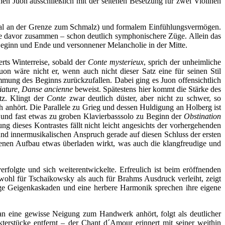
en Juon ausschließlich mit der seltenen Besetzung für zwei Violinen
mal an der Grenze zum Schmalz) und formalem Einfühlungsvermögen.
e davor zusammen – schon deutlich symphonischere Züge. Allein das
ls Beginn und Ende und versonnener Melancholie in der Mitte.
rts Winterreise, sobald der
Conte mysterieux
, sprich der unheimliche
on wäre nicht er, wenn auch nicht dieser Satz eine für seinen Stil
immung des Beginns zurückzufallen. Dabei ging es Juon offensichtlich
iature, Danse ancienne
beweist. Spätestens hier kommt die Stärke des
tz. Klingt der
Conte
zwar deutlich düster, aber nicht zu schwer, so
ich anhört. Die Parallele zu Grieg und dessen Huldigung an Holberg ist
n und fast etwas zu groben Klavierbasssolo zu Beginn der
Obstination
ng dieses Kontrastes fällt nicht leicht angesichts der vorhergehenden
n und innermusikalischen Anspruch gerade auf diesen Schluss der ersten
enen Aufbau etwas überladen wirkt, was auch die klangfreudige und
rfolgte und sich weiterentwickelte. Erfreulich ist beim eröffnenden
wohl für Tschaikowsky als auch für Brahms Ausdruck verleiht, zeigt
ige Geigenkaskaden und eine herbere Harmonik sprechen ihre eigene
n eine gewisse Neigung zum Handwerk anhört, folgt als deutlicher
terstücke entfernt – der Chant d´Amour erinnert mit seiner weithin