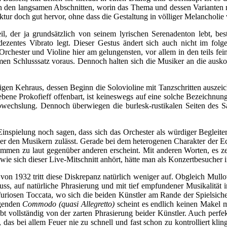
 in den langsamen Abschnitten, worin das Thema und dessen Varianten ma
uktur doch gut hervor, ohne dass die Gestaltung in völliger Melancholie 
teil, der ja grundsätzlich von seinem lyrischen Serenadenton lebt, 
ezentes Vibrato legt. Dieser Gestus ändert sich auch nicht im folge
chester und Violine hier am gelungensten, vor allem in den teils fein
ümen Schlusssatz voraus. Dennoch halten sich die Musiker an die aus
gen Kehraus, dessen Beginn die Solovioline mit Tanzschritten auszei
iebene Prokofieff offenbart, ist keineswegs auf eine solche Bezeichnun
echslung. Dennoch überwiegen die burlesk-rustikalen Seiten des Sa
spielung noch sagen, dass sich das Orchester als würdiger Begleiter 
r den Musikern zulässt. Gerade bei dem heterogenen Charakter der Ecksä
men zu laut gegenüber anderen erscheint. Mit anderen Worten, es zeig
wie sich dieser Live-Mitschnitt anhört, hätte man als Konzertbesuch
 von 1932 tritt diese Diskrepanz natürlich weniger auf. Obgleich Mul
uss, auf natürliche Phrasierung und mit tief empfundener Musikalität 
 furiosen Toccata, wo sich die beiden Künstler am Rande der Spielsich
lgenden
Commodo (quasi Allegretto)
scheint es endlich keinen Makel m
ebt vollständig von der zarten Phrasierung beider Künstler. Auch perf
das bei allem Feuer nie zu schnell und fast schon zu kontrolliert kling