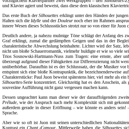
vorzüglichem Klavierpartner zwei Werkgruppen – den
Silhouettes-
Zy
und Klavier agiert und beweist, dass diese dem klassischen Klaviertrio
Das erste Buch der
Silhouettes
erklingt unter den Händen der junge
Halten sich die
Idylle
und der
Douleur
noch eher im Rahmen anspruch
innere Wesen dieses Schlussstückes strotzt nur so von einer für Juon 
Deutlich andere, ja nahezu mulmige Töne schlägt der Anfang des zw
Graf erklingt, zumal die gedämpften Geigen und das in der Begleit
charakteristische Abwechslung beinhaltete. Lichter wird der Satz, l
nicht um bloße Schauerromantik, vielmehr huldigte er wie so viele s
Trios Sosnowski-Hartmann-Nuss zum Tragen: eine ernste, aber un
überzeugt aufgrund dieser Fähigkeiten zur Differenzierung nicht wen
unüberhörbar. Daraufhin ist es der Schlusssatz, der die Musiker vor
entspinnt sich eine bloße Kontrapunktik, die bezeichnenderweise a
Charakterstücke: Paul Juon beweist spätestens hier, viel mehr als ein
Silhouettes-
Serie konzentriert. Gleichzeitig hat es den Anschein, als
souveräne Aufführung nicht ganz vergessen machen kann.
Dessen ungeachtet kann man dieser wie der darauffolgenden zweiten 
Prélude
, wie der Anspruch nach mehr Komplexität sich mit gekonnt
außerdem gerade in dieser Eröffnung – wie könnte es anders sein!
Sprache.
Aber wie so oft ist Juon mit seinen unterschiedlichen Nationalität
Kontrast ein
Chant d´amour
. Mittlerweile haben die
Silhouettes
sic