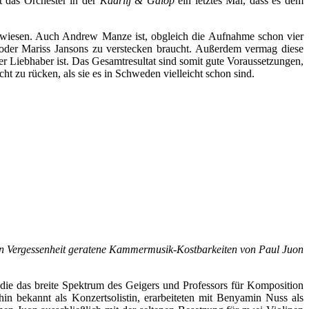
t das Orchester in der
Kadrilj & Galop
ein letztes Mal, dass es dem
 bewiesen. Auch Andrew Manze ist, obgleich die Aufnahme schon vier
e oder Mariss Jansons zu verstecken braucht. Außerdem vermag diese
 Liebhaber ist. Das Gesamtresultat sind somit gute Voraussetzungen,
t zu rücken, als sie es in Schweden vielleicht schon sind.
in Vergessenheit geratene Kammermusik-Kostbarkeiten von Paul Juon
die das breite Spektrum des Geigers und Professors für Komposition
n bekannt als Konzertsolistin, erarbeiteten mit Benyamin Nuss als