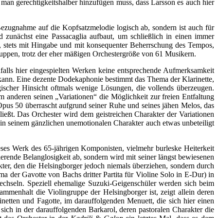
 man gerechtigkeitshalber hinzufügen muss, dass Larsson es auch hier
ezugnahme auf die Kopfsatzmelodie logisch ab, sondern ist auch für
nd zunächst eine Passacaglia aufbaut, um schließlich in einen immer
it, stets mit Hingabe und mit konsequenter Beherrschung des Tempos,
gruppen, trotz der eher mäßigen Orchestergröße von 61 Musikern.
nfalls hier eingespielten Werken keine entsprechende Aufmerksamkeit
n kann. Eine dezente Dodekaphonie bestimmt das Thema der Klarinette,
gischer Hinsicht oftmals wenige Lösungen, die vollends überzeugen.
 anderen seinen „Variationen“ die Möglichkeit zur freien Entfaltung
Opus 50 überrascht aufgrund seiner Ruhe und seines jähen Melos, das
ließt. Das Orchester wird dem geistreichen Charakter der Variationen
 in seinem gänzlichen unemotionalen Charakter auch etwas unbeteiligt
ieses Werk des 65-jährigen Komponisten, vielmehr burleske Heiterkeit
isierende Belanglosigkeit ab, sondern wird mit seiner längst bewiesenen
kter, den die Helsingborger jedoch niemals überziehen, sondern durch
a der Gavotte von Bachs dritter Partita für Violine Solo in E-Dur) in
rwechseln. Speziell ehemalige Suzuki-Geigenschüler werden sich beim
menhalt die Violingruppe der Helsingborger ist, zeigt allein deren
rinetten und Fagotte, im darauffolgenden Menuett, die sich hier einen
sich in der darauffolgenden Barkarol, deren pastoralen Charakter die