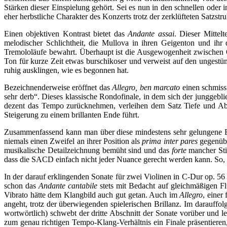
Stärken dieser Einspielung gehört. Sei es nun in den schnellen oder
eher herbstliche Charakter des Konzerts trotz der zerklüfteten Satzstr
Einen objektiven Kontrast bietet das
Andante assai
. Dieser Mittel
melodischer Schlichtheit, die Mullova in ihren Geigenton und ihr d
Tremololäufe bewahrt. Überhaupt ist die Ausgewogenheit zwischen Or
Ton für kurze Zeit etwas burschikoser und verweist auf den ungest
ruhig ausklingen, wie es begonnen hat.
Bezeichnenderweise eröffnet das
Allegro, ben marcato
einen schmissi
sehr derb“. Dieses klassische Rondofinale, in dem sich der junggebl
dezent das Tempo zurücknehmen, verleihen dem Satz Tiefe und Abw
Steigerung zu einem brillanten Ende führt.
Zusammenfassend kann man über diese mindestens sehr gelungene Ein
niemals einen Zweifel an ihrer Position als
prima inter pares
gegenübe
musikalische Detailzeichnung bemüht sind und das
forte
mancher Stim
dass die SACD einfach nicht jeder Nuance gerecht werden kann. So, 
In der darauf erklingenden Sonate für zwei Violinen in C-Dur op. 56
schon das
Andante cantabile
stets mit Bedacht auf gleichmäßigen Fl
Vibrato hätte dem Klangbild auch gut getan. Auch im
Allegro
, einer
angeht, trotz der überwiegenden spielerischen Brillanz. Im darauffo
wortwörtlich) schwebt der dritte Abschnitt der Sonate vorüber und l
zum genau richtigen Tempo-Klang-Verhältnis ein Finale präsentieren, 