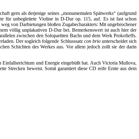
haft gern als derjenige seines „monumentalen Spätwerks“ (aufgrund
 für unbegleitete Violine in D-Dur op. 115, auf. Es ist fast schon
eit weg von Darbietungen bloßen Zugabecharakters: Mit ungebrochener
einem völlig unplakativen D-Dur bei. Bemerkenswert ist auch hier der
Parallelen zwischen den Solopartiten Bachs und dem Werk Prokofieffs.
berladen. Der sogleich folgende Schlusssatz
con brio
unterscheidet sich
schen Schichten des Werkes aus. Vor allem jedoch zollt sie der darin
an Einfallsreichtum und Energie eingebüßt hat. Auch Victoria Mullova,
ite Strecken beweist. Somit garantiert diese CD reife Ernte aus dem