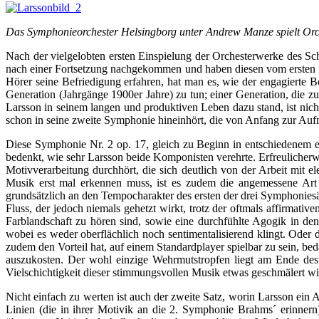
Das Symphonieorchester Helsingborg unter Andrew Manze spielt Orc
Nach der vielgelobten ersten Einspielung der Orchesterwerke des S
nach einer Fortsetzung nachgekommen und haben diesen vom ersten H
Hörer seine Befriedigung erfahren, hat man es, wie der engagierte 
Generation (Jahrgänge 1900er Jahre) zu tun; einer Generation, die z
Larsson in seinem langen und produktiven Leben dazu stand, ist nich
schon in seine zweite Symphonie hineinhört, die von Anfang zur Au
Diese Symphonie Nr. 2 op. 17, gleich zu Beginn in entschiedenem e
bedenkt, wie sehr Larsson beide Komponisten verehrte. Erfreulicher
Motivverarbeitung durchhört, die sich deutlich von der Arbeit mit e
Musik erst mal erkennen muss, ist es zudem die angemessene Art de
grundsätzlich an den Tempocharakter des ersten der drei Symphonies
Fluss, der jedoch niemals gehetzt wirkt, trotz der oftmals affirmat
Farblandschaft zu hören sind, sowie eine durchfühlte Agogik in den
wobei es weder oberflächlich noch sentimentalisierend klingt. Ode
zudem den Vorteil hat, auf einem Standardplayer spielbar zu sein, b
auszukosten. Der wohl einzige Wehrmutstropfen liegt am Ende de
Vielschichtigkeit dieser stimmungsvollen Musik etwas geschmälert wi
Nicht einfach zu werten ist auch der zweite Satz, worin Larsson ei
Linien (die in ihrer Motivik an die 2. Symphonie Brahms´ erinnern