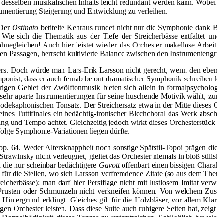
 desselben musikalischen Inhalts leicht redundant werden kann. Wobei
trumentierung Steigerung und Entwicklung zu verleihen.
 Der
Ostinato
betitelte Kehraus rundet nicht nur die Symphonie dank B
n: Wie sich die Thematik aus der Tiefe der Streicherbässe entfaltet u
h ohnegleichen! Auch hier leistet wieder das Orchester makellose Arbe
lten Passagen, herrscht kultivierte Balance zwischen den Instrumenten
ägers. Doch würde man Lars-Erik Larsson nicht gerecht, wenn den ebe
omponist, dass er auch fernab betont dramatischer Symphonik schreibe
rigen Gebiet der Zwölftonmusik bieten sich allein in formalpsycholo
sehr aparte Instrumentierungen für seine huschende Motivik wählt, zum
dodekaphonischen Tonsatz. Der Streichersatz etwa in der Mitte dieses 
eines Tuttifinales ein bedächtig-ironischer Blechchoral das Werk absch
ang und Tempo achtet. Gleichzeitig jedoch wirkt dieses Orchesterstück
nfolge Symphonie-Variationen liegen dürfte.
 op. 64. Weder Altersknappheit noch sonstige Spätstil-Topoi prägen d
Strawinsky nicht verleugnet, gleitet das Orchester niemals in bloß stil
h die nur scheinbar bedächtigere
Gavott
offenbart einen bissigen Chara
h für die Stellen, wo sich Larsson verfremdende Zitate (so aus dem Them
eicherbässe): man darf hier Persiflage nicht mit lustlosem Imitat ve
Prusten oder Schmunzeln nicht verkneifen können. Von welchem Zusam
Hintergrund erklingt. Gleiches gilt für die Holzbläser, vor allem Kla
 Orchester leisten. Dass diese Suite auch ruhigere Seiten hat, zeigt 