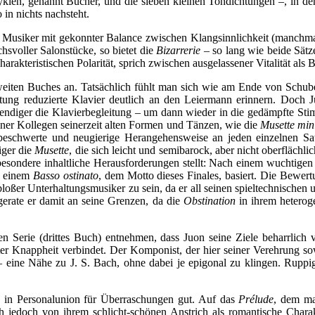
klen, genannt Bücher, und die sieben kleinen Tondichtungen –, in den
 in nichts nachsteht.
n Musiker mit gekonnter Balance zwischen Klangsinnlichkeit (manch
svoller Salonstücke, so bietet die
Bizarrerie
– so lang wie beide Sätz
charakteristischen Polarität, sprich zwischen ausgelassener Vitalität a
eiten Buches an. Tatsächlich fühlt man sich wie am Ende von Schube
ung reduzierte Klavier deutlich an den Leiermann erinnern. Doch Ju
ebendiger die Klavierbegleitung – um dann wieder in die gedämpfte St
einer Kollegen seinerzeit alten Formen und Tänzen, wie die
Musette min
beschwerte und neugierige Herangehensweise an jeden einzelnen Sa
iger die
Musette
, die sich leicht und semibarock, aber nicht oberflächl
 besondere inhaltliche Herausforderungen stellt: Nach einem wuchtige
uf einem
Basso ostinato
, dem Motto dieses Finales, basiert. Die Bewertu
 bloßer Unterhaltungsmusiker zu sein, da er all seinen spieltechnische
 gerate er damit an seine Grenzen, da die
Obstination
in ihrem heterog
Serie (drittes Buch) entnehmen, dass Juon seine Ziele beharrlich ve
er Knappheit verbindet. Der Komponist, der hier seiner Verehrung so
 – eine Nähe zu J. S. Bach, ohne dabei je epigonal zu klingen. Rupp
en in Personalunion für Überraschungen gut. Auf das
Prélude
, dem ma
h jedoch von ihrem schlicht-schönen Anstrich als romantische Charak