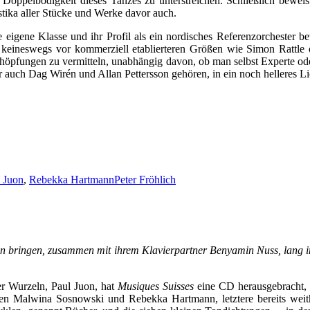
e Doppelbödigkeit dieses Tanzes zu unterstreichen. Schließlich beweis
tika aller Stücke und Werke davor auch.
re eigene Klasse und ihr Profil als ein nordisches Referenzorchester
ch keineswegs vor kommerziell etablierteren Größen wie Simon Rattl
höpfungen zu vermitteln, unabhängig davon, ob man selbst Experte oder
auch Dag Wirén und Allan Pettersson gehören, in ein noch helleres Lich
 Juon
,
Rebekka Hartmann
Peter Fröhlich
 bringen, zusammen mit ihrem Klavierpartner Benyamin Nuss, l
ang 
r Wurzeln, Paul Juon, hat
Musiques Suisses
eine CD herausgebracht, 
en Malwina Sosnowski und Rebekka Hartmann, letztere bereits weithi