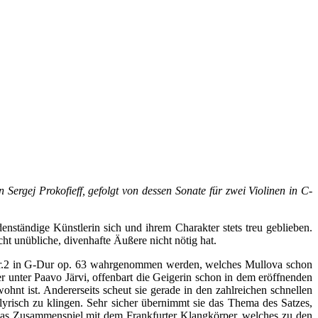
 Sergej Prokofieff, gefolgt von dessen Sonate für zwei Violinen in C-
enständige Künstlerin sich und ihrem Charakter stets treu geblieben.
cht unübliche, divenhafte Äußere nicht nötig hat.
ert Nr.2 in G-Dur op. 63 wahrgenommen werden, welches Mullova schon
 unter Paavo Järvi, offenbart die Geigerin schon in dem eröffnenden
ohnt ist. Andererseits scheut sie gerade in den zahlreichen schnellen
yrisch zu klingen. Sehr sicher übernimmt sie das Thema des Satzes,
s das Zusammenspiel mit dem Frankfurter Klangkörper, welches zu den