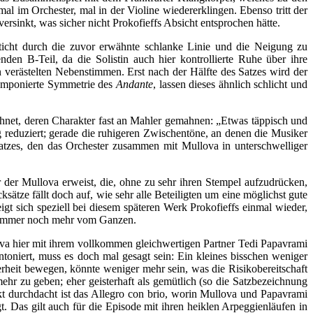
l im Orchester, mal in der Violine wiedererklingen. Ebenso tritt der
versinkt, was sicher nicht Prokofieffs Absicht entsprochen hätte.
besticht durch die zuvor erwähnte schlanke Linie und die Neigung zu
nden B-Teil, da die Solistin auch hier kontrollierte Ruhe über ihre
 verästelten Nebenstimmen. Erst nach der Hälfte des Satzes wird der
komponierte Symmetrie des
Andante
, lassen dieses ähnlich schlicht und
chnet, deren Charakter fast an Mahler gemahnen: „Etwas täppisch und
g reduziert; gerade die ruhigeren Zwischentöne, an denen die Musiker
tzes, den das Orchester zusammen mit Mullova in unterschwelliger
der Mullova erweist, die, ohne zu sehr ihren Stempel aufzudrücken,
tze fällt doch auf, wie sehr alle Beteiligten um eine möglichst gute
t sich speziell bei diesem späteren Werk Prokofieffs einmal wieder,
er immer noch mehr vom Ganzen.
lova hier mit ihrem vollkommen gleichwertigen Partner Tedi Papavrami
intoniert, muss es doch mal gesagt sein: Ein kleines bisschen weniger
erheit bewegen, könnte weniger mehr sein, was die Risikobereitschaft
ehr zu geben; eher geisterhaft als gemütlich (so die Satzbezeichnung
ekt durchdacht ist das Allegro con brio, worin Mullova und Papavrami
t. Das gilt auch für die Episode mit ihren heiklen Arpeggienläufen in