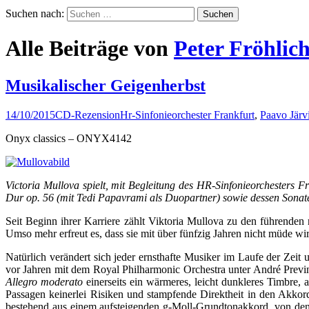
Suchen nach:
Alle Beiträge von
Peter Fröhlic
Musikalischer Geigenherbst
14/10/2015
CD-Rezension
Hr-Sinfonieorchester Frankfurt
,
Paavo Järv
Onyx classics – ONYX4142
Victoria Mullova spielt, mit Begleitung des HR-Sinfonieorchesters Fr
Dur op. 56 (mit Tedi Papavrami als Duopartner) sowie dessen Sonate 
Seit Beginn ihrer Karriere zählt Viktoria Mullova zu den führenden 
Umso mehr erfreut es, dass sie mit über fünfzig Jahren nicht müde wird
Natürlich verändert sich jeder ernsthafte Musiker im Laufe der Zei
vor Jahren mit dem Royal Philharmonic Orchestra unter André Previn
Allegro moderato
einerseits ein wärmeres, leicht dunkleres Timbre, 
Passagen keinerlei Risiken und stampfende Direktheit in den Akkor
bestehend aus einem aufsteigenden g-Moll-Grundtonakkord, von den B