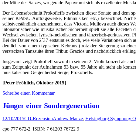
der Mitte des Satzes, wo gerade Papavrami sich als exzellenter Musike
Der Lebensabschnitt Prokofieffs zwischen dieser Sonate und dem s
seiner KPdSU-Auftragswerke, Filmmusiken etc.) bezeichnet. Nichts 
selbstverständlich anzunehmen, dass Victoria Mullova auch dieses W
intonatorischer wie musikalischer Sicherheit spielt sie alle Facetten
Wechsel zwischen lyrisch-melodischen und tänzerisch-perkussiven 
Bei der Dauer von 2´37 erstaunt es doch, wie viele Variationen sich 
deutlich von einem typischen Kehraus (trotz der Steigerung zu einer
versteckten Tanzsuite ihren Tribut: Graziös und nachdrücklich erkling
Insgesamt zeigt Prokofieff sowohl in seinem 2. Violinkonzert als auc
zum Zeitpunkt der Aufnahmen 53 bzw. 55 Jahre alt, steht als konzer
musikalischen Geigenherbst Sergej Prokofieffs.
[Peter Fröhlich, Oktober 2015]
Schreibe einen Kommentar
Jünger einer Sondergeneration
12/10/2015
CD-Rezension
Andrew Manze
,
Helsingborg Symphony Or
cpo 777 672-2, ISBN: 7 61203 76722 9