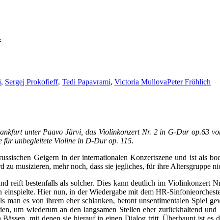
h
i
,
Sergej Prokofieff
,
Tedi Papavrami
,
Victoria Mullova
Peter Fröhlich
ankfurt unter Paavo Järvi, das Violinkonzert Nr. 2 in G-Dur op.63 von
für unbegleitete Violine in D-Dur op. 115.
russischen Geigern in der internationalen Konzertszene und ist als bod
 zu musizieren, mehr noch, dass sie jegliches, für ihre Altersgruppe ni
t und reift bestenfalls als solcher. Dies kann deutlich im Violinkonz
 einspielte. Hier nun, in der Wiedergabe mit dem HR-Sinfonieorchester
als man es von ihrem eher schlanken, betont unsentimentalen Spiel gew
den, um wiederum an den langsamen Stellen eher zurückhaltend und l
ässen, mit denen sie hierauf in einen Dialog tritt. Überhaupt ist e