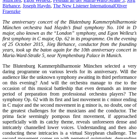
München
,
Egon Wellesz
,
Festsaal an der Maria-Ward-Straße 5
,
Jörg
Birhance
,
Joseph Haydn
,
The New Listener International
Oliver
Fraenzke
The anniversary concert of the Blutenburg Kammerphilharmonie
München orchestra had Haydn’s final symphony No. 104 in D
major, also known as the “London” symphony, and Egon Wellesz’s
first symphony in C major, Op. 62 in its programme. On the evening
of 25 October 2015, Jörg Birhance, conductor from the founding
years, took up the baton again for the 10th anniversary concert in
Maria-Ward-Straße 5, near Nymphenburg Palace in Munich.
The Blutenburg Kammerphilharmonie München selected a very
daring programme on various levels for its anniversary. Will the
audience like the unknown symphony awaiting its third performance
on this evening? And will the orchestra manage to rise to the
occasion of this musical battleship that even demands an intense
period of preparation from professional orchestra players? The
symphony Op. 62 with its first and last movement in c minor ending
in C major and the second movement in g minor is, no doubt, one of
the greatest challenges for the musicians and the conductor. The
prima facie seemingly pompous first movement, if approached
superficially with its catchy theme, reveals unforeseen dense and
intricately channelled lower voices. Understanding and then also
conducting these intricacies is a virtual Sisyphean challenge. The
second movement comes up with perpetual quintuplets, demanding