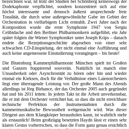
bezeichnen war, ist trotz der Studien bei Schönberg keineswegs der
Dodekaphonie verpflichtet, sondern konzentriert sich auf eine
höchst interessante und dennoch äußerst ansprechende freie
Tonalität, die durch seine außergewöhnliche Gabe im Gebiet der
Orchestration in vielfarbigem Licht erstrahlt. Zwei Jahre nach der
Komposition wurde die erste Symphonie 1947 von Sergiu
Celibidache und den Berliner Philharmonikern aufgeführt, ein Jahr
später folgten die Wiener Symphoniker unter Joseph Krips – danach
endete die Rezeptionsgeschichte abgesehen von einer sehr
schwachen CD-Einspielung, der nicht einmal eine Aufführung und
auch keine angemessene Einstudierung vorangingen – bis heute!
Die Blutenburg Kammerphilharmonie München spielt im Großen
und Ganzen frappierend souverän. Natürlich ist manch eine
Unsauberkeit oder Asynchronität zu hören oder hin und wieder
einmal ein Kieksen, doch für die Verhältnisse eines Laienorchesters
liegt eine überragende Leistung vor. Der große Mann des Abends
allerdings ist Jörg Birhance, der das Orchester 2005 auch gegründet
hat und bis 2011 leitete. In jedem Takt ist die Arbeit unverkennbar,
die er mit dem Orchester verrichtet hat, so dass die nicht erreichbare
technische Perfektion der Instrumentalisten durch die
kammermusikalische Bewusstheit wettgemacht wird. Was dieser
Dirigent aus dem Klangkörper herausholen kann, ist wahrlich mehr
als erstaunlich! Beim großzügig besetzten Haydn lässt er einen sehr
klaren Gestus vorherrschen, so dass die Form ganz genau ersichtlich