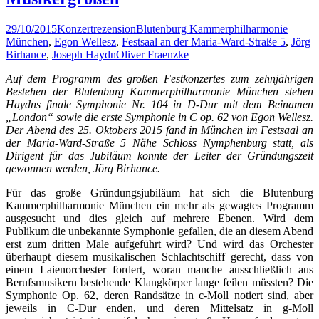
29/10/2015
Konzertrezension
Blutenburg Kammerphilharmonie
München
,
Egon Wellesz
,
Festsaal an der Maria-Ward-Straße 5
,
Jörg
Birhance
,
Joseph Haydn
Oliver Fraenzke
Auf dem Programm des großen Festkonzertes zum zehnjährigen
Bestehen der Blutenburg Kammerphilharmonie München stehen
Haydns finale Symphonie Nr. 104 in D-Dur mit dem Beinamen
„London“ sowie die erste Symphonie in C op. 62 von Egon Wellesz.
Der Abend des 25. Oktobers 2015 fand in München im Festsaal an
der Maria-Ward-Straße 5 Nähe Schloss Nymphenburg statt, als
Dirigent für das Jubiläum konnte der Leiter der Gründungszeit
gewonnen werden, Jörg Birhance.
Für das große Gründungsjubiläum hat sich die Blutenburg
Kammerphilharmonie München ein mehr als gewagtes Programm
ausgesucht und dies gleich auf mehrere Ebenen. Wird dem
Publikum die unbekannte Symphonie gefallen, die an diesem Abend
erst zum dritten Male aufgeführt wird? Und wird das Orchester
überhaupt diesem musikalischen Schlachtschiff gerecht, dass von
einem Laienorchester fordert, woran manche ausschließlich aus
Berufsmusikern bestehende Klangkörper lange feilen müssten? Die
Symphonie Op. 62, deren Randsätze in c-Moll notiert sind, aber
jeweils in C-Dur enden, und deren Mittelsatz in g-Moll