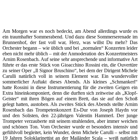
Am Morgen war es noch bedeckt, am Abend allerdings wurde es
ein traumhafter Sommerabend. Und dazu diese Sommerserenade im
Brunnenhof, der fast voll war, Herz, was willst Du mehr? Das
Orchester begann – wie üblich und bei „normalen“ Konzerten leider
eben nicht mehr üblich – mit der Anmoderation des Konzertmeisters
Arnim Rosenbach. Auf seine sehr ansprechende und informative Art
führte er das erste Stück von Gioacchino Rossini ein, die Ouvertüre
zu seiner Oper „Il Signor Bruschino“, bei dem der Dirigent Michele
Carulli natürlich voll in seinem Element war. Ein wundervoller
sommerlicher Auftakt dieses Abends. Als kleines „Schmankerl“
hatte Rossini in diese Instrumentierung für die zweiten Geigen ein
Extra hineinkomponiert, denn die durften sich zeitweise als „Klopf-
Geister“ mit ihren Bögen auf einem Brett, das sie auf den Schoß
gelegt hatten, austoben. Als zweites Stück des Abends stellte Arnim
Rosenbach das Trompetenkonzert Es-Dur von Joseph Haydn vor
und den Solisten, den 22-jährigen Valentin Hammerl. Der junge
Trompeter verzauberte mit seinem strahlenden, aber immer weichen
und schönen Ton. Vom Orchester wurde er besonders intensiv und
gefühlvoll begleitet, kein Wunder, denn Michele Carulli – selbst mit
19 Jahren Soloklarinettist an der Mailänder Scala – weiß natürlich