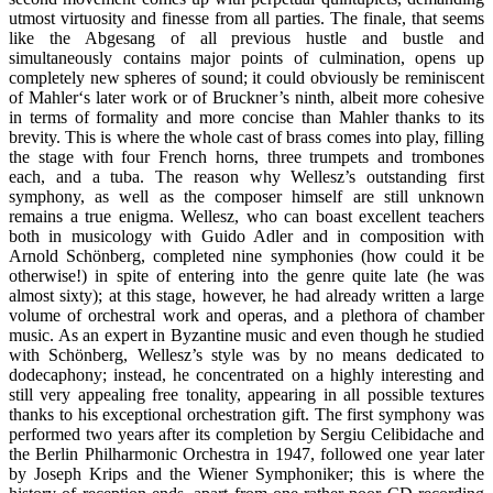
utmost virtuosity and finesse from all parties. The finale, that seems
like the Abgesang of all previous hustle and bustle and
simultaneously contains major points of culmination, opens up
completely new spheres of sound; it could obviously be reminiscent
of Mahler‘s later work or of Bruckner’s ninth, albeit more cohesive
in terms of formality and more concise than Mahler thanks to its
brevity. This is where the whole cast of brass comes into play, filling
the stage with four French horns, three trumpets and trombones
each, and a tuba. The reason why Wellesz’s outstanding first
symphony, as well as the composer himself are still unknown
remains a true enigma. Wellesz, who can boast excellent teachers
both in musicology with Guido Adler and in composition with
Arnold Schönberg, completed nine symphonies (how could it be
otherwise!) in spite of entering into the genre quite late (he was
almost sixty); at this stage, however, he had already written a large
volume of orchestral work and operas, and a plethora of chamber
music. As an expert in Byzantine music and even though he studied
with Schönberg, Wellesz’s style was by no means dedicated to
dodecaphony; instead, he concentrated on a highly interesting and
still very appealing free tonality, appearing in all possible textures
thanks to his exceptional orchestration gift. The first symphony was
performed two years after its completion by Sergiu Celibidache and
the Berlin Philharmonic Orchestra in 1947, followed one year later
by Joseph Krips and the Wiener Symphoniker; this is where the