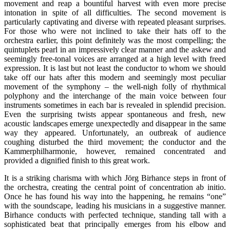
movement and reap a bountiful harvest with even more precise
intonation in spite of all difficulties. The second movement is
particularly captivating and diverse with repeated pleasant surprises.
For those who were not inclined to take their hats off to the
orchestra earlier, this point definitely was the most compelling; the
quintuplets pearl in an impressively clear manner and the askew and
seemingly free-tonal voices are arranged at a high level with freed
expression. It is last but not least the conductor to whom we should
take off our hats after this modern and seemingly most peculiar
movement of the symphony – the well-nigh folly of rhythmical
polyphony and the interchange of the main voice between four
instruments sometimes in each bar is revealed in splendid precision.
Even the surprising twists appear spontaneous and fresh, new
acoustic landscapes emerge unexpectedly and disappear in the same
way they appeared. Unfortunately, an outbreak of audience
coughing disturbed the third movement; the conductor and the
Kammerphilharmonie, however, remained concentrated and
provided a dignified finish to this great work.
It is a striking charisma with which Jörg Birhance steps in front of
the orchestra, creating the central point of concentration ab initio.
Once he has found his way into the happening, he remains “one”
with the soundscape, leading his musicians in a suggestive manner.
Birhance conducts with perfected technique, standing tall with a
sophisticated beat that principally emerges from his elbow and