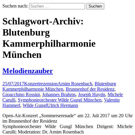
Suchen nach:
Schlagwort-Archiv:
Blutenburg
Kammerphilharmonie
München
Melodienzauber
25/07/2017
Konzertrezension
Arnim Rosenbach
,
Blutenburg
Kammerphilharmonie München
,
Brunnenhof der Residenz
,
Gioacchino Rossini
,
Johannes Brahms
,
Joseph Haydn
,
Michele
Carulli
,
Symphonieorchester Wilde Gungl München
,
Valentin
Hammerl
,
Wilde Gungl
Ulrich Hermann
Open-Air-Konzert „Sommerserenade“ am 22. Juli 2017 um 20 Uhr
im Brunnenhof der Residenz
Symphonieorchester Wilde Gungl München Dirigent: Michele
Carulli; Moderation: Dr. Arnim Rosenbach