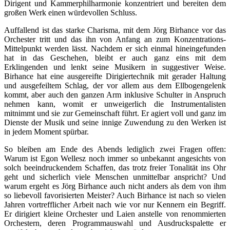
Dirigent und Kammerphilharmonie konzentriert und bereiten dem
großen Werk einen würdevollen Schluss.
Auffallend ist das starke Charisma, mit dem Jörg Birhance vor das
Orchester tritt und das ihn von Anfang an zum Konzentrations-
Mittelpunkt werden lässt. Nachdem er sich einmal hineingefunden
hat in das Geschehen, bleibt er auch ganz eins mit dem
Erklingenden und lenkt seine Musikern in suggestiver Weise.
Birhance hat eine ausgereifte Dirigiertechnik mit gerader Haltung
und ausgefeiltem Schlag, der vor allem aus dem Ellbogengelenk
kommt, aber auch den ganzen Arm inklusive Schulter in Anspruch
nehmen kann, womit er unweigerlich die Instrumentalisten
mitnimmt und sie zur Gemeinschaft führt. Er agiert voll und ganz im
Dienste der Musik und seine innige Zuwendung zu den Werken ist
in jedem Moment spürbar.
So bleiben am Ende des Abends lediglich zwei Fragen offen:
Warum ist Egon Wellesz noch immer so unbekannt angesichts von
solch beeindruckendem Schaffen, das trotz freier Tonalität ins Ohr
geht und sicherlich viele Menschen unmittelbar anspricht? Und
warum ergeht es Jörg Birhance auch nicht anders als dem von ihm
so liebevoll favorisierten Meister? Auch Birhance ist nach so vielen
Jahren vortrefflicher Arbeit nach wie vor nur Kennern ein Begriff.
Er dirigiert kleine Orchester und Laien anstelle von renommierten
Orchestern, deren Programmauswahl und Ausdruckspalette er