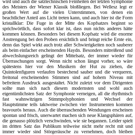
wird und auch die satztechnischen Feinheiten der letzten Symphonie
des Meisters der Wiener Klassik bloßliegen. Bei Wellesz legt er
großen Wert auf die vielen Unterstimmen, von denen ein
beachtlicher Anteil ans Licht treten kann, und auch hier ist die Form
kristallklar: Die Fuge in der Mitte des Kopfsatzes beginnt so
sprichwörtlich, dass sofort klar ist, dass nun nichts anderes hätte
kommen können. Besonders bei diesem Kopfsatz wird die enorme
Anstrengung bei den Proben ersichtlich und bringt reiche Ernte ein,
denn das Spiel wirkt auch trotz aller Schwierigkeiten noch sauberer
als beim einfacher erscheinenden Haydn. Besonders mitreißend und
abwechslungsreich gelingt der Mittelsatz, der immer wieder für
Überraschungen sorgt. Wenn nicht schon längst vorher, so wäre
spätestens hier vor den Musikern der Hut zu ziehen, die
Quintolenfiguren verlaufen bestechend sauber und die verqueren,
freitonal erscheinenden Stimmen sind auf hohem Niveau mit
befreitem Ausdruck ausgestaltet. Nicht zuletzt vor dem Dirigenten
sollte man sich nach diesem modernsten und wohl auch
eigentümlichsten Satz der Symphonie verneigen, all die rhythmisch
fast wahnwitzigen Stimmpolyphonien und Wechsel der
Hauptstimme teils taktweise zwischen vier Instrumenten kommen
bravourös heraus. Auch die überraschenden Wendungen erscheinen
spontan und frisch, unerwartet machen sich neue Klangsphären auf,
die genauso plötzlich verschwinden, wie sie begannen. Leider spielt
im dritten Satz das Publikum teilweise nicht mehr recht mit und
immer wieder sind Störgeräusche zu vernehmen, doch bleiben