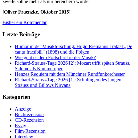
zweifelsohne mehr als nur bereichern würde.
[Oliver Fraenzke, Oktober 2015]
Bisher ein Kommentar
Letzte Beiträge
Humor in der Musikforschung: Hugo Riemanns Traktat „De
cantu fractibili“ (1898) und die Folgen
Wie geht es dem Fortschritt in der Musik?
Richard-Strauss-Tage 2026 [2]: Mozart trifft späten Strauss,
Salome als Kammeroper
Henzes Requiem mit dem Münchner Rundfunkorchester
Richard-Strauss-Tage 2026 [1]: Schulfugen des jungen
Strauss und Bülows Nirvana
Kategorien
Anzeige
Buchrezension
CD-Rezension
Essay
Film-Rezension
Interview