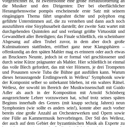
vorgezeichnet ist, ist zweifelsohne eine große Herausforderung an
die Musiker und den Dirigenten: Der bei oberflächlicher
Herangehensweise pompös erscheinende erste Satz mit seinem
eingängigen Thema fährt ungeahnt dichte und polyphon eng
geführte Unterstimmen auf, die zu verstehen und dann auch noch
auszuführen eine Sisyphusarbeit darstellt; der zweite Satz wartet mit
durchgehenden Quintolen auf und verlangt größte Virtuosität und
Gewandtheit aller Beteiligten; das Finale schließlich, ein scheinbarer
Abgesang auf allen Trubel zuvor, in dem aber doch große
Kulminationen stattfinden, eröffnet ganz neue Klangsphären –
offenkundig an den späten Mahler mag es erinnern oder auch etwas
an Bruckners Neunte, jedoch ist er formal viel geschlossener und
durch seine Kürze prägnanter als Mahler. Hier schließlich ist einmal
das volle Blech gefordert, das mit vier Hörnern, je drei Trompeten
und Posaunen sowie Tuba die Bühne gut ausfüllen kann. Warum
dieses herausragende Erstlingswerk in Wellesz’ Symphonik sowie
der Komponist selber so unbekannt blieben, ist ein wahres Rätsel.
Wellesz, der sowohl im Bereich der Musikwissenschaft mit Guido
Adler als auch in der Komposition mit Arnold Schönberg
ausgezeichnete Lehrer vorzuweisen hat, schuf trotz seines späten
Beginns innerhalb des Genres (mit knapp sechzig Jahren) neun
Symphonien (wie sollte es anders sein!), konnte aber auch vorher
bereits eine große Anzahl an Orchesterwerken und Opern sowie
eine Fülle an Kammermusik hervorbringen. Der Stil des Wellesz,
der auch auf dem Gebiet der byzantinischen Musik als Experte zu