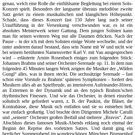
genau, welch eine Rolle die einfühlsame Begleitung bei einem Solo-
Konzert spielt. Besonders der langsame überaus melodiöse zweite
Satz geriet zu einem musikalischen und klanglichen Höhepunkt.
Schade, dass dieses Konzert fast 150 Jahre lang nach seiner
Uraufführung in der Versenkung verschwunden war, es ist ein
absolutes Meisterwerk seiner Gattung. Dem jungen Solisten kann
man für seinen weiteren Weg nur alle Daumen drücken. Nach der
Pause – in der ich mit dem Solisten einige Worte wechselte, und der
unter anderem darauf bestand, dass sein Name mit W und nicht wie
bei seinem berühmten Namensvetter Karl V. mit Vau ausgesprochen
wird – erläuterte Arnim Rosenbach einiges zum folgenden Stück:
Johannes Brahms und seiner Orchester-Serenade op. 11. In dem nun
folgenden 45 Minuten langen Werk zeigten die Musiker der „Wilden
Gungl“ alles, was in ihnen steckt. Die sechssätzige Serenade – fast
schon eine Vorstufe zu Brahms’ späteren Symphonien – fordert den
Musikern alles ab an Spielfreude, an intensivem Aufeinander-Hören,
an Extremen in der Dynamik und an den typisch Brahms’schen
rhythmischen Finessen. Und wie das Orchester, in denen einzelne
solistisch sehr gefordert waren, z. B. der Paukist, die Bläser, die
Kontrabässe, diese Musik sich entfalten und sie so entstehen ließ,
war einfach großartig. Und brachte dem Dirigenten Michele Carulli
und „seinem“ Orchester großen Beifall und mehrere „Bravos“. Zum
Abschluss dieses famosen Musik-Abends erklang noch einmal der
Beginn der Reprise des vorletzten Satzes. Und damit ging ein
herrlicher Sommerabend im wunderschönen Münchner Brunnenhof